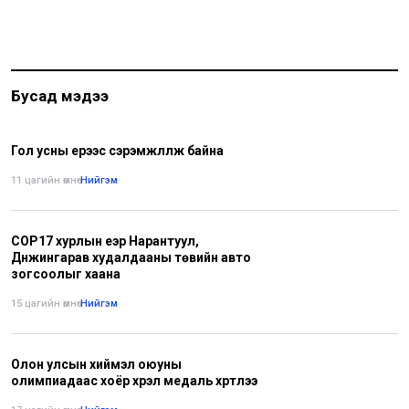
Бусад мэдээ
Гол усны үерээс сэрэмжлүүлж байна
11 цагийн өмнө
•
Нийгэм
COP17 хурлын үеэр Нарантуул,
Дүнжингарав худалдааны төвийн авто
зогсоолыг хаана
15 цагийн өмнө
•
Нийгэм
Олон улсын хиймэл оюуны
олимпиадаас хоёр хүрэл медаль хүртлээ