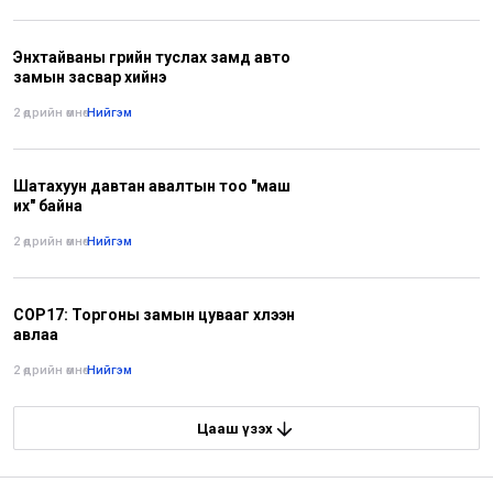
Энхтайваны гүүрийн туслах замд авто
замын засвар хийнэ
2 өдрийн өмнө
•
Нийгэм
Шатахуун давтан авалтын тоо "маш
их" байна
2 өдрийн өмнө
•
Нийгэм
COP17: Торгоны замын цувааг хүлээн
авлаа
2 өдрийн өмнө
•
Нийгэм
Цааш үзэх