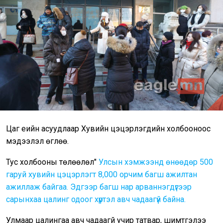
Цаг үеийн асуудлаар Хувийн цэцэрлэгүүдийн холбооноос
мэдээлэл өглөө.
Тус холбооны төлөөлөл"
Улсын хэмжээнд өнөөдөр 500
гаруй хувийн цэцэрлэгт 8,000 орчим багш ажилтан
ажиллаж байгаа. Эдгээр багш нар арваннэгдүгээр
сарынхаа цалинг одоог хүртэл авч чадаагүй байна.
Улмаар цалингаа авч чадаагүй учир татвар, шимтгэлээ