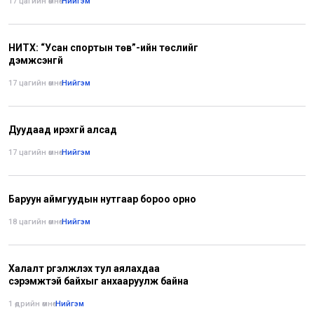
17 цагийн өмнө
•
Нийгэм
НИТХ: “Усан спортын төв”-ийн төслийг
дэмжсэнгүй
17 цагийн өмнө
•
Нийгэм
Дуудаад ирэхгүй алсад
17 цагийн өмнө
•
Нийгэм
Баруун аймгуудын нутгаар бороо орно
18 цагийн өмнө
•
Нийгэм
Халалт үргэлжлэх тул аялахдаа
сэрэмжтэй байхыг анхааруулж байна
1 өдрийн өмнө
•
Нийгэм