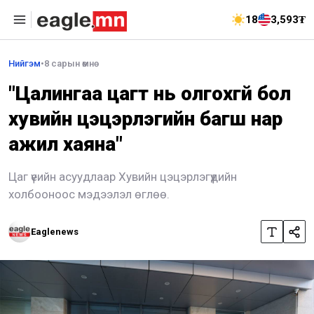
18
3,593₮
Нийгэм
•
8 сарын өмнө
"Цалингаа цагт нь олгохгүй бол
хувийн цэцэрлэгийн багш нар
ажил хаяна"
Цаг үеийн асуудлаар Хувийн цэцэрлэгүүдийн
холбооноос мэдээлэл өглөө.
Eaglenews