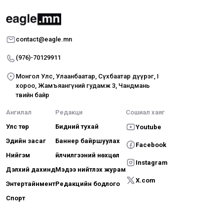
contact@eagle.mn
(976)-70129911
Монгол Улс, Улаанбаатар, Сүхбаатар дүүрэг, I
хороо, Жамъяангүний гудамж 3, Чандмань
төвийн байр
Ангилал
Редакци
Сошиал хаяг
Улс төр
Бидний тухай
Youtube
Эдийн засаг
Баннер байршуулах
Facebook
Нийгэм
Үйлчилгээний нөхцөл
Instagram
Дэлхий дахинд
Мэдээ нийтлэх журам
X.com
Энтертайнмент
Редакцийн бодлого
Спорт