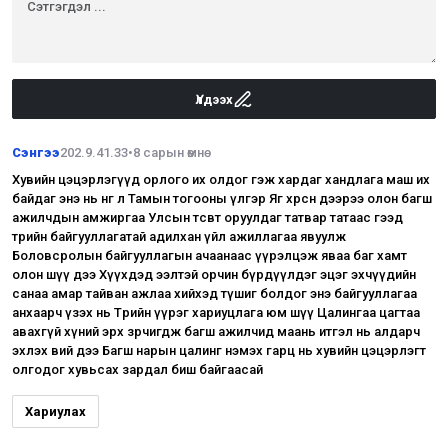
Үлдээх
Сэнгээ
202.9.41.33
•
8 сарын өмнө
Хувийн цэцэрлэгүүд орлого их олдог гэж хардаг хандлага маш их
байдаг энэ нь нөгөө л Тамын тогооны үлгэр Яг хөрсөн дээрээ олон багш
ажилчдын амжиргаа Улсын төсөвт оруулдаг татвар татаас гээд
төрийн байгууллагатай адилхан үйл ажиллагаа явуулж
Боловсролын байгууллагын ачаанаас үүрэлцэж яваа баг хамт
олон шүү дээ Хүүхдэд ээлтэй орчин бүрдүүлдэг эцэг эхчүүдийн
санаа амар тайван ажлаа хийхэд түшиг болдог энэ байгууллагаа
анхаарч үзэх нь Төрийн үүрэг хариуцлага юм шүү Цалингаа цагтаа
авахгүй хүний эрх зөрчигдөж багш ажилчид маань итгэл нь алдарч
эхлэх вий дээ Багш нарын цалинг нэмэх гарц нь хувийн цэцэрлэгт
олгодог хувьсах зардал биш байгаасай
Хариулах