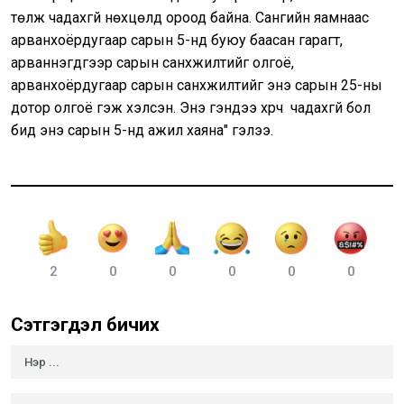
төлж чадахгүй нөхцөлд ороод байна. Сангийн яамнаас
арванхоёрдугаар сарын 5-нд буюу баасан гарагт,
арваннэгдүгээр сарын санхүүжилтийг олгоё,
арванхоёрдугаар сарын санхүүжилтийг энэ сарын 25-ны
дотор олгоё гэж хэлсэн. Энэ үгэндээ хүрч чадахгүй бол
бид энэ сарын 5-нд ажил хаяна" гэлээ.
2
0
0
0
0
0
Сэтгэгдэл бичих