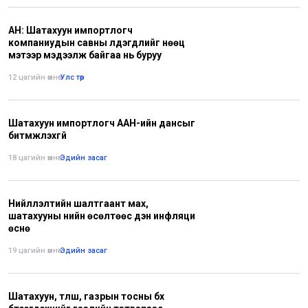
АН: Шатахуун импортлогч
компаниудын савны үлдэгдлийг нөөц
мэтээр мэдээлж байгаа нь буруу
12 цагийн өмнө
•
Улс төр
Шатахуун импортлогч ААН-ийн дансыг
битүүмжлэхгүй
18 цагийн өмнө
•
Эдийн засаг
Нийлүүлэлтийн шалтгаант мах,
шатахууны үнийн өсөлтөөс үүдэн инфляци
өснө
19 цагийн өмнө
•
Эдийн засаг
Шатахуун, түлш, газрын тосны бүх