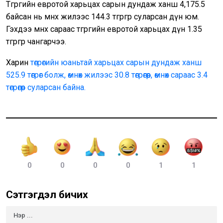
Төгрөгийн евротой харьцах сарын дундаж ханш 4,175.5
байсан нь өмнөх жилээс 144.3 төгрөгөөр суларсан дүн юм.
Гэхдээ өмнөх сараас төгрөгийн евротой харьцах дүн 1.35
төгрөгөөр чангарчээ.
Харин
төгрөгийн юаньтай харьцах сарын дундаж ханш
525.9 төгрөг болж, өмнөх жилээс 30.8 төгрөгөөр, өмнөх сараас 3.4
төгрөгөөр суларсан байна.
0
0
0
0
1
1
Сэтгэгдэл бичих