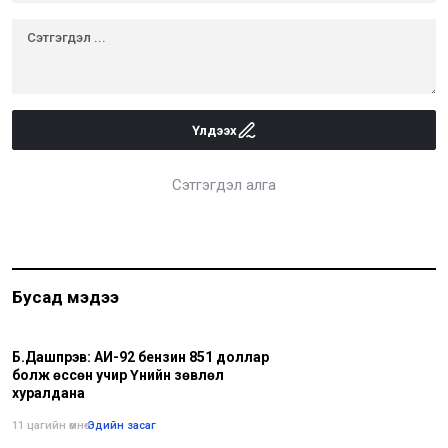
Үлдээх
Сэтгэгдэл алга
Бусад мэдээ
Б.Дашпүрэв: АИ-92 бензин 851 доллар
болж өссөн учир Үнийн зөвлөл
хуралдана
11 цагийн өмнө
•
Эдийн засаг