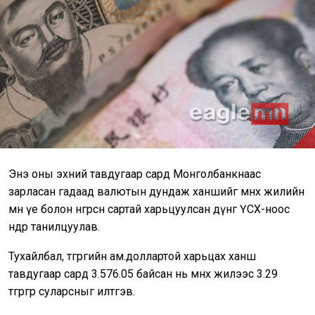
Энэ оны эхний тавдугаар сард Монголбанкнаас
зарласан гадаад валютын дундаж ханшийг өмнөх жилийн
мөн үе болон өнгөрсөн сартай харьцуулсан дүнг ҮСХ-ноос
өнөөдөр танилцуулав.
Тухайлбал, төгрөгийн ам.доллартой харьцах ханш
тавдугаар сард 3.576.05 байсан нь өмнөх жилээс 3.29
төгрөгөөр суларсныг илтгэв.