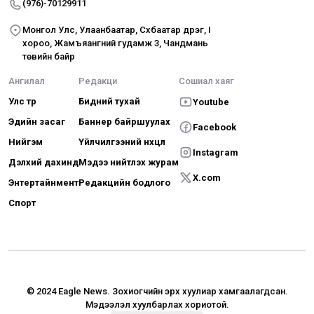
(976)-70129911
Монгол Улс, Улаанбаатар, Сүхбаатар дүүрэг, I
хороо, Жамъяангүний гудамж 3, Чандмань
төвийн байр
Ангилал
Редакци
Сошиал хаяг
Улс төр
Бидний тухай
Youtube
Эдийн засаг
Баннер байршуулах
Facebook
Нийгэм
Үйлчилгээний нөхцөл
Instagram
Дэлхий дахинд
Мэдээ нийтлэх журам
X.com
Энтертайнмент
Редакцийн бодлого
Спорт
© 2024 Eagle News.
Зохиогчийн эрх хуулиар хамгаалагдсан.
Мэдээлэл хуулбарлах хориотой.