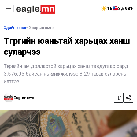
16
3,593₮
Эдийн засаг
•
2 сарын өмнө
Төгрөгийн юаньтай харьцах ханш
суларчээ
Төгрөгийн ам.доллартой харьцах ханш тавдугаар сард
3.576.05 байсан нь өмнөх жилээс 3.29 төгрөгөөр суларсныг
илтгэв
Eaglenews