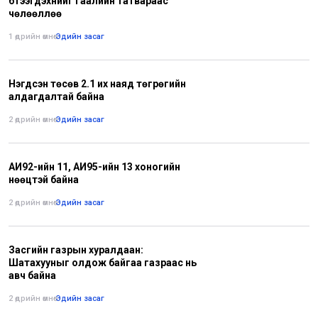
бүтээгдэхүүнийг гаалийн татвараас
чөлөөллөө
1 өдрийн өмнө
•
Эдийн засаг
Нэгдсэн төсөв 2.1 их наяд төгрөгийн
алдагдалтай байна
2 өдрийн өмнө
•
Эдийн засаг
АИ92-ийн 11, АИ95-ийн 13 хоногийн
нөөцтэй байна
2 өдрийн өмнө
•
Эдийн засаг
Засгийн газрын хуралдаан:
Шатахууныг олдож байгаа газраас нь
авч байна
2 өдрийн өмнө
•
Эдийн засаг