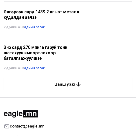
Өнгөрсөн сард 1439.2 кг үнэт металл
худалдан авчээ
2 өдрийн өмнө
•
Эдийн засаг
Энэ сард 270 мянга гаруй тонн
шатахуун импортлохоор
баталгаажуулжээ
2 өдрийн өмнө
•
Эдийн засаг
Цааш үзэх
contact@eagle.mn