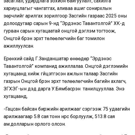
засаглал, удирдлага зохион байгуулалт, сахилга
хариуцлагыг чангатгах, аливаа ашиг сонирхлын
зөрчлийг арилгах зорилгоор Засгийн газраас 2025 оны
долоодугаар сарын 9-нд “Эрдэнэс Тавантолгой” ХК-д
гурван сарын хугацаатай онцгой дэглэм тогтоож,
Онцгой бүрэн эрхт төлөөлөгчийн баг томилон
ажиллуулсан.
Ерөнхий сайд Г.Занданшатар өнөөдөр “Эрдэнэс
Тавантолгой” компанид ажиллалаа. Онцгой дэглэмийн
хугацаанд хийж гүйцэтгэсэн ажлын талаар Засгийн
газрын Онцгой бүрэн эрхт төлөөлөгчийн багийн ахлагч,
ЗГХЭГ-ын дэд дарга У.Бямбасүрэн танилцууллаа. Энэ
хугацаанд,
-Гацсан байсан биржийн арилжааг сэргээж 75 удаагийн
арилжаагаар 5.8 сая тонн нүүрс борлуулж, 513.8 сая
ам.долларын орлого олсон.