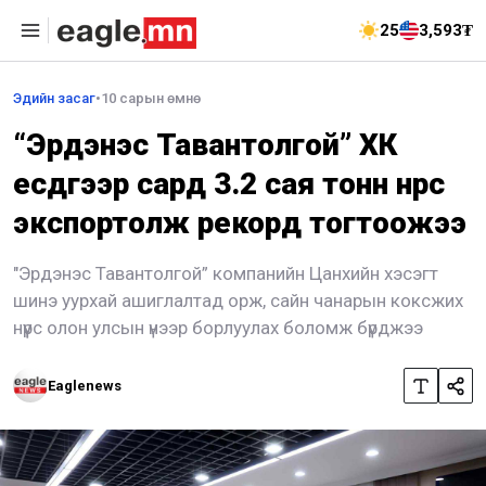
25
3,593₮
Эдийн засаг
•
10 сарын өмнө
“Эрдэнэс Тавантолгой” ХК
есдүгээр сард 3.2 сая тонн нүүрс
экспортолж рекорд тогтоожээ
"Эрдэнэс Тавантолгой” компанийн Цанхийн хэсэгт
шинэ уурхай ашиглалтад орж, сайн чанарын коксжих
нүүрс олон улсын үнээр борлуулах боломж бүрджээ
Eaglenews