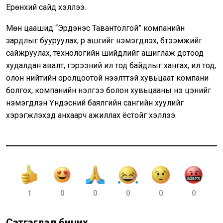
Ерөнхий сайд хэллээ.
Мөн цаашид “Эрдэнэс Тавантолгой” компанийн
зардлыг бууруулах, үр ашгийг нэмэгдүүлэх, бүтээмжийг
сайжруулах, технологийн шийдлийг ашиглаж дотоод
худалдан авалт, гэрээний ил тод байдлыг хангах, ил тод,
олон нийтийн оролцоотой нээлттэй хувьцаат компани
болгох, компанийн үнэлгээ болон хувьцааны үнэ цэнийг
нэмэгдүүлэн Үндэсний баялгийн сангийн хуулийг
хэрэгжүүлэхэд анхаарч ажиллах ёстойг хэллээ.
1
0
0
0
0
0
Сэтгэгдэл бичих