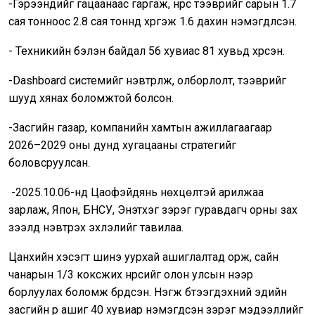
-Гэрээнүүдийг гацаанаас гаргаж, нүүрс тээврийг сарын 1.7
сая тонноос 2.8 сая тоннд хүргэж 1.6 дахин нэмэгдүүлсэн.
- Техникийн бэлэн байдал 56 хувиас 81 хувьд хүрсэн.
-Dashboard системийг нэвтрүүлж, олборлолт, тээврийг
шууд хянах боломжтой болсон.
-Засгийн газар, компанийн хамтын ажиллагаагаар
2026–2029 оны дунд хугацааны стратегийг
боловсруулсан.
-2025.10.06-нд Цаофэйдянь нөхцөлтэй арилжаа
зарлаж, Япон, БНСУ, Энэтхэг зэрэг гуравдагч орны зах
зээлд нэвтрэх эхлэлийг тавилаа.
Цанхийн хэсэгт шинэ уурхай ашиглалтад орж, сайн
чанарын 1/3 коксжих нүүрсийг олон улсын үнээр
борлуулах боломж бүрдсэн. Нэгж бүтээгдэхүүний эдийн
засгийн үр ашиг 40 хувиар нэмэгдсэн зэрэг мэдээллийг