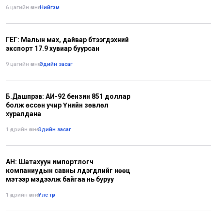
6 цагийн өмнө
•
Нийгэм
ГЕГ: Малын мах, дайвар бүтээгдэхүүний
экспорт 17.9 хувиар буурсан
9 цагийн өмнө
•
Эдийн засаг
Б.Дашпүрэв: АИ-92 бензин 851 доллар
болж өссөн учир Үнийн зөвлөл
хуралдана
1 өдрийн өмнө
•
Эдийн засаг
АН: Шатахуун импортлогч
компаниудын савны үлдэгдлийг нөөц
мэтээр мэдээлж байгаа нь буруу
1 өдрийн өмнө
•
Улс төр