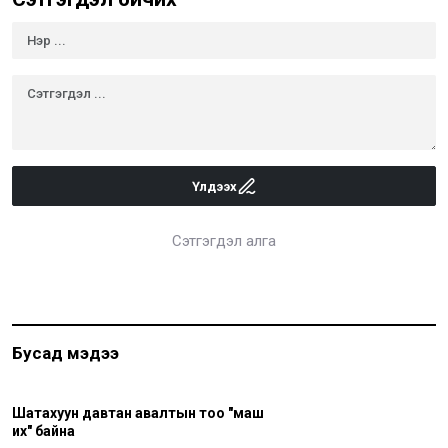
Үлдээх
Сэтгэгдэл алга
Бусад мэдээ
Шатахуун давтан авалтын тоо "маш
их" байна