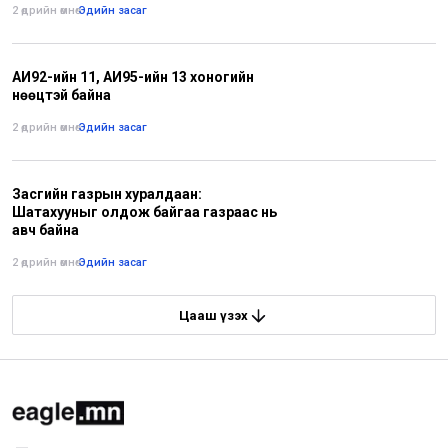
2 өдрийн өмнө
•
Эдийн засаг
АИ92-ийн 11, АИ95-ийн 13 хоногийн
нөөцтэй байна
2 өдрийн өмнө
•
Эдийн засаг
Засгийн газрын хуралдаан:
Шатахууныг олдож байгаа газраас нь
авч байна
2 өдрийн өмнө
•
Эдийн засаг
Цааш үзэх