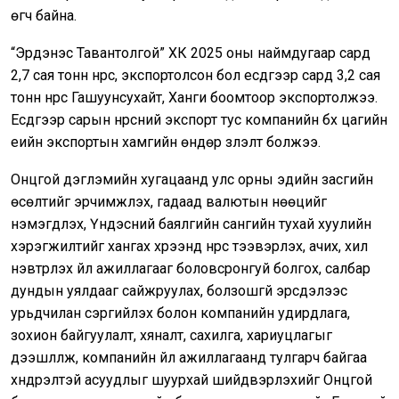
өгч байна.
“Эрдэнэс Тавантолгой” ХК 2025 оны наймдугаар сард
2,7 сая тонн нүүрс, экспортолсон бол есдүгээр сард 3,2 сая
тонн нүүрс Гашуунсухайт, Ханги боомтоор экспортолжээ.
Есдүгээр сарын нүүрсний экспорт тус компанийн бүх цагийн
үеийн экспортын хамгийн өндөр үзүүлэлт болжээ.
Онцгой дэглэмийн хугацаанд улс орны эдийн засгийн
өсөлтийг эрчимжүүлэх, гадаад валютын нөөцийг
нэмэгдүүлэх, Үндэсний баялгийн сангийн тухай хуулийн
хэрэгжилтийг хангах хүрээнд нүүрс тээвэрлэх, ачих, хил
нэвтрүүлэх үйл ажиллагааг боловсронгуй болгох, салбар
дундын уялдааг сайжруулах, болзошгүй эрсдэлээс
урьдчилан сэргийлэх болон компанийн удирдлага,
зохион байгуулалт, хяналт, сахилга, хариуцлагыг
дээшлүүлж, компанийн үйл ажиллагаанд тулгарч байгаа
хүндрэлтэй асуудлыг шуурхай шийдвэрлэхийг Онцгой