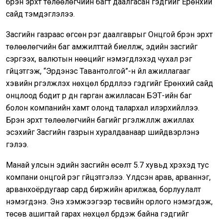
бүрэн эрхт төлөөлөгчийн багт даалгасан гэдгийг Ерөнхий
сайд тэмдэглэлээ.
Засгийн газраас өгсөн үүрэг даалгаврыг Онцгой бүрэн эрхт
төлөөлөгчийн баг амжилттай биелүүлж, эдийн засгийг
сэргээх, валютын нөөцийг нэмэгдүүлэхэд чухал үүрэг
гүйцэтгэж, “Эрдэнэс Тавантолгой”-н үйл ажиллагааг
хэвийн үргэлжлэх нөхцөл бүрдүүллээ гэдгийг Ерөнхий сайд
онцлоод бодит үр дүн гарган ажилласан БЭТ-ийн баг
болон компанийн хамт олонд талархал илэрхийллээ.
Бүрэн эрхт төлөөлөгчийн багийг үргэлжлүүлж ажиллах
эсэхийг Засгийн газрын хуралдаанаар шийдвэрлэнэ
гэлээ.
Манай улсын эдийн засгийн өсөлт 5.7 хувьд хүрэхэд тус
компани онцгой үүрэг гүйцэтгэлээ. Үлдсэн арав, арваннэг,
арванхоёрдугаар сард биржийн арилжаа, борлуулалт
нэмэгдэнэ. Энэ хэмжээгээр төсвийн орлого нэмэгдэж,
төсөв ашигтай гарах нөхцөл бүрдэж байна гэдгийг