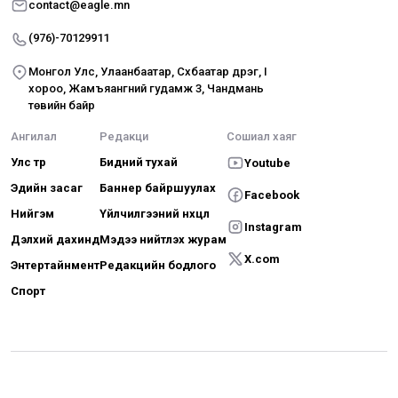
contact@eagle.mn
(976)-70129911
Монгол Улс, Улаанбаатар, Сүхбаатар дүүрэг, I
хороо, Жамъяангүний гудамж 3, Чандмань
төвийн байр
Ангилал
Редакци
Сошиал хаяг
Улс төр
Бидний тухай
Youtube
Эдийн засаг
Баннер байршуулах
Facebook
Нийгэм
Үйлчилгээний нөхцөл
Instagram
Дэлхий дахинд
Мэдээ нийтлэх журам
X.com
Энтертайнмент
Редакцийн бодлого
Спорт