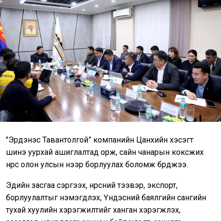
"Эрдэнэс Тавантолгой” компанийн Цанхийн хэсэгт
шинэ уурхай ашиглалтад орж, сайн чанарын коксжих
нүүрс олон улсын үнээр борлуулах боломж бүрджээ.
Эдийн засгаа сэргээх, нүүрсний тээвэр, экспорт,
борлуулалтыг нэмэгдүүлэх, Үндэсний баялгийн сангийн
тухай хуулийн хэрэгжилтийг ханган хэрэгжүүлэх,