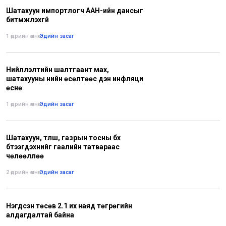
Шатахуун импортлогч ААН-ийн дансыг
битүүмжлэхгүй
1 өдрийн өмнө
•
Эдийн засаг
Нийлүүлэлтийн шалтгаант мах,
шатахууны үнийн өсөлтөөс үүдэн инфляци
өснө
1 өдрийн өмнө
•
Эдийн засаг
Шатахуун, түлш, газрын тосны бүх
бүтээгдэхүүнийг гаалийн татвараас
чөлөөллөө
2 өдрийн өмнө
•
Эдийн засаг
Нэгдсэн төсөв 2.1 их наяд төгрөгийн
алдагдалтай байна