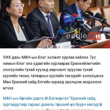
УИХ дахь МАН-ын бүлэг ээлжит хурлаа хийлээ. Тус
намын бүлэг энэ удаагийн хурлаараа Ерөнхийлөгчийн
сонгуулийн тухай хуульд өөрчлөлт оруулах тухай
хуулийн төсөл, татварын хуулийн төслүүдийг хэлэлцжээ.
Мөн Ерөнхий сайд бүлгийн хуралд оролцож мэдээлэл
өгчээ.
МАН-ын бүлгийн дарга Ж.Батжаргал "Ерөнхий сайд
зургаадугаар сараас дизель түлшний үнэ буурч магадгүй