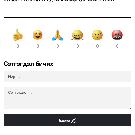
0
0
0
0
0
0
Сэтгэгдэл бичих
Үлдээх