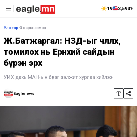
19
3,593₮
Улс төр
•
3 сарын өмнө
Ж.Батжаргал: НЗД-ыг чөлөөлөх,
томилох нь Ерөнхий сайдын
бүрэн эрх
УИХ дахь МАН-ын бүлэг ээлжит хурлаа хийлээ
Eaglenews