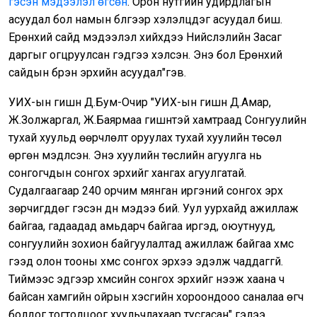
гэсэн мэдээлэл өгсөн
. Орон нутгийн удирдлагын
асуудал бол намын бүлгээр хэлэлцдэг асуудал биш.
Ерөнхий сайд мэдээлэл хийхдээ Нийслэлийн Засаг
даргыг огцруулсан гэдгээ хэлсэн. Энэ бол Ерөнхий
сайдын бүрэн эрхийн асуудал"гэв.
УИХ-ын гишүүн Д.Бум-Очир "УИХ-ын гишүүн Д.Амар,
Ж.Золжаргал, Ж.Баярмаа гишүүнтэй хамтраад Сонгуулийн
тухай хуульд өөрчлөлт оруулах тухай хуулийн төсөл
өргөн мэдүүлсэн. Энэ хуулийн төслийн агуулга нь
сонгогчдын сонгох эрхийг хангах агуулгатай.
Судалгаагаар 240 орчим мянган иргэний сонгох эрх
зөрчигддөг гэсэн дүн мэдээ бий. Уул уурхайд ажиллаж
байгаа, гадаадад амьдарч байгаа иргэд, оюутнууд,
сонгуулийн зохион байгуулалтад ажиллаж байгаа хүмүүс
гээд олон тооны хүмүүс сонгох эрхээ эдэлж чаддаггүй.
Тиймээс эдгээр хүмүүсийн сонгох эрхийг нээж хаана ч
байсан хамгийн ойрын хэсгийн хороондооо саналаа өгч
болдог тогтолцоог хуульчлахаар тусгасан" гэлээ.