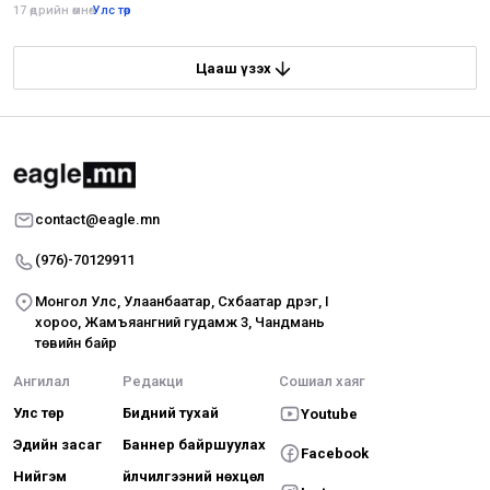
17 өдрийн өмнө
•
Улс төр
Цааш үзэх
contact@eagle.mn
(976)-70129911
Монгол Улс, Улаанбаатар, Сүхбаатар дүүрэг, I
хороо, Жамъяангүний гудамж 3, Чандмань
төвийн байр
Ангилал
Редакци
Сошиал хаяг
Улс төр
Бидний тухай
Youtube
Эдийн засаг
Баннер байршуулах
Facebook
Нийгэм
Үйлчилгээний нөхцөл