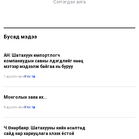
Сэтгэгдэл алга
Бусад мэдээ
АН: Шатахуун импортлогч
компаниудын савны үлдэгдлийг нөөц
мэтээр мэдээлж байгаа нь буруу
1 өдрийн өмнө
•
Улс төр
Монголын заяа их...
8 өдрийн өмнө
•
Улс төр
Ч.Өнөрбаяр: Шатахууны үнийн өсөлтөд
сайд нар хариуцлага хүлээх ёстой