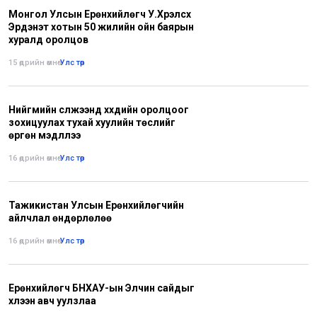
Монгол Улсын Ерөнхийлөгч У.Хүрэлсүх
Эрдэнэт хотын 50 жилийн ойн баярын
хуралд оролцов
15 өдрийн өмнө
•
Улс төр
Нийгмийн сүлжээнд хүүхдийн оролцоог
зохицуулах тухай хуулийн төслийг
өргөн мэдүүллээ
16 өдрийн өмнө
•
Улс төр
Тажикистан Улсын Ерөнхийлөгчийн
айлчлал өндөрлөлөө
16 өдрийн өмнө
•
Улс төр
Ерөнхийлөгч БНХАУ-ын Элчин сайдыг
хүлээн авч уулзлаа