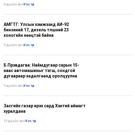
8 өдрийн өмнө
•
Улс төр
АМГТГ: Улсын хэмжээнд АИ-92
бензиний 17, дизель түлшний 23
хоногийн нөөцтэй байна
9 өдрийн өмнө
•
Улс төр
Б.Пүрэвдагва: Наймдугаар сарын 15-
наас автомашиныг тэгш, сондгой
дугаараар хөдөлгөөнд оролцуулна
9 өдрийн өмнө
•
Улс төр
Засгийн газар ирэх сард Хэнтий аймагт
хуралдана
10 өдрийн өмнө
•
Улс төр