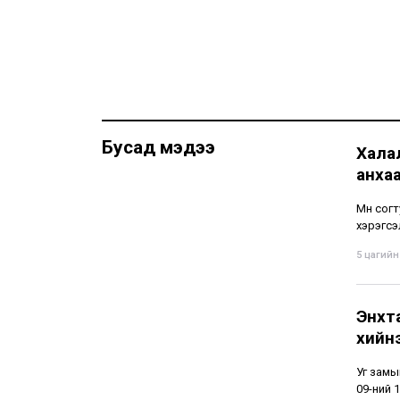
Бусад мэдээ
Хала
анха
Мөн сог
хэрэгсэ
5 цагийн 
Энхт
хийн
Уг замы
09-ний 1