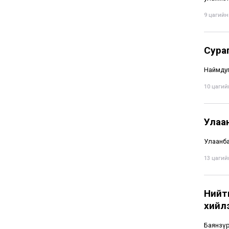
9 цагийн 
Сура
Наймдуг
10 цагийн
Улаа
Улаанбаа
13 цагийн
Нийти
хийл
Баянзүр