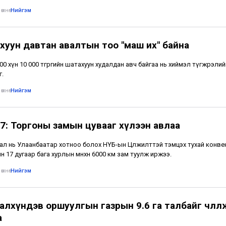
өмнө
•
Нийгэм
хуун давтан авалтын тоо "маш их" байна
500 хүн 10 000 төгрөгийн шатахуун худалдан авч байгаа нь хиймэл түгжрэлий
г.
өмнө
•
Нийгэм
7: Торгоны замын цувааг хүлээн авлаа
ал нь Улаанбаатар хотноо болох НҮБ-ын Цөлжилттэй тэмцэх тухай конв
н 17 дугаар бага хурлын өмнөхөн 6000 км зам туулж иржээ.
өмнө
•
Нийгэм
лхүндэв оршуулгын газрын 9.6 га талбайг чөлөөл
а