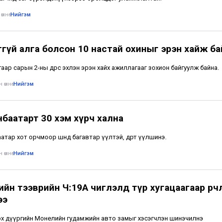
өмнө
•
Нийгэм
ггүй алга болсон 10 настай охиныг эрэн хайж ба
аар сарын 2-ны өдрөөс эхлэн эрэн хайх ажиллагааг зохион байгуулж байна.
 өмнө
•
Нийгэм
нбаатарт 30 хэм хүрч хална
тар хот орчмоор шөнөдөө багавтар үүлтэй, өдөртөө үүлшинэ.
 өмнө
•
Нийгэм
йн тээврийн Ч:19А чиглэлд түр хугацаагаар өөрчл
ээ
х дүүргийн Монелийн гудамжийн авто замыг хэсэгчлэн шинэчилнэ