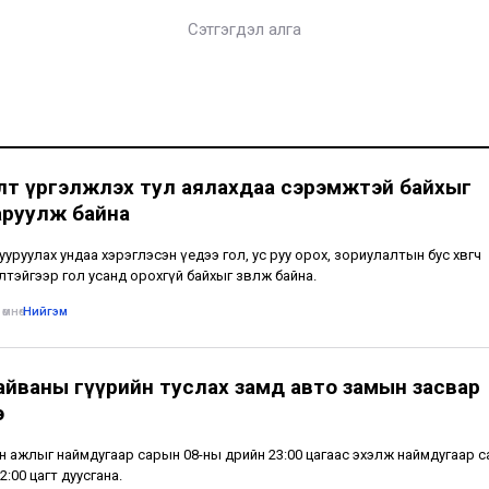
Сэтгэгдэл алга
лт үргэлжлэх тул аялахдаа сэрэмжтэй байхыг
аруулж байна
тууруулах ундаа хэрэглэсэн үедээ гол, ус руу орох, зориулалтын бус хөвөгч
лтэйгээр гол усанд орохгүй байхыг зөвлөж байна.
өмнө
•
Нийгэм
айваны гүүрийн туслах замд авто замын засвар
э
н ажлыг наймдугаар сарын 08-ны өдрийн 23:00 цагаас эхэлж наймдугаар 
2:00 цагт дуусгана.