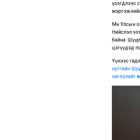
үзэгдлээс 
мэргэжлийн
Мөн Улсын о
Нийслэл хот
байна. Шүүр
цэгүүдэд п
Үүнээс гадн
нутгийн Шуу
чиглэлийг өг