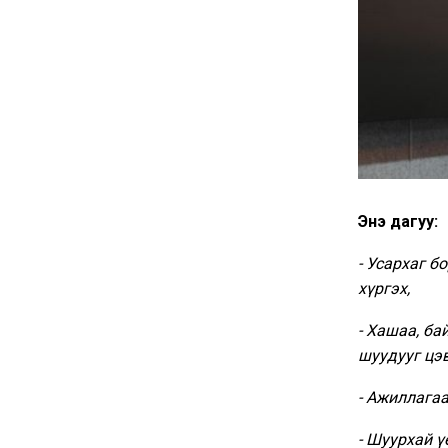
Энэ дагуу:
- Усархаг б
хүргэх,
- Хашаа, ба
шуудууг цэ
- Ажиллага
- Шуурхай ү