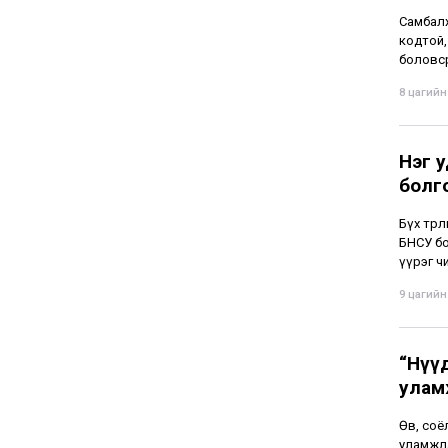
Самбалх
кодтой,
боловср
8 цагийн 
Нэг у
болг
Бүх төр
БНСУ бо
үүрэг чи
9 цагийн 
“Нүү
улам
Өв, соё
уламжла