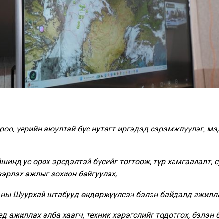
ороо, үерийн аюултай бүс нутагт иргэдэд сэрэмжлүүлэг, м
йшинд ус орох эрсдэлтэй бүсийг тогтоож, түр хамгаалалт, с
вэрлэх ажлыг зохион байгуулах,
аны Шуурхай штабууд өндөржүүлсэн бэлэн байдалд ажилла
ед ажиллах алба хаагч, техник хэрэгслийг тодотгох, бэлэн