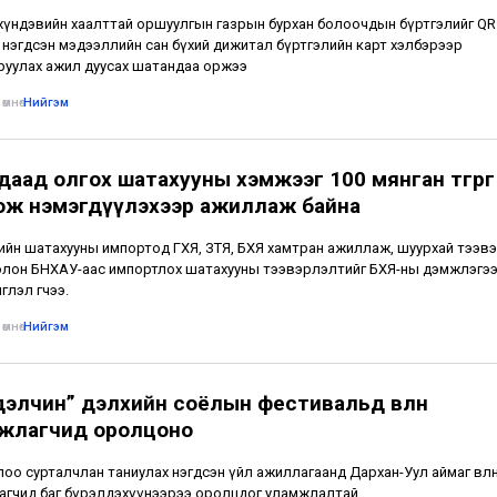
үндэвийн хаалттай оршуулгын газрын бурхан болоочдын бүртгэлийг QR
 нэгдсэн мэдээллийн сан бүхий дижитал бүртгэлийн карт хэлбэрээр
уулах ажил дуусах шатандаа оржээ
өмнө
•
Нийгэм
даад олгох шатахууны хэмжээг 100 мянган төгрөг
ож нэмэгдүүлэхээр ажиллаж байна
лийн шатахууны импортод ГХЯ, ЗТЯ, БХЯ хамтран ажиллаж, шуурхай тээвэ
лон БНХАУ-аас импортлох шатахууны тээвэрлэлтийг БХЯ-ны дэмжлэгээ
глэл өгчээ.
өмнө
•
Нийгэм
дэлчин” дэлхийн соёлын фестивальд өвлөн
жлагчид оролцоно
лоо сурталчлан таниулах нэгдсэн үйл ажиллагаанд Дархан-Уул аймаг өвлө
гчид баг бүрэлдэхүүнээрээ оролцдог уламжлалтай.