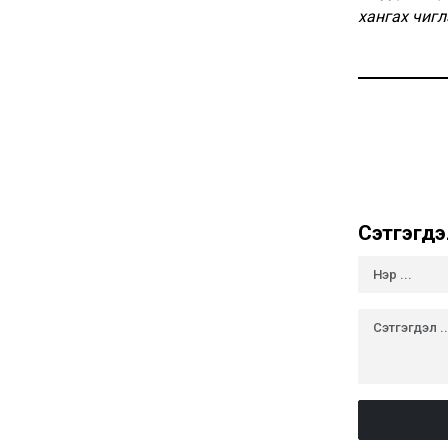
хангах чиг
Сэтгэгдэ