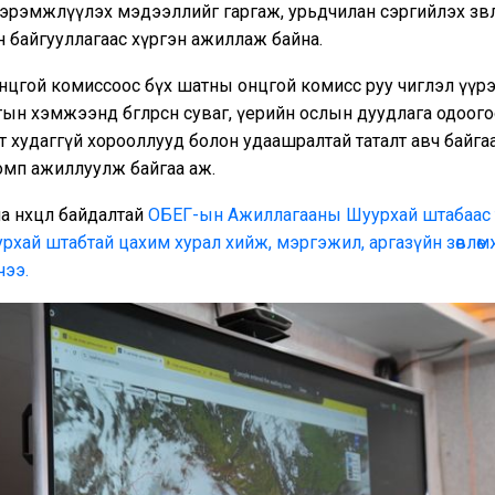
сэрэмжлүүлэх мэдээллийг гаргаж, урьдчилан сэргийлэх зөв
 байгууллагаас хүргэн ажиллаж байна.
нцгой комиссоос бүх шатны онцгой комисс руу чиглэл үүрэ
ын хэмжээнд бөглөрсөн суваг, үерийн ослын дуудлага одоог
т худаггүй хорооллууд болон удаашралтай таталт авч байга
омп ажиллуулж байгаа аж.
а нөхцөл байдалтай
ОБЕГ-ын Ажиллагааны Шуурхай штабаас т
рхай штабтай цахим хурал хийж, мэргэжил, аргазүйн зөвлөм
чээ.