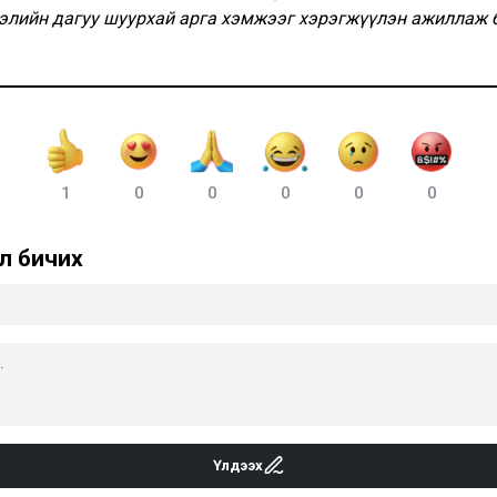
лэлийн дагуу шуурхай арга хэмжээг хэрэгжүүлэн ажиллаж 
1
0
0
0
0
0
л бичих
Үлдээх