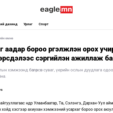
ий дахинд
Урлаг
Спорт
ийн өмнө
г аадар бороо үргэлжлэн орох учи
 эрсдэлээс сэргийлэн ажиллаж б
тын хэмжээнд бөглөрсөн суваг, үерийн ослын дуудлага одо
йна.
ws
йгууллагаас өнөөдөр Улаанбаатар, Төв, Сэлэнгэ, Дархан-Уул айм
 хойд хэсгээр ахиухан хэмжээний усархаг бороо орох аюу