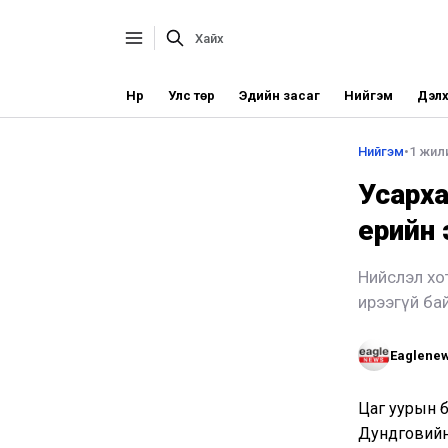
Нүүр
Улс төр
Эдийн засаг
Нийгэм
Дэлх
Нийгэм
•
1 жил
Усарха
үерийн
Нийслэл хо
ирээгүй ба
Eaglene
Цаг уурын ба
Дундговийн