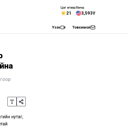
Цаг агаар
Ханш
21
3,593₮
Үзэх
Товхимол
р
айна
огоор
гийн нутаг,
лтай