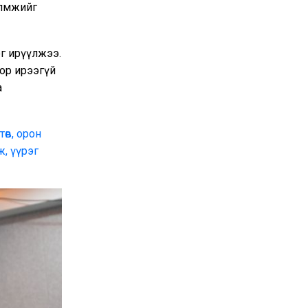
лөмжийг
г ирүүлжээ.
оор ирээгүй
а
өв, орон
ж, үүрэг