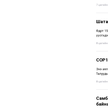
7 цагийн 
Шата
Өдөрт 1
үүсгэдэ
8 цагийн 
COP1
Энэ аял
Талууды
8 цагийн 
Самба
байн