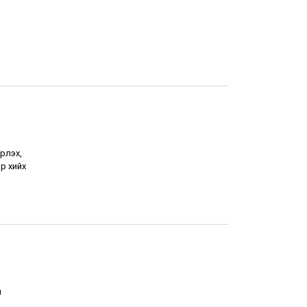
рлэх,
р хийх
н