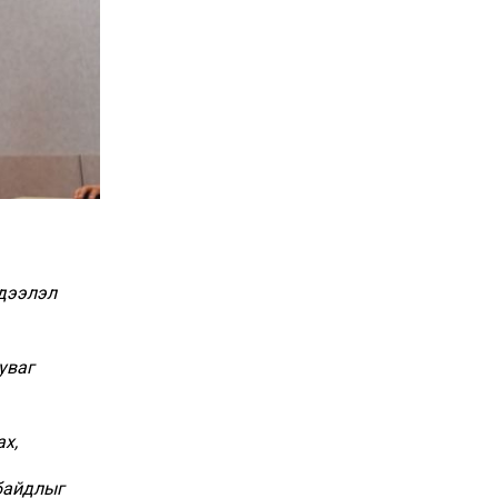
эдээлэл
уваг
х,
 байдлыг