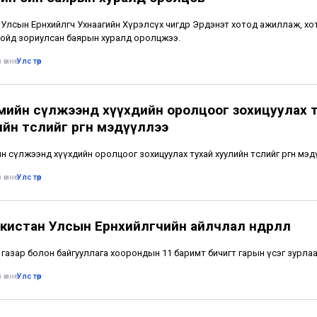
Улсын Ерөнхийлөгч Ухнаагийн Хүрэлсүх өчигдөр Эрдэнэт хотод ажиллаж, хо
ойд зориулсан баярын хуралд оролцжээ.
 өмнө
•
Улс төр
мийн сүлжээнд хүүхдийн оролцоог зохицуулах 
йн төслийг өргөн мэдүүллээ
н сүлжээнд хүүхдийн оролцоог зохицуулах тухай хуулийн төслийг өргөн мэд
 өмнө
•
Улс төр
истан Улсын Ерөнхийлөгчийн айлчлал өндөрлөлөө
 газар болон байгууллага хоорондын 11 баримт бичигт гарын үсэг зурлаа
 өмнө
•
Улс төр