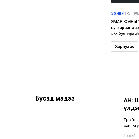
Зочин
175.198
ЯМАР ЮМНЫ УИХ
цугларсан хар
айх булчирхай 
Хариулах
Бусад мэдээ
АН: 
үлдэг
Төрөөс "
савны ү
1 өдрийн ө