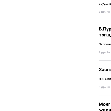
асуудлаа
9 өдрийн ө
Б.Пү
тэгш,
Засгийн
9 өдрийн ө
Засг
820 жил
9 өдрийн ө
Монг
жили