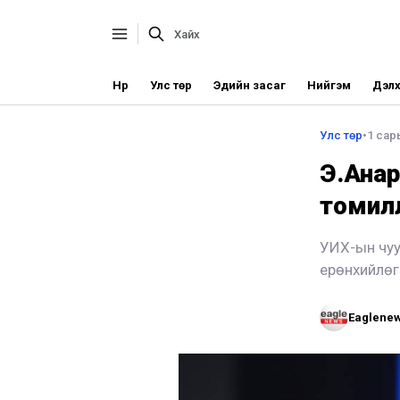
Нүүр
Улс төр
Эдийн засаг
Нийгэм
Дэлх
Улс төр
•
1 сар
Э.Анар
томил
УИХ-ын чуу
ерөнхийлөг
Eaglene