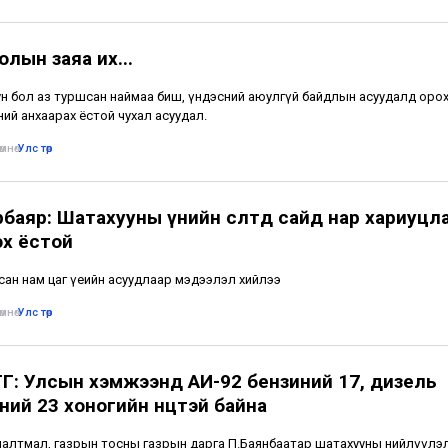
лын заяа их...
н бол аз туршсан наймаа биш, үндэсний аюулгүй байдлын асуудалд оро
ий анхаарах ёстой чухал асуудал.
мнө
•
Улс төр
рбаяр: Шатахууны үнийн өсөлтөд сайд нар хариуцл
эх ёстой
ан нам цаг үеийн асуудлаар мэдээлэл хийлээ
мнө
•
Улс төр
Г: Улсын хэмжээнд АИ-92 бензиний 17, дизель
ий 23 хоногийн нөөцтэй байна
алтмал, газрын тосны газрын дарга П.Баянбаатар шатахууны нийлүүлэ