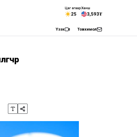
Цаг агаар
Ханш
25
3,593₮
Үзэх
Товхимол
гчөөр