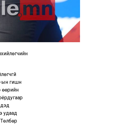
нхийлөгчийн
лөгчгүй
ын гишүүн
р өөрийн
хоёрдугаар
 дэд
э удаад
 Төлбөр