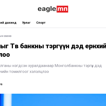
ий дахинд
Урлаг
Спорт
ын өмнө
ыг Төв банкны тэргүүн дэд ерөнхийлө
лоо
лганы нэгдсэн хуралдаанаар Монголбанкны тэргүүн дэд
чийн томилгоог хэлэлцлээ
ws