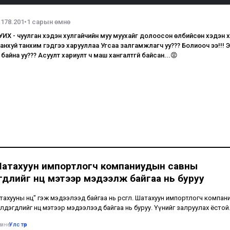
.178.201
•
1 сарын өмнө
 - чуулган хэдэн хулгайчийн муу муухайг долоосон өлбийсөн хэдэн х
анхуй танхим гэдгээ харууллаа Угсаа залгамжлагч уу??? Болиооч ээ!!! Эн
байна уу??? Асуулт хариулт ч маш хангалтгүй байсан...😡
Шатахуун импортлогч компаниудын савны
длийг нөөц мэтээр мэдээлж байгаа нь буруу
шатахууны нөөц" гэж мэдээлээд байгаа нь өрөөсгөл. Шатахуун импортлогч компа
лдэгдлийг нөөц мэтээр мэдээлээд байгаа нь буруу. Үүнийг залруулах ёстой
мнө
•
Улс төр