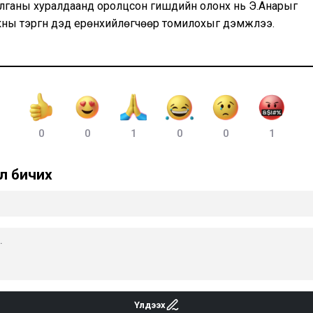
лганы хуралдаанд оролцсон гишүүдийн олонх нь Э.Анарыг
ны тэргүүн дэд ерөнхийлөгчөөр томилохыг дэмжлээ.
0
0
1
0
0
1
л бичих
Үлдээх