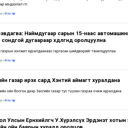
р мэдээлэл өглөө.
мнө
•
Улс төр
рэвдагва: Наймдугаар сарын 15-наас автомаши
 сондгой дугаараар хөдөлгөөнд оролцуулна
 газрын ээлжит хуралдаанаас гаргасан шийдвэрийг танилцууллаа
мнө
•
Улс төр
ийн газар ирэх сард Хэнтий аймагт хуралдана
ийн ойн босгон дээр Засгийн газар тус түүхэн газраа очиж хуралдана
мнө
•
Улс төр
ол Улсын Ерөнхийлөгч У.Хүрэлсүх Эрдэнэт хотын
йн ойн баярын хуралд оролцов