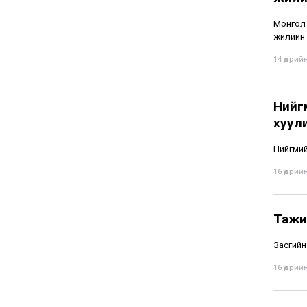
Монгол 
жилийн 
14 өдрийн
Нийг
хуули
Нийгмий
16 өдрийн
Тажик
Засгийн
16 өдрийн