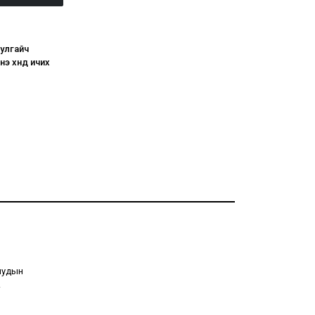
улгайч
э хүнд ичих
ниудын
.