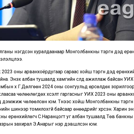
лганы нэгдсэн хуралдаанаар Монголбанкны тэргүүн дэд ерө
хэлэлцлээ.
2023 оны арванхоёрдугаар сараас хойш тэргүүн дэд ерөнхий
на. Энэхүү албан тушаалд хамгийн сүүлд ажиллаж байсан УИХ-
ямбын хүү Г.Дөлгөөн 2024 оны сонгуульд өрсөлдөх зорилгоо
жлаасаа чөлөөлөгдөх хүсэлт гаргасныг УИХ 2023 оны арван
 дэмжиж чөлөөлсөн юм. Түүнээс хойш Монголбанкны тэргүүн
ийн шинээр томилохгүй байсаар өнөөдрийг хүрсэн. Харин эн
ны ерөнхийлөгч С.Наранцогт уг албан тушаалд Төв банкны
зрын захирал Э.Анарыг нэр дэвшүүлсэн юм.