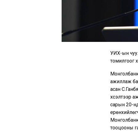
УИХ-ын чуу
томилгоог 
Монголбанк 
ажиллаж бай
асан С.Ганб
хүсэлтээр а
сарын 20-нд
ерөнхийлөгч
Монголбанк
тооцооны га