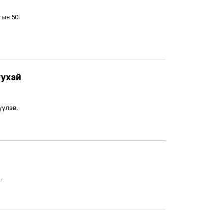
тын 50
тухай
үүлэв.
.