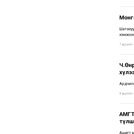
Монго
Шатахуу
хэмжээн
7 өдрийн ө
Ч.Өнө
хүлэ
Ардчилс
8 өдрийн ө
АМГТ
түлшн
Ашигт м