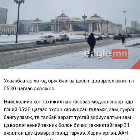
Улаанбаатар хотод орж байгаа цасыг цэвэрлэх ажил өглөө
05:30 цагаас эхэлжээ.
Нийслэлийн хот тохижилтын газраас мэдээлснээр өнөөдөр
өглөөний 05:30 цагаас эхлэн хариуцсан гудамж, зам, гүүрэн
байгууламж, төв талбай зэрэгт тусгай зориулалтын зам
цэвэрлэгээний техник болон бичил техниктэйгээр 31
ажилтан цас цэвэрлэгээнд гарчээ. Харин иргэн, ААН-