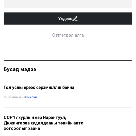
Үлдээх
Сэтгэгдэл алга
Бусад мэдээ
Гол усны үерээс сэрэмжлүүлж байна
8 цагийн өмнө
•
Нийгэм
COP17 хурлын үеэр Нарантуул,
Дүнжингарав худалдааны төвийн авто
зогсоолыг хаана