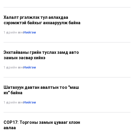
Халалт үргэлжлэх тул аялахдаа
сэрэмжтэй байхыг анхааруулж байна
1 өдрийн өмнө
•
Нийгэм
Энхтайваны гүүрийн туслах замд авто
замын засвар хийнэ
1 өдрийн өмнө
•
Нийгэм
Шатахуун давтан авалтын тоо "маш
их" байна
1 өдрийн өмнө
•
Нийгэм
COP17: Торгоны замын цувааг хүлээн
авлаа