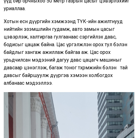
үүд ойр орчныхоо 50 метр газрын цасыг цэвэрлэхийг
уриаллаа.
Хотын есөн дүүргийн хэмжээнд ТҮК-ийн ажилтнууд
нийтийн эзэмшлийн гудамж, авто замын цасыг
цэвэрлэж, халтиргаа гулгаанаас сэргийлэх давс,
бодисыг цацаж байна. Цас үргэлжлэн орох тул бэлэн
байдлыг хангаж ажиллаж байгаа аж. Цас орох
урьдчилсан мэдээний дагуу давс цацагч машиныг
давсаар цэнэглэж, багаж тоног төхөөрөмжийн бэлэн тай
давсыг байршуулж дүүргэв хэмээн холбогдох
албанаас мэдээллээ.