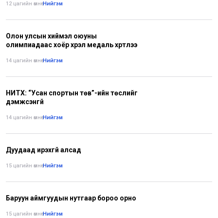
12 цагийн өмнө
•
Нийгэм
Олон улсын хиймэл оюуны
олимпиадаас хоёр хүрэл медаль хүртлээ
14 цагийн өмнө
•
Нийгэм
НИТХ: “Усан спортын төв”-ийн төслийг
дэмжсэнгүй
14 цагийн өмнө
•
Нийгэм
Дуудаад ирэхгүй алсад
15 цагийн өмнө
•
Нийгэм
Баруун аймгуудын нутгаар бороо орно
15 цагийн өмнө
•
Нийгэм