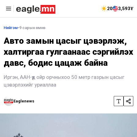
20
3,593₮
Нийгэм
•
9 сарын өмнө
Авто замын цасыг цэвэрлэж,
халтиргаа гулгаанаас сэргийлэх
давс, бодис цацаж байна
Иргэн, ААН-үүд ойр орчныхоо 50 метр газрын цасыг
цэвэрлэхийг уриаллаа
Eaglenews