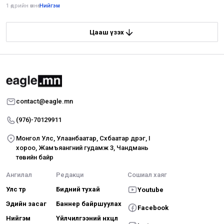
1 өдрийн өмнө
•
Нийгэм
Цааш үзэх
contact@eagle.mn
(976)-70129911
Монгол Улс, Улаанбаатар, Сүхбаатар дүүрэг, I
хороо, Жамъяангүний гудамж 3, Чандмань
төвийн байр
Ангилал
Редакци
Сошиал хаяг
Улс төр
Бидний тухай
Youtube
Эдийн засаг
Баннер байршуулах
Facebook
Нийгэм
Үйлчилгээний нөхцөл