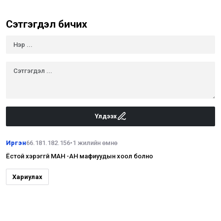
Сэтгэгдэл бичих
Үлдээх
Иргэн
66.181.182.156
•
1 жилийн өмнө
Ёстой хэрэггүй МАН -АН мафиуудын хоол болно
Хариулах