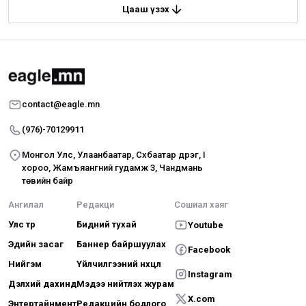
Цааш үзэх
contact@eagle.mn
(976)-70129911
Монгол Улс, Улаанбаатар, Сүхбаатар дүүрэг, I
хороо, Жамъяангүний гудамж 3, Чандмань
төвийн байр
Ангилал
Редакци
Сошиал хаяг
Улс төр
Бидний тухай
Youtube
Эдийн засаг
Баннер байршуулах
Facebook
Нийгэм
Үйлчилгээний нөхцөл
Instagram
Дэлхий дахинд
Мэдээ нийтлэх журам
X.com
Энтертайнмент
Редакцийн бодлого