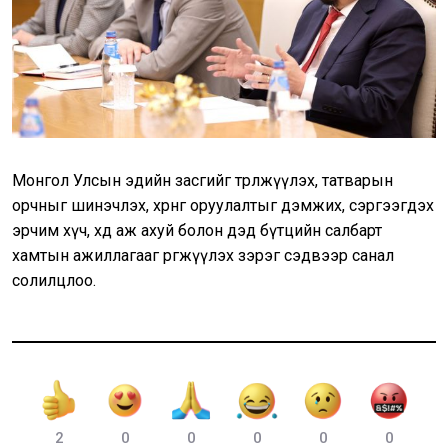
Монгол Улсын эдийн засгийг төрөлжүүлэх, татварын
орчныг шинэчлэх, хөрөнгө оруулалтыг дэмжих, сэргээгдэх
эрчим хүч, хөдөө аж ахуй болон дэд бүтцийн салбарт
хамтын ажиллагааг өргөжүүлэх зэрэг сэдвээр санал
солилцлоо.
2
0
0
0
0
0