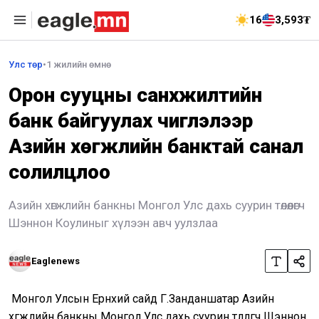
16
3,593₮
Улс төр
•
1 жилийн өмнө
Орон сууцны санхүүжилтийн
банк байгуулах чиглэлээр
Азийн хөгжлийн банктай санал
солилцлоо
Азийн хөгжлийн банкны Монгол Улс дахь суурин төлөөлөгч
Шэннон Коулиныг хүлээн авч уулзлаа
Eaglenews
Монгол Улсын Ерөнхий сайд Г.Занданшатар Азийн
хөгжлийн банкны Монгол Улс дахь суурин төлөөлөгч Шэннон