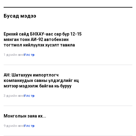
Бусад мэдээ
Ерөнхий сайд БНХАУ-аас сар бүр 12-15
мянган тонн АИ-92 автобензин
тогтмол нийлүүлэх хүсэлт тавила
1 өдрийн өмнө
•
Улс төр
АН: Шатахуун импортлогч
компаниудын савны үлдэгдлийг нөөц
мэтээр мэдээлж байгаа нь буруу
3 өдрийн өмнө
•
Улс төр
Монголын заяа их...
9 өдрийн өмнө
•
Улс төр