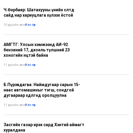
Ч.Өнөрбаяр: Шатахууны үнийн өсөлтөд
сайд нар хариуцлага хүлээх ёстой
10 өдрийн өмнө
•
Улс төр
АМГТГ: Улсын хэмжээнд АИ-92
бензиний 17, дизель түлшний 23
хоногийн нөөцтэй байна
11 өдрийн өмнө
•
Улс төр
Б.Пүрэвдагва: Наймдугаар сарын 15-
наас автомашиныг тэгш, сондгой
дугаараар хөдөлгөөнд оролцуулна
11 өдрийн өмнө
•
Улс төр
Засгийн газар ирэх сард Хэнтий аймагт
хуралдана