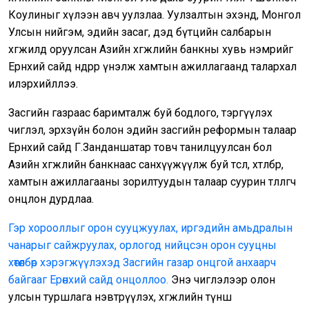
Коулиныг хүлээн авч уулзлаа. Уулзалтын эхэнд, Монгол
Улсын нийгэм, эдийн засаг, дэд бүтцийн салбарын
хөгжилд оруулсан Азийн хөгжлийн банкны хувь нэмрийг
Ерөнхий сайд өндрөөр үнэлж хамтын ажиллагаанд талархал
илэрхийллээ.
Засгийн газраас баримталж буй бодлого, тэргүүлэх
чиглэл, эрхзүйн болон эдийн засгийн реформын талаар
Ерөнхий сайд Г.Занданшатар товч танилцуулсан бол
Азийн хөгжлийн банкнаас санхүүжүүлж буй төсөл, хөтөлбөр,
хамтын ажиллагааны зорилтуудын талаар суурин төлөөлөгч
онцлон дурдлаа.
Гэр хорооллыг орон сууцжуулах, иргэдийн амьдралын
чанарыг сайжруулах, орлогод нийцсэн орон сууцны
хөтөлбөр хэрэгжүүлэхэд Засгийн газар онцгой анхаарч
байгааг Ерөнхий сайд онцоллоо.
Энэ чиглэлээр олон
улсын туршлага нэвтрүүлэх, хөгжлийн түнш