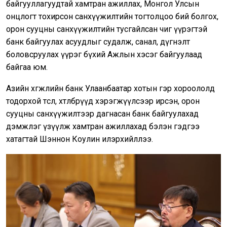
байгууллагуудтай хамтран ажиллах, Монгол Улсын
онцлогт тохирсон санхүүжилтийн тогтолцоо бий болгох,
орон сууцны санхүүжилтийн тусгайлсан чиг үүрэгтэй
банк байгуулах асуудлыг судалж, санал, дүгнэлт
боловсруулах үүрэг бүхий Ажлын хэсэг байгуулаад
байгаа юм.
Азийн хөгжлийн банк Улаанбаатар хотын гэр хороололд
тодорхой төсөл, хөтөлбөрүүд хэрэгжүүлсээр ирсэн, орон
сууцны санхүүжилтээр дагнасан банк байгуулахад
дэмжлэг үзүүлж хамтран ажиллахад бэлэн гэдгээ
хатагтай Шэннон Коулин илэрхийллээ.