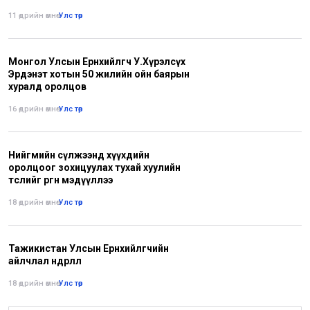
11 өдрийн өмнө
•
Улс төр
Монгол Улсын Ерөнхийлөгч У.Хүрэлсүх
Эрдэнэт хотын 50 жилийн ойн баярын
хуралд оролцов
16 өдрийн өмнө
•
Улс төр
Нийгмийн сүлжээнд хүүхдийн
оролцоог зохицуулах тухай хуулийн
төслийг өргөн мэдүүллээ
18 өдрийн өмнө
•
Улс төр
Тажикистан Улсын Ерөнхийлөгчийн
айлчлал өндөрлөлөө
18 өдрийн өмнө
•
Улс төр