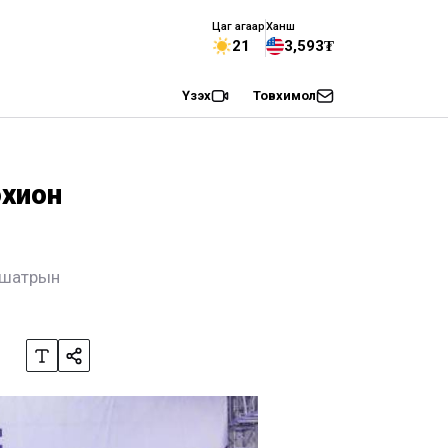
Цаг агаар
Ханш
21
3,593₮
Үзэх
Товхимол
охион
н шатрын