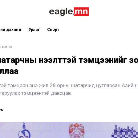
ий дахинд
Урлаг
Спорт
н өмнө
атарчны нээлттэй тэмцээнийг з
ллаа
лттэй тэмцээн энэ жил 28 орны шатарчид цугларсан Азий
гаруулах тэмцээнтэй давхцав.
ws