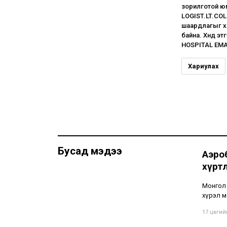
зорилготой ю
LOGIST.LT.COL
шаардлагыг хү
байна. Хүнд э
HOSPITAL EMA
Хариулах
Бусад мэдээ
Аэро
хүрт
Монгол 
хүрэл м
17 цагийн