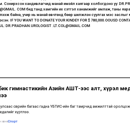
м. Сонирхсон хандивлагчид манай имэйл хаягаар холбогдоно уу: DR.
@GMAIL. COM бид танд хамгийн их сэтгэл ханамжийг амлаж, таны яар
лээж байна, учир нь манай өвчтөнүүд бөөр шилжүүлэн суулгах мэс заслыг 
тгэсэн. IF YOU WANT TO DONATE YOUR KINDEY FOR $ 780,000.OOUSD CONT
IL: DR.PRADHAN.UROLOGIST .LT.COL@GMAIL.COM
бик гимнастикийн Азийн АШТ-ээс алт, хүрэл ме
лээ
улсаас өсвөрийн багаас гадна ҮБТИС-ийн баг тамрчид амжилттай оролцож
едалийг хүртлээ.
 өмнө
•
Спорт