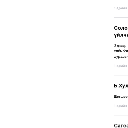
1 өдрийн ө
Соло
үйлч
Эдгээр 
хөлбөмб
дурдсан
1 өдрийн ө
Б.Ху
Шигшээ 
1 өдрийн ө
Сагс