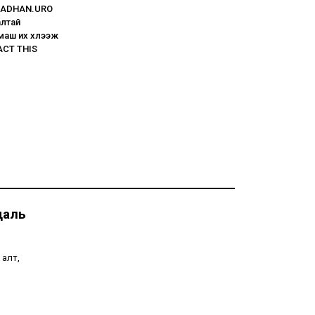
PRADHAN.URO
алтай
маш их хүлээж
ACT THIS
даль
 алт,