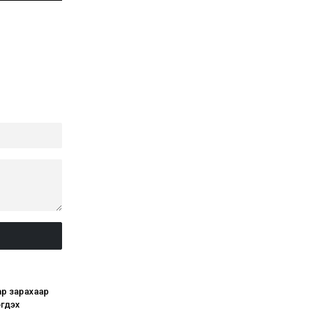
ар зарахаар
эгдэх