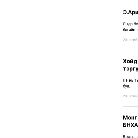
Э.Ар
Өнөөдөр
багийн 
20 цагийн
Хойд
тэрг
ITF нь 
буй.
20 цагийн
Монг
БНХА
В хэсэг