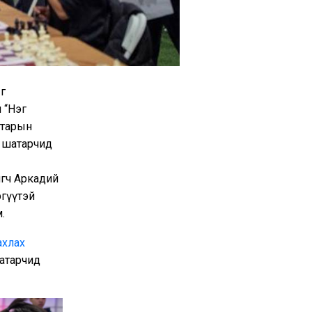
г
 “Нэг
атарын
ы шатарчид
гч Аркадий
ргүүтэй
.
ахлах
атарчид