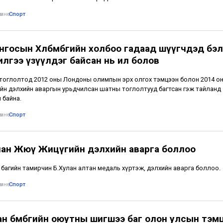
мнө
•
Спорт
нгосын Хөлбөмбөгийн холбоо гадаад шүүгчдэд бэ
илгээ үзүүлдэг байсан нь ил болов
тоглолтод 2012 оны Лондоны олимпын эрх олгох тэмцээн болон 2014 о
өгийн дэлхийн аваргын урьдчилсан шатны тоглолтууд багтсан гэж тайланд
 байна.
мнө
•
Спорт
лан Жюү Жицүгийн дэлхийн аварга боллоо
багийн тамирчин Б.Хулан алтан медаль хүртэж, дэлхийн аварга боллоо.
мнө
•
Спорт
ан бөмбөгийн оюутны шигшээ баг олон улсын тэм