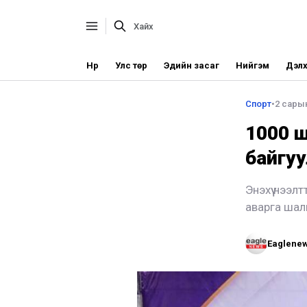
Нүүр
Улс төр
Эдийн засаг
Нийгэм
Дэлх
Спорт
•
2 сары
1000 ш
байгуу
Энэхүү нээ
аварга шал
Eaglene