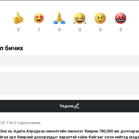
0
1
0
0
0
0
л бичих
Үлдээх
.22.116
•
2 сарын өмнө
нэ нь Адити Апрадхан эмнэлгийн эмнэлэг бөөрөө 780,000 ам.доллара
йгаа эрүүл бөөрний доноруудыг яаралтай хайж байгааг олон нийтэд мэд