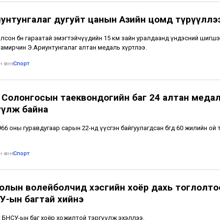
иунтунгалаг дугуйт цанын Азийн цомд түрүүллэ
 болсон бөөн гараатай эмэгтэйчүүдийн 15 км зайн уралдаанд үндэсний шигш
тамирчин Э.Ариунтунгалаг алтан медаль хүртлээ.
 өмнө
•
Спорт
 Солонгосын таеквондогийн баг 24 алтан меда
үүлж байна
1966 оны гуравдугаар сарын 22-нд үүсгэн байгуулагдсан бөгөөд 60 жилийн ой
 өмнө
•
Спорт
олын волейболчид хэсгийн хоёр дахь тоглолто
У-ын багтай хийнэ
т БНСУ-ын баг хоёр хожилтой тэргүүлж эхэллээ.