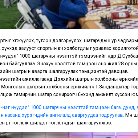
тыг хөгжүүлэх, түгээн дэлгэрүүлэх, шатарчдын ур чадвары
хүүхэд залууст спортын ач холбогдлыг уриалах зорилготой
нүүдэл” 1000 шатарчны нээлттэй тэмцээнийг өнөөдөр Д.Сүхба
ион байгууллаа. Энэхүү нээлттэй тэмцээн энэ жил 28 орн
Азийн шатрын аварга шалгаруулах тэмцээнтэй давхцав.
нээлтийн ажиллагаанд Дэлхийн шатрын холбооны ерөнхийлө
 Монголын шатрын холбооны ерөнхийлөгч Г.Занданшатар тэ
 оролцож тамирчин, шатар сонирхогч бүхэнд амжилт хүссэн юм
-нэг нүүдэл” 1000 шатарчны нээлттэй тэмцээн бага, дунд, 
н насанд хүрэгчдийн ангилалд аваргуудаа тодруулав.
Мөн ш
 есөн өрөг тоглож шилдэг тоглогчдыг шалгаруулжээ.