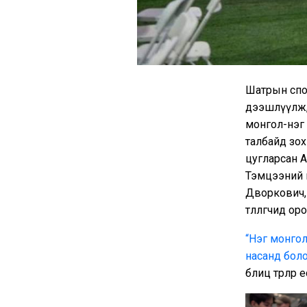
Шатрын спор
дээшлүүлж, 
монгол-нэг 
талбайд зох
цугларсан 
Тэмцээний 
Дворкович,
төлөөлөгчид
“Нэг монгол
насанд боло
блиц төрлөөр