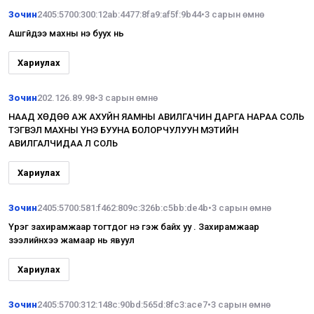
Зочин
2405:5700:300:12ab:4477:8fa9:af5f:9b44
•
3 сарын өмнө
Ашгүйдээ махны үнэ буух нь
Хариулах
Зочин
202.126.89.98
•
3 сарын өмнө
НААД ХӨДӨӨ АЖ АХУЙН ЯАМНЫ АВИЛГАЧИН ДАРГА НАРАА СОЛЬ
ТЭГВЭЛ МАХНЫ ҮНЭ БУУНА БОЛОРЧУЛУУН МЭТИЙН
АВИЛГАЛЧИДАА Л СОЛЬ
Хариулах
Зочин
2405:5700:581:f462:809c:326b:c5bb:de4b
•
3 сарын өмнө
Үүрэг захирамжаар тогтдог үнэ гэж байх уу . Захирамжаар
зээлийнхээ жамаар нь явуул
Хариулах
Зочин
2405:5700:312:148c:90bd:565d:8fc3:ace7
•
3 сарын өмнө