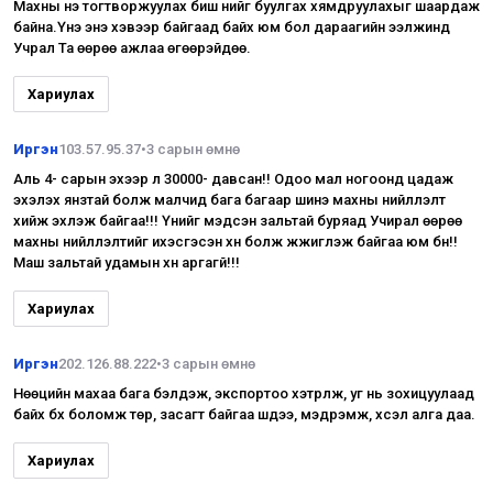
Махны үнэ тогтворжуулах биш үнийг буулгах хямдруулахыг шаардаж
байна.Үнэ энэ хэвээр байгаад байх юм бол дараагийн ээлжинд
Учрал Та өөрөө ажлаа өгөөрэйдөө.
Хариулах
Иргэн
103.57.95.37
•
3 сарын өмнө
Аль 4- сарын эхээр л 30000- давсан!! Одоо мал ногоонд цадаж
эхэлэх янзтай болж малчид бага багаар шинэ махны нийлүүлэлт
хийж эхлэж байгаа!!! Үүнийг мэдсэн зальтай буряад Учирал өөрөө
махны нийлүүлэлтийг ихэсгэсэн хүн болж жүжиглэж байгаа юм бн!!
Маш зальтай удамын хүн аргагүй!!!
Хариулах
Иргэн
202.126.88.222
•
3 сарын өмнө
Нөөцийн махаа бага бэлдэж, экспортоо хэтрүүлж, уг нь зохицуулаад
байх бүх боломж төр, засагт байгаа шдээ, мэдрэмж, хүсэл алга даа.
Хариулах