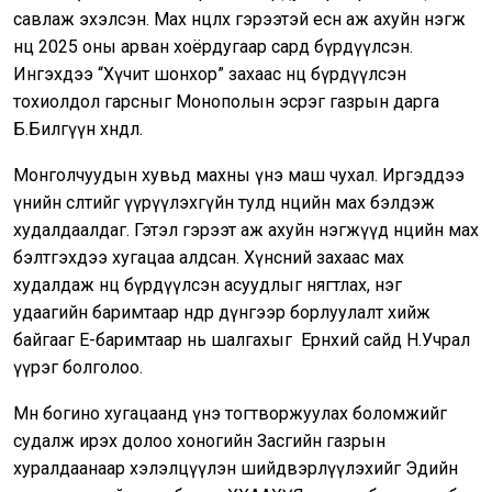
савлаж эхэлсэн. Мах нөөцлөх гэрээтэй есөн аж ахуйн нэгж
нөөцөө 2025 оны арван хоёрдугаар сард бүрдүүлсэн.
Ингэхдээ “Хүчит шонхор” захаас нөөцөө бүрдүүлсэн
тохиолдол гарсныг Монополын эсрэг газрын дарга
Б.Билгүүн хөндлөө.
Монголчуудын хувьд махны үнэ маш чухал. Иргэддээ
үнийн өсөлтийг үүрүүлэхгүйн тулд нөөцийн мах бэлдэж
худалдаалдаг. Гэтэл гэрээт аж ахуйн нэгжүүд нөөцийн мах
бэлтгэхдээ хугацаа алдсан. Хүнсний захаас мах
худалдаж нөөц бүрдүүлсэн асуудлыг нягтлах, нэг
удаагийн баримтаар өндөр дүнгээр борлуулалт хийж
байгааг Е-баримтаар нь шалгахыг Ерөнхий сайд Н.Учрал
үүрэг болголоо.
Мөн богино хугацаанд үнэ тогтворжуулах боломжийг
судалж ирэх долоо хоногийн Засгийн газрын
хуралдаанаар хэлэлцүүлэн шийдвэрлүүлэхийг Эдийн