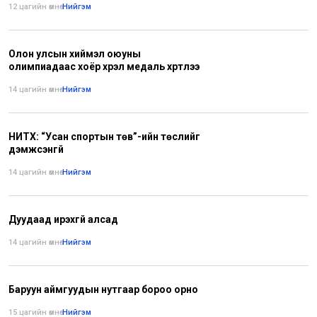
12 цагийн өмнө
•
Нийгэм
Олон улсын хиймэл оюуны
олимпиадаас хоёр хүрэл медаль хүртлээ
14 цагийн өмнө
•
Нийгэм
НИТХ: “Усан спортын төв”-ийн төслийг
дэмжсэнгүй
14 цагийн өмнө
•
Нийгэм
Дуудаад ирэхгүй алсад
14 цагийн өмнө
•
Нийгэм
Баруун аймгуудын нутгаар бороо орно
15 цагийн өмнө
•
Нийгэм