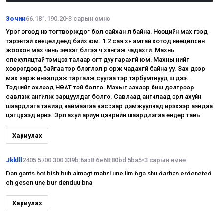
Зочин
66.181.190.20
•
3 сарын өмнө
Үүрэг өгөөд үнэ тогтворждог бол сайхан л байна. Нөөцийн мах гээд
тэрэнтэй хөөцөлдөөд байх юм. 1.2 сая хүн амтай хотод нөөцөлсөн
жоохон мах чинь эмзэг бүлгээ ч хангаж чадахгүй. Махны
спекуляцтай тэмцэх талаар огт дуу гарахгүй юм. Махны үнийг
хөөрөгдөөд байгаа тэр бүлэглэл рүү орж чадахгүй байна уу. Зах дээр
мах зарж инээлдэж таргалж суугаа тэр тэрбумтнууд ш дээ.
Тэднийг эхлээд НӨАТ тэй болго. Махыг захаар биш дэлгүүрээр
савлаж ангилж зарцуулдаг болго. Савлаад ангилаад эрүүл ахуйн
шаардлага тавиад наймаагаа кассаар дамжуулаад ирэхээр аяндаа
цэгцрээд ирнэ. Эрүүл ахуй ариун цэврийн шаардлагаа өндөр тавь.
Хариулах
Jkklll
2405:5700:300:339b:6ab8:6e68:80bd:5ba5
•
3 сарын өмнө
Dan gants hot bish buh aimagt mahni une iim bga shu darhan erdeneted
ch gesen une bur denduu bna
Хариулах