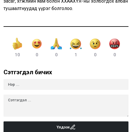
засаг, хөгжлийн яам болон ХХААХҮЯ-ны холбогдох албан
тушаалтнуудад үүрэг болголоо.
10
0
0
1
0
0
Сэтгэгдэл бичих
Үлдээх