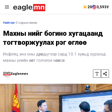
20
3,593₮
Нийгэм
•
3 сарын өмнө
Махны үнийг богино хугацаанд
тогтворжуулах үүрэг өглөө
Инфляц энэ оны дөрөвдүгээр сард 10.1 хувьд хүрэхэд
махны үнийн өсөлт голчлон нөлөөлсөн
Eaglenews