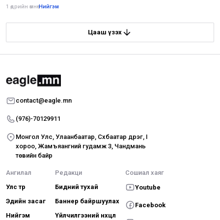
1 өдрийн өмнө
•
Нийгэм
Цааш үзэх
contact@eagle.mn
(976)-70129911
Монгол Улс, Улаанбаатар, Сүхбаатар дүүрэг, I
хороо, Жамъяангүний гудамж 3, Чандмань
төвийн байр
Ангилал
Редакци
Сошиал хаяг
Улс төр
Бидний тухай
Youtube
Эдийн засаг
Баннер байршуулах
Facebook
Нийгэм
Үйлчилгээний нөхцөл