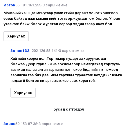
Иргэн
66.181.161.255
•
3 сарын өмнө
Мөнгөний хаш цаг минутаар унаж хүүгийн дарамт хоног хоногоор
өсөж байхад яаж махны үнийг тогтворжуулдаг юм болоо. Учрал
ухаантай байж болох ч урсгал сөрөөд хэдий газар явах бол.
Хариулах
Зочин132..
202.126.88.141
•
3 сарын өмнө
Хий үнийн хөөрөгдөл.Төр төмөр нударгаа харуулах цаг
болжээ.Дээр гурилын үнэ зохиомлоор нэмэгдэхэд торгууль
тавихад яалаа алтан тарианы нэг нөхөр бид үнийг нь нэмээд
зарчихна гээ биз дээ. Ийм тархины тураалтай нөхдүүдийг нэмж
чадахгүй болтол нь арга хэмжээ авах хэрэгтэй.
Хариулах
Бусад сэтгэгдэл
Зочин
59.153.87.38
•
3 сарын өмнө