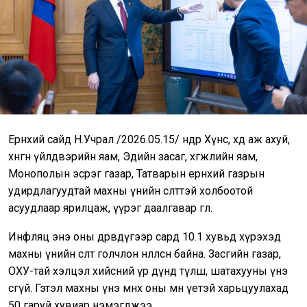
Ерөнхий сайд Н.Учрал /2026.05.15/ өнөөдөр Хүнс, хөдөө аж ахуй,
хөнгөн үйлдвэрийн яам, Эдийн засаг, хөгжлийн яам,
Монополын эсрэг газар, Татварын ерөнхий газрын
удирдлагуудтай махны үнийн өсөлттэй холбоотой
асуудлаар ярилцаж, үүрэг даалгавар өглөө.
Инфляц энэ оны дөрөвдүгээр сард 10.1 хувьд хүрэхэд
махны үнийн өсөлт голчлон нөлөөлсөн байна. Засгийн газар,
ОХУ-тай хэлцэл хийсний үр дүнд түлш, шатахууны үнэ
өсөөгүй. Гэтэл махны үнэ өмнөх оны мөн үетэй харьцуулахад
50 гаруй хувиар нэмэгджээ.