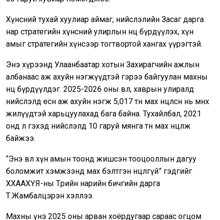
Хүнсний тухай хуулиар аймаг, нийслэлийн Засаг дарга
нар стратегийн хүнсний улирлын нөөц бүрдүүлэх, хүн
амыг стратегийн хүнсээр тогтвортой хангах үүрэгтэй.
Энэ хүрээнд Улаанбаатар хотын Захирагчийн ажлын
албанаас аж ахуйн нэгжүүдтэй гэрээ байгуулан махны
нөөц бүрдүүлдэг. 2025-2026 оны өвөл, хаврын улиралд
нийслэлд есөн аж ахуйн нэгж 5,017 тн мах нөөцөлсөн нь өмнөх
жилүүдтэй харьцуулахад бага байна. Тухайлбал, 2021
онд л гэхэд нийслэлд 10 гаруй мянга тн мах нөөцөлж
байжээ.
“Энэ өвөл хүн амын тоонд жишсэн тооцооллын дагуу
боломжит хэмжээнд мах бэлтгэн нөөцлөөгүй” гэдгийг
ХХААХҮЯ-ны Төрийн нарийн бичгийн дарга
Т.Жамбалцэрэн хэллээ.
Махны үнэ 2025 оны арван хоёрдугаар сараас огцом