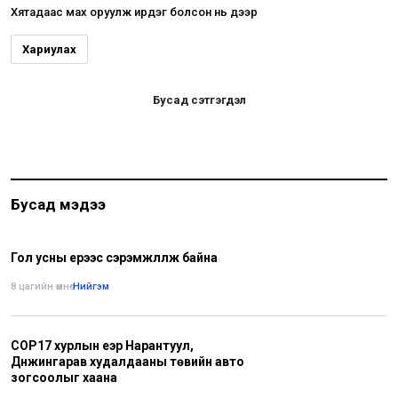
Хятадаас мах оруулж ирдэг болсон нь дээр
Хариулах
Бусад сэтгэгдэл
Бусад мэдээ
Гол усны үерээс сэрэмжлүүлж байна
8 цагийн өмнө
•
Нийгэм
COP17 хурлын үеэр Нарантуул,
Дүнжингарав худалдааны төвийн авто
зогсоолыг хаана