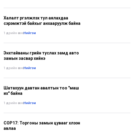
Халалт үргэлжлэх тул аялахдаа
сэрэмжтэй байхыг анхааруулж байна
1 өдрийн өмнө
•
Нийгэм
Энхтайваны гүүрийн туслах замд авто
замын засвар хийнэ
1 өдрийн өмнө
•
Нийгэм
Шатахуун давтан авалтын тоо "маш
их" байна
1 өдрийн өмнө
•
Нийгэм
COP17: Торгоны замын цувааг хүлээн
авлаа