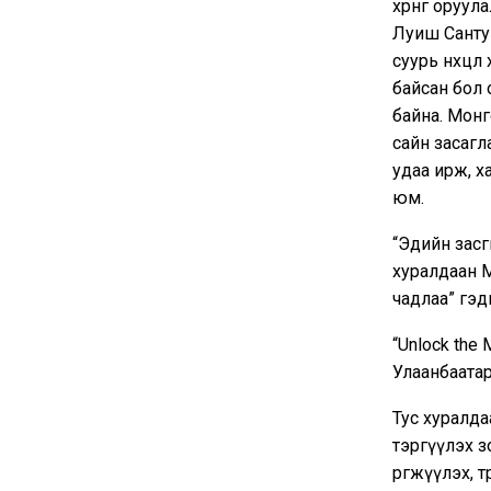
хөрөнгө ору
Луиш Сантуш
суурь нөхцө
байсан бол 
байна. Монг
сайн засагл
удаа ирж, х
юм.
“Эдийн засг
хуралдаан М
чадлаа” гэд
“Unlock the 
Улаанбаата
Тус хуралда
тэргүүлэх 
өргөжүүлэх