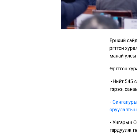
Ерөнхий сай
өргөтгөсөн х
манай улсын
Өргөтгөсөн х
-Нийт 545 с
гэрээ, сана
-
Сингапурын
оруулалтын
- Унгарын O
гардуулж өгөв