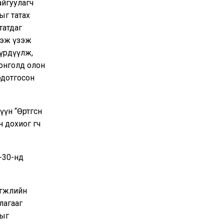
айгуулагч
ыг татах
татдаг
гэж үзэж
бүрдүүлж,
Монголд олон
одотгосон
н “Өртгөсөн
 дохиог өгч
9-30-нд
өгжлийн
лагааг
дыг