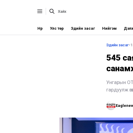
Нүүр
Улс төр
Эдийн засаг
Нийгэм
Дэлх
Эдийн засаг
•
1
545 са
санамж
Унгарын OT
гардуулж өгө
Eaglene