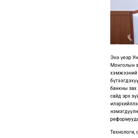
Энэ үеэр У
Монголын за
хэмжээний х
бүтээгдэхүү
банкны зах 
сайд эрх з
илэрхийллээ
нэмэгдүүлнэ
реформуудыг
Технологи,