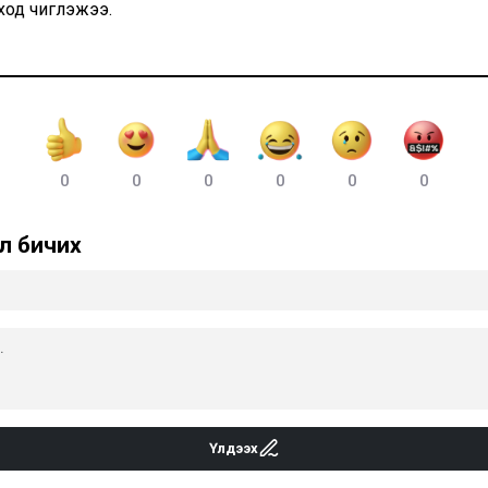
ход чиглэжээ.
0
0
0
0
0
0
л бичих
Үлдээх