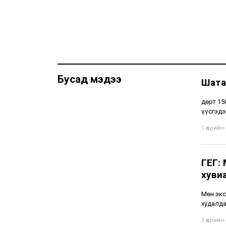
Бусад мэдээ
Шата
Өдөрт 1
үүсгэдэ
1 өдрийн ө
ГЕГ:
хуви
Мөн экс
худалда
1 өдрийн ө