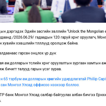
дын дэргэдэх Эдийн засгийн зөвлөлийн “Unlock the Mongolian
уралдаанд /2026.06.29/ гадаадын 120 гаруй хөрөнгө оруулагч, Мо
 хувийн хэвшлийн төлөөллүүд оролцож байна.
уралдаанаас гарсан онцлох үр дүн:
ая ам.долларын төслийн хөрөнгө оруулалтын зургаан хамтын 
мж бичигт талууд гарын үсэг зурав.
 65 тэрбум ам.долларын хөрөнгийн удирдлагатай Phillip Capital
 сан Монгол Улсад оффисоо нээхээр боллоо.
TP банк Монгол Улсад салбар байгуулах албан бичгээ Ерөнх
.