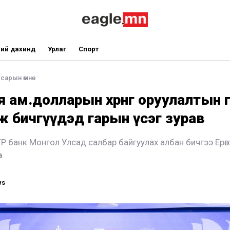
ий дахинд
Урлаг
Спорт
 сарын өмнө
я ам.долларын хөрөнгө оруулалтын 
 бичгүүдэд гарын үсэг зурав
P банк Монгол Улсад салбар байгуулах албан бичгээ Ерө
в.
ws