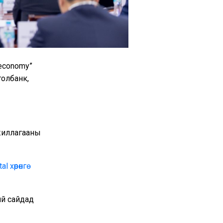
 economy”
нголбанк,
ажиллагааны
 хөрөнгө
ий сайдад