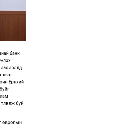
анай банк
үүлэх
 зах зээлд
голын
рин Ерөнхий
буйг
улам
өлөвлөж буй
аг европын