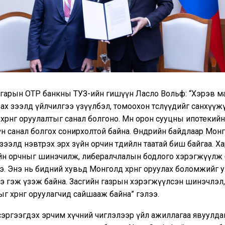
нгарын OTP банкны ТУЗ-ийн гишүүн Ласло Вольф: “Хэрэв м
х зээлд үйлчилгээ үзүүлбэл, томоохон төслүүдийг санхүүж
өрөнгө оруулалтыг санал болгоно. Мөн орон сууцны ипотекийн
н санал болгох сонирхолтой байна. Өнөөдрийн байдлаар Мон
зээлд нэвтрэх эрх зүйн орчин төдийлөн таатай биш байгаа. Ха
үйн орчныг шинэчилж, либералчлалын бодлого хэрэгжүүлж 
. Энэ нь бидний хувьд Монголд хөрөнгө оруулах боломжийг 
 гэж үзэж байна. Засгийн газрын хэрэгжүүлсэн шинэчлэл, т
 хөрөнгө оруулагчид сайшааж байна” гэлээ.
 сэргээгдэх эрчим хүчний чиглэлээр үйл ажиллагаа явуулд