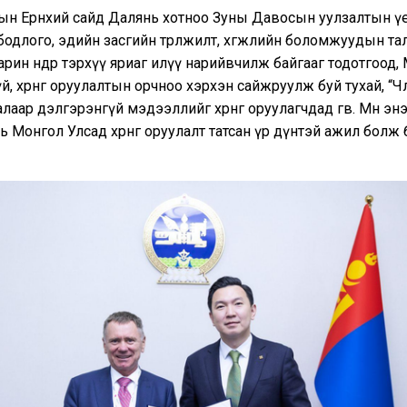
ын Ерөнхий сайд Далянь хотноо Зуны Давосын уулзалтын ү
бодлого, эдийн засгийн төрөлжилт, хөгжлийн боломжуудын та
арин өнөөдөр тэрхүү яриаг илүү нарийвчилж байгааг тодотгоод,
й, хөрөнгө оруулалтын орчноо хэрхэн сайжруулж буй тухай, “Чөл
аар дэлгэрэнгүй мэдээллийг хөрөнгө оруулагчдад өгөв. Мөн энэхүү
ь Монгол Улсад хөрөнгө оруулалт татсан үр дүнтэй ажил болж 