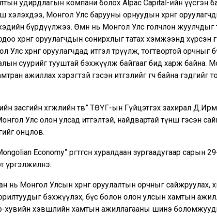
улалтын удирдлагын компани болох Alpac Capital-ийн үүсгэн б
 хэлэхдээ, Монгол Улс барууны орнуудын хөрөнгө оруулагчд
лөө хэдийн бүрдүүлжээ. Өмнө нь Монгол Улс голчлон жуулчдыг 
одоо хөрөнгө оруулагчдын сонирхлыг татах хэмжээнд хүрсэн 
ол Улс хөрөнгө оруулагчдад итгэл төрүүлж, тогтвортой орчныг 
алын суурийг тууштай бэхжүүлж байгааг бид харж байна. 
амтран ажиллах хэрэгтэй гэсэн итгэлийг өгч байна гэдгийг т
ийн засгийн хөгжлийн төв” ТӨҮГ-ын Гүйцэтгэх захирал Д.Ирмүү
онгол Улс олон улсад итгэлтэй, найдвартай түнш гэсэн сайн
гийг онцлов.
Mongolian Economy” өргөтгөсөн хуралдаан зургаадугаар сарын 2
рт үргэлжилнэ.
ан нь Монгол Улсын хөрөнгө оруулалтын орчныг сайжруулах, х
зорилтуудыг бэхжүүлэх, бүс болон олон улсын хамтын ажил
, төр-хувийн хэвшлийн хамтын ажиллагааны шинэ боломжуу