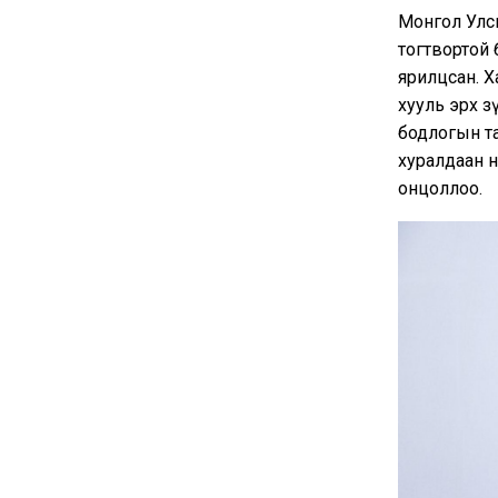
Монгол Улс
тогтвортой 
ярилцсан. Х
хууль эрх зү
бодлогын тал
хуралдаан н
онцоллоо.