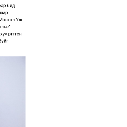
еэр бид
лаар
 Монгол Улс
өөлье”
 өргөтгөсөн
буйг