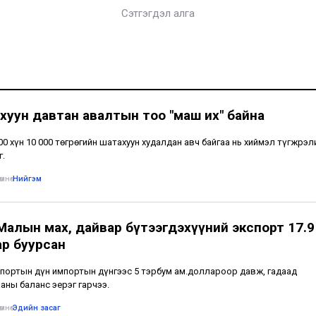
Сэтгэгдэл алга
хуун давтан авалтын тоо "маш их" байна
500 хүн 10 000 төгрөгийн шатахуун худалдан авч байгаа нь хиймэл түгжрэл
г.
мнө
•
Нийгэм
 Малын мах, дайвар бүтээгдэхүүний экспорт 17.9
ар буурсан
портын дүн импортын дүнгээс 5 тэрбум ам.доллароор давж, гадаад
аны баланс эерэг гарчээ.
мнө
•
Эдийн засаг