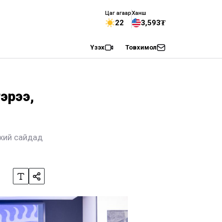
Цаг агаар
Ханш
22
3,593₮
Үзэх
Товхимол
гэрээ,
нхий сайдад