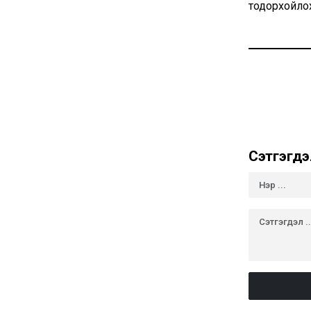
тодорхойло
Сэтгэгдэ