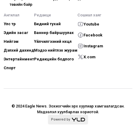
төвийн байр
Ангилал
Редакци
Сошиал хаяг
Улс төр
Бидний тухай
Youtube
Эдийн засаг
Баннер байршуулах
Facebook
Нийгэм
Үйлчилгээний нөхцөл
Instagram
Дэлхий дахинд
Мэдээ нийтлэх журам
X.com
Энтертайнмент
Редакцийн бодлого
Спорт
© 2024 Eagle News.
Зохиогчийн эрх хуулиар хамгаалагдсан.
Мэдээлэл хуулбарлах хориотой.
Powered by