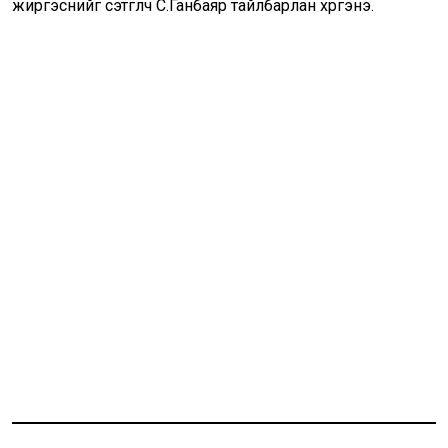
жиргэснийг сэтгүүлч С.Ганбаяр тайлбарлан хүргэнэ.