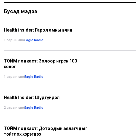
Бусад мэдээ
Health insider: Гар хөл амны өвчин
1 сарын өмнө
•
Eagle Radio
ТОЙМ подкаст: Золоор өнгөрсөн 100
хоног
1 сарын өмнө
•
Eagle Radio
Health Insider: Шүдгүйдэл
2 сарын өмнө
•
Eagle Radio
ТОЙМ подкаст: Дотоодын аялагчдыг
тойглох хэрэгцээ