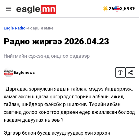
26
3,593₮
Eagle Radio
•
4 сарын өмнө
Радио жиргээ 2026.04.23
Нийгмийн сүлжээнд онцлох сэдвээр
Eaglenews
-Даргадаа зориулсан явцын тайлан, мэдээ үйлдвэрлэж,
хамаг ажлын цагаа өнгөрүүлдэг төрийн албаны ажил,
тайлан, шийдвэр фэйсбүүк рүү шилжив. Төрийн албан
хаагчид долоо хоногтоо дөрвөн өдөр ажилласан болоод
наадам давуулах нь зөв үү?
Эдгээр болон бусад асуудлуудаар хэн хэрхэн