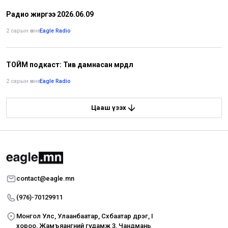
Радио жиргээ 2026.06.09
2 сарын өмнө
•
Eagle Radio
ТОЙМ подкаст: Тив дамнасан мөрөөдөл
2 сарын өмнө
•
Eagle Radio
Цааш үзэх
contact@eagle.mn
(976)-70129911
Монгол Улс, Улаанбаатар, Сүхбаатар дүүрэг, I
хороо, Жамъяангүний гудамж 3, Чандмань