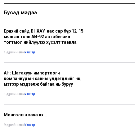
Бусад мэдээ
Ерөнхий сайд БНХАУ-аас сар бүр 12-15
мянган тонн АИ-92 автобензин
тогтмол нийлүүлэх хүсэлт тавила
1 өдрийн өмнө
•
Улс төр
АН: Шатахуун импортлогч
компаниудын савны үлдэгдлийг нөөц
мэтээр мэдээлж байгаа нь буруу
3 өдрийн өмнө
•
Улс төр
Монголын заяа их...
9 өдрийн өмнө
•
Улс төр