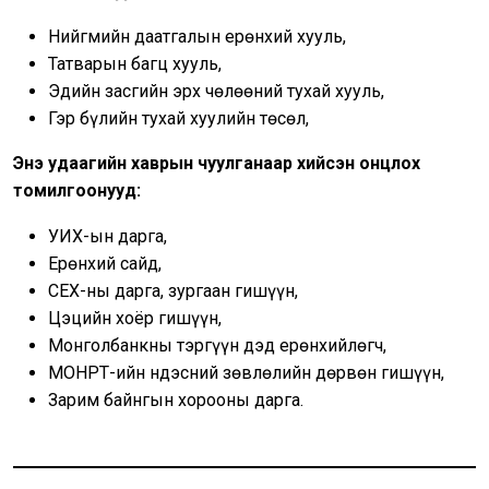
Нийгмийн даатгалын ерөнхий хууль,
Татварын багц хууль,
Эдийн засгийн эрх чөлөөний тухай хууль,
Гэр бүлийн тухай хуулийн төсөл,
Энэ удаагийн хаврын чуулганаар хийсэн онцлох
томилгоонууд:
УИХ-ын дарга,
Ерөнхий сайд,
СЕХ-ны дарга, зургаан гишүүн,
Цэцийн хоёр гишүүн,
Монголбанкны тэргүүн дэд ерөнхийлөгч,
МҮОНРТ-ийн Үндэсний зөвлөлийн дөрвөн гишүүн,
Зарим байнгын хорооны дарга.