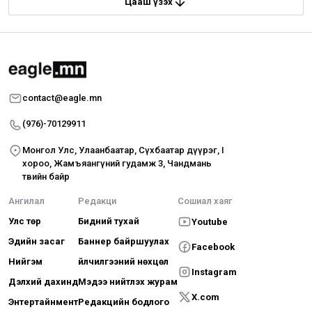
Цааш үзэх
contact@eagle.mn
(976)-70129911
Монгол Улс, Улаанбаатар, Сүхбаатар дүүрэг, I
хороо, Жамъяангүний гудамж 3, Чандмань
төвийн байр
Ангилал
Редакци
Сошиал хаяг
Улс төр
Бидний тухай
Youtube
Эдийн засаг
Баннер байршуулах
Facebook
Нийгэм
Үйлчилгээний нөхцөл
Instagram
Дэлхий дахинд
Мэдээ нийтлэх журам
X.com
Энтертайнмент
Редакцийн бодлого