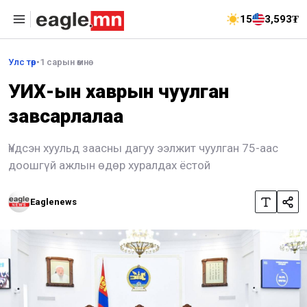
15
3,593₮
Улс төр
•
1 сарын өмнө
УИХ-ын хаврын чуулган
завсарлалаа
Үндсэн хуульд заасны дагуу ээлжит чуулган 75-аас
доошгүй ажлын өдөр хуралдах ёстой
Eaglenews