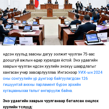
Үндсэн хуульд заасны дагуу ээлжит чуулган 75-аас
доошгүй ажлын өдөр хуралдах ёстой. Энэ удаагийн
хаврын чуулган Үндсэн хуулийн энэхүү шаардлагыг
хангасан учир завсарлууллаа. Ингэснээр
УИХ-ын 2024
оны сонгуулийн үр дүнгээр байгуулагдсан 126
гишүүнтэй анхны парламент бүрэн эрхийн
хугацааныхаа талыг өнгөрүүлж байна
.
Энэ удаагийн хаврын чуулганаар баталсан онцлох
хуулийн төслүүд: