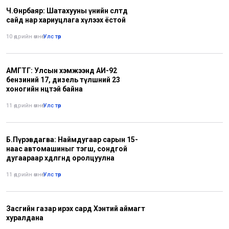
Ч.Өнөрбаяр: Шатахууны үнийн өсөлтөд
сайд нар хариуцлага хүлээх ёстой
10 өдрийн өмнө
•
Улс төр
АМГТГ: Улсын хэмжээнд АИ-92
бензиний 17, дизель түлшний 23
хоногийн нөөцтэй байна
11 өдрийн өмнө
•
Улс төр
Б.Пүрэвдагва: Наймдугаар сарын 15-
наас автомашиныг тэгш, сондгой
дугаараар хөдөлгөөнд оролцуулна
11 өдрийн өмнө
•
Улс төр
Засгийн газар ирэх сард Хэнтий аймагт
хуралдана