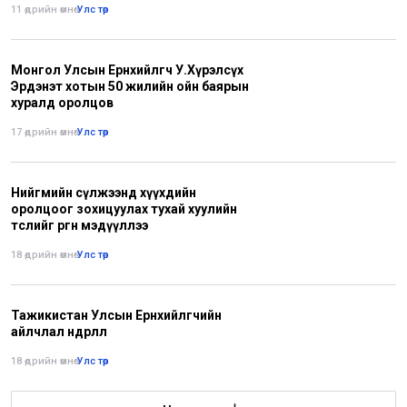
11 өдрийн өмнө
•
Улс төр
Монгол Улсын Ерөнхийлөгч У.Хүрэлсүх
Эрдэнэт хотын 50 жилийн ойн баярын
хуралд оролцов
17 өдрийн өмнө
•
Улс төр
Нийгмийн сүлжээнд хүүхдийн
оролцоог зохицуулах тухай хуулийн
төслийг өргөн мэдүүллээ
18 өдрийн өмнө
•
Улс төр
Тажикистан Улсын Ерөнхийлөгчийн
айлчлал өндөрлөлөө
18 өдрийн өмнө
•
Улс төр