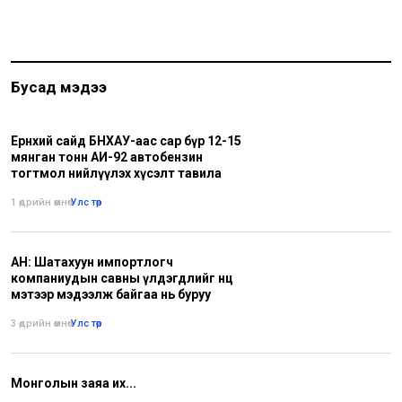
Бусад мэдээ
Ерөнхий сайд БНХАУ-аас сар бүр 12-15
мянган тонн АИ-92 автобензин
тогтмол нийлүүлэх хүсэлт тавила
1 өдрийн өмнө
•
Улс төр
АН: Шатахуун импортлогч
компаниудын савны үлдэгдлийг нөөц
мэтээр мэдээлж байгаа нь буруу
3 өдрийн өмнө
•
Улс төр
Монголын заяа их...