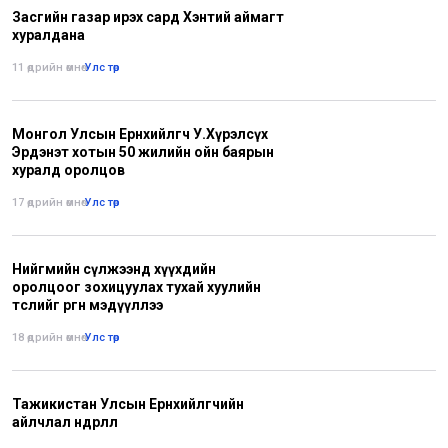
Засгийн газар ирэх сард Хэнтий аймагт
хуралдана
11 өдрийн өмнө
•
Улс төр
Монгол Улсын Ерөнхийлөгч У.Хүрэлсүх
Эрдэнэт хотын 50 жилийн ойн баярын
хуралд оролцов
17 өдрийн өмнө
•
Улс төр
Нийгмийн сүлжээнд хүүхдийн
оролцоог зохицуулах тухай хуулийн
төслийг өргөн мэдүүллээ
18 өдрийн өмнө
•
Улс төр
Тажикистан Улсын Ерөнхийлөгчийн
айлчлал өндөрлөлөө