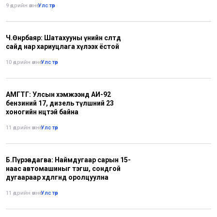
9 өдрийн өмнө
•
Улс төр
Ч.Өнөрбаяр: Шатахууны үнийн өсөлтөд
сайд нар хариуцлага хүлээх ёстой
10 өдрийн өмнө
•
Улс төр
АМГТГ: Улсын хэмжээнд АИ-92
бензиний 17, дизель түлшний 23
хоногийн нөөцтэй байна
11 өдрийн өмнө
•
Улс төр
Б.Пүрэвдагва: Наймдугаар сарын 15-
наас автомашиныг тэгш, сондгой
дугаараар хөдөлгөөнд оролцуулна
11 өдрийн өмнө
•
Улс төр