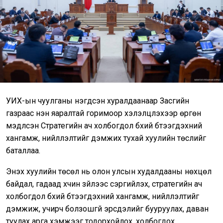
УИХ-ын чуулганы нэгдсэн хуралдаанаар Засгийн
газраас нэн яаралтай горимоор хэлэлцүүлэхээр өргөн
мэдүүлсэн Стратегийн ач холбогдол бүхий бүтээгдэхүүний
хангамж, нийлүүлэлтийг дэмжих тухай хуулийн төслийг
баталлаа.
Энэхүү хуулийн төсөл нь олон улсын худалдааны нөхцөл
байдал, гадаад хүчин зүйлээс сэргийлэх, стратегийн ач
холбогдол бүхий бүтээгдэхүүний хангамж, нийлүүлэлтийг
дэмжиж, учирч болзошгүй эрсдэлийг бууруулах, даван
туулах арга хэмжээг тодорхойлох, холбогдох