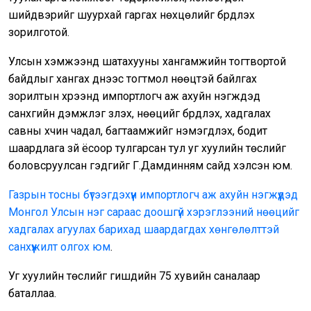
шийдвэрийг шуурхай гаргах нөхцөлийг бүрдүүлэх
зорилготой.
Улсын хэмжээнд шатахууны хангамжийн тогтвортой
байдлыг хангах үүднээс тогтмол нөөцтэй байлгах
зорилтын хүрээнд импортлогч аж ахуйн нэгжүүдэд
санхүүгийн дэмжлэг үзүүлэх, нөөцийг бүрдүүлэх, хадгалах
савны хүчин чадал, багтаамжийг нэмэгдүүлэх, бодит
шаардлага зүй ёсоор тулгарсан тул уг хуулийн төслийг
боловсруулсан гэдгийг Г.Дамдинням сайд хэлсэн юм.
Газрын тосны бүтээгдэхүүн импортлогч аж ахуйн нэгжүүдэд
Монгол Улсын нэг сараас доошгүй хэрэглээний нөөцийг
хадгалах агуулах барихад шаардагдах хөнгөлөлттэй
санхүүжилт олгох юм
.
Уг хуулийн төслийг гишүүдийн 75 хувийн саналаар
баталлаа.