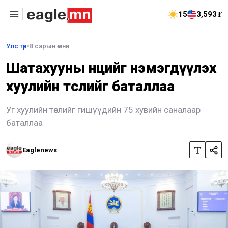
15
3,593₮
Улс төр
•
8 сарын өмнө
Шатахууны нөөцийг нэмэгдүүлэх
хуулийн төслийг баталлаа
Уг хуулийн төслийг гишүүдийн 75 хувийн саналаар
баталлаа
Eaglenews