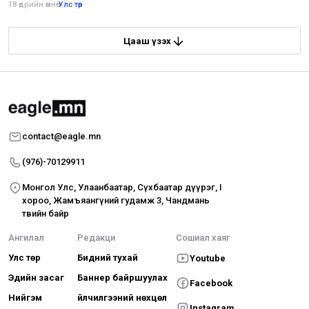
18 өдрийн өмнө
•
Улс төр
Цааш үзэх
contact@eagle.mn
(976)-70129911
Монгол Улс, Улаанбаатар, Сүхбаатар дүүрэг, I
хороо, Жамъяангүний гудамж 3, Чандмань
төвийн байр
Ангилал
Редакци
Сошиал хаяг
Улс төр
Бидний тухай
Youtube
Эдийн засаг
Баннер байршуулах
Facebook
Нийгэм
Үйлчилгээний нөхцөл
Instagram