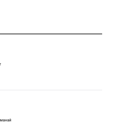
т
 манай