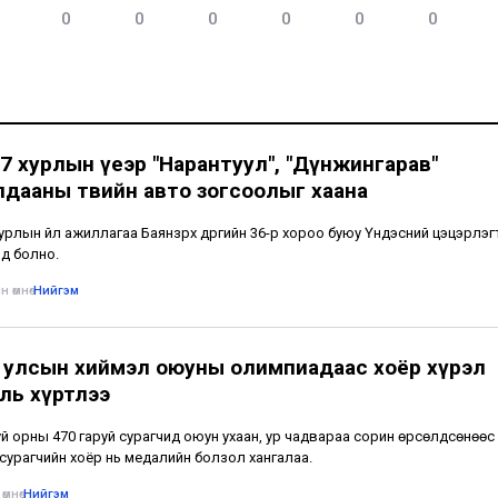
0
0
0
0
0
0
7 хурлын үеэр "Нарантуул", "Дүнжингарав"
лдааны төвийн авто зогсоолыг хаана
урлын үйл ажиллагаа Баянзүрх дүүргийн 36-р хороо буюу Үндэсний цэцэрлэг
нд болно.
 өмнө
•
Нийгэм
 улсын хиймэл оюуны олимпиадаас хоёр хүрэл
ль хүртлээ
уй орны 470 гаруй сурагчид оюун ухаан, ур чадвараа сорин өрсөлдсөнөөс
сурагчийн хоёр нь медалийн болзол хангалаа.
өмнө
•
Нийгэм