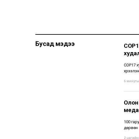
Бусад мэдээ
COP1
худа
СОР17 х
хүрээлэ
6 минутын
Олон
меда
100 гар
дөрвөн 
2 цагийн 