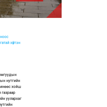
-ноос
гатай хүйтэн
аймгуудын
дын нутгийн
өмнөөс хойш
м газраар
ийн уулархаг
нутгийн