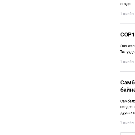
үүсгэдэг.
1 өдрийн ө
COP1
Энэ аял
Талууды
1 өдрийн ө
Самба
байн
Самбалх
нэгдсэн
дуусах
1 өдрийн ө