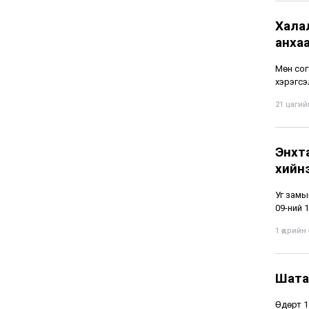
Хала
анха
Мөн сог
хэрэгсэ
21 цагийн
Энхт
хийн
Уг замы
09-ний 1
1 өдрийн ө
Шата
Өдөрт 1