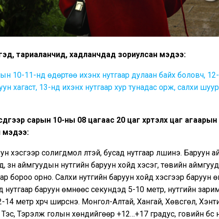
гэд, тариаланчид, хадланчдад зориулсан мэдээ:
рын 10-11-нд өдөртөө ихэнх нутгаар дулаан байх боловч, 12
уун хагаст, 13-нд ихэнх нутгаар хур тунадас орж, салхи шуур
дүгээр сарын 10-ны 08 цагаас 20 цаг хүртэлх цаг агаарын
 мэдээ:
ун хэсгээр солигдмол үүлтэй, бусад нутгаар үүлшинэ. Баруун 
д, зүүн аймгуудын нутгийн баруун хойд хэсэг, төвийн аймгуу
ар бороо орно. Салхи нутгийн баруун хойд хэсгээр баруун 
д нутгаар баруун өмнөөс секундэд 5-10 метр, нутгийн зари
-14 метр хүрч ширүүснэ. Монгол-Алтай, Хангай, Хөвсгөл, Хэнт
, Тэс, Тэрэлж голын хөндийгөөр +12…+17 градус, говийн бүс 