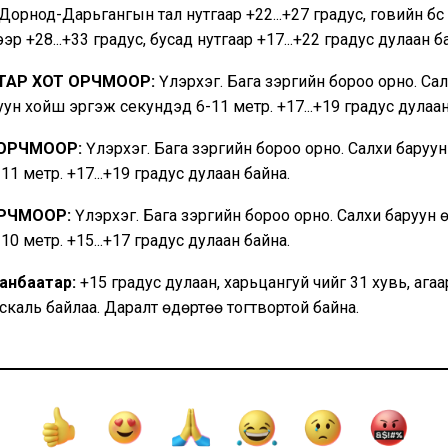
 Дорнод-Дарьгангын тал нутгаар +22...+27 градус, говийн бүс
р +28...+33 градус, бусад нутгаар +17...+22 градус дулаан б
ТАР ХОТ ОРЧМООР:
Үүлэрхэг. Бага зэргийн бороо орно. Са
ун хойш эргэж секундэд 6-11 метр. +17...+19 градус дулаан
 ОРЧМООР:
Үүлэрхэг. Бага зэргийн бороо орно. Салхи баруу
11 метр. +17...+19 градус дулаан байна.
РЧМООР:
Үүлэрхэг. Бага зэргийн бороо орно. Салхи баруун
10 метр. +15...+17 градус дулаан байна.
аанбаатар:
+15 градус дулаан, харьцангуй чийг 31 хувь, ага
скаль байлаа. Даралт өдөртөө тогтвортой байна.