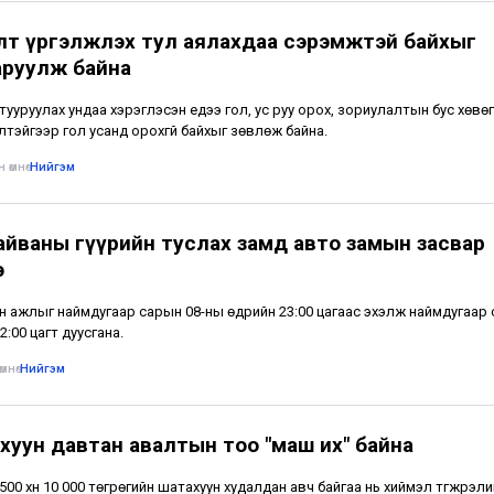
лт үргэлжлэх тул аялахдаа сэрэмжтэй байхыг
аруулж байна
тууруулах ундаа хэрэглэсэн үедээ гол, ус руу орох, зориулалтын бус хөвө
лтэйгээр гол усанд орохгүй байхыг зөвлөж байна.
 өмнө
•
Нийгэм
айваны гүүрийн туслах замд авто замын засвар
э
н ажлыг наймдугаар сарын 08-ны өдрийн 23:00 цагаас эхэлж наймдугаар
2:00 цагт дуусгана.
мнө
•
Нийгэм
хуун давтан авалтын тоо "маш их" байна
500 хүн 10 000 төгрөгийн шатахуун худалдан авч байгаа нь хиймэл түгжрэли