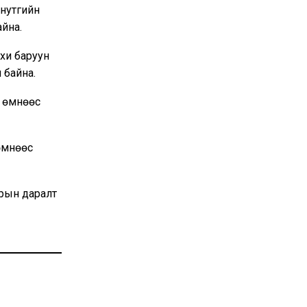
 нутгийн
айна.
лхи баруун
 байна.
н өмнөөс
 өмнөөс
арын даралт