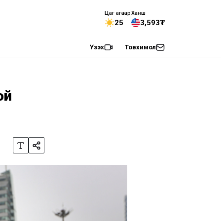
Цаг агаар
Ханш
25
3,593₮
Үзэх
Товхимол
ой