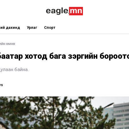
ий дахинд
Урлаг
Спорт
ийн өмнө
аатар хотод бага зэргийн бороот
дулаан байна.
ws