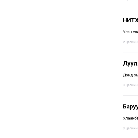
НИТХ
Усан сп
2 цагийн 
Дууд
Дэндүү 
3 цагийн 
Бару
Улаанба
3 цагийн 