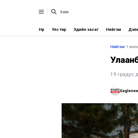
Нүүр
Улс төр
Эдийн засаг
Нийгэм
Дэлх
Нийгэм
•
1 жил
Улаанб
19 градус 
Eaglene