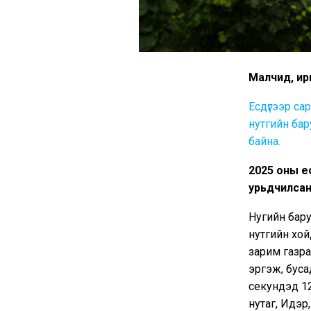
Малчид, ир
Есдүгээр са
нутгийн бар
байна.
2025 оны ес
урьдчилсан
Нугийн бару
нутгийн хой
зарим газра
эргэж, буса
секундэд 12
нутаг, Идэр