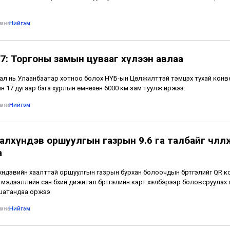
мнө
•
Нийгэм
7: Торгоны замын цувааг хүлээн авлаа
ал нь Улаанбаатар хотноо болох НҮБ-ын Цөлжилттэй тэмцэх тухай кон
н 17 дугаар бага хурлын өмнөхөн 6000 км зам туулж иржээ.
мнө
•
Нийгэм
лхүндэв оршуулгын газрын 9.6 га талбайг чөлөөл
а
үндэвийн хаалттай оршуулгын газрын бурхан болоочдын бүртгэлийг QR к
 мэдээллийн сан бүхий дижитал бүртгэлийн карт хэлбэрээр боловсруулах
 шатандаа оржээ
мнө
•
Нийгэм