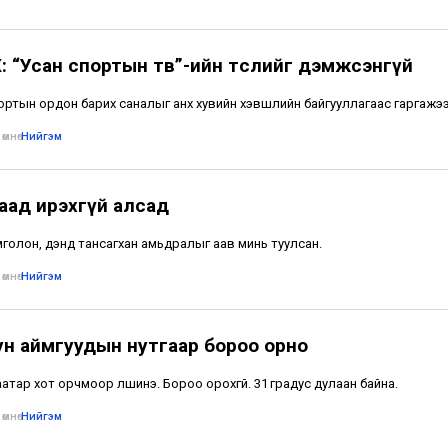
: “Усан спортын төв”-ийн төслийг дэмжсэнгүй
ортын ордон барих саналыг анх хувийн хэвшлийн байгууллагаас гаргажээ
өмнө
•
Нийгэм
аад ирэхгүй алсад
омголон, дэндүү тансагхан амьдралыг аав минь туулсан.
өмнө
•
Нийгэм
ун аймгуудын нутгаар бороо орно
атар хот орчмоор үүлшинэ. Бороо орохгүй. 31 градус дулаан байна.
өмнө
•
Нийгэм