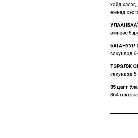
хойд хэсэг,
өмнөд хэсгээ
УЛААНБАА
өмнөөс бару
БАГАНУУР
секундэд 6-
ТЭРЭЛЖ О
секундэд 5-
05 цагт Ул
864 гектопа