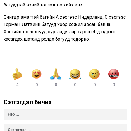
багуудтай эхний тоглолтоо хийх юм.
Өчигдөр эмэгтэй багийн А хэсгээс Нидерланд, С хэсгээс
Герман, Латвийн багууд хоёр хожил авсан байна.
Хэсгийн тоглолтууд зургаадугаар сарын 4-д өндөрлөж,
хасагдах шатанд өрсөлдөх багууд тодорно.
4
0
0
0
0
0
Сэтгэгдэл бичих