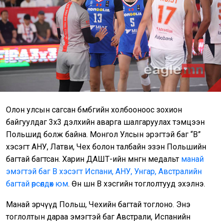
Олон улсын сагсан бөмбөгийн холбооноос зохион
байгуулдаг 3х3 дэлхийн аварга шалгаруулах тэмцээн
Польшид болж байна. Монгол Улсын эрэгтэй баг “В”
хэсэгт АНУ, Латви, Чех болон талбайн эзэн Польшийн
багтай багтсан. Харин ДАШТ-ийн мөнгөн медальт
манай
эмэгтэй баг В хэсэгт Испани, АНУ, Унгар, Австралийн
багтай өрсөлдөх юм
. Өнөө шөнө В хэсгийн тоглолтууд эхэлнэ.
Манай эрчүүд Польш, Чехийн багтай тоглоно. Энэ
тоглолтын дараа эмэгтэй баг Австрали, Испанийн