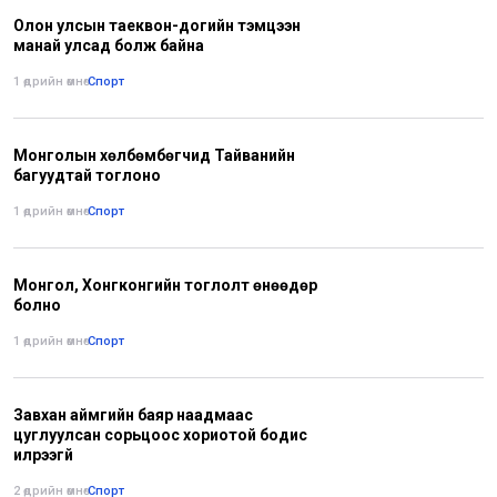
Олон улсын таеквон-догийн тэмцээн
манай улсад болж байна
1 өдрийн өмнө
•
Спорт
Монголын хөлбөмбөгчид Тайванийн
багуудтай тоглоно
1 өдрийн өмнө
•
Спорт
Монгол, Хонгконгийн тоглолт өнөөдөр
болно
1 өдрийн өмнө
•
Спорт
Завхан аймгийн баяр наадмаас
цуглуулсан сорьцоос хориотой бодис
илрээгүй
2 өдрийн өмнө
•
Спорт