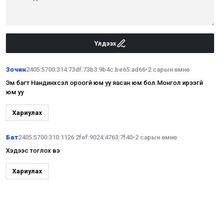
Үлдээх
Зочин
2405:5700:314:73df:73b3:9b4c:be65:ad66
•
2 сарын өмнө
Эм багт Нандинхүсэл ороогүй юм уу яасан юм бол.Монгол ирээгүй
юм уу
Хариулах
Бат
2405:5700:310:1126:2fef:9024:4763:7f40
•
2 сарын өмнө
Хэдээс тоглох вэ
Хариулах