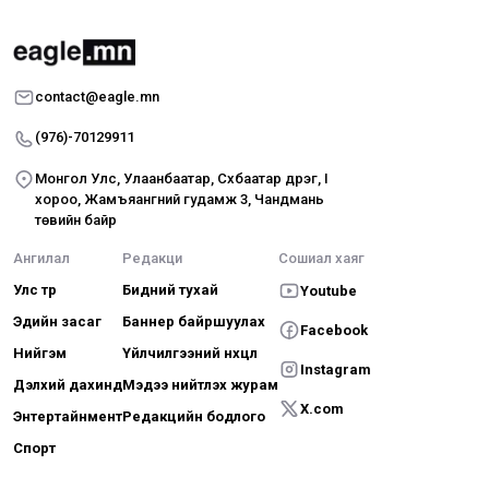
contact@eagle.mn
(976)-70129911
Монгол Улс, Улаанбаатар, Сүхбаатар дүүрэг, I
хороо, Жамъяангүний гудамж 3, Чандмань
төвийн байр
Ангилал
Редакци
Сошиал хаяг
Улс төр
Бидний тухай
Youtube
Эдийн засаг
Баннер байршуулах
Facebook
Нийгэм
Үйлчилгээний нөхцөл
Instagram
Дэлхий дахинд
Мэдээ нийтлэх журам
X.com
Энтертайнмент
Редакцийн бодлого
Спорт