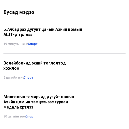
Бусад мэдээ
Б.Ачбадрах дугуйт цанын Азийн цомын
АШТ-д түрүүллээ
19 минутын өмнө
•
Спорт
Волейболчид эхний тоглолтод
хожлоо
2 цагийн өмнө
•
Спорт
Монголын тамирчид дугуйт цанын
Азийн цомын тэмцээнээс гурван
медаль хүртлээ
20 цагийн өмнө
•
Спорт