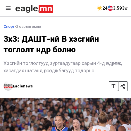
24
3,593₮
Спорт
•
2 сарын өмнө
3x3: ДАШТ-ий В хэсгийн
тоглолт өнөөдөр болно
Хэсгийн тоглолтууд зургаадугаар сарын 4-д өндөрлөж,
хасагдах шатанд өрсөлдөх багууд тодорно.
Eaglenews