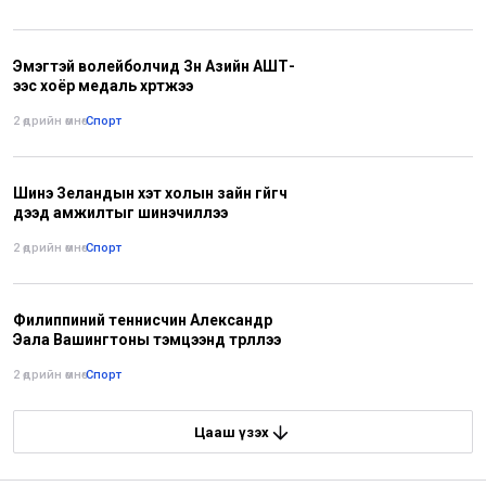
Эмэгтэй волейболчид Зүүн Азийн АШТ-
ээс хоёр медаль хүртжээ
2 өдрийн өмнө
•
Спорт
Шинэ Зеландын хэт холын зайн гүйгч
дээд амжилтыг шинэчиллээ
2 өдрийн өмнө
•
Спорт
Филиппиний теннисчин Александр
Эала Вашингтоны тэмцээнд түрүүллээ
2 өдрийн өмнө
•
Спорт
Цааш үзэх