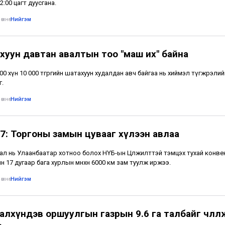
2:00 цагт дуусгана.
өмнө
•
Нийгэм
хуун давтан авалтын тоо "маш их" байна
500 хүн 10 000 төгрөгийн шатахуун худалдан авч байгаа нь хиймэл түгжрэлий
г.
өмнө
•
Нийгэм
7: Торгоны замын цувааг хүлээн авлаа
ал нь Улаанбаатар хотноо болох НҮБ-ын Цөлжилттэй тэмцэх тухай конв
н 17 дугаар бага хурлын өмнөхөн 6000 км зам туулж иржээ.
өмнө
•
Нийгэм
лхүндэв оршуулгын газрын 9.6 га талбайг чөлөөл