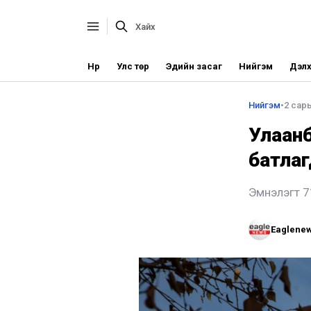
Нүүр
Улс төр
Эдийн засаг
Нийгэм
Дэлх
Нийгэм
•
2 сары
Улаанб
батла
Эмнэлэгт 71
Eaglene