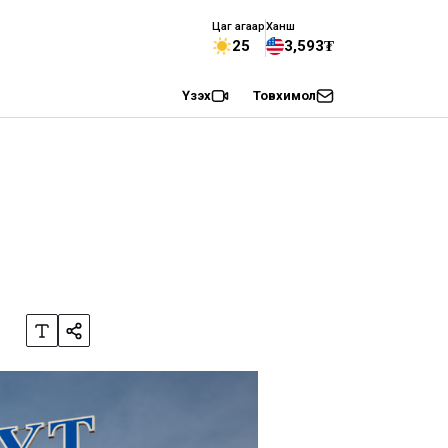
Цаг агаар
Ханш
25
3,593₮
Үзэх
Товхимол