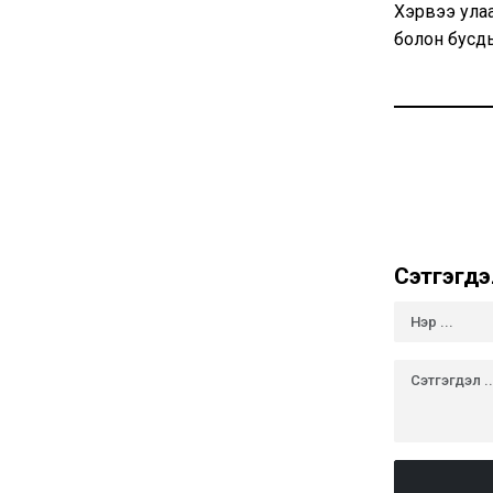
Хэрвээ улаа
болон бусды
Сэтгэгдэ