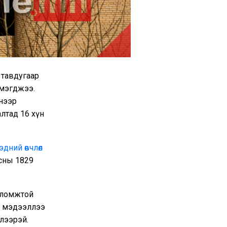
 тавдугаар
эмэгджээ.
инээр
лтад 16 хүн
эдний өвчлөл
асны 1829
боломжтой
ай мэдээллээ
үлээрэй.