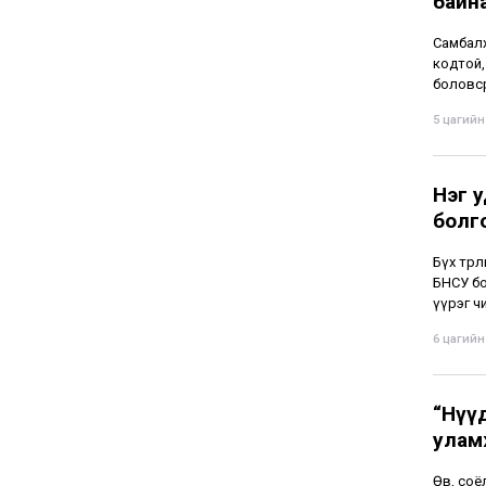
байн
Самбалх
кодтой,
боловср
5 цагийн 
Нэг у
болг
Бүх төр
БНСУ бо
үүрэг чи
6 цагийн 
“Нүү
улам
Өв, соё