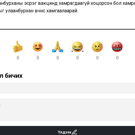
нбурханы эсрэг вакцинд хамрагдаагүй хоцорсон бол хамрагда
г улаанбурхан өвчнөөс хамгаалаарай.
0
0
0
0
0
0
л бичих
Үлдээх