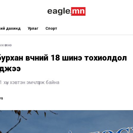
ий дахинд
Урлаг
Спорт
н өмнө
урхан өвчний 18 шинэ тохиолдол
гджээ
 хүн хэвтэн эмчлүүлж байна
ws