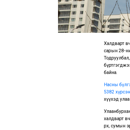
Халдварт өв
сарын 28-ни
Тодруулбал,
бүртгэгджээ
байна.
Насны бүлгээ
5382 хүрсэн
хүүхэд улаа
Улаанбурхан
халдварт өв
өрх, сумын 