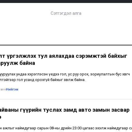
Сэтгэгдэл алга
лт үргэлжлэх тул аялахдаа сэрэмжтэй байхыг
аруулж байна
тууруулах ундаа хэрэглэсэн үедээ гол, ус руу орох, зориулалтын бус хөвөгч
лтэйгээр гол усанд орохгүй байхыг зөвлөж байна.
өмнө
•
Нийгэм
айваны гүүрийн туслах замд авто замын засвар
э
н ажлыг наймдугаар сарын 08-ны өдрийн 23:00 цагаас эхэлж наймдугаар 