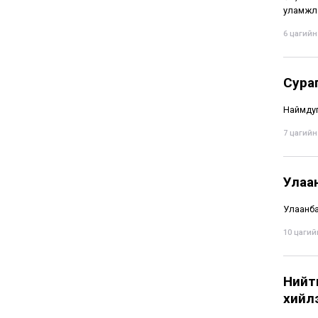
уламжла
6 цагийн 
Сура
Наймдуг
7 цагийн 
Улаа
Улаанбаа
10 цагийн
Нийти
хийл