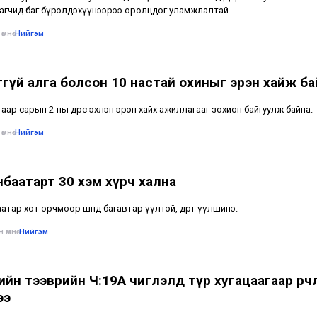
гчид баг бүрэлдэхүүнээрээ оролцдог уламжлалтай.
өмнө
•
Нийгэм
ггүй алга болсон 10 настай охиныг эрэн хайж ба
аар сарын 2-ны өдрөөс эхлэн эрэн хайх ажиллагааг зохион байгуулж байна.
өмнө
•
Нийгэм
нбаатарт 30 хэм хүрч хална
тар хот орчмоор шөнөдөө багавтар үүлтэй, өдөртөө үүлшинэ.
 өмнө
•
Нийгэм
йн тээврийн Ч:19А чиглэлд түр хугацаагаар өөрчл
ээ