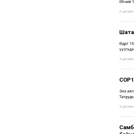
09-ний 1
3 цагийн 
Шата
Өдөрт 1
үүсгэдэ
5 цагийн 
COP1
Энэ аял
Талууды
5 цагийн 
Самба