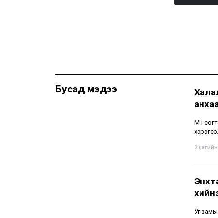
Бусад мэдээ
Хала
анха
Мөн сог
хэрэгсэ
2 цагийн 
Энхт
хийн
Уг замы