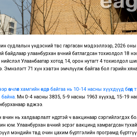
чин судлалын үндэсний төвөөс гаргасан мэдээллээр, 2026 оны
й байдлаар улаанбурхан өвчний батлагдсан тохиолдол 18 н
 нийслэл Улаанбаатар хотод 14, орон нутагт 4 тохиолдол ш
. Эмнэлэгт 71 хүн хэвтэн эмчлүүлж байгаа бол гэрийн хяна
р өвчлөл хамгийн өндөр байгаа нь 10-14 насны хүүхдүүд бөгөөд т
 байна
. Мөн 0-4 насны 3835, 5-9 насны 1963 хүүхэд, 15-19 н
нбурханаар өвджээ.
 өвчин нь халдварлалт өндөртэй ч вакцинаар сэргийлэгдэх 
чин юм. Улаанбурхан өвчний эсрэг вакцинд хамрагдсан тух
эрүүл мэндийн төвдөө очин цахим бүртгэлийн програмд бүртгү