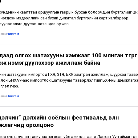
а
үндэвийн хаалттай оршуулгын газрын бурхан болоочдын бүртгэлийг QR
 нэгдсэн мэдээллийн сан бүхий дижитал бүртгэлийн карт хэлбэрээр
уулах ажил дуусах шатандаа оржээ
өмнө
•
Нийгэм
даад олгох шатахууны хэмжээг 100 мянган төгрөг
ож нэмэгдүүлэхээр ажиллаж байна
лийн шатахууны импортод ГХЯ, ЗТЯ, БХЯ хамтран ажиллаж, шуурхай тээвэ
лон БНХАУ-аас импортлох шатахууны тээвэрлэлтийг БХЯ-ны дэмжлэгээ
глэл өгчээ.
өмнө
•
Нийгэм
дэлчин” дэлхийн соёлын фестивальд өвлөн
жлагчид оролцоно
лоо сурталчлан таниулах нэгдсэн үйл ажиллагаанд Дархан-Уул аймаг өвлө