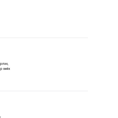
рлэх,
р хийх
н