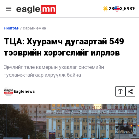
23
3,593₮
Нийгэм
•
7 сарын өмнө
ТЦА: Хуурамч дугаартай 549
тээврийн хэрэгслийг илрүүлэв
Зөрчлийг теле камерын ухаалаг системийн
тусламжтайгаар илрүүлж байна
Eaglenews