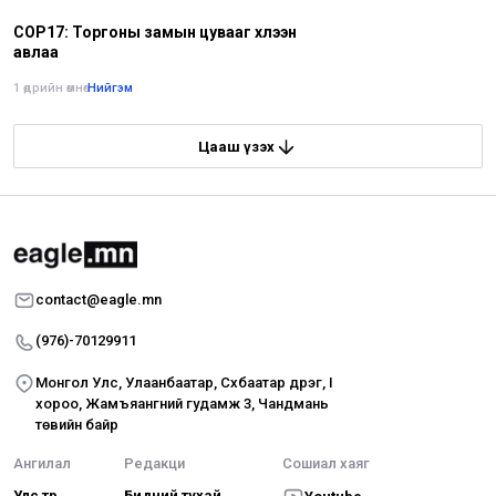
COP17: Торгоны замын цувааг хүлээн
авлаа
1 өдрийн өмнө
•
Нийгэм
Цааш үзэх
contact@eagle.mn
(976)-70129911
Монгол Улс, Улаанбаатар, Сүхбаатар дүүрэг, I
хороо, Жамъяангүний гудамж 3, Чандмань
төвийн байр
Ангилал
Редакци
Сошиал хаяг
Улс төр
Бидний тухай