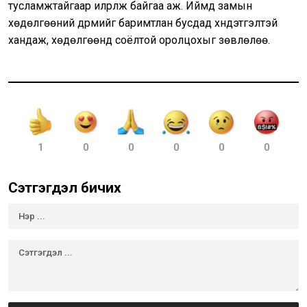
тусламжтайгаар илрүүлж байгаа аж. Иймд замын
хөдөлгөөний дүрмийг баримтлан бусдад хүндэтгэлтэй
хандаж, хөдөлгөөнд соёлтой оролцохыг зөвлөлөө.
1
0
0
0
0
0
Сэтгэгдэл бичих