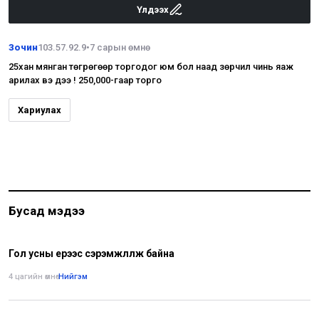
Үлдээх
Зочин
103.57.92.9
•
7 сарын өмнө
25хан мянган төгрөгөөр торгодог юм бол наад зөрчил чинь яаж
арилах вэ дээ ! 250,000-гаар торго
Хариулах
Бусад мэдээ
Гол усны үерээс сэрэмжлүүлж байна
4 цагийн өмнө
•
Нийгэм