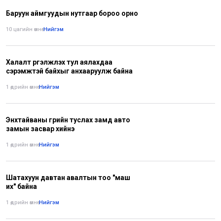
Баруун аймгуудын нутгаар бороо орно
10 цагийн өмнө
•
Нийгэм
Халалт үргэлжлэх тул аялахдаа
сэрэмжтэй байхыг анхааруулж байна
1 өдрийн өмнө
•
Нийгэм
Энхтайваны гүүрийн туслах замд авто
замын засвар хийнэ
1 өдрийн өмнө
•
Нийгэм
Шатахуун давтан авалтын тоо "маш
их" байна
1 өдрийн өмнө
•
Нийгэм