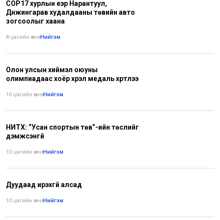
COP17 хурлын үеэр Нарантуул,
Дүнжингарав худалдааны төвийн авто
зогсоолыг хаана
8 цагийн өмнө
•
Нийгэм
Олон улсын хиймэл оюуны
олимпиадаас хоёр хүрэл медаль хүртлээ
10 цагийн өмнө
•
Нийгэм
НИТХ: “Усан спортын төв”-ийн төслийг
дэмжсэнгүй
10 цагийн өмнө
•
Нийгэм
Дуудаад ирэхгүй алсад
10 цагийн өмнө
•
Нийгэм