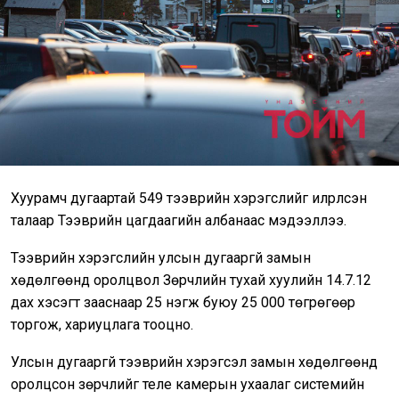
Хуурамч дугаартай 549 тээврийн хэрэгслийг илрүүлсэн
талаар Тээврийн цагдаагийн албанаас мэдээллээ.
Тээврийн хэрэгслийн улсын дугааргүй замын
хөдөлгөөнд оролцвол Зөрчлийн тухай хуулийн 14.7.12
дах хэсэгт зааснаар 25 нэгж буюу 25 000 төгрөгөөр
торгож, хариуцлага тооцно.
Улсын дугааргүй тээврийн хэрэгсэл замын хөдөлгөөнд
оролцсон зөрчлийг теле камерын ухаалаг системийн