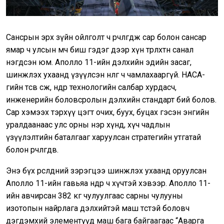
Сансрын эрх зүйн ойлголт ч өөрчлөгдөж сар болон сансар
ямар ч улсын өмч биш гэдэг дээр хүн төрөлхтөн санал
нэгдсэн юм. Аполло 11-ийн дэлхийн эдийн засаг,
шинжлэх ухаанд үзүүлсэн нөлөөг ч чамлахааргүй. НАСА-
гийн төсөв өсөж, өндөр технологийн салбар хурдасч,
инженерийн боловсролын дэлхийн стандарт бий болов.
Сар хэмээх тэрхүү цэгт очих, буух, буцах гэсэн энгийн
уралдаанаас улс орны нэр хүнд, хүч чадлын
үзүүлэлтийн баталгааг харуулсан стратегийн утгатай
болон өөрчлөгдөв.
Энэ бүх өрсөлдөөний зэрэгцээ шинжлэх ухаанд оруулсан
Аполло 11-ийн гавьяа өнөөдөр ч хүчтэй хэвээр. Aполло 11-
ийн авчирсан 382 кг чулуулгаас сарны чулууны
изотопын найрлага дэлхийтэй маш төстэй боловч
дэгдэмхий элементүүд маш бага байгаагаас “Аварга