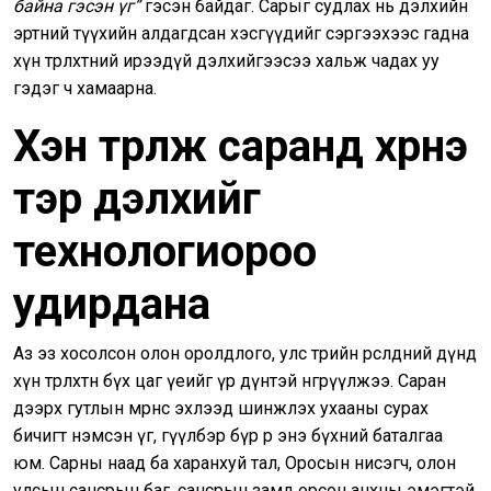
байна гэсэн үг”
гэсэн байдаг. Сарыг судлах нь дэлхийн
эртний түүхийн алдагдсан хэсгүүдийг сэргээхээс гадна
хүн төрөлхтний ирээдүй дэлхийгээсээ хальж чадах уу
гэдэг ч хамаарна.
Хэн түрүүлж саранд хүрнэ
тэр дэлхийг
технологиороо
удирдана
Аз эз хосолсон олон оролдлого, улс төрийн өрсөлдөөний дүнд
хүн төрөлхтөн бүх цаг үеийг үр дүнтэй өнгөрүүлжээ. Саран
дээрх гутлын мөрнөөс эхлээд шинжлэх ухааны сурах
бичигт нэмсэн үг, өгүүлбэр бүр өөрөө энэ бүхний баталгаа
юм. Сарны наад ба харанхуй тал, Оросын нисэгч, олон
улсын сансрын баг, сансрын замд орсон анхны эмэгтэй