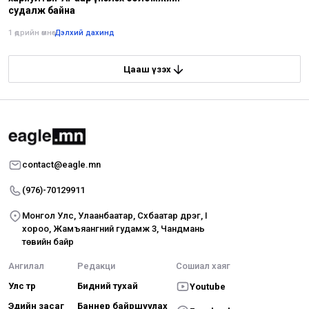
судалж байна
1 өдрийн өмнө
•
Дэлхий дахинд
Цааш үзэх
contact@eagle.mn
(976)-70129911
Монгол Улс, Улаанбаатар, Сүхбаатар дүүрэг, I
хороо, Жамъяангүний гудамж 3, Чандмань
төвийн байр
Ангилал
Редакци
Сошиал хаяг
Улс төр
Бидний тухай
Youtube
Эдийн засаг
Баннер байршуулах