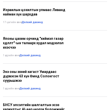
Израилын цохилтын улмаас Ливанд
найман хүн шархдав
17 цагийн өмнө
•
Дэлхий дахинд
Японы цахим орчинд "хиймэл газар
хөдлөлт"-ын талаарх худал мэдээлэл
ихэсчээ
1 өдрийн өмнө
•
Дэлхий дахинд
Энэ оны эхний хагаст Умардаас
дүрвэсэн 63 хүн Өмнөд Солонгост
суурьшжээ
1 өдрийн өмнө
•
Дэлхий дахинд
БНСУ элсэлтийн шалгалтын эсээ
хариултыг AI-аар үнэлэх боломжийг