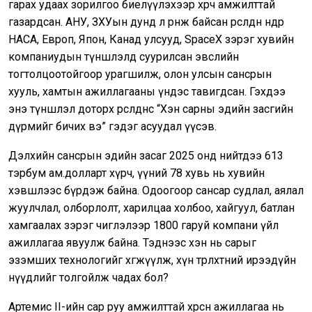
гарах удаах зорилгоо биелүүлэхээр хөөрч амжилттай
газардсан. АНУ, ЗХУын дунд л өрнөж байсан өрсөлдөөн өнөөдөр
НАСА, Европ, Япон, Канад улсууд, SpaceX зэрэг хувийн
компаниудын түншлэлд суурилсан эвслийн
тогтолцоотойгоор урагшилж, олон улсын сансрын
хууль, хамтын ажиллагааны үндэс тавигдсан. Гэхдээ
энэ түншлэл доторх өрсөлдөөнөөс “Хэн сарны эдийн засгийн
дүрмийг бичих вэ” гэдэг асуудал үүсэв.
Дэлхийн сансрын эдийн засаг 2025 онд нийтдээ 613
тэрбум ам.долларт хүрч, үүний 78 хувь нь хувийн
хэвшлээс бүрдэж байна. Одоогоор сансар судлал, аялал
жуулчлал, олборлолт, харилцаа холбоо, хайгуул, батлан
хамгаалах зэрэг чиглэлээр 1800 гаруй компани үйл
ажиллагаа явуулж байна. Тэднээс хэн нь сарыг
эзэмших технологийг хөгжүүлж, хүн төрөлхтний ирээдүйн
нүүдлийг толгойлж чадах бол?
Aртемис II-ийн сар руу амжилттай хөөрсөн ажиллагаа нь