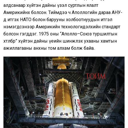
алдсанаар хүйтэн дайны үзэл суртлын ялалт
Америкийнх болсон. Тиймдээ ч Аполлогийн дараа АНУ-
д итгэх НАТО болон барууны холбоотнуудын итгэл
нэмэгдсэнээр Америкийн технологидэлхийн стандарт
болсон гэгддэг. 1975 оны “Аполло–Союз туршилтын
хөтөлбөр” хүйтэн дайны үеийн шинжлэх ухааны хамтын
ажиллагааны анхны том алхам болж байв.