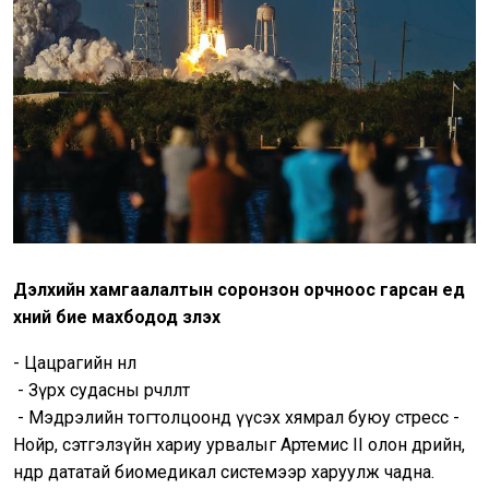
Дэлхийн хамгаалалтын соронзон орчноос гарсан үед
хүний бие махбодод үзүүлэх
- Цацрагийн нөлөө
- Зүрх судасны өөрчлөлт
- Мэдрэлийн тогтолцоонд үүсэх хямрал буюу стресс -
Нойр, сэтгэлзүйн хариу урвалыг Aртемис II олон өдрийн,
өндөр дататай биомедикал системээр харуулж чадна.