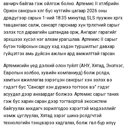
авчирч байгаа гэж ойлгож болно. Артемис II хөтөлбөрийн
Орион сансрын хөлөг бүс нутгийн цагаар 2026 оны
дөрөвдүгээр сарын 1-ний 18:35 минутад SLS пуужин хөөргөх
тавцангаас салж, сансарт гарснаар хүн төрөлхтний сарыг
эзлэх төсөл дараагийн шатандаа орж, Ангараг гарагийг
эрхшээх хүсэл нэг алхам урагшлав. Артемис II сарыг
бүтэн тойрохын сацуу хэд хэдэн туршилтыг давхар
гүйцэтгэх амь дүйсэн ажлын ард амжилттай гарсан.
Артемисийн үед дэлхий олон туйлт (АНУ, Хятад, Энэтхэг,
Европын холбоо, хувийн компаниуд) болж өрсөлдөөн,
хамтын ажиллагаа зэрэгцэн сансрыг хэн эзлэх вэ
гэдэгт бус “Сансарт хэн дүрмээ тогтоох вэ” гэдэг
асуудал дээр анхаардаг болжээ. Aртемис сарыг таних
гэж бус харин саран дээр тогтвортой экосистем
байгуулах анхдагч зорилгодоо хэрэгтэй мэдээллийг
нэмж цуглуулах, Хятад зэрэг шинэ өрсөлдөгчтэй
технологийн тэнцвэрээ хадгалах, болж өгвөл бүр илүү