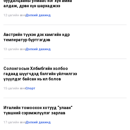
буудалцааны улмаас нэг хүн амиа
алдаж, дөрвөн хүн шархаджээ
12 цагийн өмнө
•
Дэлхий дахинд
Австрийн түүхэн дэх хамгийн өндөр
температур бүртгэгдэв
13 цагийн өмнө
•
Дэлхий дахинд
Солонгосын Хөлбөмбөгийн холбоо
гадаад шүүгчдэд бэлгийн үйлчилгээ
үзүүлдэг байсан нь ил болов
15 цагийн өмнө
•
Спорт
Италийн томоохон хотууд “улаан”
түвшний сэрэмжлүүлэг зарлав
17 цагийн өмнө
•
Дэлхий дахинд