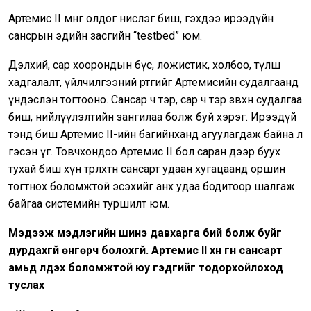
Aртемис II мөнгө олдог нислэг биш, гэхдээ ирээдүйн
сансрын эдийн засгийн “testbed” юм.
Дэлхий, сар хоорондын бүс, ложистик, холбоо, түлш
хадгалалт, үйлчилгээний өртгийг Артемисийн судалгаанд
үндэслэн тогтооно. Сансар ч тэр, сар ч тэр зөвхөн судалгаа
биш, нийлүүлэлтийн зангилаа болж буй хэрэг. Ирээдүй
тэнд биш Артемис II-ийн багийнханд агуулагдаж байна л
гэсэн үг. Товчхондоо Артемис II бол саран дээр буух
тухай биш хүн төрөлхтөн сансарт удаан хугацаанд оршин
тогтнох боломжтой эсэхийг анх удаа бодитоор шалгаж
байгаа системийн туршилт юм.
Мэдээж мэдлэгийн шинэ давхарга бий болж буйг
дурдахгүй өнгөрч болохгүй. Артемис II хүн гүн сансарт
амьд үлдэх боломжтой юу гэдгийг тодорхойлоход
туслах