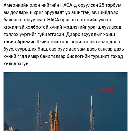
Америкийн олон нийтийн НАСА-д оруулсан 25 тэрбум
ам.долларын хөрөнгө оруулалт үр ашигтай, зөв шийдвэр
байсныг харуулсан. НАСА орчлон ертөнцийн үүсэл,
хөгжилтэй холбоотой хүний мэдлэгийг урагшлуулахад
голлох үүргийг гүйцэтгэсэн. Дээрх асуудлыг хойш
тавин Артемис II-ийн жинхэнэ зорилго нь саран дээр
буух, суурьших биш, сар руу явах зам дахь сансар дахь
хүний өгөгдөл ямар байх талаар биологийн туршилт гэхэд
хилсдэхгүй.