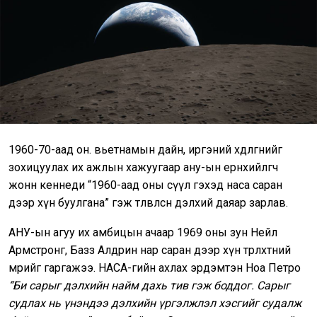
1960-70-аад он. вьетнамын дайн, иргэний хөдөлгөөнийг
зохицуулах их ажлын хажуугаар ану-ын ерөнхийлөгч
жонн кеннеди “1960-аад оны сүүл гэхэд наса саран
дээр хүн буулгана” гэж төлөвлөснөө дэлхий даяар зарлав.
АНУ-ын агуу их амбицын ачаар 1969 оны зун Нейл
Армстронг, Базз Алдрин нар саран дээр хүн төрөлхтний
мөрийг гаргажээ. НАСА-гийн ахлах эрдэмтэн Ноа Петро
“Би сарыг дэлхийн найм дахь тив гэж боддог. Сарыг
судлах нь үнэндээ дэлхийн үргэлжлэл хэсгийг судалж