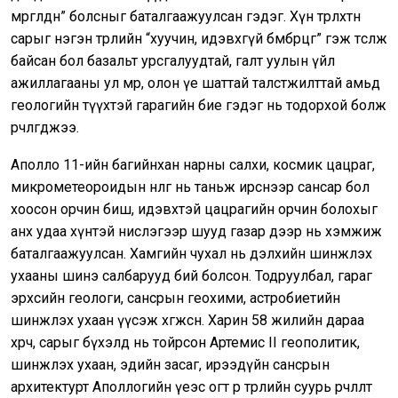
мөргөлдөөн” болсныг баталгаажуулсан гэдэг. Хүн төрөлхтөн
сарыг нэгэн төрлийн “хуучин, идэвхгүй бөмбөрцөг” гэж төсөөлж
байсан бол базальт урсгалуудтай, галт уулын үйл
ажиллагааны ул мөр, олон үе шаттай талстжилттай амьд
геологийн түүхтэй гарагийн бие гэдэг нь тодорхой болж
өөрчлөгджээ.
Аполло 11-ийн багийнхан нарны салхи, космик цацраг,
микрометеороидын нөлөөг нь таньж ирснээр сансар бол
хоосон орчин биш, идэвхтэй цацрагийн орчин болохыг
анх удаа хүнтэй нислэгээр шууд газар дээр нь хэмжиж
баталгаажуулсан. Хамгийн чухал нь дэлхийн шинжлэх
ухааны шинэ салбарууд бий болсон. Тодруулбал, гараг
эрхсийн геологи, сансрын геохими, астробиетийн
шинжлэх ухаан үүсэж хөгжсөн. Харин 58 жилийн дараа
хөөрч, сарыг бүхэлд нь тойрсон Aртемис II геополитик,
шинжлэх ухаан, эдийн засаг, ирээдүйн сансрын
архитектурт Aполлогийн үеэс огт өөр төрлийн суурь өөрчлөлт