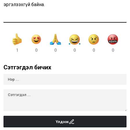
эргэлзэхгүй байна.
1
0
0
0
0
0
Сэтгэгдэл бичих
Үлдээх