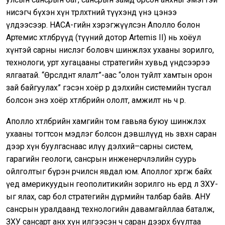
нисэгч бүхэн хүн төрөлхтний түүхэнд үнэ цэнээ
үлдээсээр. НАСА-гийн хэрэгжүүлсэн Aполло болон
Aртемис хөтөлбөрүүд (түүний дотор Artemis II) нь хоёул
хүнтэй сарны нислэг боловч шинжлэх ухааны зорилго,
технологи, урт хугацааны стратегийн хувьд үндсээрээ
ялгаатай. “Өрсөлдөөнт ялалт”-аас “олон туйлт хамтын орон
зай байгуулах” гэсэн хоёр өөр дэлхийн системийн тусгал
болсон энэ хоёр хөтөлбөрийн ололт, амжилт нь ч өөр.
Aполло хөтөлбөрийн хамгийн том гавьяа буюу шинжлэх
ухааны тогтсон мэдлэг болсон дэвшлүүд нь зөвхөн саран
дээр хүн буулгаснаас илүү дэлхий–сарны систем,
гарагийн геологи, сансрын инженерчлэлийн суурь
ойлголтыг бүрэн өөрчилсөн явдал юм. Аполлог хөөргөж байх
үед америкуудын геополитикийн зорилго нь ердөө л ЗХУ-
ыг ялах, сар бол стратегийн дүрмийн талбар байв. АНУ
сансрын уралдаанд технологийн давамгайллаа баталж,
ЗХУ сансарт анх хүн илгээсэн ч саран дээрх буултаа