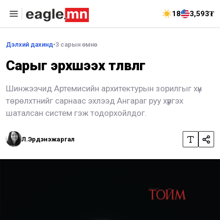
18
3,593₮
Дэлхий дахинд
•
3 сарын өмнө
Сарыг эрхшээх төлөвлөгөө
Шинжээчид Артемисийн архитектурын зорилгыг хүн
төрөлхтнийг сарнаас эхлээд Ангараг руу хүргэх
шаталсан систем гэж тодорхойлдог.
Л.Эрдэнэжаргал