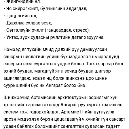
- Жингүйдлий нөлөө,
- Яс сийрэгжилт, булчингийн алдагдал,
- Цацрагийн нөлөө,
- Дархлаа сулрах эсэх,
- Сэтгэлзүйн өөрчлөлт (ганцаардал, стресс),
- Унтах, зүрх судасны өөрчлөлтийн датаг харуулна.
Нэмээд яг тухайн мөчид дэлхий рүү дамжуулсан
сансрын нислэгийн үеийн бүх мэдээлэл нь ирээдүйд
сансрын ном, сургалтын үндэс болно. Тэгэхээр сар бол
эхний буудал, магадгүй яг л зочид буудал шигээр
ашиглагдаж, эсвэл нөөц болж жинхэнэ цоо шинэ
суурьшлийн бүс нь Ангараг болох биз.
Шинжээчид Артемисийн архитектурын зорилгыг хүн
төрөлхтнийг сарнаас эхлээд Ангараг руу хүргэх шаталсан
систем гэж тодорхойлдог. Aртемис II-ийн цуглуулж
ирсэн мэдээлэл бүрэн цацагдаагүй ч хүнийг гүн сансарт
удаан байлгах боломжийг хангалттай судалсан гэдэгт