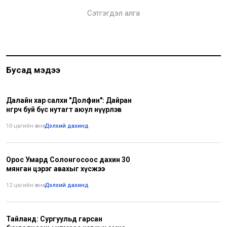
Сэтгэгдэл алга
Бусад мэдээ
Далайн хар салхи "Долфин": Дайран
өнгөрч буй бүс нутагт аюул нүүрлэв
10 цагийн өмнө
•
Дэлхий дахинд
Орос Умард Солонгосоос дахин 30
мянган цэрэг авахыг хүсжээ
12 цагийн өмнө
•
Дэлхий дахинд
Тайланд: Сургуульд гарсан