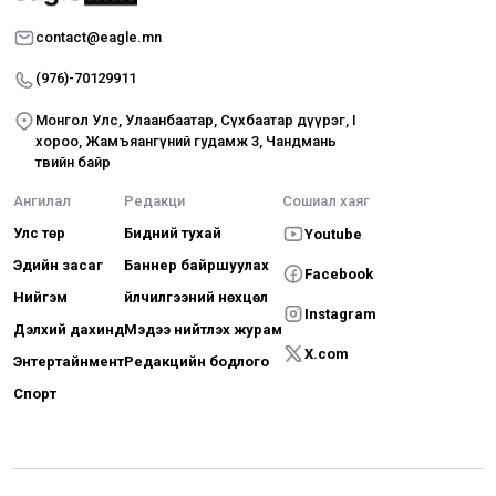
contact@eagle.mn
(976)-70129911
Монгол Улс, Улаанбаатар, Сүхбаатар дүүрэг, I
хороо, Жамъяангүний гудамж 3, Чандмань
төвийн байр
Ангилал
Редакци
Сошиал хаяг
Улс төр
Бидний тухай
Youtube
Эдийн засаг
Баннер байршуулах
Facebook
Нийгэм
Үйлчилгээний нөхцөл
Instagram
Дэлхий дахинд
Мэдээ нийтлэх журам
X.com
Энтертайнмент
Редакцийн бодлого
Спорт