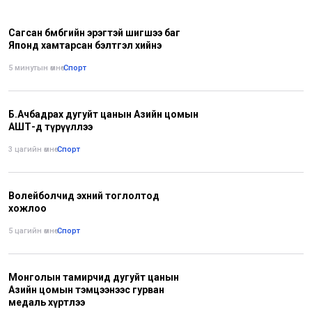
Сагсан бөмбөгийн эрэгтэй шигшээ баг
Японд хамтарсан бэлтгэл хийнэ
5 минутын өмнө
•
Спорт
Б.Ачбадрах дугуйт цанын Азийн цомын
АШТ-д түрүүллээ
3 цагийн өмнө
•
Спорт
Волейболчид эхний тоглолтод
хожлоо
5 цагийн өмнө
•
Спорт
Монголын тамирчид дугуйт цанын
Азийн цомын тэмцээнээс гурван
медаль хүртлээ