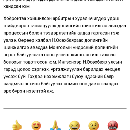
хандсан юм.
Хоёронтаа хойшилсэн арбитрын хурал өчигдөр үдэш
шийдвэрээ танилцуулж допингийн шинжилгээ авахдаа
процессын болон тээвэрлэлтийн алдаа гаргасан гэж
үзлээ. Өөрөөр хэлбэл Н.Өсөхбаяраас допингийн
шинжилгээ авахдаа Монголын үндэсний допингийн
эсрэг байгууллага олон улсын жишгээс илт гажсан
болохыг тодотгосон юм. Ингэснээр Н.Өсөхбаяр улсын
гарьд цолоо сэргээх, үргэлжлүүлэн барилдах нөхцөл
үүсэж буй. Гэхдээ нэхэмжлэгч буюу Үндэсний баяр
наадмын зохион байгуулах комиссоос давж заалдах
эрх бүрэн нээлттэй аж.