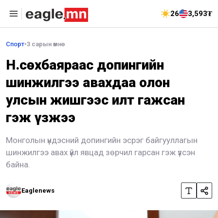
26
3,593₮
Спорт
•
3 сарын өмнө
Н.Өсөхбаяраас допингийн
шинжилгээ авахдаа олон
улсын жишгээс илт гажсан
гэж үзжээ
Монголын үндэсний допингийн эсрэг байгууллагын
шинжилгээ авах үйл явцад зөрчил гарсан гэж үзсэн
байна.
Eaglenews