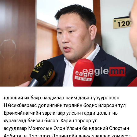
Үндэсний их баяр наадмаар найм даван үзүүрлэсэн
Н.Өсөхбаяраас допингийн төрлийн бодис илэрсэн тул
Ерөнхийлөгчийн зарлигаар улсын гарди цолыг нь
хураагаад байсан билээ. Харин тэрээр уг
асуудлаар Монголын Олон Улсын ба Үндэсний Спортын
Арбитрын Дэргэдэх Допингийн давж заалдах комисст