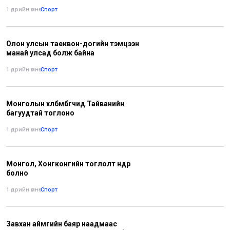
1 өдрийн өмнө
•
Спорт
Олон улсын таеквон-догийн тэмцээн
манай улсад болж байна
1 өдрийн өмнө
•
Спорт
Монголын хөлбөмбөгчид Тайванийн
багуудтай тоглоно
1 өдрийн өмнө
•
Спорт
Монгол, Хонгконгийн тоглолт өнөөдөр
болно
1 өдрийн өмнө
•
Спорт
Завхан аймгийн баяр наадмаас