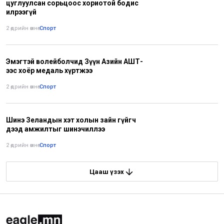
цуглуулсан сорьцоос хориотой бодис
илрээгүй
2 өдрийн өмнө
•
Спорт
Эмэгтэй волейболчид Зүүн Азийн АШТ-
ээс хоёр медаль хүртжээ
2 өдрийн өмнө
•
Спорт
Шинэ Зеландын хэт холын зайн гүйгч
дээд амжилтыг шинэчиллээ
2 өдрийн өмнө
•
Спорт
Цааш үзэх