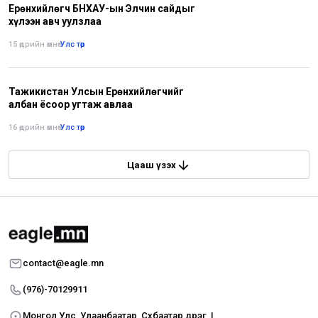
Ерөнхийлөгч БНХАУ-ын Элчин сайдыг
хүлээн авч уулзлаа
15 өдрийн өмнө
•
Улс төр
Тажикистан Улсын Ерөнхийлөгчийг
албан ёсоор угтаж авлаа
16 өдрийн өмнө
•
Улс төр
Цааш үзэх
contact@eagle.mn
(976)-70129911
Монгол Улс, Улаанбаатар, Сүхбаатар дүүрэг, I