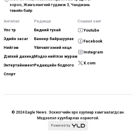
хороо, Жамъяангүний гудамж 3, Чандмань
төвийн байр
Ангилал
Редакци
Сошиал хаяг
Улс төр
Бидний тухай
Youtube
Эдийн засаг
Баннер байршуулах
Facebook
Нийгэм
Үйлчилгээний нөхцөл
Instagram
Дэлхий дахинд
Мэдээ нийтлэх журам
X.com
Энтертайнмент
Редакцийн бодлого
Спорт
© 2024 Eagle News.
Зохиогчийн эрх хуулиар хамгаалагдсан.
Мэдээлэл хуулбарлах хориотой.
Powered by