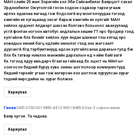
МАН сүүлийн 20 жил Зоригийн үхэл Эби Сайханбилэг Баярцогт сахал
Эрдэнэбилэг Оюутолгой гэсэн хэдхэн сэдвээр тархи угааж
ирлээ.ядахнаа яагаад гэж бодсонгүй юу монголчуудаа.тэгээд
хамгийн их хугацаанд засаг барьж хамгийн их хулгайг МАН
хийлээ.эрдэнэт үйлдвэрт шахсан бэлгэвч бохьноос авахуулаад
усгүй фонтан ногоон автобус андлалын хөшөө ТТ нүүрс бродюр гээд
хулгайлж блх бүхнийг хийлээ.зуух яндан шахмал түлш хятад нүүрс
ковидын эмний багц нүүдлийн эмнэлэг гээд энэ жагсаалт
дуусахгүй.бүгд тэрбумтанууд.идсэн хулгайлсанаа дарахын тулд бж
блх бүх татвар нэмлээ.манжийн дарлалын үед ч ийм байгаагүй
бх.тэгээд ядуу амьдарч бгаагаа гайхаад бх.эцэст нь МАН ыг
сонгосон бидний буруу.хувь заяны шоглолоор коммунистууд
бидний тархийг угаах гэж өнгөрсөн үеээ шоглож зуруулсан зураг
тэдний өөрсдийнх нь зураг болжээ.
Хариулах
Ганаа
2405:5700:301:9885:dd12:9051:8485:b3ae
•
3 сарын өмнө
Баяр хүргэе. Та чаднаа.
Хариулах