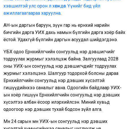
хэвшилтэй улс орон л хөгждөг. Үүнийг бид үйл
ажиллагаагаараа харуулна
.
АН-ын даргын баруун, зүүн гар нь ерөнхий нарийн
бичгийн дарга УИХ дахь намын бүлгийн дарга хоёр байх
ёстой. Удахгүй бүлгийн даргын асуудал шийдэгдэнэ.
ҮБХ одоо Ерөнхийлөгчийн сонгуульд нэр дэвшигчийг
тодруулах журмыг хэлэлцэж байна. Залгуулаад 2028
оны УИХ-ын сонгуульд нэр дэвшигчдийг тодруулах
журмыг хэлэлцэнэ. Шалгуур тодорхой болсны дараа
Ерөнхийлөгчийн сонгуульд нэр дэвших хүсэлтэй
гишүүдийнхээ саналыг авна. Одоогийн байдлаар УИХ-
ын хоёр гишүүн Ерөнхийлөгчийн сонгуульд нэр дэвших
хүсэлтээ албан ёсоор илэрхийлсэн. Миний хувьд
одоогоор нэр дэвших тухай бодсон зүйл алга.
Мөн 24 сарын өмнө УИХ-ын сонгуульд нэр дэвших
хүсэлтэй хүмүүсийнхээ саналыг цуглуулж үе