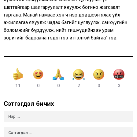
шаттайгаар шалгаруулалт явуулж богино жагсаалт
гаргана. Манай намаас хэн ч нэр дэвшсэн ялах үйл
ажиллагаа явуулж чадах багийг цуглуулж, санхүүгийн
боломжийг бүрдүүлж, нийт гишүүдийнхээ урам
зоригийг бадраана гэдэгтээ итгэлтэй байгаа" гэв.
11
0
0
2
0
3
Сэтгэгдэл бичих