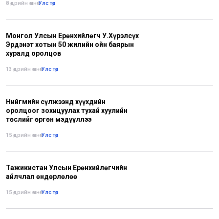
8 өдрийн өмнө
•
Улс төр
Монгол Улсын Ерөнхийлөгч У.Хүрэлсүх
Эрдэнэт хотын 50 жилийн ойн баярын
хуралд оролцов
13 өдрийн өмнө
•
Улс төр
Нийгмийн сүлжээнд хүүхдийн
оролцоог зохицуулах тухай хуулийн
төслийг өргөн мэдүүллээ
15 өдрийн өмнө
•
Улс төр
Тажикистан Улсын Ерөнхийлөгчийн
айлчлал өндөрлөлөө
15 өдрийн өмнө
•
Улс төр