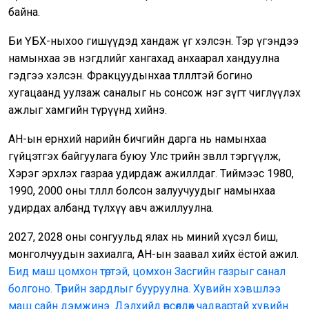
байна.
Би ҮБХ-ныхоо гишүүдэд хандаж үг хэлсэн. Тэр үгэндээ
намынхаа эв нэгдлийг хангахад анхаарал хандуулна
гэдгээ хэлсэн. Фракцуудынхаа төлөөлөлтэй богино
хугацаанд уулзаж саналыг нь сонсож нэг зүгт чиглүүлэх
ажлыг хамгийн түрүүнд хийнэ.
АН-ын ерөнхий нарийн бичгийн дарга нь намынхаа
гүйцэтгэх байгуулага буюу Улс төрийн зөвлөлөө тэргүүлж,
Хэрэг эрхлэх газраа удирдаж ажиллдаг. Тиймээс 1980,
1990, 2000 оны төлөөлөл болсон залуучуудыг намынхаа
удирдах албанд түлхүү авч ажиллуулна.
2027, 2028 оны сонгуульд ялах нь миний хүсэл биш,
монголчуудын захиалга, АН-ын заавал хийх ёстой ажил.
Бид маш цомхон төртэй, цомхон Засгийн газрыг санал
болгоно. Төрийн зардлыг бууруулна. Хувийн хэвшлээ
маш сайн дэмжинэ. Дэлхийд өрсөлдөх чадвартай хувийн