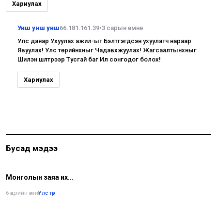
Хариулах
Унш унш унш
66.181.161.39
•
3 сарын өмнө
Улс даяар Ухуулах ажил-ыг Бэлтгэгдсэн ухуулагч нараар
Явуулах! Улс төрийнхныг Чадавхжуулах! Жагсаалтынхныг
Шилэн шүүлтүүрээр Тусгай баг Ил сонгодог болох!
Хариулах
Бусад мэдээ
Монголын заяа их...
6 өдрийн өмнө
•
Улс төр