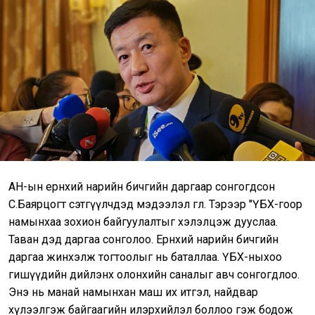
АН-ын ерөнхий нарийн бичгийн даргаар сонгогдсон
С.Баярцогт сэтгүүлчдэд мэдээлэл өглөө. Тэрээр "ҮБХ-гоор
намынхаа зохион байгуулалтыг хэлэлцэж дууслаа.
Таван дэд даргаа сонголоо. Ерөнхий нарийн бичгийн
даргаа жинхэлж тогтоолыг нь баталлаа. ҮБХ-ныхоо
гишүүдийн дийлэнх олонхийн саналыг авч сонгогдлоо.
Энэ нь манай намынхан маш их итгэл, найдвар
хүлээлгэж байгаагийн илэрхийлэл боллоо гэж бодож