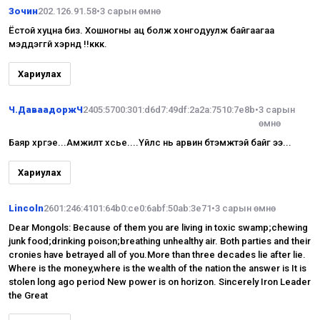
Зочин
202.126.91.58
•
3 сарын өмнө
Ёстой хуцна биз. Хошногны ац болж хонгодуулж байгаагаа
мэддэггүй үхэрнүүд үү!!ккк.
Хариулах
Ч.ДаваадоржЧ
2405:5700:301:d6d7:49df:2a2a:7510:7e8b
•
3 сарын
өмнө
Баяр хүргэе...Амжилт хүсье....Үйлс нь арвин бүтэмжтэй байг ээ...
Хариулах
Lincoln
2601:246:4101:64b0:ce0:6abf:50ab:3e71
•
3 сарын өмнө
Dear Mongols: Because of them you are living in toxic swamp;chewing
junk food;drinking poison;breathing unhealthy air. Both parties and their
cronies have betrayed all of you.More than three decades lie after lie.
Where is the money,where is the wealth of the nation the answer is It is
stolen long ago period New power is on horizon. Sincerely Iron Leader
the Great