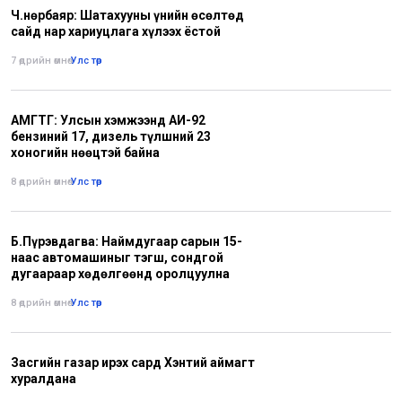
Ч.Өнөрбаяр: Шатахууны үнийн өсөлтөд
сайд нар хариуцлага хүлээх ёстой
7 өдрийн өмнө
•
Улс төр
АМГТГ: Улсын хэмжээнд АИ-92
бензиний 17, дизель түлшний 23
хоногийн нөөцтэй байна
8 өдрийн өмнө
•
Улс төр
Б.Пүрэвдагва: Наймдугаар сарын 15-
наас автомашиныг тэгш, сондгой
дугаараар хөдөлгөөнд оролцуулна
8 өдрийн өмнө
•
Улс төр
Засгийн газар ирэх сард Хэнтий аймагт
хуралдана