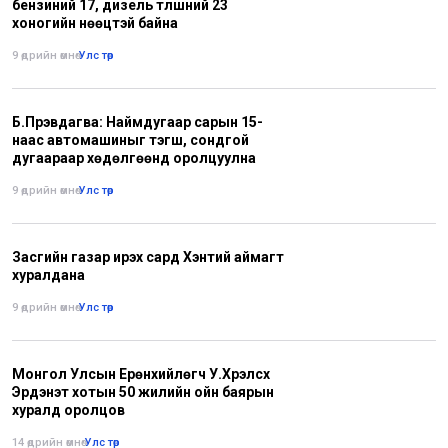
бензиний 17, дизель түлшний 23
хоногийн нөөцтэй байна
9 өдрийн өмнө
•
Улс төр
Б.Пүрэвдагва: Наймдугаар сарын 15-
наас автомашиныг тэгш, сондгой
дугаараар хөдөлгөөнд оролцуулна
9 өдрийн өмнө
•
Улс төр
Засгийн газар ирэх сард Хэнтий аймагт
хуралдана
9 өдрийн өмнө
•
Улс төр
Монгол Улсын Ерөнхийлөгч У.Хүрэлсүх
Эрдэнэт хотын 50 жилийн ойн баярын
хуралд оролцов
14 өдрийн өмнө
•
Улс төр