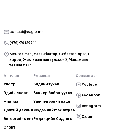
contact@eagle.mn
(976)-70129911
Монгол Улс, Улаанбаатар, Сүхбаатар дүүрэг, I
хороо, Жамъяангүний гудамж 3, Чандмань
төвийн байр
Ангилал
Редакци
Сошиал хаяг
Улс төр
Бидний тухай
Youtube
Эдийн засаг
Баннер байршуулах
Facebook
Нийгэм
Үйлчилгээний нөхцөл
Instagram
Дэлхий дахинд
Мэдээ нийтлэх журам
X.com
Энтертайнмент
Редакцийн бодлого
Спорт