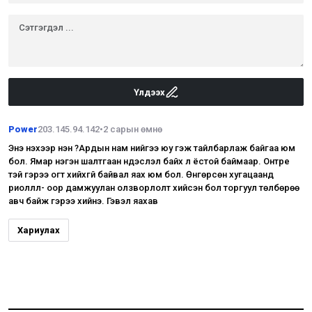
Үлдээх
Power
203.145.94.142
•
2 сарын өмнө
Энэ үнэхээр үнэн үү?Ардын нам үүнийгээ юу гэж тайлбарлаж байгаа юм
бол. Ямар нэгэн шалтгаан үндэслэл байх л ёстой баймаар. Онтрe
тэй гэрээ огт хийхгүй байвал яах юм бол. Өнгөрсөн хугацаанд
риоллл- оор дамжуулан олзворлолт хийсэн бол торгуул төлбөрөө
авч байж гэрээ хийнэ. Гэвэл яахав
Хариулах