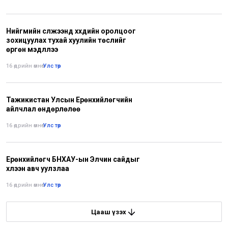
Нийгмийн сүлжээнд хүүхдийн оролцоог
зохицуулах тухай хуулийн төслийг
өргөн мэдүүллээ
16 өдрийн өмнө
•
Улс төр
Тажикистан Улсын Ерөнхийлөгчийн
айлчлал өндөрлөлөө
16 өдрийн өмнө
•
Улс төр
Ерөнхийлөгч БНХАУ-ын Элчин сайдыг
хүлээн авч уулзлаа
16 өдрийн өмнө
•
Улс төр
Цааш үзэх