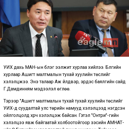
УИХ дахь МАН-ын бүлэг ээлжит хурлаа хийлээ. Бүлгийн
хурлаар Ашигт малтмалын тухай хуулийн төслийг
хэлэлцжээ. Энэ талаар Аж үйлдвэр, эрдэс баялгийн сайд
Г.Дамдинням мэдээлэл өглөө.
Тэрээр "Ашигт малтмалын тухай тухай хуулийн төслийг
УИХ-д суудалтай улс төрийн намууд хэлэлцээд нэгдсэн
ойлголцолд хүрч хэлэлцэж байсан. Гэтэл "Онтри"-гийн
хэлэлцээ явж байгаатай холбоотойгоор зэсийн АМНАТ-