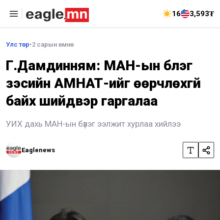
16
3,593₮
Улс төр
•
2 сарын өмнө
Г.Дамдинням: МАН-ын бүлэг
зэсийн АМНАТ-ийг өөрчлөхгүй
байх шийдвэр гаргалаа
УИХ дахь МАН-ын бүлэг ээлжит хурлаа хийлээ
Eaglenews