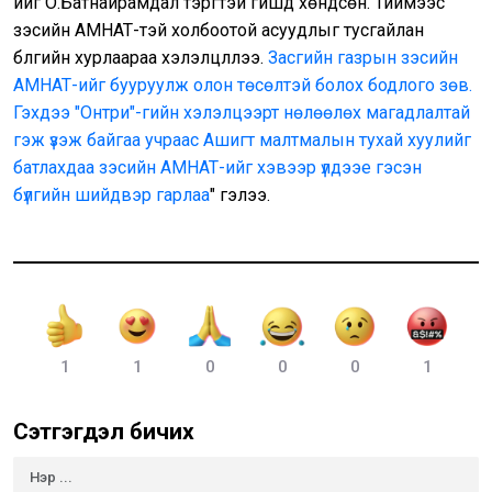
ийг О.Батнайрамдал тэргүүтэй гишүүд хөндсөн. Тиймээс
зэсийн АМНАТ-тэй холбоотой асуудлыг тусгайлан
бүлгийн хурлаараа хэлэлцүүллээ.
Засгийн газрын зэсийн
АМНАТ-ийг бууруулж олон төсөлтэй болох бодлого зөв.
Гэхдээ "Онтри"-гийн хэлэлцээрт нөлөөлөх магадлалтай
гэж үзэж байгаа учраас Ашигт малтмалын тухай хуулийг
батлахдаа зэсийн АМНАТ-ийг хэвээр үлдээе гэсэн
бүлгийн шийдвэр гарлаа
" гэлээ.
1
1
0
0
0
1
Сэтгэгдэл бичих