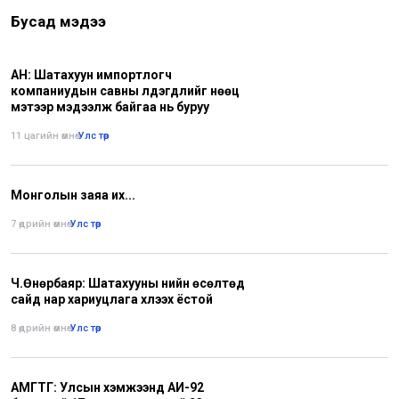
Бусад мэдээ
АН: Шатахуун импортлогч
компаниудын савны үлдэгдлийг нөөц
мэтээр мэдээлж байгаа нь буруу
11 цагийн өмнө
•
Улс төр
Монголын заяа их...
7 өдрийн өмнө
•
Улс төр
Ч.Өнөрбаяр: Шатахууны үнийн өсөлтөд
сайд нар хариуцлага хүлээх ёстой
8 өдрийн өмнө
•
Улс төр
АМГТГ: Улсын хэмжээнд АИ-92