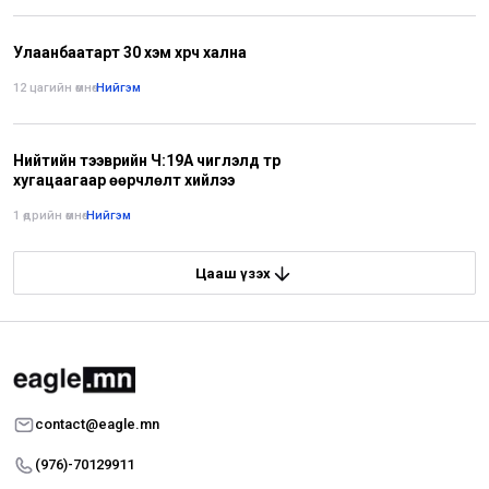
Улаанбаатарт 30 хэм хүрч хална
12 цагийн өмнө
•
Нийгэм
Нийтийн тээврийн Ч:19А чиглэлд түр
хугацаагаар өөрчлөлт хийлээ
1 өдрийн өмнө
•
Нийгэм
Цааш үзэх
contact@eagle.mn
(976)-70129911