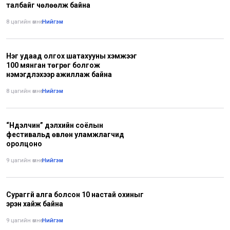
талбайг чөлөөлж байна
8 цагийн өмнө
•
Нийгэм
Нэг удаад олгох шатахууны хэмжээг
100 мянган төгрөг болгож
нэмэгдүүлэхээр ажиллаж байна
8 цагийн өмнө
•
Нийгэм
“Нүүдэлчин” дэлхийн соёлын
фестивальд өвлөн уламжлагчид
оролцоно
9 цагийн өмнө
•
Нийгэм
Сураггүй алга болсон 10 настай охиныг
эрэн хайж байна
9 цагийн өмнө
•
Нийгэм