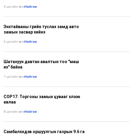
4 цагийн өмнө
•
Нийгэм
Энхтайваны гүүрийн туслах замд авто
замын засвар хийнэ
6 цагийн өмнө
•
Нийгэм
Шатахуун давтан авалтын тоо "маш
их" байна
7 цагийн өмнө
•
Нийгэм
COP17: Торгоны замын цувааг хүлээн
авлаа
8 цагийн өмнө
•
Нийгэм
Самбалхүндэв оршуулгын газрын 9.6 га