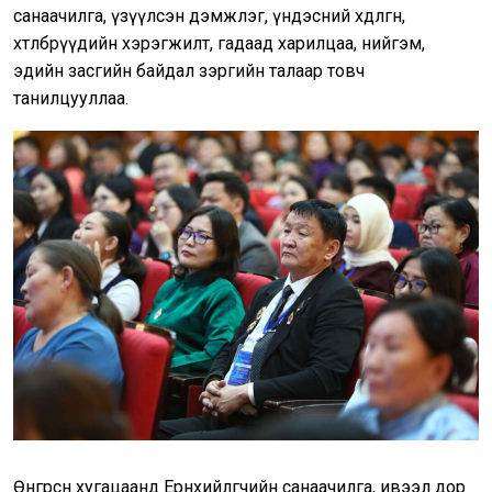
санаачилга, үзүүлсэн дэмжлэг, үндэсний хөдөлгөөн,
хөтөлбөрүүдийн хэрэгжилт, гадаад харилцаа, нийгэм,
эдийн засгийн байдал зэргийн талаар товч
танилцууллаа.
Өнгөрсөн хугацаанд Ерөнхийлөгчийн санаачилга, ивээл дор