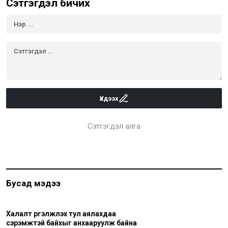
Сэтгэгдэл бичих
Үлдээх
Сэтгэгдэл алга
Бусад мэдээ
Халалт үргэлжлэх тул аялахдаа
сэрэмжтэй байхыг анхааруулж байна