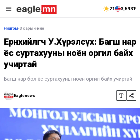
21
3,593₮
Нийгэм
•
3 сарын өмнө
Ерөнхийлөгч У.Хүрэлсүх: Багш нар
ёс суртахууны ноён оргил байх
учиртай
Багш нар бол ёс суртахууны ноён оргил байх учиртай
Eaglenews