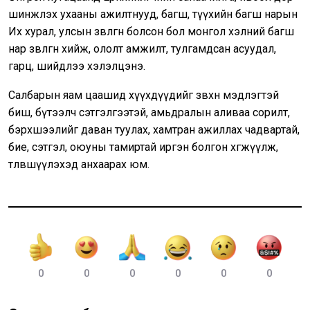
шинжлэх ухааны ажилтнууд, багш, түүхийн багш нарын
Их хурал, улсын зөвлөгөөн болсон бол монгол хэлний багш
нар зөвлөгөөнөө хийж, ололт амжилт, тулгамдсан асуудал,
гарц, шийдлээ хэлэлцэнэ.
Салбарын яам цаашид хүүхдүүдийг зөвхөн мэдлэгтэй
биш, бүтээлч сэтгэлгээтэй, амьдралын аливаа сорилт,
бэрхшээлийг даван туулах, хамтран ажиллах чадвартай,
бие, сэтгэл, оюуны тамиртай иргэн болгон хөгжүүлж,
төлөвшүүлэхэд анхаарах юм.
0
0
0
0
0
0