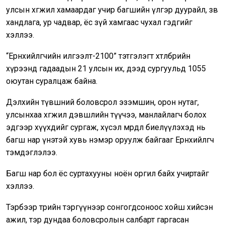
улсын хөгжил хамаардаг учир багшийн үлгэр дуурайл, зөв
хандлага, ур чадвар, ёс зүй хамгаас чухал гэдгийг
хэллээ.
“Ерөнхийлөгчийн илгээлт-2100” тэтгэлэгт хөтөлбөрийн
хүрээнд гадаадын 21 улсын их, дээд сургуульд 1055
оюутан суралцаж байна.
Дэлхийн түвшний боловсрол эзэмшин, орон нутаг,
улсынхаа хөгжил дэвшлийн түүчээ, манлайлагч болох
эдгээр хүүхдийг сургаж, хүсэл мөрөөдлөө биелүүлэхэд нь
багш нар үнэтэй хувь нэмэр оруулж байгааг Ерөнхийлөгч
тэмдэглэлээ.
Багш нар бол ёс суртахууны ноён оргил байх учиртайг
хэллээ.
Тэрбээр төрийн тэргүүнээр сонгогдсоноос хойш хийсэн
ажил, тэр дундаа боловсролын салбарт гаргасан