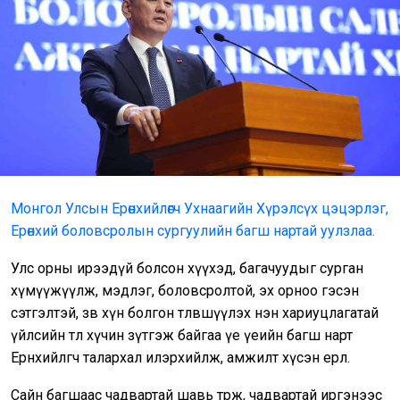
Монгол Улсын Ерөнхийлөгч Ухнаагийн Хүрэлсүх цэцэрлэг,
Ерөнхий боловсролын сургуулийн багш нартай уулзлаа.
Улс орны ирээдүй болсон хүүхэд, багачуудыг сурган
хүмүүжүүлж, мэдлэг, боловсролтой, эх орноо гэсэн
сэтгэлтэй, зөв хүн болгон төлөвшүүлэх нэн хариуцлагатай
үйлсийн төлөө хүчин зүтгэж байгаа үе үеийн багш нарт
Ерөнхийлөгч талархал илэрхийлж, амжилт хүсэн ерөөлөө.
Сайн багшаас чадвартай шавь төрж, чадвартай иргэнээс