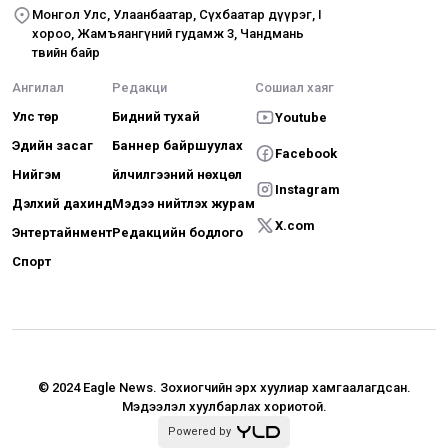
Монгол Улс, Улаанбаатар, Сүхбаатар дүүрэг, I
хороо, Жамъяангүний гудамж 3, Чандмань
төвийн байр
Ангилал
Редакци
Сошиал хаяг
Улс төр
Бидний тухай
Youtube
Эдийн засаг
Баннер байршуулах
Facebook
Нийгэм
Үйлчилгээний нөхцөл
Instagram
Дэлхий дахинд
Мэдээ нийтлэх журам
X.com
Энтертайнмент
Редакцийн бодлого
Спорт
© 2024 Eagle News.
Зохиогчийн эрх хуулиар хамгаалагдсан.
Мэдээлэл хуулбарлах хориотой.
Powered by