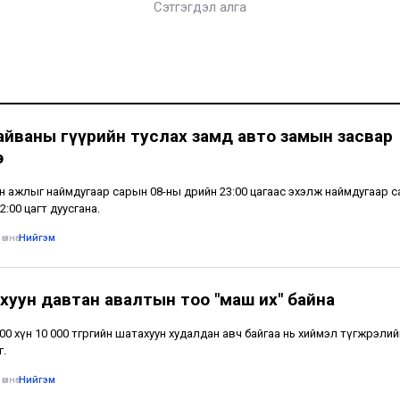
Сэтгэгдэл алга
айваны гүүрийн туслах замд авто замын засвар
э
н ажлыг наймдугаар сарын 08-ны өдрийн 23:00 цагаас эхэлж наймдугаар 
2:00 цагт дуусгана.
өмнө
•
Нийгэм
хуун давтан авалтын тоо "маш их" байна
500 хүн 10 000 төгрөгийн шатахуун худалдан авч байгаа нь хиймэл түгжрэлий
г.
өмнө
•
Нийгэм