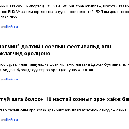
лийн шатахууны импортод ГХЯ, ЗТЯ, БХЯ хамтран ажиллаж, шуурхай тээвэ
лон БНХАУ-аас импортлох шатахууны тээвэрлэлтийг БХЯ-ны дэмжлэгээ
глэл өгчээ.
өмнө
•
Нийгэм
дэлчин” дэлхийн соёлын фестивальд өвлөн
жлагчид оролцоно
лоо сурталчлан таниулах нэгдсэн үйл ажиллагаанд Дархан-Уул аймаг өвлө
гчид баг бүрэлдэхүүнээрээ оролцдог уламжлалтай.
өмнө
•
Нийгэм
ггүй алга болсон 10 настай охиныг эрэн хайж ба
аар сарын 2-ны өдрөөс эхлэн эрэн хайх ажиллагааг зохион байгуулж байна.
өмнө
•
Нийгэм