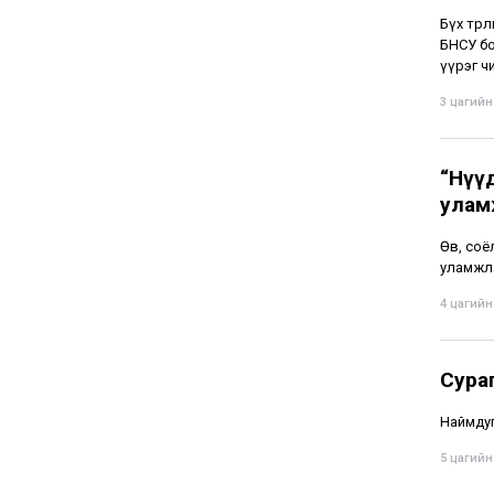
Бүх төр
БНСУ бо
үүрэг чи
3 цагийн 
“Нүү
улам
Өв, соё
уламжла
4 цагийн 
Сура
Наймдуг
5 цагийн 