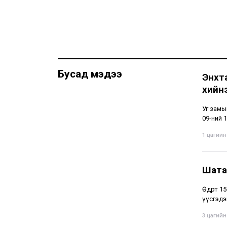
Бусад мэдээ
Энхт
хийн
Уг замы
09-ний 1
1 цагийн 
Шата
Өдөрт 1
үүсгэдэ
3 цагийн 