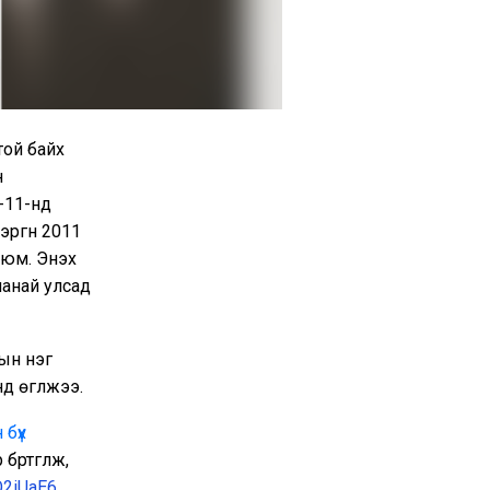
той байх
н
-11-нд
ргүүн 2011
м. Энэхүү
анай улсад
ын нэг
д өгүүлжээ.
бүх
үртгүүлж,
Q2iUaE6