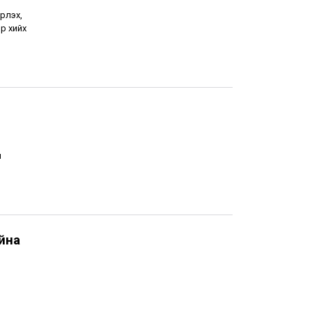
рлэх,
р хийх
н
йна