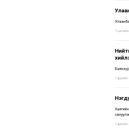
Улаа
Улаанбаа
7 цагийн 
Нийти
хийл
Баянзүр
1 өдрийн ө
Нэгд
Хаягийн 
сануулж
1 өдрийн ө