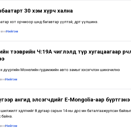
нбаатарт 30 хэм хүрч хална
тар хот орчмоор шөнөдөө багавтар үүлтэй, өдөртөө үүлшинэ.
өмнө
•
Нийгэм
йн тээврийн Ч:19А чиглэлд түр хугацаагаар өөрчл
ээ
х дүүргийн Монелийн гудамжийн авто замыг хэсэгчлэн шинэчилнэ
мнө
•
Нийгэм
үгээр ангид элсэгчдийг E-Mongolia-аар бүртгэнэ
шилжилт хөдөлгөөнийг 8 дугаар сарын 14-ны өдрөөс өмнө баталгаажуулсан байхы
 байна.
мнө
•
Нийгэм