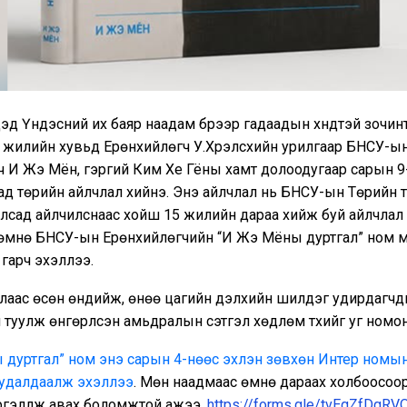
үүдэд Үндэсний их баяр наадам бүрээр гадаадын хүндтэй зочин
 жилийн хувьд Ерөнхийлөгч У.Хүрэлсүхийн урилгаар БНСУ-ы
ч И Жэ Мён, гэргий Ким Хе Гёны хамт долоодугаар сарын 9
д төрийн айлчлал хийнэ. Энэ айлчлал нь БНСУ-ын Төрийн тэ
лсад айлчилснаас хойш 15 жилийн дараа хийж буй айлчлал ю
өмнө БНСУ-ын Ерөнхийлөгчийн “И Жэ Мёны дуртгал” ном м
гарч эхэллээ.
алаас өсөн өндийж, өнөө цагийн дэлхийн шилдэг удирдагчд
й туулж өнгөрүүлсэн амьдралын сэтгэл хөдлөм түүхийг уг номон
дуртгал” ном энэ сарын 4-нөөс эхлэн зөвхөн Интер номын 
худалдаалж эхэллээ
. Мөн наадмаас өмнө дараах холбоосоор б
үргэлүүлж авах боломжтой ажээ.
https://forms.gle/tvEqZfDgRV