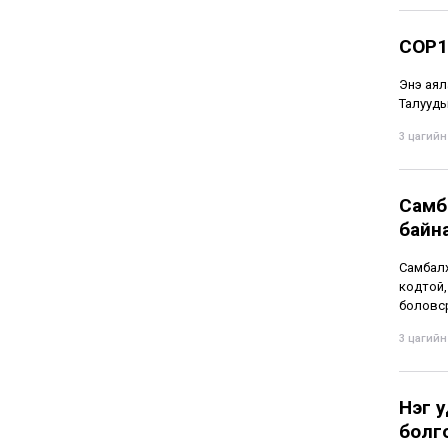
COP1
Энэ аял
Талууды
3 цагийн 
Самба
байн
Самбалх
кодтой,
боловср
3 цагийн 
Нэг у
болг