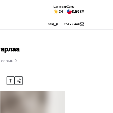
Цаг агаар
Ханш
24
3,593₮
Үзэх
Товхимол
гарлаа
 сарын 9-