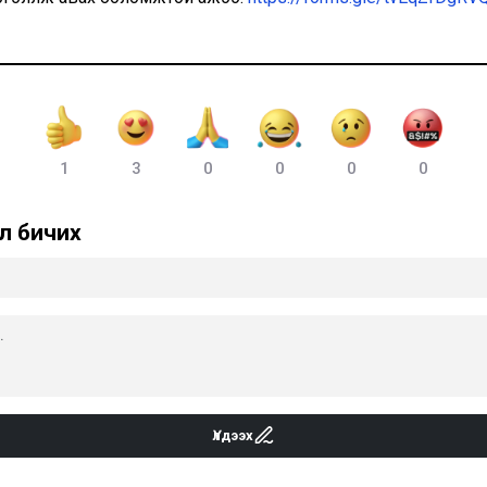
1
3
0
0
0
0
л бичих
Үлдээх