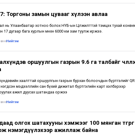
7: Торгоны замын цувааг хүлээн авлаа
ал нь Улаанбаатар хотноо болох НҮБ-ын Цөлжилттэй тэмцэх тухай конв
н 17 дугаар бага хурлын өмнөхөн 6000 км зам туулж иржээ.
өмнө
•
Нийгэм
лхүндэв оршуулгын газрын 9.6 га талбайг чөлөөл
а
үндэвийн хаалттай оршуулгын газрын бурхан болоочдын бүртгэлийг QR
 нэгдсэн мэдээллийн сан бүхий дижитал бүртгэлийн карт хэлбэрээр
уулах ажил дуусах шатандаа оржээ
өмнө
•
Нийгэм
даад олгох шатахууны хэмжээг 100 мянган төгрөг
ож нэмэгдүүлэхээр ажиллаж байна