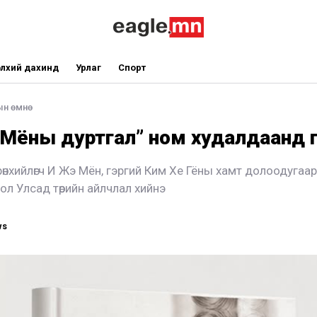
лхий дахинд
Урлаг
Спорт
ын өмнө
 Мёны дуртгал” ном худалдаанд 
өнхийлөгч И Жэ Мён, гэргий Ким Хе Гёны хамт долоодугаар
ол Улсад төрийн айлчлал хийнэ
ws