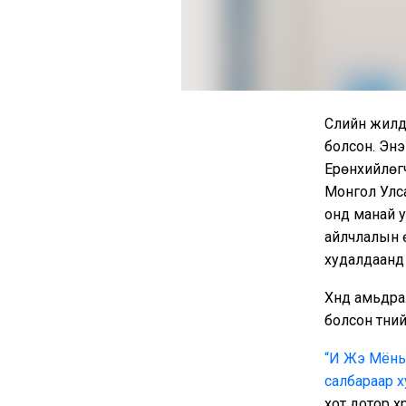
Сүүлийн жил
болсон. Энэ
Ерөнхийлөг
Монгол Улса
онд манай у
айлчлалын 
худалдаанд 
Хүнд амьдр
болсон түүни
“И Жэ Мёны 
салбараар 
хот дотор х