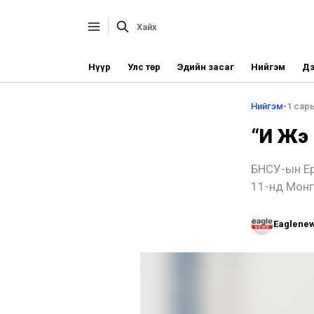
Нүүр
Улс төр
Эдийн засаг
Нийгэм
Дэ
Нийгэм
•
1 сар
“И Жэ
БНСУ-ын Ер
11-нд Монг
Eaglene