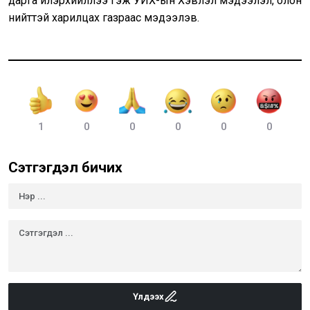
дарга илэрхийллээ гэж УИХ-ын Хэвлэл мэдээлэл, олон
нийттэй харилцах газраас мэдээлэв.
1
0
0
0
0
0
Сэтгэгдэл бичих
Үлдээх