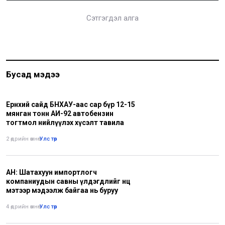
Сэтгэгдэл алга
Бусад мэдээ
Ерөнхий сайд БНХАУ-аас сар бүр 12-15
мянган тонн АИ-92 автобензин
тогтмол нийлүүлэх хүсэлт тавила
2 өдрийн өмнө
•
Улс төр
АН: Шатахуун импортлогч
компаниудын савны үлдэгдлийг нөөц
мэтээр мэдээлж байгаа нь буруу
4 өдрийн өмнө
•
Улс төр