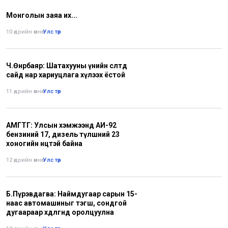
Монголын заяа их...
10 өдрийн өмнө
•
Улс төр
Ч.Өнөрбаяр: Шатахууны үнийн өсөлтөд
сайд нар хариуцлага хүлээх ёстой
11 өдрийн өмнө
•
Улс төр
АМГТГ: Улсын хэмжээнд АИ-92
бензиний 17, дизель түлшний 23
хоногийн нөөцтэй байна
12 өдрийн өмнө
•
Улс төр
Б.Пүрэвдагва: Наймдугаар сарын 15-
наас автомашиныг тэгш, сондгой
дугаараар хөдөлгөөнд оролцуулна