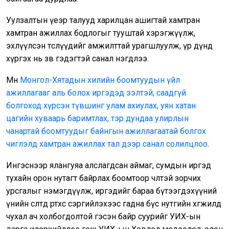
Уулзалтын үеэр талууд харилцан ашигтай хамтран
хамтран ажиллах бодлогыг тууштай хэрэгжүүлж,
эхлүүлсэн төслүүдийг амжилттай урагшлуулж, үр дүнд
хүргэх нь зөв гэдэгтэй санал нэгдлээ.
Мөн
Монгол-Хятадын хилийн боомтуудын үйл
ажиллагааг аль болох иргэдэд ээлтэй, саадгүй
болгоход хүрсэн түвшинг улам ахиулах, уян хатан
цагийн хуваарь баримтлах, тэр дундаа улирлын
чанартай боомтуудыг байнгын ажиллагаатай болгох
чиглэлд хамтран ажиллах тал дээр санал солилцлоо
.
Ингэснээр ялангуяа алслагдсан аймаг, сумдын иргэд
тухайн орон нутагт байрлах боомтоор чөлөөтэй зорчих
урсгалыг нэмэгдүүлж, иргэдийг бараа бүтээгдэхүүний
үнийн өсөлтөд өртөхөөс сэргийлэхээс гадна бүс нутгийн хөгжилд
чухал ач холбогдолтой гэсэн байр суурийг УИХ-ын