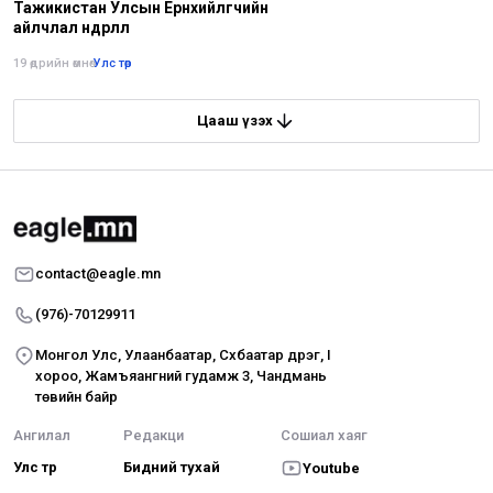
Тажикистан Улсын Ерөнхийлөгчийн
айлчлал өндөрлөлөө
19 өдрийн өмнө
•
Улс төр
Цааш үзэх
contact@eagle.mn
(976)-70129911
Монгол Улс, Улаанбаатар, Сүхбаатар дүүрэг, I
хороо, Жамъяангүний гудамж 3, Чандмань
төвийн байр
Ангилал
Редакци
Сошиал хаяг
Улс төр
Бидний тухай
Youtube