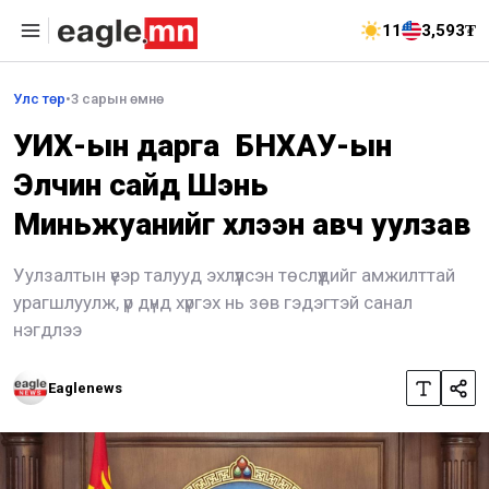
11
3,593₮
Улс төр
•
3 сарын өмнө
УИХ-ын дарга БНХАУ-ын
Элчин сайд Шэнь
Миньжуанийг хүлээн авч уулзав
Уулзалтын үеэр талууд эхлүүлсэн төслүүдийг амжилттай
урагшлуулж, үр дүнд хүргэх нь зөв гэдэгтэй санал
нэгдлээ
Eaglenews