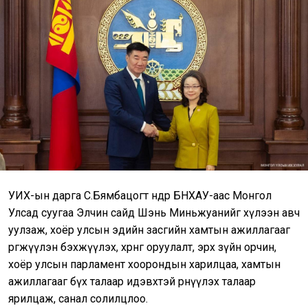
УИХ-ын дарга С.Бямбацогт өнөөдөр БНХАУ-аас Монгол
Улсад суугаа Элчин сайд Шэнь Миньжуанийг хүлээн авч
уулзаж, хоёр улсын эдийн засгийн хамтын ажиллагааг
өргөжүүлэн бэхжүүлэх, хөрөнгө оруулалт, эрх зүйн орчин,
хоёр улсын парламент хоорондын харилцаа, хамтын
ажиллагааг бүх талаар идэвхтэй өрнүүлэх талаар
ярилцаж, санал солилцлоо.