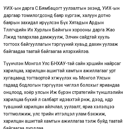
УИХ-ын дарга С.Бямбацогт уулзалтын эхэнд, УИХ-ын
даргаар томилогдсонд баяр хүргэж, халуун дотно
баярын захидал ирүүлсэн Бүх Хятадын Ардын
Төлөөлөгчдийн Их Хурлын Байнгын хорооны дарга Жао
Лөжид талархлаа дамжуулж, Элчин сайдтай хууль
тогтоох байгууллагын тэргүүний хувьд дахин уулзаж
байгаадаа таатай байгаагаа илэрхийлэв.
Түүнчлэн Монгол Улс БНХАУ-тай сайн хөршийн найрсаг
харилцаа, харилцан ашигтай хамтын ажиллагааг урт
хугацаанд тогтвортой хөгжүүлэх нь Монгол Улсын
гадаад бодлогын тэргүүлэх чиглэл болохыг яриандаа
онцлоод, хоёр улсын Иж бүрэн стратегийн түншлэлийн
харилцаа бүхий л салбарт идэвхтэй өрнөж, дээд, өндөр
түвшний харилцан айлчлал, уулзалт, яриа хэлэлцээ
тогтмолжиж, улс төрийн итгэлцэл улам бэхжиж,
харилцан ашигтай хамтын ажиллагаа тэлж буйд таатай
байгаагаа дурдлаа.