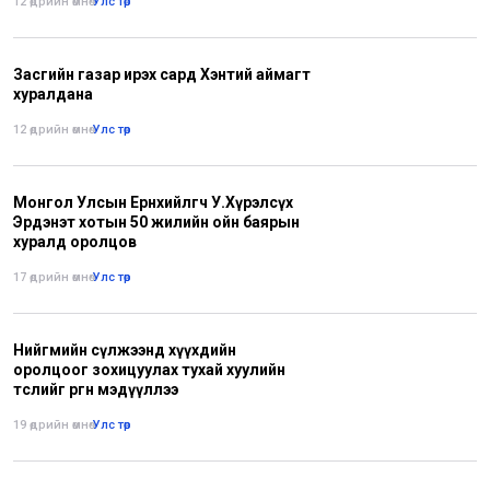
12 өдрийн өмнө
•
Улс төр
Засгийн газар ирэх сард Хэнтий аймагт
хуралдана
12 өдрийн өмнө
•
Улс төр
Монгол Улсын Ерөнхийлөгч У.Хүрэлсүх
Эрдэнэт хотын 50 жилийн ойн баярын
хуралд оролцов
17 өдрийн өмнө
•
Улс төр
Нийгмийн сүлжээнд хүүхдийн
оролцоог зохицуулах тухай хуулийн
төслийг өргөн мэдүүллээ
19 өдрийн өмнө
•
Улс төр