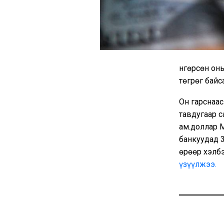
Өнгөрсөн о
төгрөг байс
Он гарснаа
тавдугаар с
ам.доллар 
банкуудад 3
Өөрөөр хэлб
үзүүлжээ.