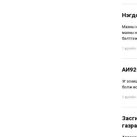
Нэгдс
Махны үн
махны н
бэлтгэж
1 өдрийн ө
АИ92-
Уг зохи
болж өс
1 өдрийн ө
Засг
газра