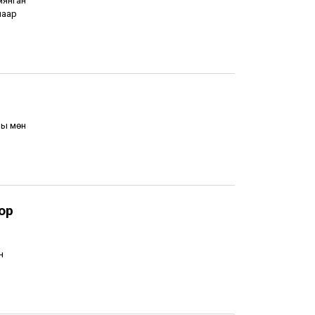
мянган
лаар
ны мөн
ор
н