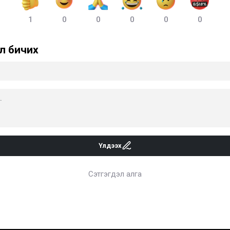
1
0
0
0
0
0
л бичих
Үлдээх
Сэтгэгдэл алга