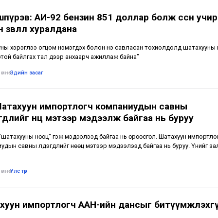
пүрэв: АИ-92 бензин 851 доллар болж өссөн учир
 зөвлөл хуралдана
ны хэрэглээ огцом нэмэгдэх болон үнэ савласан тохиолдолд шатахууны 
той байлгах тал дээр анхаарч ажиллаж байна”
өмнө
•
Эдийн засаг
Шатахуун импортлогч компаниудын савны
длийг нөөц мэтээр мэдээлж байгаа нь буруу
"шатахууны нөөц" гэж мэдээлээд байгаа нь өрөөсгөл. Шатахуун импортло
удын савны үлдэгдлийг нөөц мэтээр мэдээлээд байгаа нь буруу. Үүнийг за
өмнө
•
Улс төр
хуун импортлогч ААН-ийн дансыг битүүмжлэхг