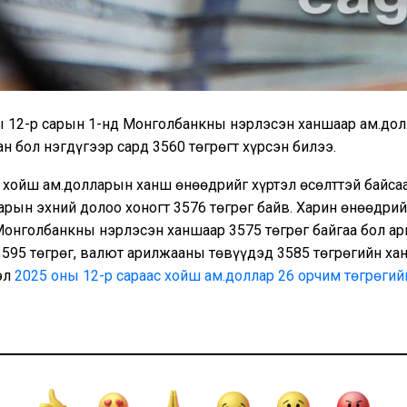
ны 12-р сарын 1-нд Монголбанкны нэрлэсэн ханшаар ам.дол
ан бол нэгдүгээр сард 3560 төгрөгт хүрсэн билээ.
с хойш ам.долларын ханш өнөөдрийг хүртэл өсөлттэй байса
арын эхний долоо хоногт 3576 төгрөг байв. Харин өнөөдри
Монголбанкны нэрлэсэн ханшаар 3575 төгрөг байгаа бол а
595 төгрөг, валют арилжааны төвүүдэд 3585 төгрөгийн хан
эл
2025 оны 12-р сараас хойш ам.доллар 26 орчим төгрөгий