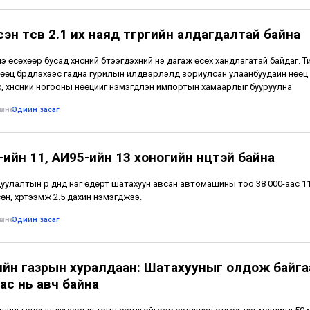
эн төсөв 2.1 их наяд төгрөгийн алдагдалтай байна
э өсөхөөр бусад хүнсний бүтээгдэхүүний үнэ дагаж өсөх хандлагатай байдаг. 
өөц бүрдүүлэхээс гадна гурилын үйлдвэрлэлд зориулсан улаанбуудайн нөөц
, хүнсний ногооны нөөцийг нэмэгдүүлэн импортын хамаарлыг бууруулна
мнө
•
Эдийн засаг
ийн 11, АИ95-ийн 13 хоногийн нөөцтэй байна
цуулалтын үр дүнд нэг өдөрт шатахуун авсан автомашины тоо 38 000-аас 1
өн, хүртээмж 2.5 дахин нэмэгджээ.
мнө
•
Эдийн засаг
ийн газрын хуралдаан: Шатахууныг олдож байга
ас нь авч байна