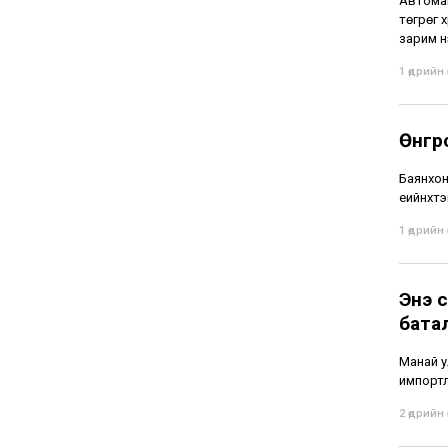
Автомаш
төгрөг 
зарим н
1 өдрийн ө
Өнгөр
Баянхон
үеийнхт
1 өдрийн ө
Энэ 
бата
Манай у
импортл
2 өдрийн ө