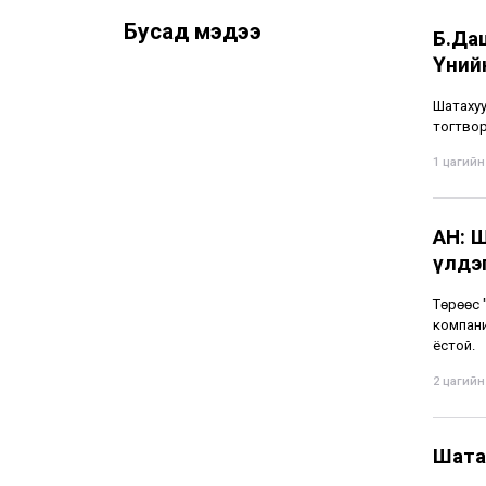
Бусад мэдээ
Б.Даш
Үнийн
Шатахуу
тогтвор
1 цагийн 
АН: 
үлдэг
Төрөөс 
компани
ёстой.
2 цагийн 
Шата