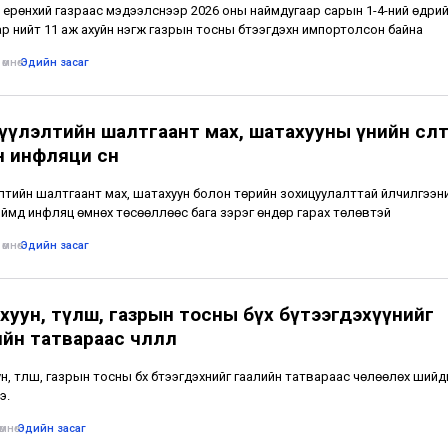
 ерөнхий газраас мэдээлснээр 2026 оны наймдугаар сарын 1-4-ний өдри
р нийт 11 аж ахуйн нэгж газрын тосны бүтээгдэхүүн импортолсон байна
өмнө
•
Эдийн засаг
үлэлтийн шалтгаант мах, шатахууны үнийн өсөлтө
 инфляци өснө
элтийн шалтгаант мах, шатахуун болон төрийн зохицуулалттай үйлчилгээни
Иймд инфляц өмнөх төсөөллөөс бага зэрэг өндөр гарах төлөвтэй
өмнө
•
Эдийн засаг
хуун, түлш, газрын тосны бүх бүтээгдэхүүнийг
йн татвараас чөлөөллөө
н, түлш, газрын тосны бүх бүтээгдэхүүнийг гаалийн татвараас чөлөөлөх ший
э.
мнө
•
Эдийн засаг