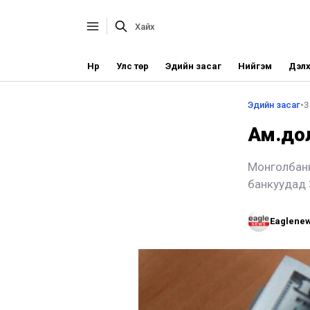
Нүүр
Улс төр
Эдийн засаг
Нийгэм
Дэлх
Эдийн засаг
•
3
Ам.дол
Монголбанк
банкуудад 3
Eaglene