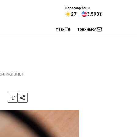
Цаг агаар
Ханш
27
3,593₮
Үзэх
Товхимол
арилжааны