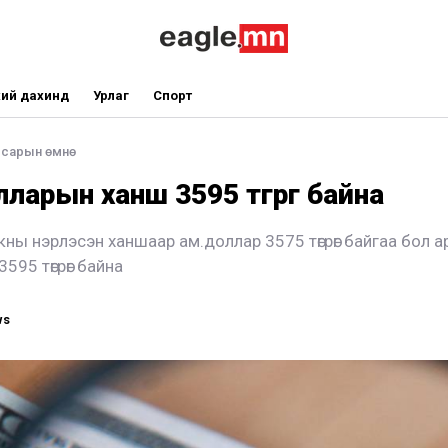
ий дахинд
Урлаг
Спорт
 сарын өмнө
ларын ханш 3595 төгрөг байна
ны нэрлэсэн ханшаар ам.доллар 3575 төгрөг байгаа бол 
595 төгрөг байна
ws