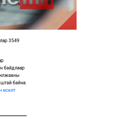
лар 3549
ар
йн байдлаар
рилжааны
штай байна.
н өсөлт