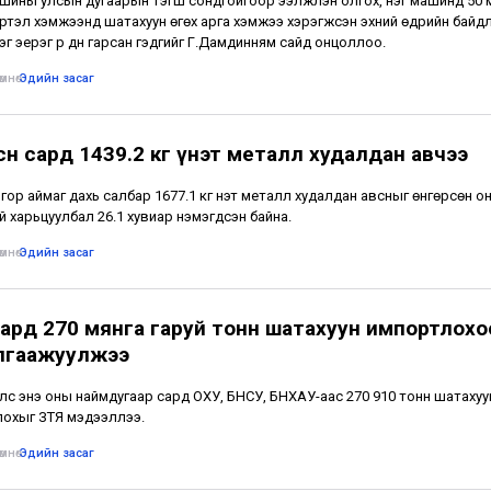
ины улсын дугаарын тэгш сондгойгоор ээлжлэн олгох, нэг машинд 50 
хүртэл хэмжээнд шатахуун өгөх арга хэмжээ хэрэгжсэн эхний өдрийн байд
эг эерэг үр дүн гарсан гэдгийг Г.Дамдинням сайд онцоллоо.
мнө
•
Эдийн засаг
сөн сард 1439.2 кг үнэт металл худалдан авчээ
гор аймаг дахь салбар 1677.1 кг үнэт металл худалдан авсныг өнгөрсөн о
эй харьцуулбал 26.1 хувиар нэмэгдсэн байна.
мнө
•
Эдийн засаг
сард 270 мянга гаруй тонн шатахуун импортлохо
лгаажуулжээ
лс энэ оны наймдугаар сард ОХУ, БНСУ, БНХАУ-аас 270 910 тонн шатахуу
охыг ЗТЯ мэдээллээ.
мнө
•
Эдийн засаг