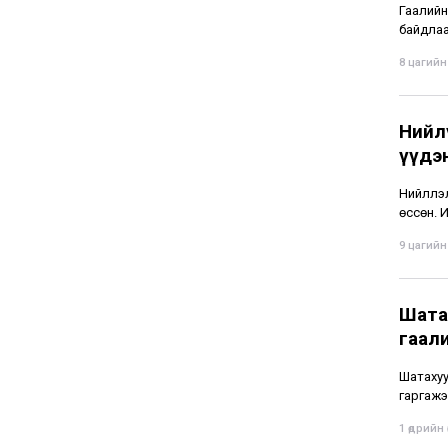
Гаалийн
байдлаа
8 цагийн 
Нийлү
үүдэн
Нийлүүл
өссөн. 
9 цагийн 
Шата
гаали
Шатахуу
гаргажэ
1 өдрийн ө