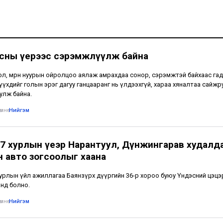
усны үерээс сэрэмжлүүлж байна
ол, мөрөн нуурын ойролцоо аялаж амрахдаа сонор, сэрэмжтэй байхаас гад
үүхдийг голын эрэг дагуу ганцааранг нь үлдээхгүй, хараа хяналтаа сайжр
улж байна.
мнө
•
Нийгэм
7 хурлын үеэр Нарантуул, Дүнжингарав худалд
н авто зогсоолыг хаана
урлын үйл ажиллагаа Баянзүрх дүүргийн 36-р хороо буюу Үндэсний цэцэ
нд болно.
мнө
•
Нийгэм