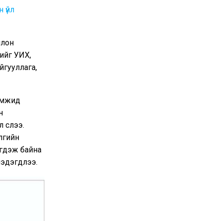
 үйл
йлон
ийг УИХ,
йгууллага,
амжид
н
үүслээ.
лгийн
эгдэж байна
мэдэгдлээ.