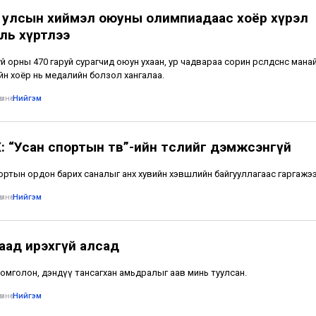
 улсын хиймэл оюуны олимпиадаас хоёр хүрэл
ль хүртлээ
й орны 470 гаруй сурагчид оюун ухаан, ур чадвараа сорин өрсөлдсөнөөс манай
йн хоёр нь медалийн болзол хангалаа.
мнө
•
Нийгэм
: “Усан спортын төв”-ийн төслийг дэмжсэнгүй
ортын ордон барих саналыг анх хувийн хэвшлийн байгууллагаас гаргажээ
мнө
•
Нийгэм
аад ирэхгүй алсад
омголон, дэндүү тансагхан амьдралыг аав минь туулсан.
мнө
•
Нийгэм