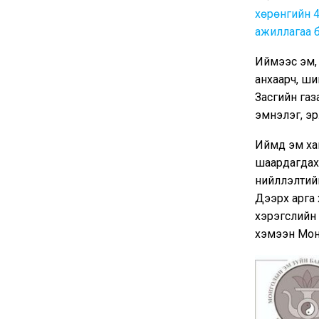
хөрөнгийн 4
ажиллагаа б
Иймээс эм,
анхаарч, ш
Засгийн газ
эмнэлэг, эрү
Иймд эм ха
шаардагдах
нийлүүлэлтий
Дээрх арга 
хэрэгслийн 
хэмээн Мон