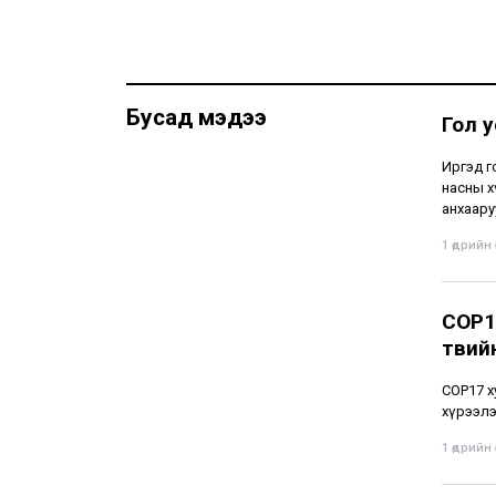
Бусад мэдээ
Гол 
Иргэд г
насны х
анхаару
1 өдрийн ө
COP1
төвий
СОР17 х
хүрээлэ
1 өдрийн ө