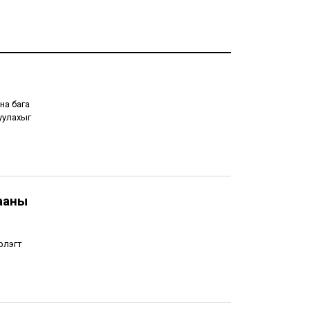
на бага
уулахыг
ааны
рлэгт