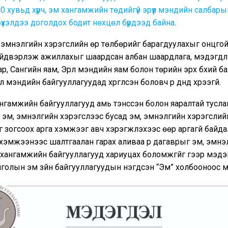
0 хувьд хүрч, эм хангамжийн төдийгүй эрүүл мэндийн салбарын
үхэлдээ доголдох бодит нөхцөл бүрдээд байна
.
 эмнэлгийн хэрэгслийн өр төлбөрийг барагдуулахыг онцго
ийдвэрлэж ажиллахыг шаардсан албан шаардлага, мэдэгдл
ар, Сангийн яам, Эрүүл мэндийн яам болон төрийн эрх бүхий ба
үл мэндийн байгууллагуудад хүргүүлсэн боловч үр дүнд хүрээгүй.
нгамжийн байгууллагууд амь тэнссэн болон яаралтай тусл
 эм, эмнэлгийн хэрэгслээс бусад эм, эмнэлгийн хэрэгслий
г зогсоох арга хэмжээг авч хэрэгжүүлэхээс өөр аргагүй байдал 
хэмжээнээс шалтгаалан гарах аливаа үр дагаврыг эм, эмнэ
хангамжийн байгууллагууд хариуцах боломжгүйг үүгээр мэд
голын эм зүйн байгууллагуудын нэгдсэн “Эм” холбооноос 