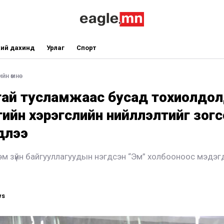
ий дахинд
Урлаг
Спорт
йн өмнө
тай тусламжаас бусад тохиолдол
ийн хэрэгслийн нийлүүлэлтийг зог
длээ
м зүйн байгууллагуудын нэгдсэн “Эм” холбооноос мэдэг
ws