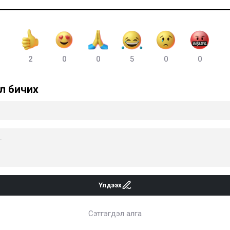
2
0
0
5
0
0
л бичих
Үлдээх
Сэтгэгдэл алга