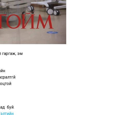
 гаргаж, эм
ийн
сралтгүй
ноцтой
ад буй.
гэлтийн