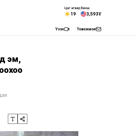
Цаг агаар
Ханш
19
3,593₮
Үзэх
Товхимол
д эм,
соохоо
дэл