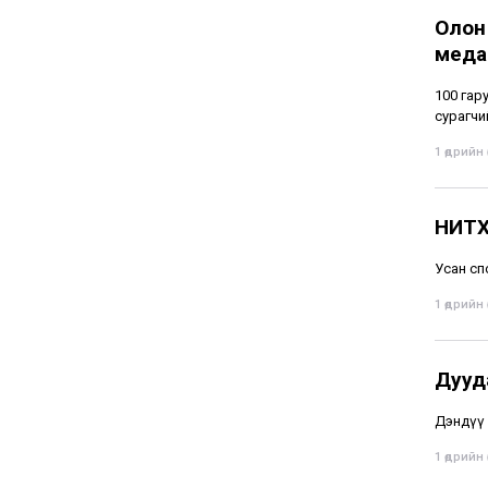
Олон
меда
100 гару
сурагчи
1 өдрийн ө
НИТХ
Усан сп
1 өдрийн ө
Дууд
Дэндүү 
1 өдрийн ө