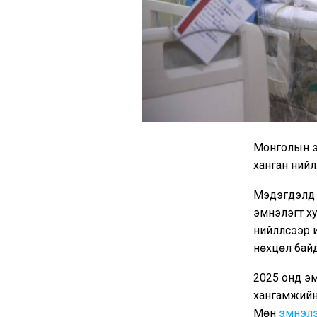
Монголын э
ханган нийлү
Мэдэгдэлд д
эмнэлэгт ху
нийлүүлсээр
нөхцөл бай
2025 онд э
хангамжийн 
Мөн
эмнэлэ