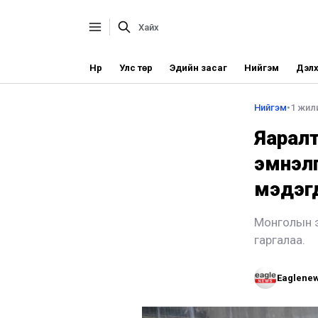
Нүүр
Улс төр
Эдийн засаг
Нийгэм
Дэлх
Нийгэм
•
1 жили
Яарал
эмнэлг
мэдэг
Монголын э
гаргалаа.
Eaglene