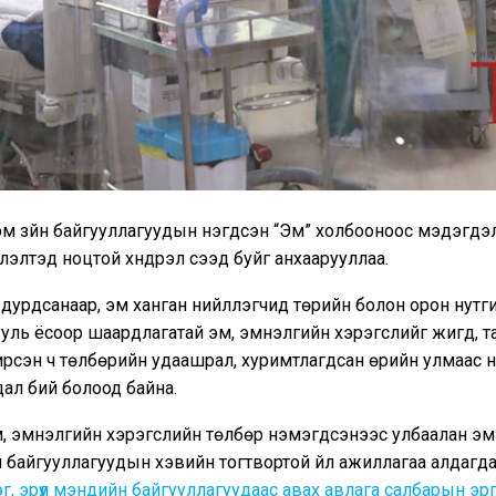
м зүйн байгууллагуудын нэгдсэн “Эм” холбооноос мэдэгдэл
үлэлтэд ноцтой хүндрэл үүсээд буйг анхаарууллаа.
урдсанаар, эм ханган нийлүүлэгчид төрийн болон орон нутг
уль ёсоор шаардлагатай эм, эмнэлгийн хэрэгслийг жигд, та
 ирсэн ч төлбөрийн удаашрал, хуримтлагдсан өрийн улмаас 
дал бий болоод байна.
м, эмнэлгийн хэрэгслийн төлбөр нэмэгдсэнээс улбаалан эм
байгууллагуудын хэвийн тогтвортой үйл ажиллагаа алдагда
г, эрүүл мэндийн байгууллагуудаас авах авлага салбарын эр