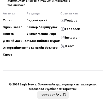
хороо, Жамъяангүний гудамж 3, Чандмань
төвийн байр
Ангилал
Редакци
Сошиал хаяг
Улс төр
Бидний тухай
Youtube
Эдийн засаг
Баннер байршуулах
Facebook
Нийгэм
Үйлчилгээний нөхцөл
Instagram
Дэлхий дахинд
Мэдээ нийтлэх журам
X.com
Энтертайнмент
Редакцийн бодлого
Спорт
© 2024 Eagle News.
Зохиогчийн эрх хуулиар хамгаалагдсан.
Мэдээлэл хуулбарлах хориотой.
Powered by