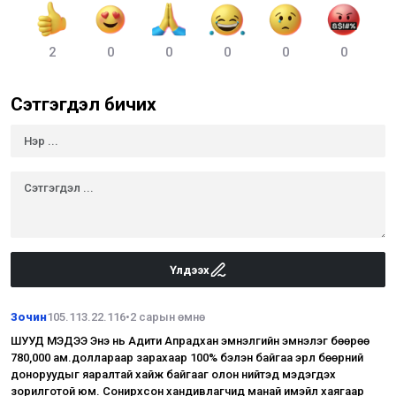
2
0
0
0
0
0
Сэтгэгдэл бичих
Үлдээх
Зочин
105.113.22.116
•
2 сарын өмнө
ШУУД МЭДЭЭ Энэ нь Адити Апрадхан эмнэлгийн эмнэлэг бөөрөө
780,000 ам.доллараар зарахаар 100% бэлэн байгаа эрүүл бөөрний
доноруудыг яаралтай хайж байгааг олон нийтэд мэдэгдэх
зорилготой юм. Сонирхсон хандивлагчид манай имэйл хаягаар