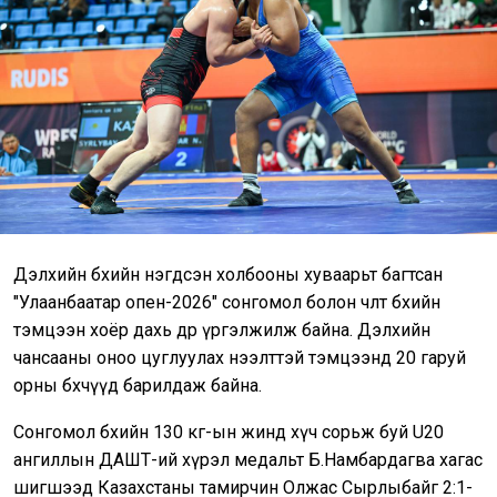
Дэлхийн бөхийн нэгдсэн холбооны хуваарьт багтсан
"Улаанбаатар опен-2026" сонгомол болон чөлөөт бөхийн
тэмцээн хоёр дахь өдрөө үргэлжилж байна. Дэлхийн
чансааны оноо цуглуулах нээлттэй тэмцээнд 20 гаруй
орны бөхчүүд барилдаж байна.
Сонгомол бөхийн 130 кг-ын жинд хүч сорьж буй U20
ангиллын ДАШТ-ий хүрэл медальт Б.Намбардагва хагас
шигшээд Казахстаны тамирчин Олжас Сырлыбайг 2:1-