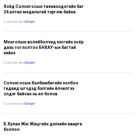
Хойд Солонгосын таеквондогийн баг
24 алтан медальтай тэргүүлж байна
3 цагийн өмнө
•
Спорт
Монголын волейболчид хэсгийн хоёр
дахь тоглолтоо БНХАУ-ын багтай
хийнэ
5 цагийн өмнө
•
Спорт
Солонгосын Хөлбөмбөгийн холбоо
гадаад шүүгчдэд бэлгийн үйлчилгээ
үзүүлдэг байсан нь ил болов
5 цагийн өмнө
•
Спорт
Б.Хулан Жюү Жицүгийн дэлхийн аварга
боллоо