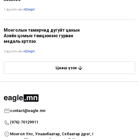
1 өдрийн өмнө
•
Спорт
Монголын тамирчид дугуйт цанын
Азийн цомын тэмцээнээс гурван
медаль хүртлээ
2 өдрийн өмнө
•
Спорт
Цааш үзэх
contact@eagle.mn
(976)-70129911
Монгол Улс, Улаанбаатар, Сүхбаатар дүүрэг, I