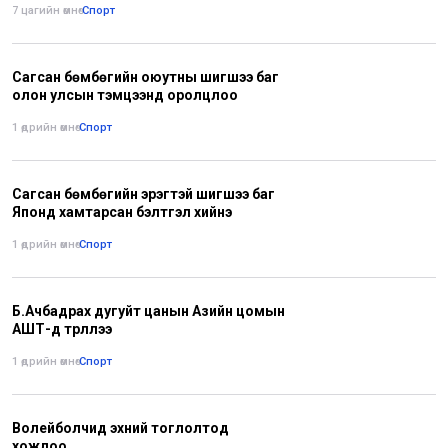
7 цагийн өмнө
•
Спорт
Сагсан бөмбөгийн оюутны шигшээ баг
олон улсын тэмцээнд оролцлоо
1 өдрийн өмнө
•
Спорт
Сагсан бөмбөгийн эрэгтэй шигшээ баг
Японд хамтарсан бэлтгэл хийнэ
1 өдрийн өмнө
•
Спорт
Б.Ачбадрах дугуйт цанын Азийн цомын
АШТ-д түрүүллээ
1 өдрийн өмнө
•
Спорт
Волейболчид эхний тоглолтод
хожлоо