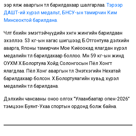
ээр ялж аваргын төлөө барилдахаар шалгарлаа.
Тэрээр
ДАШТ-ий хүрэл медальт, БНСУ-ын тамирчин Ким
Минсеоктой барилдана.
Чөлөөт бөхийн эмэгтэйчүүдийн хөнгөн жингийн барилдаан
эхэллээ. 53 кг-ын хагас шигшээд Б.Отгонтуяа дэлхийн
аварга, Японы тамирчин Мое Киёоокад ялагдан хүрэл
медалийн төлөө барилдахаар боллоо. Мөн 59 кг-ын жинд
ОУХМ Х.Болортуяа Хойд Солонгосын Пёл Хонгт
ялагдлаа. Пёл Хонг аваргын төлөө Энэтхэгийн Нехатай
барилдахаар болсон. Х.Болортуяагийн хувьд хүрэл
медалийн төлөө барилдана.
Дэлхийн чансааны оноо олгох "Улаанбаатар опен-2026"
тэмцээн Буянт-Ухаа спортын ордонд болж байна.