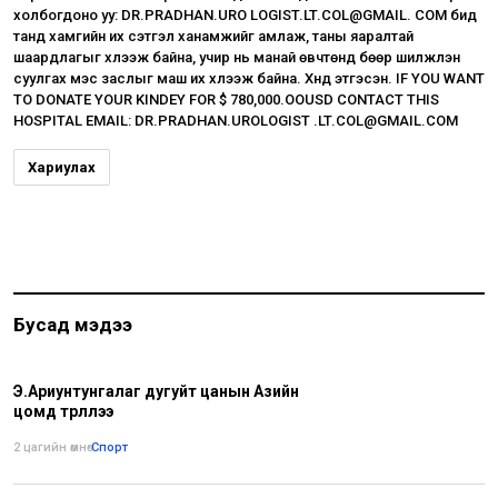
холбогдоно уу: DR.PRADHAN.URO LOGIST.LT.COL@GMAIL. COM бид
танд хамгийн их сэтгэл ханамжийг амлаж, таны яаралтай
шаардлагыг хүлээж байна, учир нь манай өвчтөнүүд бөөр шилжүүлэн
суулгах мэс заслыг маш их хүлээж байна. Хүнд этгэсэн. IF YOU WANT
TO DONATE YOUR KINDEY FOR $ 780,000.OOUSD CONTACT THIS
HOSPITAL EMAIL: DR.PRADHAN.UROLOGIST .LT.COL@GMAIL.COM
Хариулах
Бусад мэдээ
Э.Ариунтунгалаг дугуйт цанын Азийн
цомд түрүүллээ
2 цагийн өмнө
•
Спорт