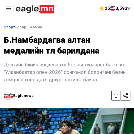
25
3,593₮
Спорт
•
2 сарын өмнө
Б.Намбардагва алтан
медалийн төлөө барилдана
Дэлхийн бөхийн нэгдсэн холбооны хуваарьт багтсан
"Улаанбаатар опен-2026" сонгомол болон чөлөөт бөхийн
тэмцээн хоёр дахь өдрөө үргэлжилж байна.
Eaglenews