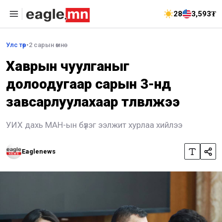
28
3,593₮
Улс төр
•
2 сарын өмнө
Хаврын чуулганыг
долоодугаар сарын 3-нд
завсарлуулахаар төлөвлөжээ
УИХ дахь МАН-ын бүлэг ээлжит хурлаа хийлээ
Eaglenews