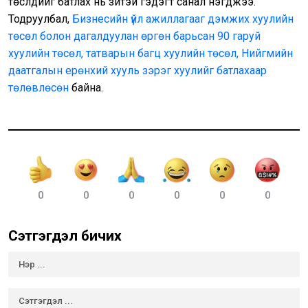
төслүүдийг батлах нь зүйтэй гэдэгт санал нэгджээ.
Тодруулбал,
Бизнесийн үйл ажиллагааг дэмжих хуулийн
төсөл болон дагалдуулан өргөн барьсан 90 гаруй
хуулийн төсөл, татварын багц хуулийн төсөл, Нийгмийн
даатгалын ерөнхий хууль зэрэг хуулийг батлахаар
төлөвлөсөн
байна.
0
0
0
0
0
0
Сэтгэгдэл бичих