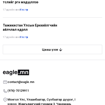
төслийг өргөн мэдүүллээ
17 өдрийн өмнө
•
Улс төр
Тажикистан Улсын Ерөнхийлөгчийн
айлчлал өндөрлөлөө
17 өдрийн өмнө
•
Улс төр
Цааш үзэх
contact@eagle.mn
(976)-70129911
Монгол Улс, Улаанбаатар, Сүхбаатар дүүрэг, I
хороо, Жамъяангүний гудамж 3, Чандмань