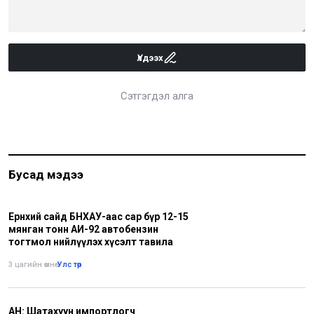
Үлдээх
Сэтгэгдэл алга
Бусад мэдээ
Ерөнхий сайд БНХАУ-аас сар бүр 12-15
мянган тонн АИ-92 автобензин
тогтмол нийлүүлэх хүсэлт тавила
3 цагийн өмнө
•
Улс төр
АН: Шатахуун импортлогч