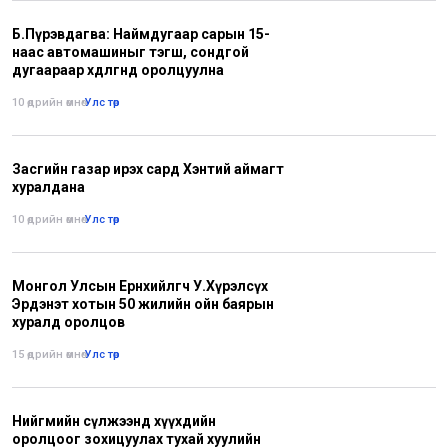
Б.Пүрэвдагва: Наймдугаар сарын 15-
наас автомашиныг тэгш, сондгой
дугаараар хөдөлгөөнд оролцуулна
10 өдрийн өмнө
•
Улс төр
Засгийн газар ирэх сард Хэнтий аймагт
хуралдана
10 өдрийн өмнө
•
Улс төр
Монгол Улсын Ерөнхийлөгч У.Хүрэлсүх
Эрдэнэт хотын 50 жилийн ойн баярын
хуралд оролцов
15 өдрийн өмнө
•
Улс төр
Нийгмийн сүлжээнд хүүхдийн
оролцоог зохицуулах тухай хуулийн