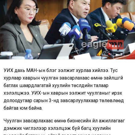
УИХ дахь МАН-ын бүлэг ээлжит хурлаа хийлээ. Тус
хурлаар хаврын чуулган завсарлахаас өмнө зайлшгүй
батлах шаардлагатай хуулийн төслүүдийн талаар
хэлэлцжээ. УИХ-ын хаврын ээлжит чуулганыг ирэх
долоодугаар сарын 3-нд завсарлуулахаар төлөвлөөд
байгаа юм байна.
Чуулган завсарлахаас өмнө бизнесийн үйл ажиллагааг
дэмжих чиглэлээр хэлэлцэж буй багц хуулийн