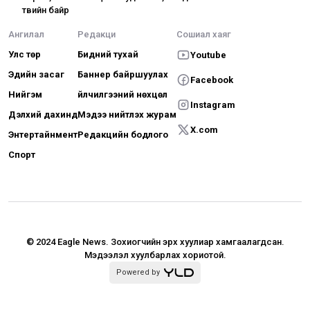
төвийн байр
Ангилал
Редакци
Сошиал хаяг
Улс төр
Бидний тухай
Youtube
Эдийн засаг
Баннер байршуулах
Facebook
Нийгэм
Үйлчилгээний нөхцөл
Instagram
Дэлхий дахинд
Мэдээ нийтлэх журам
X.com
Энтертайнмент
Редакцийн бодлого
Спорт
© 2024 Eagle News.
Зохиогчийн эрх хуулиар хамгаалагдсан.
Мэдээлэл хуулбарлах хориотой.
Powered by