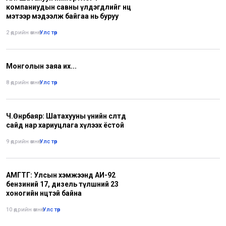
компаниудын савны үлдэгдлийг нөөц
мэтээр мэдээлж байгаа нь буруу
2 өдрийн өмнө
•
Улс төр
Монголын заяа их...
8 өдрийн өмнө
•
Улс төр
Ч.Өнөрбаяр: Шатахууны үнийн өсөлтөд
сайд нар хариуцлага хүлээх ёстой
9 өдрийн өмнө
•
Улс төр
АМГТГ: Улсын хэмжээнд АИ-92
бензиний 17, дизель түлшний 23
хоногийн нөөцтэй байна
10 өдрийн өмнө
•
Улс төр