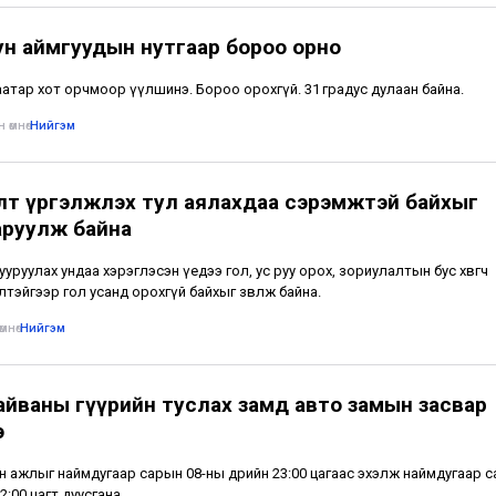
ун аймгуудын нутгаар бороо орно
атар хот орчмоор үүлшинэ. Бороо орохгүй. 31 градус дулаан байна.
 өмнө
•
Нийгэм
лт үргэлжлэх тул аялахдаа сэрэмжтэй байхыг
аруулж байна
тууруулах ундаа хэрэглэсэн үедээ гол, ус руу орох, зориулалтын бус хөвөгч
лтэйгээр гол усанд орохгүй байхыг зөвлөж байна.
мнө
•
Нийгэм
айваны гүүрийн туслах замд авто замын засвар
э
н ажлыг наймдугаар сарын 08-ны өдрийн 23:00 цагаас эхэлж наймдугаар 
2:00 цагт дуусгана.