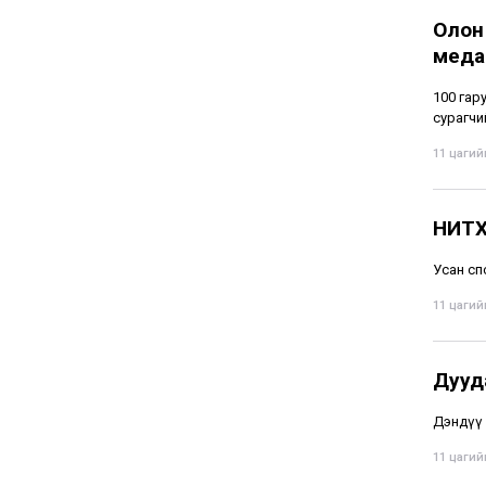
Олон
меда
100 гару
сурагчи
11 цагийн
НИТХ
Усан сп
11 цагийн
Дууд
Дэндүү 
11 цагийн