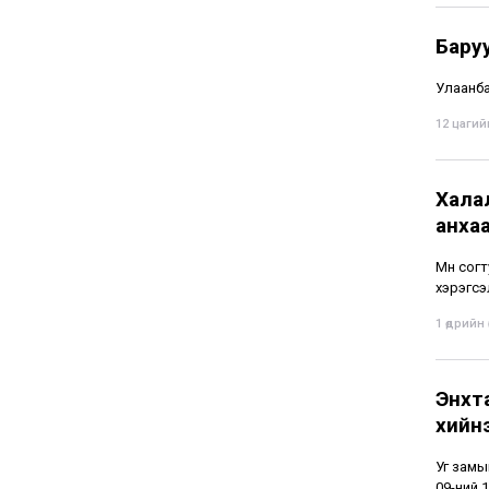
Бару
Улаанба
12 цагийн
Хала
анха
Мөн сог
хэрэгсэ
1 өдрийн ө
Энхт
хийн
Уг замы
09-ний 1