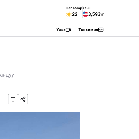
Цаг агаар
Ханш
22
3,593₮
Үзэх
Товхимол
гандуу