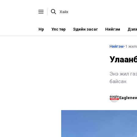
Нүүр
Улс төр
Эдийн засаг
Нийгэм
Дэлх
Нийгэм
•
1 жили
Улаанб
Энэ жил газ
байсан.
Eaglene