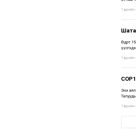
1 өдрийн ө
Шата
Өдөрт 1
үүсгэдэ
1 өдрийн ө
COP1
Энэ аял
Талууды
1 өдрийн ө