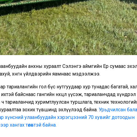
аанбуудайн анхны хураалт Сэлэнгэ аймгийн Ерөө сумаас эхэ
аж ахуй, хөнгөн үйлдвэрийн яамнаас мэдээлжээ.
ар тариалангийн гол бүс нутгуудаар хур тунадас багатай, хал
ихтэй байснаас гангийн нөхцөл үүсэж, тариаланчдад хүндрэл
 ч тариаланчид хуримтлуулсан туршлага, техник технологий
хураалтаа зохих түвшинд эхлүүлээд байна.
Урьдчилсан бала
ар хүнсний улаанбуудайн хэрэгцээний 70 хувийг дотоодын
эр хангах төлөвтэй байна.