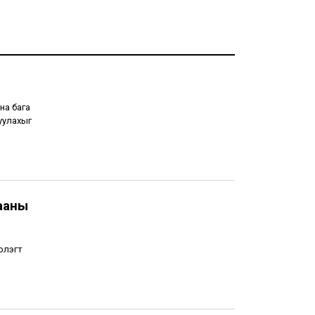
на бага
уулахыг
ааны
рлэгт