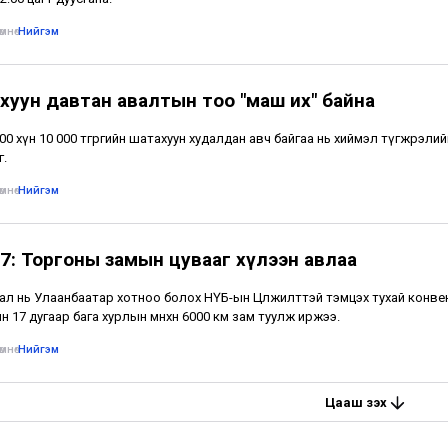
мнө
•
Нийгэм
хуун давтан авалтын тоо "маш их" байна
500 хүн 10 000 төгрөгийн шатахуун худалдан авч байгаа нь хиймэл түгжрэлий
г.
мнө
•
Нийгэм
7: Торгоны замын цувааг хүлээн авлаа
ал нь Улаанбаатар хотноо болох НҮБ-ын Цөлжилттэй тэмцэх тухай конв
н 17 дугаар бага хурлын өмнөхөн 6000 км зам туулж иржээ.
мнө
•
Нийгэм
Цааш үзэх