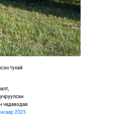
лсэн тухай
алт,
 учруулсан.
н чадавхдаа
нсаар 2025