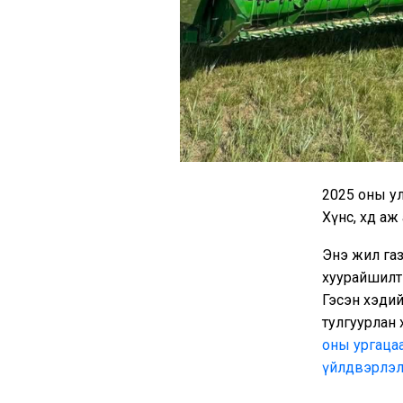
2025 оны ул
Хүнс, хөдөө 
Энэ жил газ
хуурайшилт 
Гэсэн хэдий
тулгуурлан 
оны ургаца
үйлдвэрлэлэ