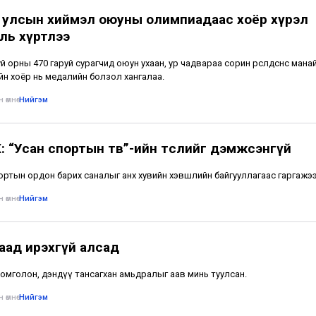
 улсын хиймэл оюуны олимпиадаас хоёр хүрэл
ль хүртлээ
й орны 470 гаруй сурагчид оюун ухаан, ур чадвараа сорин өрсөлдсөнөөс манай
йн хоёр нь медалийн болзол хангалаа.
 өмнө
•
Нийгэм
: “Усан спортын төв”-ийн төслийг дэмжсэнгүй
ортын ордон барих саналыг анх хувийн хэвшлийн байгууллагаас гаргажээ
 өмнө
•
Нийгэм
аад ирэхгүй алсад
омголон, дэндүү тансагхан амьдралыг аав минь туулсан.
 өмнө
•
Нийгэм