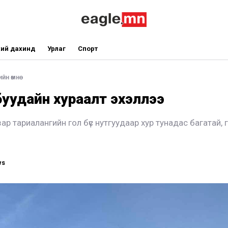
ий дахинд
Урлаг
Спорт
йн өмнө
уудайн хураалт эхэллээ
ар тариалангийн гол бүс нутгуудаар хур тунадас багатай, 
ws