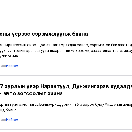
усны үерээс сэрэмжлүүлж байна
ол, мөрөн нуурын ойролцоо аялаж амрахдаа сонор, сэрэмжтэй байхаас гад
үүхдийг голын эрэг дагуу ганцааранг нь үлдээхгүй, хараа хяналтаа сайжр
улж байна.
өмнө
•
Нийгэм
7 хурлын үеэр Нарантуул, Дүнжингарав худалд
н авто зогсоолыг хаана
урлын үйл ажиллагаа Баянзүрх дүүргийн 36-р хороо буюу Үндэсний цэцэ
нд болно.
өмнө
•
Нийгэм