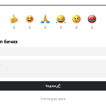
0
0
0
0
0
0
л бичих
Үлдээх
Сэтгэгдэл алга