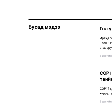
Бусад мэдээ
Гол 
Иргэд г
насны х
анхаару
5 цагийн 
COP1
төвий
СОР17 х
хүрээлэ
9 цагийн 