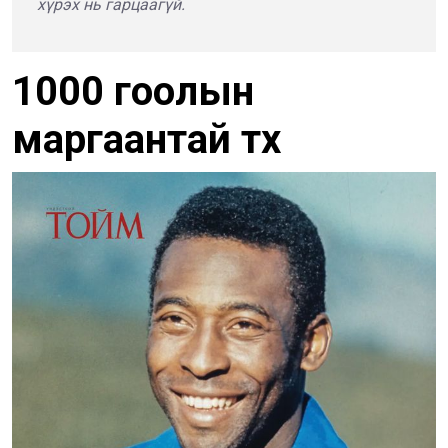
хүрэх нь гарцаагүй.
1000 гоолын
маргаантай түүх