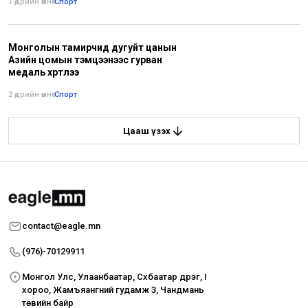
1 өдрийн өмнө
•
Спорт
Монголын тамирчид дугуйт цанын
Азийн цомын тэмцээнээс гурван
медаль хүртлээ
2 өдрийн өмнө
•
Спорт
Цааш үзэх
contact@eagle.mn
(976)-70129911
Монгол Улс, Улаанбаатар, Сүхбаатар дүүрэг, I
хороо, Жамъяангүний гудамж 3, Чандмань
төвийн байр