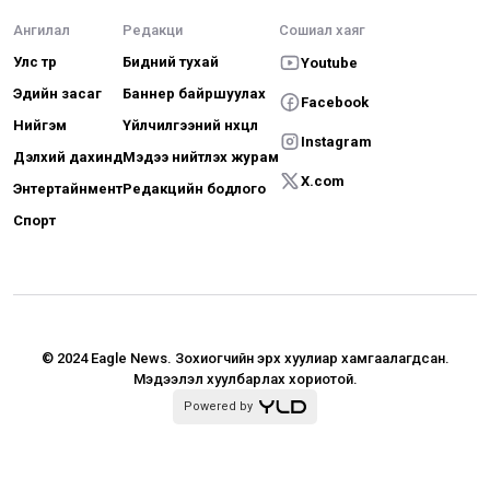
Ангилал
Редакци
Сошиал хаяг
Улс төр
Бидний тухай
Youtube
Эдийн засаг
Баннер байршуулах
Facebook
Нийгэм
Үйлчилгээний нөхцөл
Instagram
Дэлхий дахинд
Мэдээ нийтлэх журам
X.com
Энтертайнмент
Редакцийн бодлого
Спорт
© 2024 Eagle News.
Зохиогчийн эрх хуулиар хамгаалагдсан.
Мэдээлэл хуулбарлах хориотой.
Powered by