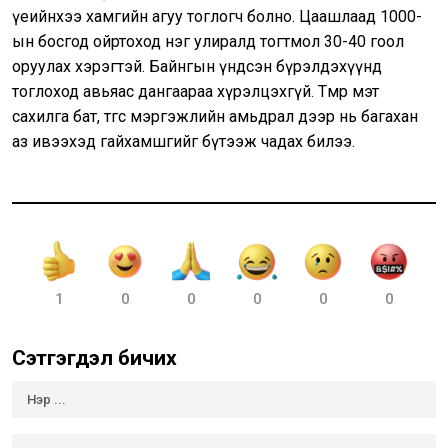
үеийнхээ хамгийн агуу тоглогч болно. Цаашлаад 1000-
ын босгод ойртоход нэг улиралд тогтмол 30-40 гоол
оруулах хэрэгтэй. Байнгын үндсэн бүрэлдэхүүнд
тоглоход авьяас дангаараа хүрэлцэхгүй. Төмөр мэт
сахилга бат, төгс мэргэжлийн амьдрал дээр нь багахан
аз ивээхэд гайхамшгийг бүтээж чадах билээ.
1
0
0
0
0
0
Сэтгэгдэл бичих