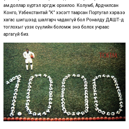
ам.доллар хүртэл хөөрөгдөж орхилоо. Колумб, Ардчилсан
Конго, Узбекстантай “К” хэсэгт таарсан Португал хэрвээ
хагас шигшээд шалгарч чадахгүй бол Роналду ДАШТ-д
тоглохыг үзэх сүүлийн боломж энэ болох учраас
аргагүй биз.