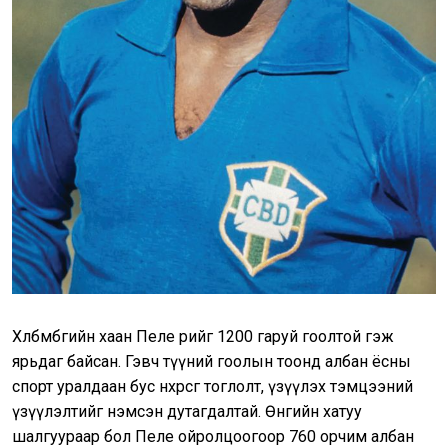
Хөлбөмбөгийн хаан Пеле өөрийгөө 1200 гаруй гоолтой гэж
ярьдаг байсан. Гэвч түүний гоолын тоонд албан ёсны
спорт уралдаан бус нөхөрсөг тоглолт, үзүүлэх тэмцээний
үзүүлэлтийг нэмсэн дутагдалтай. Өнөөгийн хатуу
шалгуураар бол Пеле ойролцоогоор 760 орчим албан