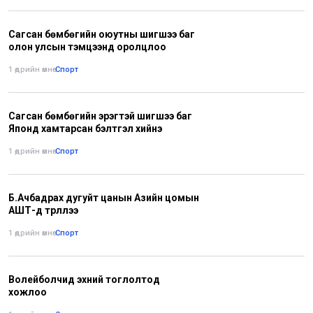
Сагсан бөмбөгийн оюутны шигшээ баг
олон улсын тэмцээнд оролцлоо
1 өдрийн өмнө
•
Спорт
Сагсан бөмбөгийн эрэгтэй шигшээ баг
Японд хамтарсан бэлтгэл хийнэ
1 өдрийн өмнө
•
Спорт
Б.Ачбадрах дугуйт цанын Азийн цомын
АШТ-д түрүүллээ
1 өдрийн өмнө
•
Спорт
Волейболчид эхний тоглолтод
хожлоо