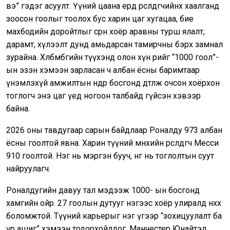
вэ” гэдэг асуулт. Үүний цаана ердөө өрсөлдөгчийнхөө хаалганд
зоосон гоолыг тоолох бус харин цаг хугацаа, бие
махбодийн доройтлыг сөрөн хоёр аравны турш ялалт,
дарамт, хүлээлт дунд амьдарсан тамирчны бэрх замнал
зурайна. Хөлбөмбөгийн түүхэнд олон хүн өөрийгөө “1000 гоол”-
ын эзэн хэмээн зарласан ч албан ёсны баримтаар
үнэмлэхүй амжилтын өндөр босгонд дөтлөж очсон хоёрхон
тоглогч энэ цаг үед ногоон талбайд гүйсэн хэвээр
байна.
2026 оны тавдугаар сарын байдлаар Роналду 973 албан
ёсны гоолтой явна. Харин түүний мөнхийн өрсөлдөгч Месси
910 гоолтой. Нэг нь мэргэн бууч, нөгөө нь тоглолтын суут
найруулагч.
Роналдугийн давуу тал мэдээж 1000- ын босгонд
хамгийн ойр. 27 гоолын дутууг нэгээс хоёр улиралд нөхөх
боломжтой. Түүний карьерыг нэг үгээр “зохицуулалт ба
үр ашиг” хэмээн тодорхойлдог. Манчестер Юнайтэд