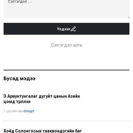
Үлдээх
Сэтгэгдэл алга
Бусад мэдээ
Э.Ариунтунгалаг дугуйт цанын Азийн
цомд түрүүллээ
1 цагийн өмнө
•
Спорт
Хойд Солонгосын таеквондогийн баг