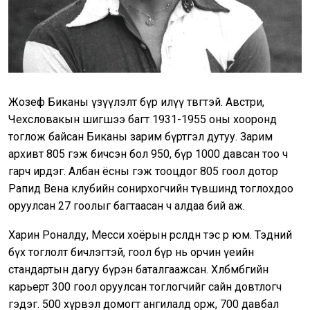
Жозеф Биканы үзүүлэлт бүр илүү төвөгтэй. Австри,
Чехсловакын шигшээ багт 1931-1955 оны хооронд
тоглож байсан Биканы зарим бүртгэл дутуу. Зарим
архивт 805 гэж бичсэн бол 950, бүр 1000 давсан тоо ч
гарч ирдэг. Албан ёсны гэж тооцдог 805 гоол дотор
Рапид Вена клубийн сонирхогчийн түвшинд тоглохдоо
оруулсан 27 гоолыг багтаасан ч алдаа бий аж.
Харин Роналду, Месси хоёрын өрсөлдөөн тэс өөр юм. Тэдний
бүх тоглолт бичлэгтэй, гоол бүр нь орчин үеийн
стандартын дагуу бүрэн баталгаажсан. Хөлбөмбөгийн
карьерт 300 гоол оруулсан тоглогчийг сайн довтлогч
гэдэг. 500 хүрвэл домогт ангилалд орж, 700 давбал