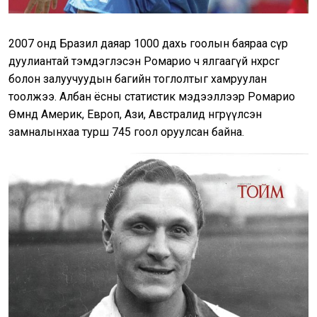
2007 онд Бразил даяар 1000 дахь гоолын баяраа сүр
дуулиантай тэмдэглэсэн Ромарио ч ялгаагүй нөхөрсөг
болон залуучуудын багийн тоглолтыг хамруулан
тоолжээ. Албан ёсны статистик мэдээллээр Ромарио
Өмнөд Америк, Европ, Ази, Австралид өнгөрүүлсэн
замналынхаа турш 745 гоол оруулсан байна.