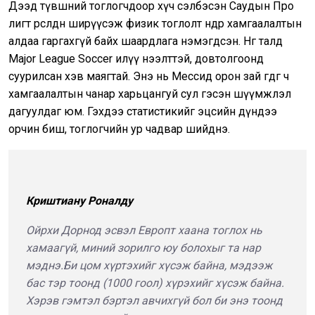
Дээд түвшний тоглогчдоор хүч сэлбэсэн Саудын Про
лигт өрсөлдөөн ширүүсэж физик тоглолт өндөр хамгаалалтын
алдаа гаргахгүй байх шаардлага нэмэгдсэн. Нөгөө талд
Major League Soccer илүү нээлттэй, довтолгоонд
суурилсан хэв маягтай. Энэ нь Мессид орон зай өгдөг ч
хамгаалалтын чанар харьцангуй сул гэсэн шүүмжлэл
дагуулдаг юм. Гэхдээ статистикийг эцсийн дүндээ
орчин биш, тоглогчийн ур чадвар шийднэ.
Криштиану Роналду
Ойрхи Дорнод эсвэл Европт хаана тоглох нь
хамаагүй, миний зорилго юу болохыг та нар
мэднэ.
Би цом хүртэхийг хүсэж байна, мэдээж
бас тэр тоонд (1000 гоол) хүрэхийг хүсэж байна.
Хэрэв гэмтэл бэртэл авчихгүй бол би энэ тоонд