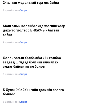
24 алтан медальтай тэргүүлж байна
2 цагийн өмнө
•
Спорт
Монголын волейболчид хэсгийн хоёр
дахь тоглолтоо БНХАУ-ын багтай
хийнэ
4 цагийн өмнө
•
Спорт
Солонгосын Хөлбөмбөгийн холбоо
гадаад шүүгчдэд бэлгийн үйлчилгээ
үзүүлдэг байсан нь ил болов
5 цагийн өмнө
•
Спорт
Б.Хулан Жюү Жицүгийн дэлхийн аварга
боллоо
6 цагийн өмнө
•
Спорт