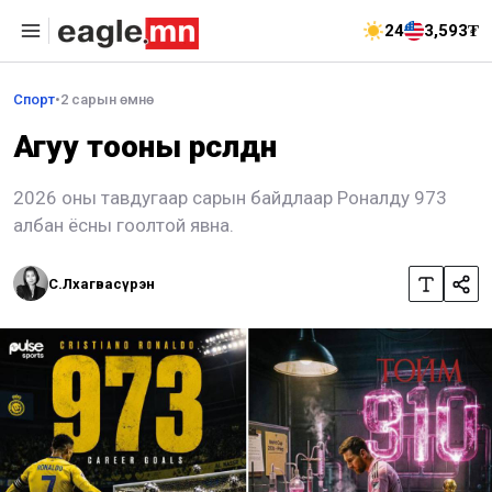
24
3,593₮
Спорт
•
2 сарын өмнө
Агуу тооны өрсөлдөөн
2026 оны тавдугаар сарын байдлаар Роналду 973
албан ёсны гоолтой явна.
С.Лхагвасүрэн