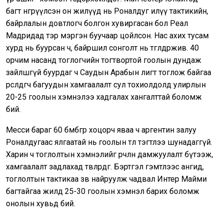
багт өнгөрүүлсэн он жилүүд нь Роналдуг илүү тактикийн,
байрлалын довтлогч болгон хувиргасан бол Реал
Мадридад тэр мэргэн буучаар цойлсон. Нас ахих тусам
хурд нь буурсан ч, байршил сонголт нь төгөлдөржив. 40
орчим насанд тоглогчийн тогтвортой гоолын дундаж
зайлшгүй буурдаг ч Саудын Арабын лигт тоглож байгаа
өрсөлдөгч багуудын хамгаалалт сул тохиолдолд улирлын
20-25 гоолын хэмнэлээ хадгалах хангалттай боломж
бий.
Месси бараг 60 бөмбөгөөр хоцорч яваа ч аргентин залуу
Роналдугаас ялгаатай нь гоолын төлөө тэгтлээ шунадаггүй.
Харин ч тоглолтын хэмнэлийг өөрчлөн дамжуулалт бүтээж,
хамгаалалт задлахад төвлөрдөг. Бэртгэл гэмтлээс ангид,
тоглолтын тактикаа зөв найруулж чадвал Интер Майми
багтайгаа жилд 25-30 гоолын хэмнэл барих боломж
онолын хувьд бий.