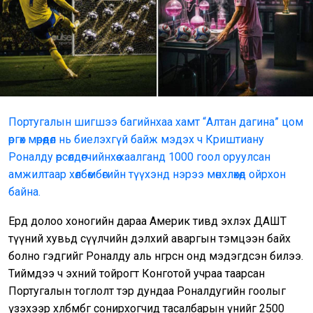
Португалын шигшээ багийнхаа хамт “Алтан дагина” цом
өргөх мөрөөдөл нь биелэхгүй байж мэдэх ч Криштиану
Роналду өрсөлдөгчийнхөө хаалганд 1000 гоол оруулсан
амжилтаар хөлбөмбөгийн түүхэнд нэрээ мөнхлөхөд ойрхон
байна.
Ердөө долоо хоногийн дараа Америк тивд эхлэх ДАШТ
түүний хувьд сүүлчийн дэлхий аваргын тэмцээн байх
болно гэдгийг Роналду аль өнгөрсөн онд мэдэгдсэн билээ.
Тиймдээ ч эхний тойрогт Конготой учраа таарсан
Португалын тоглолт тэр дундаа Роналдугийн гоолыг
үзэхээр хөлбөмбөг сонирхогчид тасалбарын үнийг 2500