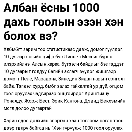
Албан ёсны 1000
дахь гоолын эзэн хэн
болох вэ?
Хөлбөмбөгт зарим тоо статистикаас давж, домог өгүүлдэг.
10 дугаар энгийн цифр бус Лионел Мессиг бүрэн
илэрхийлнэ. Алсын хараа, бүтээлч байдлыг бэлгэддэг
10 дугаарыг голдуу багийн ахлагч зүүдэг жишгээр
домогт Пеле, Марадона, Зинедин Зидан нарын сонголт
байв. Тэгвэл хурд, бөмбөг залах гайхалтай ур дүй, огцом
гоол оруулах чадвараар онцгойрдог Криштиану
Роналду, Жорж Бест, Эрик Кантона, Дэвид Бекхэмийн
өмсгөл долоо дугаартай.
Харин одоо дэлхийн спортын хаан тоглоом нэгэн тоон
дээр төвлөрч байгаа нь ”Хэн түрүүлж 1000 гоол оруулах