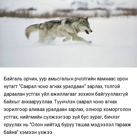
Байгаль орчин, уур амьсгалын өөрчлөлтийн яамнаас орон
нутагт “Саарал чоно агнах уралдаан” зарлах, толгой
дараалан устгах үйл ажиллагааг зохион байгууллахгүй
байхыг анхаарууллаа. Түүнчлэн саарал чоно агнах
зорилгоор аливаа уралдаан зарлах, олноор хоморголон
устгах, нийгмийн сүлжээгээр зүй бус зураг, бичлэг
оруулах нь "Олон нийтэд буруу ташаа мэдээлэл тарааж
байна" хэмээн үзжээ.