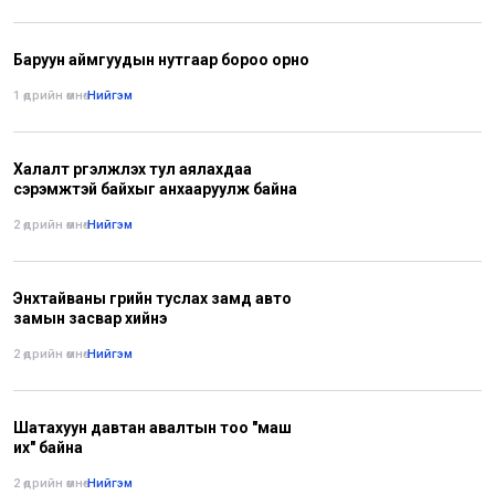
Баруун аймгуудын нутгаар бороо орно
1 өдрийн өмнө
•
Нийгэм
Халалт үргэлжлэх тул аялахдаа
сэрэмжтэй байхыг анхааруулж байна
2 өдрийн өмнө
•
Нийгэм
Энхтайваны гүүрийн туслах замд авто
замын засвар хийнэ
2 өдрийн өмнө
•
Нийгэм
Шатахуун давтан авалтын тоо "маш
их" байна
2 өдрийн өмнө
•
Нийгэм