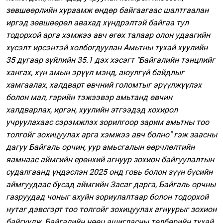
зөвшөөрлийн хураамж өндөр байгаагаас шалтгаалан
иргэд зөвшөөрөл авахад хүндрэлтэй байгаа тул
тодорхой арга хэмжээ авч өгөх талаар олон удаагийн
хүсэлт ирсэнтэй холбогдуулан Амьтны тухай хуулийн
35 дугаар зүйлийн 35.1 дэх хэсэгт "Байгалийн тэнцлийг
хангах, хүн амын эрүүл мэнд, аюулгүй байдлыг
хамгаалах, халдварт өвчний голомтыг эрүүлжүүлэх
болон мал, гэрийн тэжээвэр амьтанд өвчин
халдварлах, иргэн, хуулийн этгээдэд хохирол
учруулахаас сэрэмжлэх зорилгоор зарим амьтны тоо
толгойг зохицуулах арга хэмжээ авч болно" гэж заасны
дагуу Байгаль орчин, уур амьсгалын өөрчлөлтийн
яамнаас аймгийн ерөнхий агнуур зохион байгуулалтын
судалгаанд үндэслэн 2025 онд говь болон зүүн бүсийн
аймгуудаас бусад аймгийн Засаг дарга, Байгаль орчны
газруудад чоныг ахуйн зориулалтаар болон тодорхой
нутаг дэвсгэрт тоо толгойг зохицуулах агнуурыг зохион
байгуулж, Байгалийн нөөц ашигласны төлбөрийн тухай