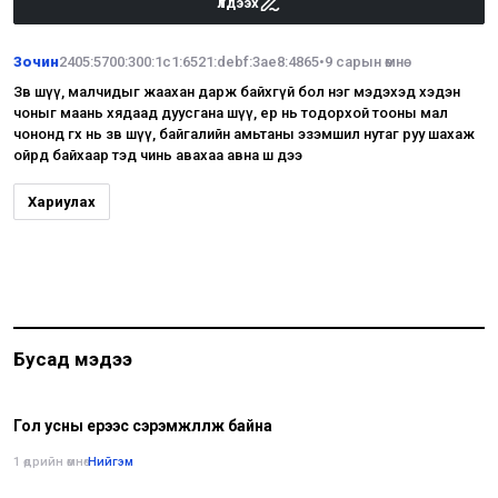
Үлдээх
Зочин
2405:5700:300:1c1:6521:debf:3ae8:4865
•
9 сарын өмнө
Зөв шүү, малчидыг жаахан дарж байхгүй бол нэг мэдэхэд хэдэн
чоныг маань хядаад дуусгана шүү, ер нь тодорхой тооны мал
чононд өгөх нь зөв шүү, байгалийн амьтаны эзэмшил нутаг руу шахаж
ойрд байхаар тэд чинь авахаа авна ш дээ
Хариулах
Бусад мэдээ
Гол усны үерээс сэрэмжлүүлж байна
1 өдрийн өмнө
•
Нийгэм