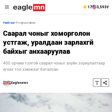
17
3,593₮
Нийгэм
•
9 сарын өмнө
Саарал чоныг хоморголон
устгаж, уралдаан зарлахгүй
байхыг анхааруулав
400 орчим толгой саарал чоныг ахуйн зориулалтаар
агнах тоо хэмжээг баталсан.
Eaglenews