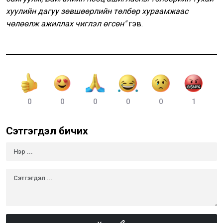
хуулийн дагуу зөвшөөрлийн төлбөр хураамжаас
чөлөөлж ажиллах чиглэл өгсөн"
гэв.
0
0
0
0
0
1
Сэтгэгдэл бичих