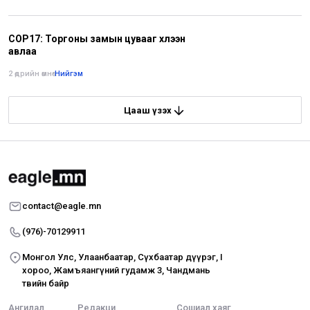
COP17: Торгоны замын цувааг хүлээн
авлаа
2 өдрийн өмнө
•
Нийгэм
Цааш үзэх
contact@eagle.mn
(976)-70129911
Монгол Улс, Улаанбаатар, Сүхбаатар дүүрэг, I
хороо, Жамъяангүний гудамж 3, Чандмань
төвийн байр
Ангилал
Редакци
Сошиал хаяг