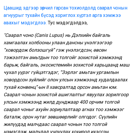
Цаашид эдгээр зөрчил гарсан тохиолдолд саарал чонын
агнуурыг тухайн бүсэд хориглох хүртэл арга хэмжээ
авахыг мэдэгдлээ.
Тус мэдэгдэлдээ,
"Саарал чоно (Canis Lupus) нь Дэлхийн байгаль
хамгаалах холбооны улаан дансны үнэлгээгээр
“ховордож болзошгүй” гэж үнэлэгдсэн, өвсөн
тэжээлтэн амьтдын тоо толгойг зохистой хэмжээнд
барьж, байгаль, экосистемийн зохистой харьцаанд маш
чухал үүрэг гүйцэтгэдэг, “Зэрлэг амьтан ургамлын
ховордсон зүйлийг олон улсын хэмжээнд худалдаалах
тухай конвенц”-ын II хавсралтад орсон амьтан юм.
Саарал чонын зохистой ашиглалтыг явуулах зорилгоор
улсын хэмжээнд жилд дунджаар 400 орчим толгой
саарал чоныг ахуйн зориулалтаар агнах тоо хэмжээг
баталж, орон нутаг зөвшөөрлийг олгодог. Сүүлийн
жилүүдэд малчдаас саарал чонын тоо толгой
нэмэгдэж, малчдад учруулах хохирол ихэссэн,