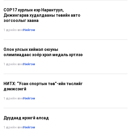
COP17 хурлын үеэр Нарантуул,
Дүнжингарав худалдааны төвийн авто
зогсоолыг хаана
1 өдрийн өмнө
•
Нийгэм
Олон улсын хиймэл оюуны
олимпиадаас хоёр хүрэл медаль хүртлээ
1 өдрийн өмнө
•
Нийгэм
НИТХ: “Усан спортын төв”-ийн төслийг
дэмжсэнгүй
1 өдрийн өмнө
•
Нийгэм
Дуудаад ирэхгүй алсад
1 өдрийн өмнө
•
Нийгэм