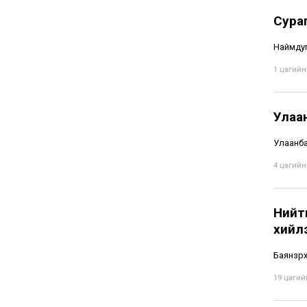
Сура
Наймдуг
1 цагийн 
Улаа
Улаанба
4 цагийн 
Нийти
хийл
Баянзүр
19 цагийн