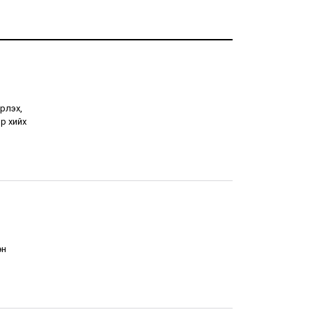
рлэх,
р хийх
өн