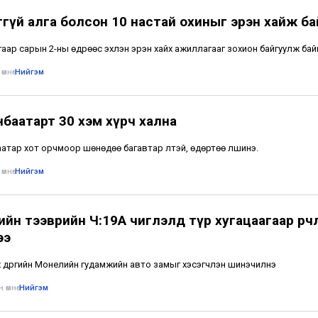
ггүй алга болсон 10 настай охиныг эрэн хайж ба
аар сарын 2-ны өдрөөс эхлэн эрэн хайх ажиллагааг зохион байгуулж бай
өмнө
•
Нийгэм
нбаатарт 30 хэм хүрч хална
атар хот орчмоор шөнөдөө багавтар үүлтэй, өдөртөө үүлшинэ.
өмнө
•
Нийгэм
йн тээврийн Ч:19А чиглэлд түр хугацаагаар өөрчл
ээ
х дүүргийн Монелийн гудамжийн авто замыг хэсэгчлэн шинэчилнэ
 өмнө
•
Нийгэм