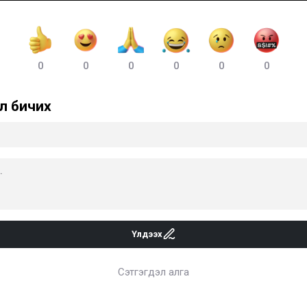
0
0
0
0
0
0
л бичих
Үлдээх
Сэтгэгдэл алга