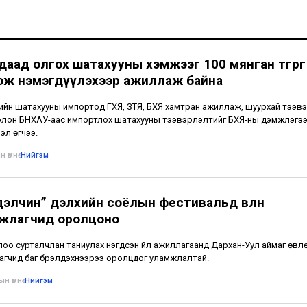
даад олгох шатахууны хэмжээг 100 мянган төгрөг
ож нэмэгдүүлэхээр ажиллаж байна
лийн шатахууны импортод ГХЯ, ЗТЯ, БХЯ хамтран ажиллаж, шуурхай тээвэ
лон БНХАУ-аас импортлох шатахууны тээвэрлэлтийг БХЯ-ны дэмжлэгээ
глэл өгчээ.
 өмнө
•
Нийгэм
дэлчин” дэлхийн соёлын фестивальд өвлөн
жлагчид оролцоно
лоо сурталчлан таниулах нэгдсэн үйл ажиллагаанд Дархан-Уул аймаг өвл
гчид баг бүрэлдэхүүнээрээ оролцдог уламжлалтай.
н өмнө
•
Нийгэм