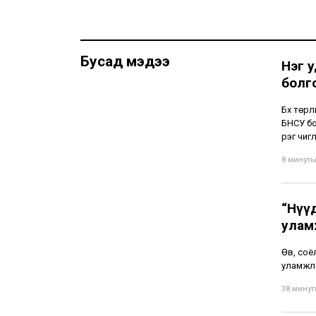
Бусад мэдээ
Нэг у
болг
Бүх төр
БНСУ бо
үүрэг чи
8 минутын
“Нүү
улам
Өв, соё
уламжла
38 минуты