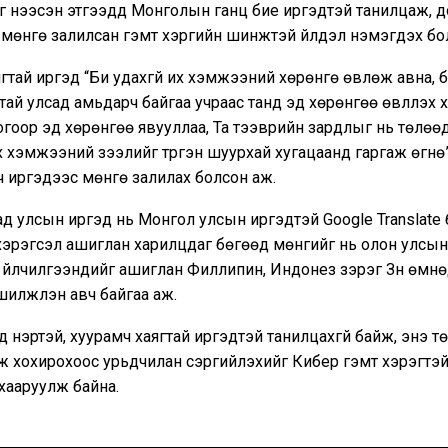
г нээсэн этгээдүүд Монголын ганц бие иргэдтэй танилцаж, д
мөнгө залилсан гэмт хэргийн шинжтэй үйлдэл нэмэгдэх бо
гтай иргэд “Би удахгүй их хэмжээний хөрөнгө өвлөж авна, 
тай улсад амьдарч байгаа учраас танд эд хөрөнгөө өвлүүлэх х
огоор эд хөрөнгөө явууллаа, Та тээврийн зардлыг нь төлөөд
, их хэмжээний зээлийг түргэн шуурхай хугацаанд гаргаж өгнө
ч иргэдээс мөнгө залилах болсон аж.
д улсын иргэд нь Монгол улсын иргэдтэй Google Translate
хэрэгсэл ашиглан харилцдаг бөгөөд мөнгийг нь олон улсы
үйлчилгээнүүдийг ашиглан Филлипин, Индонез зэрэг Зүүн өмн
шилжүүлэн авч байгаа аж.
 нэртэй, хуурамч хаягтай иргэдтэй танилцахгүй байж, энэ т
өж хохирохоос урьдчилан сэргийлэхийг Кибер гэмт хэрэгтэ
хааруулж байна.