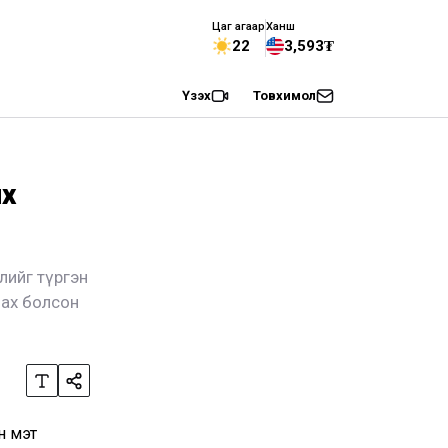
Цаг агаар
Ханш
22
3,593₮
Үзэх
Товхимол
их
элийг түргэн
илах болсон
н мэт