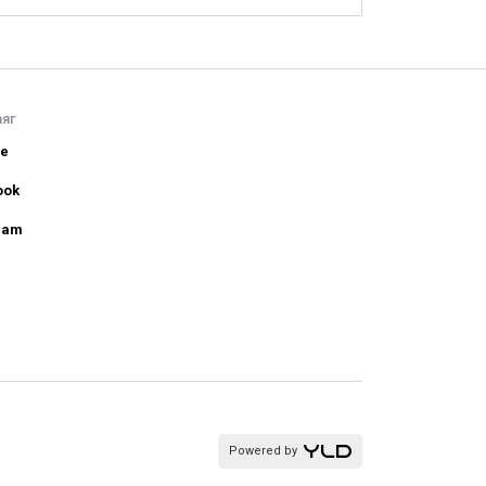
аяг
be
ook
ram
Powered by