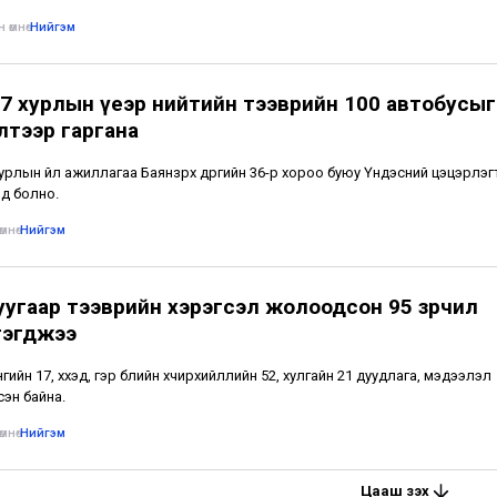
 өмнө
•
Нийгэм
7 хурлын үеэр нийтийн тээврийн 100 автобусыг
лтээр гаргана
урлын үйл ажиллагаа Баянзүрх дүүргийн 36-р хороо буюу Үндэсний цэцэрлэг
нд болно.
мнө
•
Нийгэм
уугаар тээврийн хэрэгсэл жолоодсон 95 зөрчил
гэгджээ
ийн 17, хүүхэд, гэр бүлийн хүчирхийллийн 52, хулгайн 21 дуудлага, мэдээлэл
сэн байна.
мнө
•
Нийгэм
Цааш үзэх