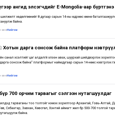
үгээр ангид элсэгчдийг E-Mongolia-аар бүртгэнэ
 шилжилт хөдөлгөөнийг 8 дугаар сарын 14-ны өдрөөс өмнө баталгаажуул
сануулж байна.
 өмнө
•
Нийгэм
: Хотын дарга сонсож байна платформ нэвтрүү
йн санал хүсэлтийг цаг алдалгүй хүлээн авах, шуурхай шийдвэрлэх зорилг
дарга сонсож байна” платформыг наймдугаар сарын 14-нөөс нэвтрүүлэх г
 өмнө
•
Нийгэм
бүр 700 орчим тарвагыг сэлгээн нутагшуулдаг
 жилүүдэд тарваганы тоо толгойг нэмэх зорилгоор Архангай, Говь-Алтай, 
Төв, Сүхбаатар, Завхан, Хөвсгөл, Хэнтий аймагт жил бүр 500-700 толгой та
нутагшуулж байна.