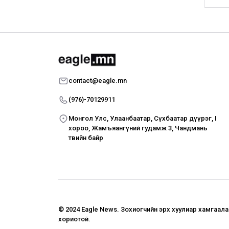
contact@eagle.mn
(976)-70129911
Монгол Улс, Улаанбаатар, Сүхбаатар дүүрэг, I
хороо, Жамъяангүний гудамж 3, Чандмань
төвийн байр
© 2024 Eagle News.
Зохиогчийн эрх хуулиар хамгаал
хориотой.