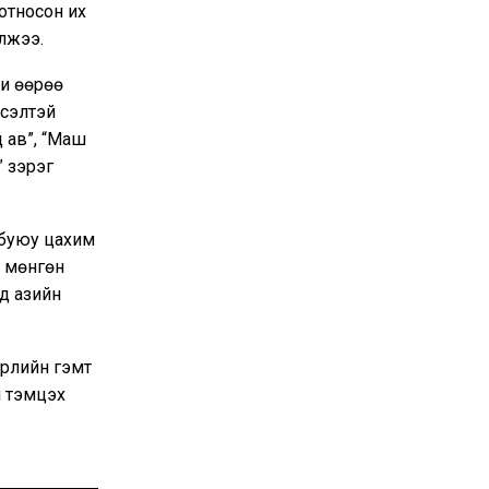
относон их
лжээ.
би өөрөө
үсэлтэй
 ав”, “Маш
” зэрэг
 буюу цахим
н мөнгөн
өд азийн
өрлийн гэмт
й тэмцэх