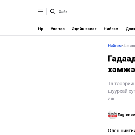
Нүүр
Улс төр
Эдийн засаг
Нийгэм
Дэлх
Нийгэм
•
4 жили
Гадаад
хэмжэ
Та тээврийн
шуурхай хуг
аж.
Eaglene
Олон нийти