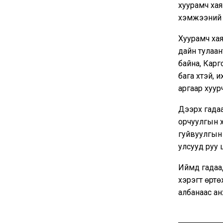
хуурамч хая
хэмжээний 
Хуурамч хая
дайн тулаан
байна, Карг
бага хүүтэй
аргаар хуур
Дээрх гадаа
орчуулгын 
гуйвуулгын 
улсууд руу 
Иймд гадаад
хэрэгт өрт
албанаас ан