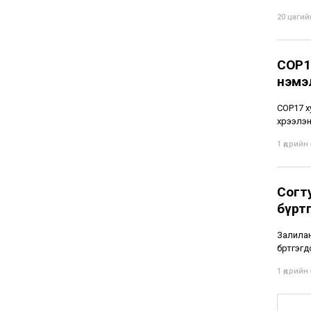
20 цагийн
СОР1
нэмэ
СОР17 х
хүрээлэ
1 өдрийн ө
Согт
бүрт
Залиланг
бүртгэгд
1 өдрийн ө