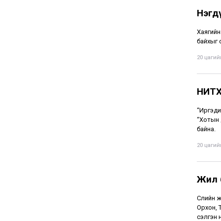
Нэгд
Хаягийн
байхыг 
20 цагийн
НИТХ
“Иргэди
“Хотын 
байна.
20 цагийн
Жил 
Сүүлийн
Орхон, 
сэлгэн 