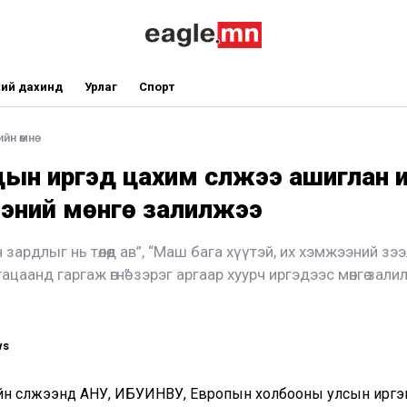
ий дахинд
Урлаг
Спорт
йн өмнө
ын иргэд цахим сүлжээ ашиглан 
эний мөнгө залилжээ
 зардлыг нь төлөөд ав”, “Маш бага хүүтэй, их хэмжээний зэ
ацаанд гаргаж өгнө” зэрэг аргаар хуурч иргэдээс мөнгө зал
ws
йн сүлжээнд АНУ, ИБУИНВУ, Европын холбооны улсын иргэ