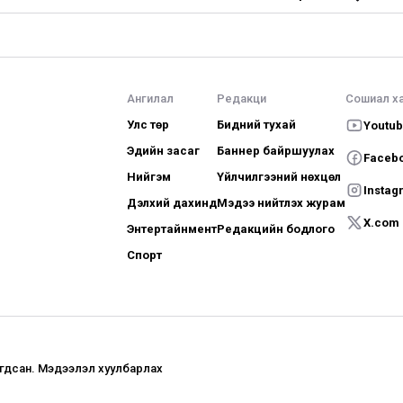
Ангилал
Редакци
Сошиал х
Улс төр
Бидний тухай
Youtu
Эдийн засаг
Баннер байршуулах
Faceb
Нийгэм
Үйлчилгээний нөхцөл
Instag
Дэлхий дахинд
Мэдээ нийтлэх журам
X.com
Энтертайнмент
Редакцийн бодлого
Спорт
агдсан. Мэдээлэл хуулбарлах