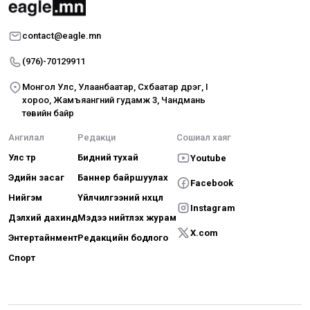
contact@eagle.mn
(976)-70129911
Монгол Улс, Улаанбаатар, Сүхбаатар дүүрэг, I
хороо, Жамъяангүний гудамж 3, Чандмань
төвийн байр
Ангилал
Редакци
Сошиал хаяг
Улс төр
Бидний тухай
Youtube
Эдийн засаг
Баннер байршуулах
Facebook
Нийгэм
Үйлчилгээний нөхцөл
Instagram
Дэлхий дахинд
Мэдээ нийтлэх журам
X.com
Энтертайнмент
Редакцийн бодлого
Спорт