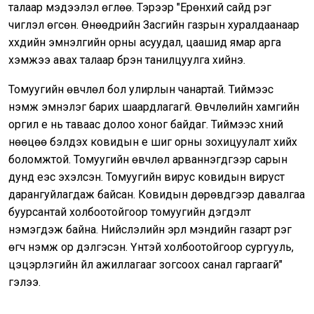
талаар мэдээлэл өглөө. Тэрээр "Ерөнхий сайд үүрэг
чиглэл өгсөн. Өнөөдрийн Засгийн газрын хуралдаанаар
хүүхдийн эмнэлгийн орны асуудал, цаашид ямар арга
хэмжээ авах талаар бүрэн танилцуулга хийнэ.
Томуугийн өвчлөл бол улирлын чанартай. Тиймээс
нэмж эмнэлэг барих шаардлагагүй. Өвчлөлийн хамгийн
оргил үе нь таваас долоо хоног байдаг. Тиймээс хүний
нөөцөө бэлдэх ковидын үе шиг орны зохицуулалт хийх
боломжтой. Томуугийн өвчлөл арваннэгдүгээр сарын
дунд үеэс эхэлсэн. Томуугийн вирус ковидын вируст
дарангуйлагдаж байсан. Ковидын дөрөвдүгээр давалгаа
буурсантай холбоотойгоор томуугийн дэгдэлт
нэмэгдэж байна. Нийслэлийн эрүүл мэндийн газарт үүрэг
өгч нэмж ор дэлгэсэн. Үүнтэй холбоотойгоор сургууль,
цэцэрлэгийн үйл ажиллагааг зогсоох санал гаргаагүй"
гэлээ.