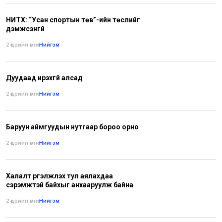
НИТХ: “Усан спортын төв”-ийн төслийг
дэмжсэнгүй
2 өдрийн өмнө
•
Нийгэм
Дуудаад ирэхгүй алсад
2 өдрийн өмнө
•
Нийгэм
Баруун аймгуудын нутгаар бороо орно
2 өдрийн өмнө
•
Нийгэм
Халалт үргэлжлэх тул аялахдаа
сэрэмжтэй байхыг анхааруулж байна
2 өдрийн өмнө
•
Нийгэм