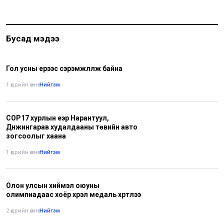
Бусад мэдээ
Гол усны үерээс сэрэмжлүүлж байна
1 өдрийн өмнө
•
Нийгэм
COP17 хурлын үеэр Нарантуул,
Дүнжингарав худалдааны төвийн авто
зогсоолыг хаана
1 өдрийн өмнө
•
Нийгэм
Олон улсын хиймэл оюуны
олимпиадаас хоёр хүрэл медаль хүртлээ
2 өдрийн өмнө
•
Нийгэм