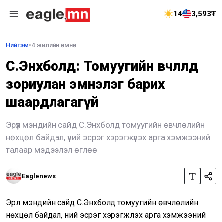
14
3,593₮
Нийгэм
•
4 жилийн өмнө
С.Энхболд: Томуугийн өвчлөлд
зориулан эмнэлэг барих
шаардлагагүй
Эрүүл мэндийн сайд С.Энхболд томуугийн өвчлөлийн
нөхцөл байдал, үүний эсрэг хэрэгжүүлэх арга хэмжээний
талаар мэдээлэл өглөө
Eaglenews
Эрүүл мэндийн сайд С.Энхболд томуугийн өвчлөлийн
нөхцөл байдал, үүний эсрэг хэрэгжүүлэх арга хэмжээний