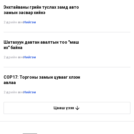
Энхтайваны гүүрийн туслах замд авто
замын засвар хийнэ
2 өдрийн өмнө
•
Нийгэм
Шатахуун давтан авалтын тоо "маш
их" байна
2 өдрийн өмнө
•
Нийгэм
COP17: Торгоны замын цувааг хүлээн
авлаа
2 өдрийн өмнө
•
Нийгэм
Цааш үзэх