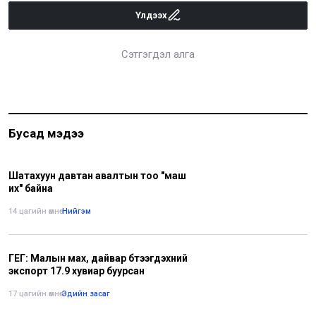
Үлдээх
Сэтгэгдэл алга
Бусад мэдээ
Шатахуун давтан авалтын тоо "маш
их" байна
14 цагийн өмнө
•
Нийгэм
ГЕГ: Малын мах, дайвар бүтээгдэхүүний
экспорт 17.9 хувиар буурсан
17 цагийн өмнө
•
Эдийн засаг