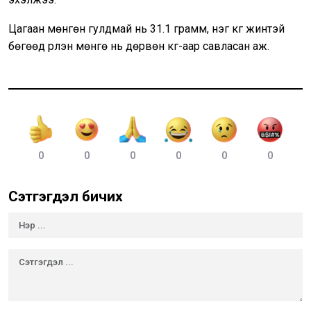
Цагаан мөнгөн гулдмай нь 31.1 грамм, нэг кг жинтэй
бөгөөд үрлэн мөнгө нь дөрвөн кг-аар савласан аж.
0
0
0
0
0
0
Сэтгэгдэл бичих