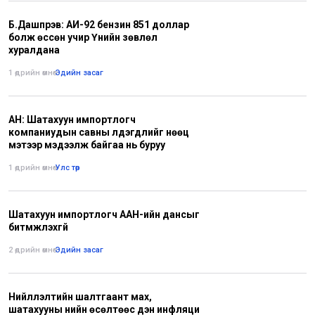
Б.Дашпүрэв: АИ-92 бензин 851 доллар
болж өссөн учир Үнийн зөвлөл
хуралдана
1 өдрийн өмнө
•
Эдийн засаг
АН: Шатахуун импортлогч
компаниудын савны үлдэгдлийг нөөц
мэтээр мэдээлж байгаа нь буруу
1 өдрийн өмнө
•
Улс төр
Шатахуун импортлогч ААН-ийн дансыг
битүүмжлэхгүй
2 өдрийн өмнө
•
Эдийн засаг
Нийлүүлэлтийн шалтгаант мах,
шатахууны үнийн өсөлтөөс үүдэн инфляци