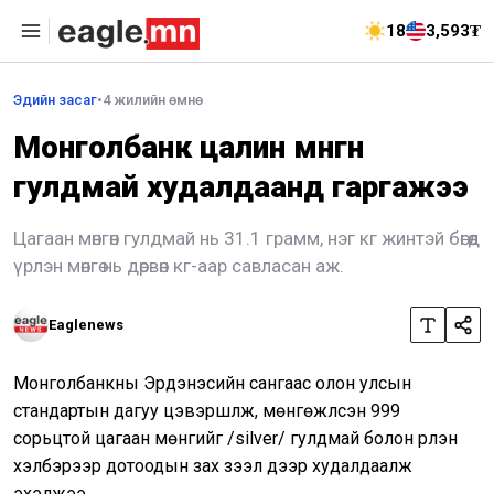
18
3,593₮
Эдийн засаг
•
4 жилийн өмнө
Монголбанк цалин мөнгөн
гулдмай худалдаанд гаргажээ
Цагаан мөнгөн гулдмай нь 31.1 грамм, нэг кг жинтэй бөгөөд
үрлэн мөнгө нь дөрвөн кг-аар савласан аж.
Eaglenews
Монголбанкны Эрдэнэсийн сангаас олон улсын
стандартын дагуу цэвэршүүлж, мөнгөжүүлсэн 999
сорьцтой цагаан мөнгийг /silver/ гулдмай болон үрлэн
хэлбэрээр дотоодын зах зээл дээр худалдаалж
эхэлжээ.