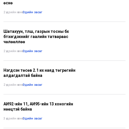
өснө
2 өдрийн өмнө
•
Эдийн засаг
Шатахуун, түлш, газрын тосны бүх
бүтээгдэхүүнийг гаалийн татвараас
чөлөөллөө
2 өдрийн өмнө
•
Эдийн засаг
Нэгдсэн төсөв 2.1 их наяд төгрөгийн
алдагдалтай байна
2 өдрийн өмнө
•
Эдийн засаг
АИ92-ийн 11, АИ95-ийн 13 хоногийн
нөөцтэй байна
3 өдрийн өмнө
•
Эдийн засаг