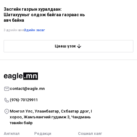
Засгийн газрын хуралдаан:
Шатахууныг олдож байгаа газраас нь
авч байна
3 өдрийн өмнө
•
Эдийн засаг
Цааш үзэх
contact@eagle.mn
(976)-70129911
Монгол Улс, Улаанбаатар, Сүхбаатар дүүрэг, I
хороо, Жамъяангүний гудамж 3, Чандмань
төвийн байр
Ангилал
Редакци
Сошиал хаяг