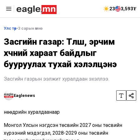
23
3,593₮
Улс төр
•
3 сарын өмнө
Засгийн газар: Түлш, эрчим
хүчний хараат байдлыг
бууруулах тухай хэлэлцэнэ
Засгийн газрын ээлжит хуралдаан эхэллээ.
Eaglenews
Өнөөдрийн хуралдаанаар
Монгол Улсын нэгдсэн төсвийн 2027 оны төсвийн
хүрээний мэдэгдэл, 2028-2029 оны төсвийн