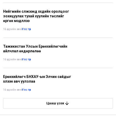
Нийгмийн сүлжээнд хүүхдийн оролцоог
зохицуулах тухай хуулийн төслийг
өргөн мэдүүллээ
16 өдрийн өмнө
•
Улс төр
Тажикистан Улсын Ерөнхийлөгчийн
айлчлал өндөрлөлөө
16 өдрийн өмнө
•
Улс төр
Ерөнхийлөгч БНХАУ-ын Элчин сайдыг
хүлээн авч уулзлаа
16 өдрийн өмнө
•
Улс төр
Цааш үзэх