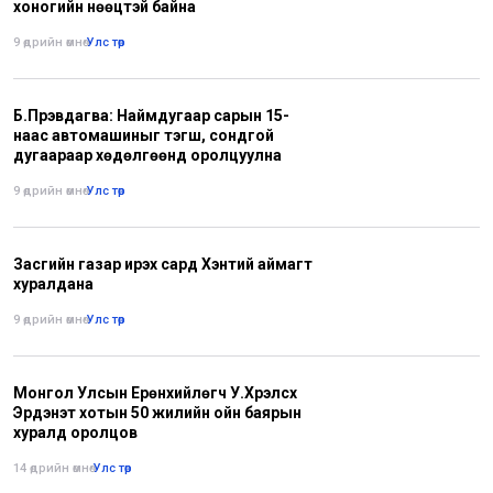
хоногийн нөөцтэй байна
9 өдрийн өмнө
•
Улс төр
Б.Пүрэвдагва: Наймдугаар сарын 15-
наас автомашиныг тэгш, сондгой
дугаараар хөдөлгөөнд оролцуулна
9 өдрийн өмнө
•
Улс төр
Засгийн газар ирэх сард Хэнтий аймагт
хуралдана
9 өдрийн өмнө
•
Улс төр
Монгол Улсын Ерөнхийлөгч У.Хүрэлсүх
Эрдэнэт хотын 50 жилийн ойн баярын
хуралд оролцов
14 өдрийн өмнө
•
Улс төр