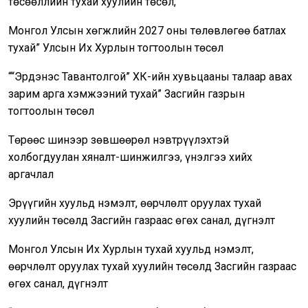
төсөөллийн тухай хуулийн төсөл,
Монгол Улсын хөгжлийн 2027 оны төлөвлөгөө батлах
тухай” Улсын Их Хурлын тогтоолын төсөл
““Эрдэнэс Тавантолгой” ХК-ийн хувьцааны талаар авах
зарим арга хэмжээний тухай” Засгийн газрын
тогтоолын төсөл
Төрөөс шинээр зөвшөөрөл нэвтрүүлэхтэй
холбогдуулан хяналт-шинжилгээ, үнэлгээ хийх
аргачлал
Эрүүгийн хуульд нэмэлт, өөрчлөлт оруулах тухай
хуулийн төсөлд Засгийн газраас өгөх санал, дүгнэлт
Монгол Улсын Их Хурлын тухай хуульд нэмэлт,
өөрчлөлт оруулах тухай хуулийн төсөлд Засгийн газраас
өгөх санал, дүгнэлт