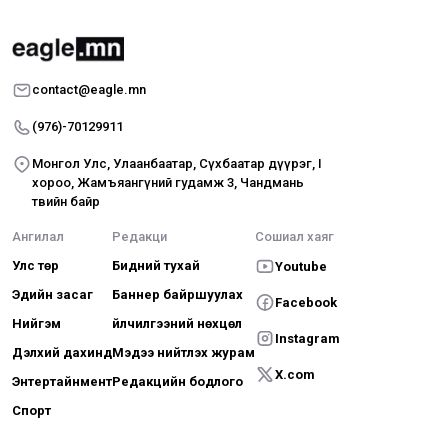
contact@eagle.mn
(976)-70129911
Монгол Улс, Улаанбаатар, Сүхбаатар дүүрэг, I
хороо, Жамъяангүний гудамж 3, Чандмань
төвийн байр
Ангилал
Редакци
Сошиал хаяг
Улс төр
Бидний тухай
Youtube
Эдийн засаг
Баннер байршуулах
Facebook
Нийгэм
Үйлчилгээний нөхцөл
Instagram
Дэлхий дахинд
Мэдээ нийтлэх журам
X.com
Энтертайнмент
Редакцийн бодлого
Спорт