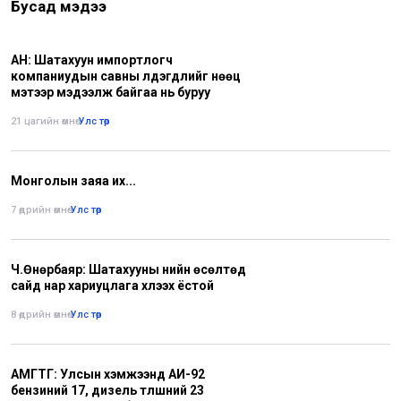
Бусад мэдээ
АН: Шатахуун импортлогч
компаниудын савны үлдэгдлийг нөөц
мэтээр мэдээлж байгаа нь буруу
21 цагийн өмнө
•
Улс төр
Монголын заяа их...
7 өдрийн өмнө
•
Улс төр
Ч.Өнөрбаяр: Шатахууны үнийн өсөлтөд
сайд нар хариуцлага хүлээх ёстой
8 өдрийн өмнө
•
Улс төр
АМГТГ: Улсын хэмжээнд АИ-92
бензиний 17, дизель түлшний 23