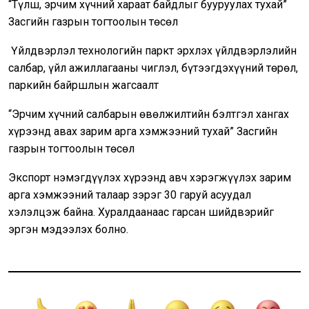
“Түлш, эрчим хүчний хараат байдлыг бууруулах тухай”
Засгийн газрын тогтоолын төсөл
Үйлдвэрлэл технологийн паркт эрхлэх үйлдвэрлэлийн
салбар, үйл ажиллагааны чиглэл, бүтээгдэхүүний төрөл,
паркийн байршлын жагсаалт
“Эрчим хүчний салбарын өвөлжилтийн бэлтгэл хангах
хүрээнд авах зарим арга хэмжээний тухай” Засгийн
газрын тогтоолын төсөл
Экспорт нэмэгдүүлэх хүрээнд авч хэрэгжүүлэх зарим
арга хэмжээний талаар зэрэг 30 гаруй асуудал
хэлэлцэж байна. Хуралдаанаас гарсан шийдвэрийг
эргэн мэдээлэх болно.