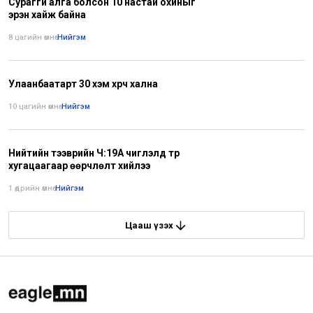
Сураггүй алга болсон 10 настай охиныг
эрэн хайж байна
8 цагийн өмнө
•
Нийгэм
Улаанбаатарт 30 хэм хүрч хална
10 цагийн өмнө
•
Нийгэм
Нийтийн тээврийн Ч:19А чиглэлд түр
хугацаагаар өөрчлөлт хийлээ
1 өдрийн өмнө
•
Нийгэм
Цааш үзэх