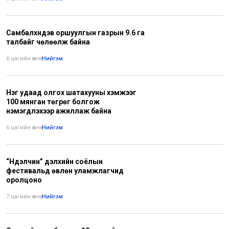
Самбалхүндэв оршуулгын газрын 9.6 га
талбайг чөлөөлж байна
6 цагийн өмнө
•
Нийгэм
Нэг удаад олгох шатахууны хэмжээг
100 мянган төгрөг болгож
нэмэгдүүлэхээр ажиллаж байна
6 цагийн өмнө
•
Нийгэм
“Нүүдэлчин” дэлхийн соёлын
фестивальд өвлөн уламжлагчид
оролцоно
7 цагийн өмнө
•
Нийгэм