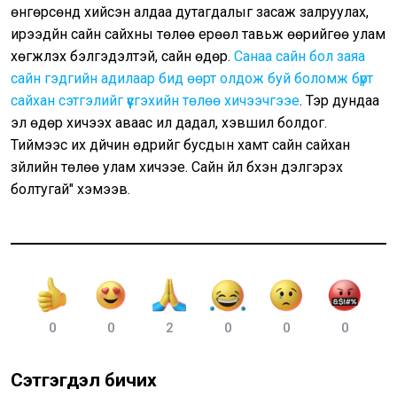
өнгөрсөнд хийсэн алдаа дутагдалыг засаж залруулах,
ирээдүйн сайн сайхны төлөө ерөөл тавьж өөрийгөө улам
хөгжүүлэх бэлгэдэлтэй, сайн өдөр.
Санаа сайн бол заяа
сайн гэдгийн адилаар бид өөрт олдож буй боломж бүрт
сайхан сэтгэлийг үүсгэхийн төлөө хичээчгээе
. Тэр дундаа
эл өдөр хичээх аваас илүү дадал, хэвшил болдог.
Тиймээс их дүйчин өдрийг бусдын хамт сайн сайхан
зүйлийн төлөө улам хичээе. Сайн үйл бүхэн дэлгэрэх
болтугай" хэмээв.
0
0
2
0
0
0
Сэтгэгдэл бичих