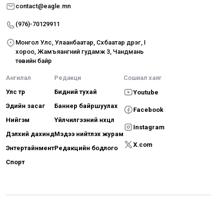
contact@eagle.mn
(976)-70129911
Монгол Улс, Улаанбаатар, Сүхбаатар дүүрэг, I
хороо, Жамъяангүний гудамж 3, Чандмань
төвийн байр
Ангилал
Редакци
Сошиал хаяг
Улс төр
Бидний тухай
Youtube
Эдийн засаг
Баннер байршуулах
Facebook
Нийгэм
Үйлчилгээний нөхцөл
Instagram
Дэлхий дахинд
Мэдээ нийтлэх журам
X.com
Энтертайнмент
Редакцийн бодлого
Спорт