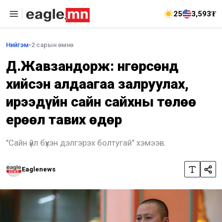
25
3,593₮
Нийгэм
•
2 сарын өмнө
Д.Жавзандорж: Өнгөрсөнд
хийсэн алдаагаа залруулах,
ирээдүйн сайн сайхны төлөө
ерөөл тавих өдөр
"Сайн үйл бүхэн дэлгэрэх болтугай" хэмээв.
Eaglenews