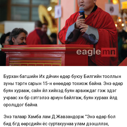
Бурхан багшийн Их дүйчин өдөр буюу Билгийн тооллын
зуны тэргүүн сарын 15-н өнөөдөр тохиож байна. Энэ өдөр
буян хурааж, сайн үйл хийхэд буян арвиждаг гэж үздэг
учраас хүн бүр сэтгэлээ ариун байлгаж, буян хураах үйлд
оролцдог байна.
Энэ талаар Хамба лам Д.Жавзандорж "Энэ өдөр бол
бид бүгд өөрсдийн ёс суртахуунаа улам дээшлүүлэх,