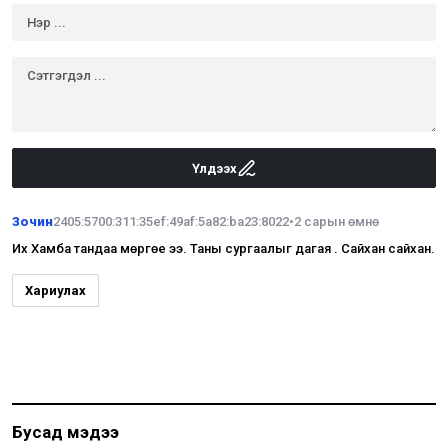
Үлдээх
Зочин
2405:5700:311:35ef:49af:5a82:ba23:8022
•
2 сарын өмнө
Их Хамба тандаа мөргөе ээ. Таны сургаалыг дагая . Сайхан сайхан.
Хариулах
Бусад мэдээ