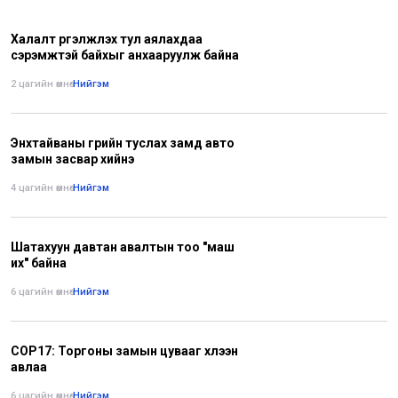
Халалт үргэлжлэх тул аялахдаа
сэрэмжтэй байхыг анхааруулж байна
2 цагийн өмнө
•
Нийгэм
Энхтайваны гүүрийн туслах замд авто
замын засвар хийнэ
4 цагийн өмнө
•
Нийгэм
Шатахуун давтан авалтын тоо "маш
их" байна
6 цагийн өмнө
•
Нийгэм
COP17: Торгоны замын цувааг хүлээн
авлаа
6 цагийн өмнө
•
Нийгэм