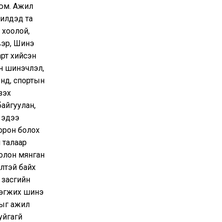
юм. Ажил
лүүдэд та
 хоолой,
вэр, Шинэ
арт хийсэн
йн шинэчлэл,
энд, спортын
зэх
байгуулан,
й эдээ
 орон болох
 талаар
олон мянган
элтэй байх
 засгийн
хөгжих шинэ
лыг ажил
йгагүй