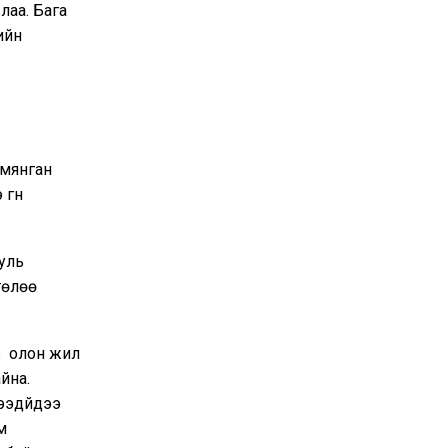
лаа. Бага
ийн
 мянган
гүн
ууль
төлөө
р олон жил
йна.
рээдүйдээ
м