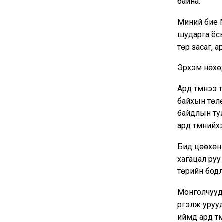
байна.
Миний бие М
шударга ёсы
төр засаг, 
Эрхэм нөхө
Ард түмнээ 
байхын төлө
байдлын тул
ард түмнийх
Бид цөөхөн 
хагацал руу
төрийн бодл
Монголчууд 
үргэлж уруу
иймд ард тү