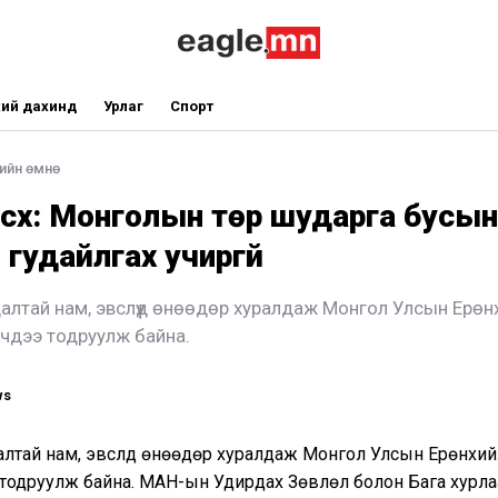
ий дахинд
Урлаг
Спорт
ийн өмнө
лсүх: Монголын төр шударга бусы
 гудайлгах учиргүй
алтай нам, эвслүүд өнөөдөр хуралдаж Монгол Улсын Ерө
чдээ тодруулж байна.
ws
лтай нам, эвслүүд өнөөдөр хуралдаж Монгол Улсын Ерөнхи
тодруулж байна. МАН-ын Удирдах Зөвлөл болон Бага хурла