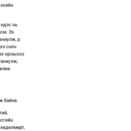
үлэхийн
үндэс нь
 юм. Эх
аниулж, үр
эдээ соён
 эх орныхоо
 таниулж,
төлөө
ж байна.
тай,
асгийн
 хөдөлмөрт,