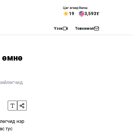
Цаг агаар
Ханш
19
3,593₮
Үзэх
Товхимол
н өмнө
нхийлөгчид
йлөгчид нэр
ас тус