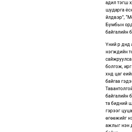
адил тэгш х
шударга ёсн
үйлдвэр”, “М
Бумбын орд”
байгалийн б
Үүний үр дү
нэгжүүдийн 
сайжруулсан
болгож, ирг
хүнд цаг үе
байгаа гэдэ
Тавантолгой
байгалийн б
та бидний ш
гэрээг цуц
өгөөжийг нэ
ажлыг нэн д