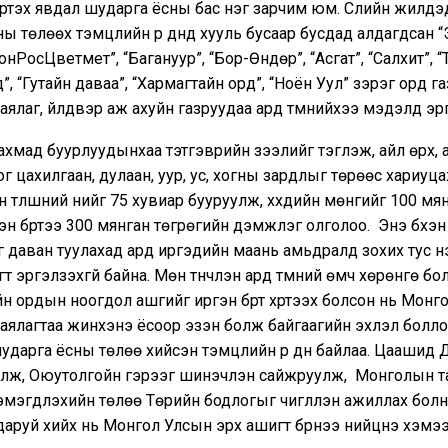
үртэх явдал шударга ёсны бас нэг зарчим юм. Сүүлийн жилүүд
ы төлөөх тэмцлийн үр дүнд хууль бусаар бусдад алдагдсан 
онРосЦветмет”, “Багануур”, “Бор-Өндөр”, “Асгат”, “Салхит”, “
, “Гутайн даваа”, “Хармагтайн орд”, “Ноён Уул” зэрэг орд га
аялаг, үйлдвэр аж ахуйн газруудаа ард түмнийхээ мэдэлд эргү
нд ахмад буурлуудынхаа тэтгэврийн зээлийг тэглэж, айл өрх, 
тог цахилгаан, дулаан, уур, ус, хогны зардлыг төрөөс хариуца
 түлшний үнийг 75 хувиар бууруулж, хүүхдийн мөнгийг 100 мя
эн бүртээ 300 мянган төгрөгийн дэмжлэг олголоо. Энэ бүхэн
ийг даван туулахад ард иргэдийн маань амьдралд зохих тус нэ
гт эргэлзэхгүй байна. Мөн түүнчлэн ард түмний өмч хөрөнгө бо
н ордын ноогдол ашгийг иргэн бүрт хүртээх болсон нь Монгол
аялагтаа жинхэнэ ёсоор эзэн болж байгаагийн эхлэл боллоо
ударга ёсны төлөө хийсэн тэмцлийн үр дүн байлаа. Цаашид 
алж, Оюутолгойн гэрээг шинэчлэн сайжруулж, Монголын та
мэгдүүлэхийн төлөө Төрийн бодлогыг чиглүүлэн ажиллах болн
аруй хийх нь Монгол Улсын эрх ашигт бүрнээ нийцнэ хэмээ