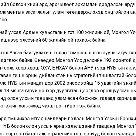
т зүйл болсон хүний эрх, эрх чөлөөг эрхэмлэн дээдэлсэн ард
арламентын засаглалыг улам төгөлдөржүүлэхэд онцгойлон ан
лно.
ай улсад Ардын хувьсгалын түүхт 100 жилийн ой, Монгол У
 гишүүнээр элссэний 60 жилийн ой тохиож байна.
гол Улсаа байгуулахын төлөө тэмцсэн нэгэн зууны агуу түүх
мдэглэж байна. Өнөөдөр Монгол Улс дэлхийн 192 оронтой 
огтоож, хоёр хөрш ОХУ, БНХАУ болон АНУ гээд НҮБ-ын аюул
аван гишүүн орны дийлэнхтэй нь стратегийн түншлэлтэй боло
улс НҮБ-ын мандат дор 2002 оноос хойш 15 удаагийн энхий
 18 мянга гаруй цэнхэр дуулгатан цэргүүдээ оролцуулсан н
үнд олон улсын тавцанд улам өсөн бэхжиж, гадаад харилц
ргөжин хөгжихөд чухал үүрэг гүйцэтгэж байна.
ард түмнийхээ итгэл найдварыг хүлээн Монгол Улсын Ерөнх
 НҮБ болон олон улсын яриа хэлэлцээний тавцанд Монгол
оог сэргээн бататгаж, стратегийн түнш орнууд болон гуравда