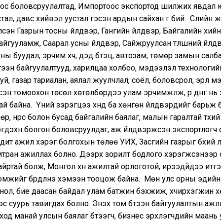
ос боловсруулалтад, Импортоос экспортод шилжих явдал 
ал, давс хийвэл уустал гэсэн ардын сайхан үг бий. Сүүлийн жи
үлсэн Газрын тосны үйлдвэр, Гангийн үйлдвэр, Байгалийн хийн
йгууламж, Саарал усны үйлдвэр, Сайжруулсан түлшний үйлд
ны буудал, эрчим хүч, дэд бүтэц, автозам, төмөр замын салб
тээн байгуулалтууд, харилцаа холбоо, мэдээлэл технологи
уй, газар тариалан, аялал жуулчлал, соёл, боловсрол, эрүүл м
эн томоохон төсөл хөтөлбөрүүдээ улам эрчимжүүлж, үр дүнг нь ү
й байна. Үүний зэрэгцээ хүнд ба хөнгөн үйлдвэрүүдийг барьж 
мөр, нүүрс болон бусад байгалийн баялаг, малын гаралтай түүхи
эгдэхүүн болгон боловсруулдаг, аж үйлдвэржсэн экспортлогч
дит ажил хэрэг болгохын төлөө УИХ, Засгийн газрыг бүхий л
тран ажиллах болно. Дээрх зорилт бодлого хэрэгжсэнээр 
айртай болж, Монгол хүн ажилтай орлоготой, ирээдүйдээ итг
мжийг бүрдүүлнэ хэмээн тооцож байна. Мөн улс орны эдийн
тнол, бие даасан байдал улам батжин бэхжиж, хүчирхэгжин 
эс суурь тавигдах болно. Энэхүү том бүтээн байгуулалтын аж
ход манай улсын баялаг бүтээгч, бизнес эрхлэгчдийн маань у