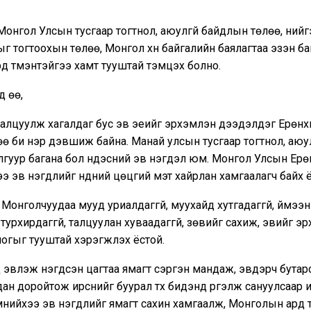
онгол Улсын тусгаар тогтнол, аюулгүй байдлын төлөө, ний
г тогтоохын төлөө, Монгол хүн байгалийн баялагтаа эзэн б
ард түмэнтэйгээ хамт тууштай тэмцэх болно.
д өө,
талцуулж хагалдаг бус эв эеийг эрхэмлэн дээдэлдэг Ерөнх
ө би нэр дэвшиж байна. Манай улсын тусгаар тогтнол, аюул
гуур багана бол үндэсний эв нэгдэл юм. Монгол Улсын Ерө
ээ эв нэгдлийг нүдний цөцгий мэт хайрлан хамгаалагч байх ё
Монголчуудаа мууд уриалдаггүй, муухайд хутгадаггүй, үймээн
 турхирдаггүй, талцуулан хуваадаггүй, зөвийг сахиж, эвийг э
огыг тууштай хэрэгжүүлэх ёстой.
эвлэж нэгдсэн цагтаа ямагт сэргэн мандаж, эвдэрч бутарс
дан доройтож ирснийг буурал түүх бидэнд үргэлж сануулсаар 
мнийхээ эв нэгдлийг ямагт сахин хамгаалж, Монголын ард т