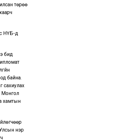
чилсан төрөө
хаарч
лс НҮБ-д
ээ бид
дипломат
гүйн
од байна.
г сахиулах
ь Монгол
аа хамтын
ийлөгчөөр
 Улсын нэр
гч