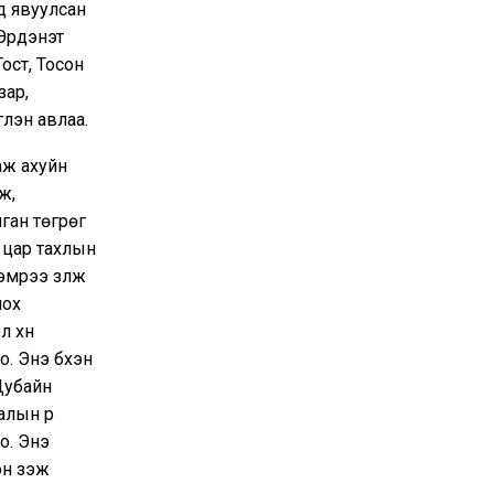
эд явуулсан
“Эрдэнэт
Тост, Тосон
зар,
үлэн авлаа.
аж ахуйн
ж,
нган төгрөг
 цар тахлын
мрээ үзүүлж
лох
 хүн
. Энэ бүхэн
Дубайн
лын үр
о. Энэ
н үзэж