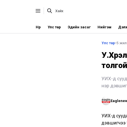
Нүүр
Улс төр
Эдийн засаг
Нийгэм
Дэлх
Улс төр
•
5 жил
У.Хүрэ
толгой
УИХ-д сууд
нэр дэвшиг
Eaglene
УИХ-д сууда
дэвшигчээ 