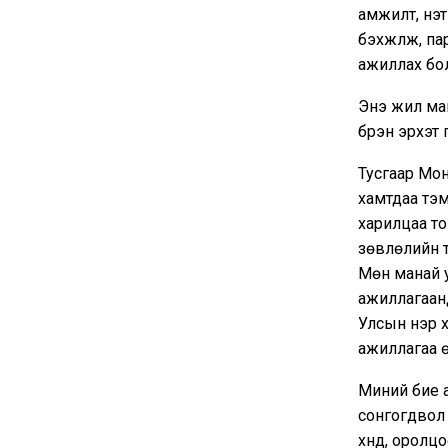
амжилт, үнэ
бэхжүүлж, п
ажиллах бо
Энэ жил ман
бүрэн эрхэт
Тусгаар Мон
хамтдаа тэ
харилцаа т
зөвлөлийн т
Мөн манай 
ажиллагаанд
Улсын нэр х
ажиллагаа ө
Миний бие 
сонгогдвол
хүнд, оролц