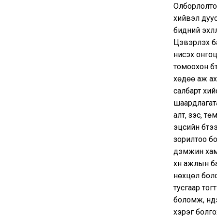
Олборлолто
хийвэл дууст
бидний эхлү
Цэвэрлэх ба
нисэх онгоц
томоохон бү
хөдөө аж ах
салбарт хийс
шаардлагата
алт, зэс, тө
эцсийн бүтэ
зорилтоо бо
дэмжин хам
хүн ажлын б
нөхцөл боло
тусгаар тог
боломж, үнд
хэрэг болго