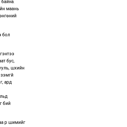
 байна.
ийн маань
мөнгөний
э бол
гэнтээ
ат бус,
уль, шүүхийн
 зэмгүй
г, ард
ульд
г бий
аа үр шимийг