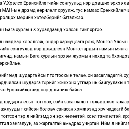
 У.Хүрэлсүх Ерөнхийлөгчийн сонгуульд нэр дэвших эрхээ ав
н МАН-ын дүрэмд өөрчлөлт оруулж, тус намаас Ерөнхийлөгч
оролцох мөрийн хөтөлбөрийг баталжээ.
ын Бага хурлын Х хуралдаанд хэлсэн үгийг хүргэе.
л найдвар хүлээлгэж, өндөр хариуцлага үүрүүлж, Монгол Улсын
чийн сонгуульд нэр дэвшүүлсэн Монгол ардын намын мянга
игчид, намын Бага хурлын эрхэм журмын нөхөд та бүхэндээ 
эрхийлье.
ийгэмд шударга ёсыг тогтоохын төлөө, хүн засагладаггүй, х
ардчилсан шударга төрийг жинхэнэ утгаар нь байгуулахын 
ын Ерөнхийлөгчид нэр дэвшиж байна.
 шударга ёсыг тогтоох, сайн засаглалыг төлөвшүүлэх талаа
 ажлуудыг хийсэн боловч санасан хэмжээнд хүрч чадаагүй ба
огтсон тэр л нийгэмд хүн эрх чөлөөтэй, хүсэл тэмүүлэлтэй, и
этгэл хангалуун, аз жаргалтай амьдрах учиртай. Ийм л нийгэ