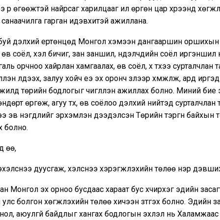
э үр өгөөжтэй найрсаг харилцааг илүү өргөн цар хүрээнд хөгжү
 санаачилга гарган идэвхитэй ажиллана.
уй дэлхий ертөнцөд Монгол хэмээн дангааршин оршихын 
үүх, өв соёл, хэл бичиг, зан заншил, нүүдэлчдийн соёл иргэншил
аль орчноо хайрлан хамгаалах, өв соёл, үүх түүхээ сурталчлан т
үүлэн үлдээх, залуу хойч үеэ эх оронч үзлээр хүмүүжүүлж, ард ирг
 ажилд төрийн бодлогыг чиглүүлэн ажиллах болно. Миний бие
өндөрт өргөж, агуу түүх, өв соёлоо дэлхий нийтэд сурталчлан
ээ эв нэгдлийг эрхэмлэн дээдэлсэн Төрийн тэргүүн байхын 
х болно.
д өө,
хэлснээ дуусгаж, хэлснээ хэрэгжүүлэхийн төлөө нэр дэвши
ан Монгол эх орноо бусдаас хараат бус хүчирхэг эдийн засаг
 улс болгон хөгжүүлэхийн төлөө хичээн зүтгэх болно. Эдийн з
тнол, аюулгүй байдлыг хангах бодлогын эхлэл нь Халамжаас