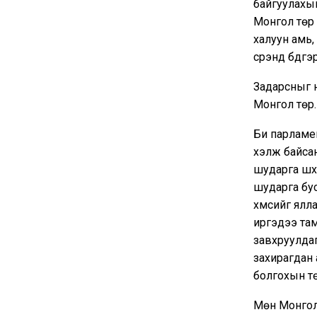
байгуулахыг
Монгол төр 
халуун амь,
сүрэнд бүдгэр
Задарсныг н
Монгол төр.
Би парламе
хэлж байсан
шударга шүү
шударга бус
хүмүүсийг ял
иргэдээ там
завхруулдаг
захирагдан 
болгохын төл
Мөн Монгол 