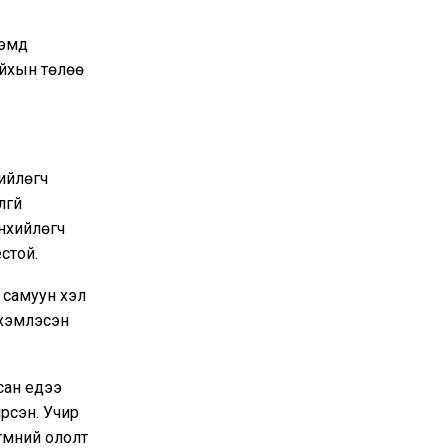
гэмд
айхын төлөө
ийлөгч
гүй
нхийлөгч
стой.
 самуун үхэл
рхэмлэсэн
ан үедээ
ирсэн. Учир
үмний ололт