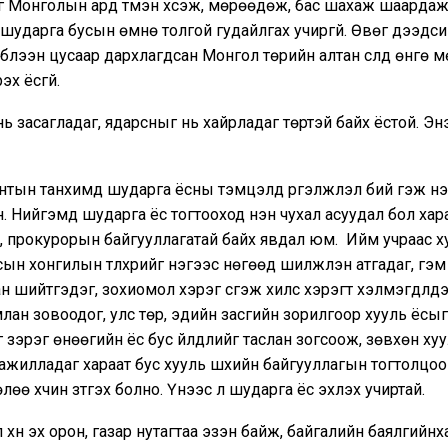
 Монголын ард түмэн хүсэж, мөрөөдөж, бас шахаж шаардаж
шударга бусын өмнө толгой гудайлгах учиргүй. Өвөг дээдс
 бүлээн цусаар дархлагдсан Монгол төрийн алтан сүлд өнгө 
эх ёсгүй.
ь засагладаг, ядарсныг нь хайрладаг төртэй байх ёстой. Эн
нтын танхимд шударга ёсны тэмцэлд үргэлжлэл бий гэж нэ
. Нийгэмд шударга ёс тогтооход нэн чухал асуудал бол хара
х, прокурорын байгууллагатай байх явдал юм. Ийм учраас ху
ын хонгилын түлхүүрийг нэгээс нөгөөд шилжүүлэн атгадаг, гэм
лан шийтгэдэг, зохиомол хэрэг үүсгэж хилс хэрэгт хэлмэгдүүлдэ
лан зовоодог, улс төр, эдийн засгийн зорилгоор хууль ёсыг
 зэрэг өнөөгийн ёс бус үйлдлийг таслан зогсоож, зөвхөн ху
ажилладаг хараат бус хууль шүүхийн байгууллагын тогтолцоо
өө хүчин зүтгэх болно. Үүнээс л шударга ёс эхлэх учиртай.
хүн эх орон, газар нутагтаа эзэн байж, байгалийн баялгийнх