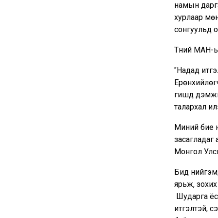
намын дарга
хурлаар мө
сонгуульд 
Түүний МАН-
"Надад итгэ
Ерөнхийлөг
гишүүд дэмж
талархал ил
Миний бие н
засагладаг 
Монгол Улс
Бид нийгэмд
ярьж, зохих
Шударга ёс т
итгэлтэй, с