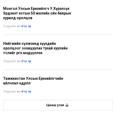
Монгол Улсын Ерөнхийлөгч У.Хүрэлсүх
Эрдэнэт хотын 50 жилийн ойн баярын
хуралд оролцов
16 өдрийн өмнө
•
Улс төр
Нийгмийн сүлжээнд хүүхдийн
оролцоог зохицуулах тухай хуулийн
төслийг өргөн мэдүүллээ
18 өдрийн өмнө
•
Улс төр
Тажикистан Улсын Ерөнхийлөгчийн
айлчлал өндөрлөлөө
18 өдрийн өмнө
•
Улс төр
Цааш үзэх