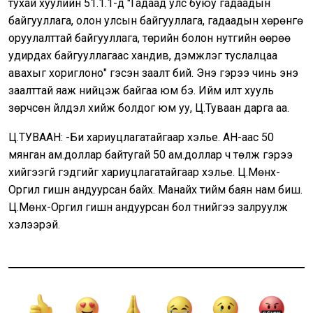
тухай хуулийн 51.1.1-д "Гадаад улс буюу гадаадын
байгууллага, олон улсын байгууллага, гадаадын хөрөнгө
оруулалттай байгууллага, төрийн болон нутгийн өөрөө
удирдах байгууллагаас хандив, дэмжлэг туслалцаа
авахыг хориглоно" гэсэн заалт бий. Энэ гэрээ чинь энэ
заалттай яаж нийцэж байгаа юм бэ. Ийм илт хууль
зөрчсөн үйлдэл хийж болдог юм уу, Ц.Туваан дарга аа.
Ц.ТУВААН: -Би хариуцлагатайгаар хэлье. АН-аас 50
мянган ам.доллар байтугай 50 ам.доллар ч төлж гэрээ
хийгээгүй гэдгийг хариуцлагатайгаар хэлье. Ц.Мөнх-
Оргил гишүүн андуурсан байх. Манайх тийм баян нам биш.
Ц.Мөнх-Оргил гишүүн андуурсан бол түүнийгээ залруулж
хэлээрэй.