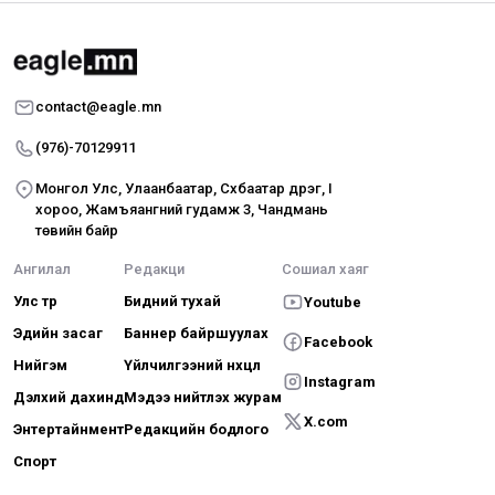
contact@eagle.mn
(976)-70129911
Монгол Улс, Улаанбаатар, Сүхбаатар дүүрэг, I
хороо, Жамъяангүний гудамж 3, Чандмань
төвийн байр
Ангилал
Редакци
Сошиал хаяг
Улс төр
Бидний тухай
Youtube
Эдийн засаг
Баннер байршуулах
Facebook
Нийгэм
Үйлчилгээний нөхцөл
Instagram
Дэлхий дахинд
Мэдээ нийтлэх журам
X.com
Энтертайнмент
Редакцийн бодлого
Спорт