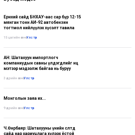
Ерөнхий сайд БНХАУ-аас сар бүр 12-15
мянган тонн АИ-92 автобензин
тогтмол нийлүүлэх хүсэлт тавила
15 цагийн өмнө
•
Улс төр
АН: Шатахуун импортлогч
компаниудын савны үлдэгдлийг нөөц
мэтээр мэдээлж байгаа нь буруу
3 өдрийн өмнө
•
Улс төр
Монголын заяа их...
9 өдрийн өмнө
•
Улс төр
Ч.Өнөрбаяр: Шатахууны үнийн өсөлтөд
сайд нар хариуцлага хүлээх ёстой