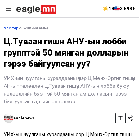
18
3,593₮
Улс төр
•
5 жилийн өмнө
Ц.Туваан гишүүн АНУ-ын лобби
групптэй 50 мянган долларын
гэрээ байгуулсан уу?
УИХ-ын чуулганы хуралдааны үеэр Ц.Мөнх-Оргил гишүүн
АН-ыг төлөөлөн Ц.Туваан гишүүн АНУ-ын лобби буюу
нөлөөллийн бүлэгтэй 50 мянган ам.долларын гэрээ
байгуулсан гэдгийг онцоллоо
Eaglenews
УИХ-ын чуулганы хуралдааны үеэр Ц.Мөнх-Оргил гишүүн