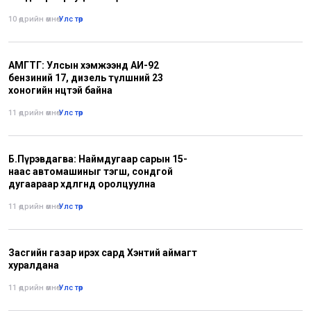
10 өдрийн өмнө
•
Улс төр
АМГТГ: Улсын хэмжээнд АИ-92
бензиний 17, дизель түлшний 23
хоногийн нөөцтэй байна
11 өдрийн өмнө
•
Улс төр
Б.Пүрэвдагва: Наймдугаар сарын 15-
наас автомашиныг тэгш, сондгой
дугаараар хөдөлгөөнд оролцуулна
11 өдрийн өмнө
•
Улс төр
Засгийн газар ирэх сард Хэнтий аймагт
хуралдана
11 өдрийн өмнө
•
Улс төр