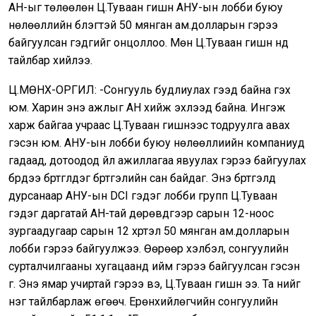
АН-ыг төлөөлөн Ц.Туваан гишүүн АНУ-ын лобби буюу
нөлөөллийн бүлэгтэй 50 мянган ам.долларын гэрээ
байгуулсан гэдгийг онцоллоо. Мөн Ц.Туваан гишүүн үүнд
тайлбар хийлээ.
Ц.МӨНХ-ОРГИЛ: -Сонгууль будлиулах гээд байна гэх
юм. Харин энэ ажлыг АН хийж эхлээд байна. Ингэж
харж байгаа учраас Ц.Туваан гишүүнээс тодруулга авах
гэсэн юм. АНУ-ын лобби буюу нөлөөллиийн компаниуд
гадаад, дотоодод үйл ажиллагаа явуулах гэрээ байгуулах
бүрдээ бүртгүүлдэг бүртгэлийн сан байдаг. Энэ бүртгэлд
дурсанаар АНУ-ын DCI гэдэг лобби групп Ц.Туваан
гэдэг даргатай АН-тай дөрөвдүгээр сарын 12-ноос
зургаадугаар сарын 12 хүртэл 50 мянган ам.долларын
лобби гэрээ байгуулжээ. Өөрөөр хэлбэл, сонгуулийн
сурталчилгааны хугацаанд ийм гэрээ байгуулсан гэсэн
үг. Энэ ямар учиртай гэрээ вэ, Ц.Туваан гишүүн ээ. Та үүнийг
нэг тайлбарлаж өгөөч. Ерөнхийлөгчийн сонгуулийн