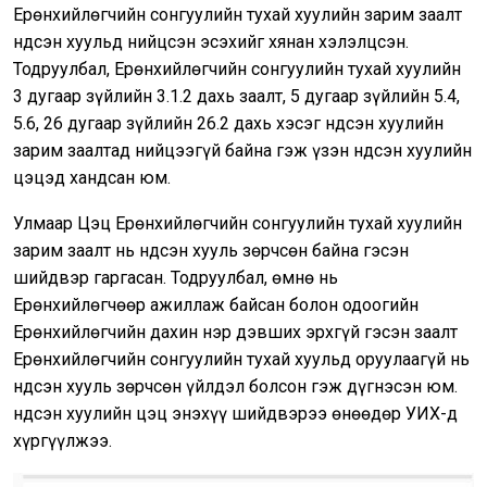
Ерөнхийлөгчийн сонгуулийн тухай хуулийн зарим заалт
Үндсэн хуульд нийцсэн эсэхийг хянан хэлэлцсэн.
Тодруулбал, Ерөнхийлөгчийн сонгуулийн тухай хуулийн
3 дугаар зүйлийн 3.1.2 дахь заалт, 5 дугаар зүйлийн 5.4,
5.6, 26 дугаар зүйлийн 26.2 дахь хэсэг Үндсэн хуулийн
зарим заалтад нийцээгүй байна гэж үзэн Үндсэн хуулийн
цэцэд хандсан юм.
Улмаар Цэц Ерөнхийлөгчийн сонгуулийн тухай хуулийн
зарим заалт нь Үндсэн хууль зөрчсөн байна гэсэн
шийдвэр гаргасан. Тодруулбал, өмнө нь
Ерөнхийлөгчөөр ажиллаж байсан болон одоогийн
Ерөнхийлөгчийн дахин нэр дэвших эрхгүй гэсэн заалт
Ерөнхийлөгчийн сонгуулийн тухай хуульд оруулаагүй нь
Үндсэн хууль зөрчсөн үйлдэл болсон гэж дүгнэсэн юм.
Үндсэн хуулийн цэц энэхүү шийдвэрээ өнөөдөр УИХ-д
хүргүүлжээ.