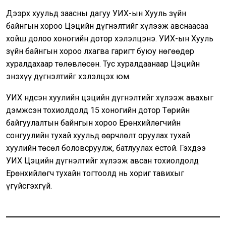
Дээрх хуульд заасны дагуу УИХ-ын Хууль зүйн
байнгын хороо Цэцийн дүгнэлтийг хүлээж авснаасаа
хойш долоо хоногийн дотор хэлэлцэнэ. УИХ-ын Хууль
зүйн байнгын хороо лхагва гаригт буюу нөгөөдөр
хуралдахаар төлөвлөсөн. Тус хуралдаанаар Цэцийн
энэхүү дүгнэлтийг хэлэлцэх юм.
УИХ Үндсэн хуулийн цэцийн дүгнэлтийг хүлээж авахыг
дэмжсэн тохиолдолд 15 хоногийн дотор Төрийн
байгуулалтын байнгын хороо Ерөнхийлөгчийн
сонгуулийн тухай хуульд өөрчлөлт оруулах тухай
хуулийн төсөл боловсруулж, батлуулах ёстой. Гэхдээ
УИХ Цэцийн дүгнэлтийг хүлээж авсан тохиолдолд
Ерөнхийлөгч тухайн тогтоолд нь хориг тавихыг
үгүйсгэхгүй.