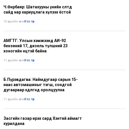
Ч.Өнөрбаяр: Шатахууны үнийн өсөлтөд
сайд нар хариуцлага хүлээх ёстой
10 өдрийн өмнө
•
Улс төр
АМГТГ: Улсын хэмжээнд АИ-92
бензиний 17, дизель түлшний 23
хоногийн нөөцтэй байна
11 өдрийн өмнө
•
Улс төр
Б.Пүрэвдагва: Наймдугаар сарын 15-
наас автомашиныг тэгш, сондгой
дугаараар хөдөлгөөнд оролцуулна
11 өдрийн өмнө
•
Улс төр
Засгийн газар ирэх сард Хэнтий аймагт
хуралдана