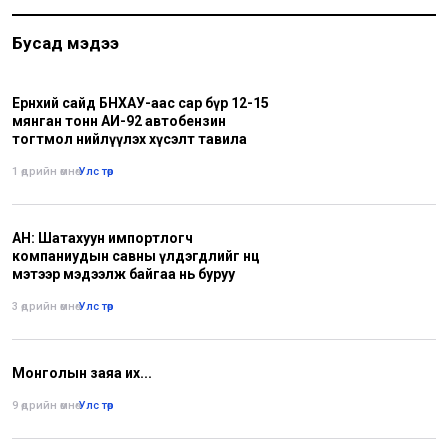
Бусад мэдээ
Ерөнхий сайд БНХАУ-аас сар бүр 12-15
мянган тонн АИ-92 автобензин
тогтмол нийлүүлэх хүсэлт тавила
1 өдрийн өмнө
•
Улс төр
АН: Шатахуун импортлогч
компаниудын савны үлдэгдлийг нөөц
мэтээр мэдээлж байгаа нь буруу
3 өдрийн өмнө
•
Улс төр
Монголын заяа их...
9 өдрийн өмнө
•
Улс төр