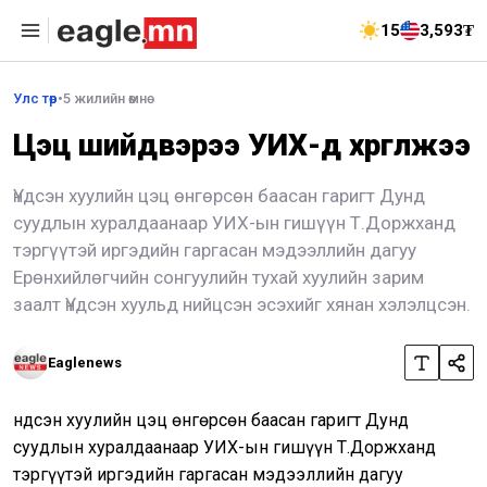
15
3,593₮
Улс төр
•
5 жилийн өмнө
Цэц шийдвэрээ УИХ-д хүргүүлжээ
Үндсэн хуулийн цэц өнгөрсөн баасан гаригт Дунд
суудлын хуралдаанаар УИХ-ын гишүүн Т.Доржханд
тэргүүтэй иргэдийн гаргасан мэдээллийн дагуу
Ерөнхийлөгчийн сонгуулийн тухай хуулийн зарим
заалт Үндсэн хуульд нийцсэн эсэхийг хянан хэлэлцсэн.
Eaglenews
Үндсэн хуулийн цэц өнгөрсөн баасан гаригт Дунд
суудлын хуралдаанаар УИХ-ын гишүүн Т.Доржханд
тэргүүтэй иргэдийн гаргасан мэдээллийн дагуу