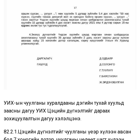
УИХ-ын чуулганы хуралдааны дэгийн тухай хуульд
заасны дагуу УИХ Цэцийн дүгнэлтийг дараах
зохицуулалтын дагуу хэлэлцэнэ.
82.2.1.Цэцийн дүгнэлтийг чуулганы үеэр хүлээн авсан
бол 7 хоногийн дотор, чуулганы чөлөөт цагт хүлээн