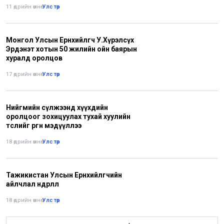
11 өдрийн өмнө
•
Улс төр
Монгол Улсын Ерөнхийлөгч У.Хүрэлсүх
Эрдэнэт хотын 50 жилийн ойн баярын
хуралд оролцов
17 өдрийн өмнө
•
Улс төр
Нийгмийн сүлжээнд хүүхдийн
оролцоог зохицуулах тухай хуулийн
төслийг өргөн мэдүүллээ
18 өдрийн өмнө
•
Улс төр
Тажикистан Улсын Ерөнхийлөгчийн
айлчлал өндөрлөлөө
18 өдрийн өмнө
•
Улс төр