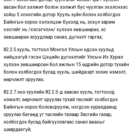
авсан бол ээлжит болон ээлжит бус чуулган эхэлснээс
хойш 5 хоногийн дотор Хууль зүйн болон холбогдох
Байнгын хороо хэлэлцэж бүхэлд нь, эсхүл зарим
хэсгийг нь /хэсэгчлэн/ хүлээн зөвшөөрөх, эс
зөвшөөрөх асуудлаар санал, дүгнэлт гаргах;
82.2.5.хууль, тогтоол Монгол Улсын Үндсэн хуульд
нийцээгүй гэсэн Цэцийн дүгнэлтийг Улсын Их Хурал
хүлээн зөвшөөрсөн бол ажлын 15 өдрийн дотор тухайн
болон холбогдох бусад хууль, шийдвэрт зохих нэмэлт,
өөрчлөлт оруулах;
82.2.7.энэ хуулийн 82.2.5-д заасан хууль, тогтоолд
нэмэлт, өөрчлөлт оруулах тухай төслийг холбогдох
Байнгын хороо боловсруулж, нэгдсэн хуралдаанд
оруулах бөгөөд уг төслийн талаар Засгийн газар,
холбогдох бусад байгууллагаас санал авахыг
шаардахгүй;