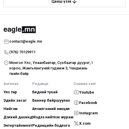
Цааш үзэх
contact@eagle.mn
(976)-70129911
Монгол Улс, Улаанбаатар, Сүхбаатар дүүрэг, I
хороо, Жамъяангүний гудамж 3, Чандмань
төвийн байр
Ангилал
Редакци
Сошиал хаяг
Улс төр
Бидний тухай
Youtube
Эдийн засаг
Баннер байршуулах
Facebook
Нийгэм
Үйлчилгээний нөхцөл
Instagram
Дэлхий дахинд
Мэдээ нийтлэх журам
X.com
Энтертайнмент
Редакцийн бодлого