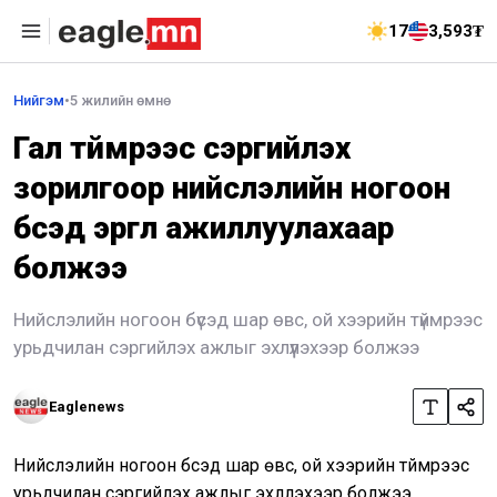
17
3,593₮
Нийгэм
•
5 жилийн өмнө
Гал түймрээс сэргийлэх
зорилгоор нийслэлийн ногоон
бүсэд эргүүл ажиллуулахаар
болжээ
Нийслэлийн ногоон бүсэд шар өвс, ой хээрийн түймрээс
урьдчилан сэргийлэх ажлыг эхлүүлэхээр болжээ
Eaglenews
Нийслэлийн ногоон бүсэд шар өвс, ой хээрийн түймрээс
урьдчилан сэргийлэх ажлыг эхлүүлэхээр болжээ.