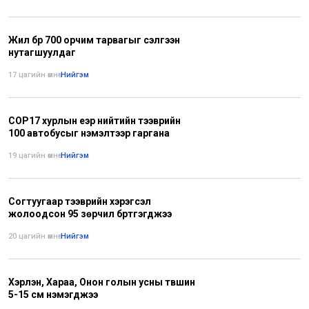
Жил бүр 700 орчим тарвагыг сэлгээн
нутагшуулдаг
17 цагийн өмнө
•
Нийгэм
СОР17 хурлын үеэр нийтийн тээврийн
100 автобусыг нэмэлтээр гаргана
19 цагийн өмнө
•
Нийгэм
Согтуугаар тээврийн хэрэгсэл
жолоодсон 95 зөрчил бүртгэгджээ
20 цагийн өмнө
•
Нийгэм
Хэрлэн, Хараа, Онон голын усны түвшин
5-15 см нэмэгджээ