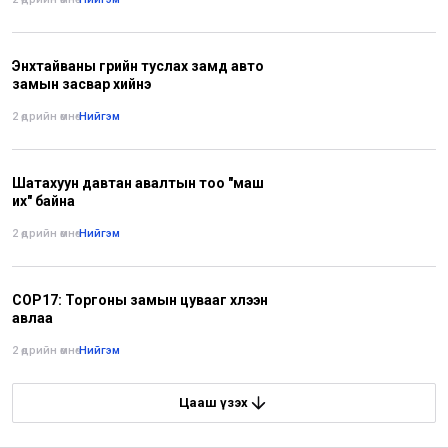
Энхтайваны гүүрийн туслах замд авто
замын засвар хийнэ
2 өдрийн өмнө
•
Нийгэм
Шатахуун давтан авалтын тоо "маш
их" байна
2 өдрийн өмнө
•
Нийгэм
COP17: Торгоны замын цувааг хүлээн
авлаа
2 өдрийн өмнө
•
Нийгэм
Цааш үзэх