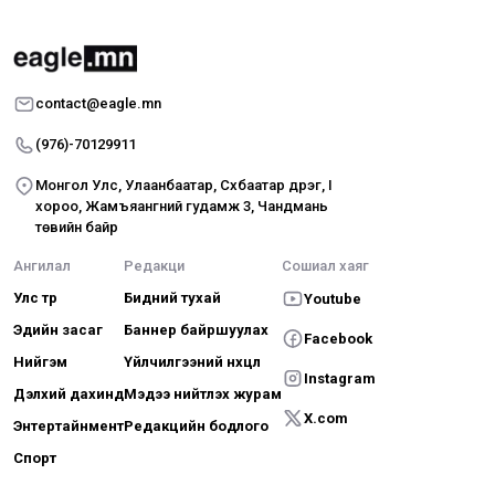
contact@eagle.mn
(976)-70129911
Монгол Улс, Улаанбаатар, Сүхбаатар дүүрэг, I
хороо, Жамъяангүний гудамж 3, Чандмань
төвийн байр
Ангилал
Редакци
Сошиал хаяг
Улс төр
Бидний тухай
Youtube
Эдийн засаг
Баннер байршуулах
Facebook
Нийгэм
Үйлчилгээний нөхцөл
Instagram
Дэлхий дахинд
Мэдээ нийтлэх журам
X.com
Энтертайнмент
Редакцийн бодлого
Спорт