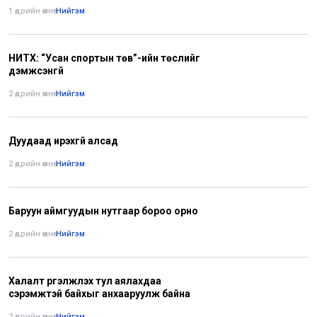
1 өдрийн өмнө
•
Нийгэм
НИТХ: “Усан спортын төв”-ийн төслийг
дэмжсэнгүй
2 өдрийн өмнө
•
Нийгэм
Дуудаад ирэхгүй алсад
2 өдрийн өмнө
•
Нийгэм
Баруун аймгуудын нутгаар бороо орно
2 өдрийн өмнө
•
Нийгэм
Халалт үргэлжлэх тул аялахдаа
сэрэмжтэй байхыг анхааруулж байна
2 өдрийн өмнө
•
Нийгэм