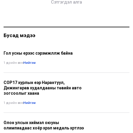
Сэтгэгдэл алга
Бусад мэдээ
Гол усны үерээс сэрэмжлүүлж байна
1 өдрийн өмнө
•
Нийгэм
COP17 хурлын үеэр Нарантуул,
Дүнжингарав худалдааны төвийн авто
зогсоолыг хаана
1 өдрийн өмнө
•
Нийгэм
Олон улсын хиймэл оюуны
олимпиадаас хоёр хүрэл медаль хүртлээ