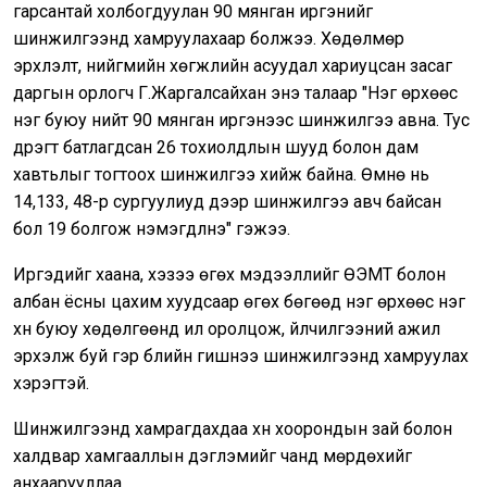
гарсантай холбогдуулан 90 мянган иргэнийг
шинжилгээнд хамруулахаар болжээ. Хөдөлмөр
эрхлэлт, нийгмийн хөгжлийн асуудал хариуцсан засаг
даргын орлогч Г.Жаргалсайхан энэ талаар "Нэг өрхөөс
нэг буюу нийт 90 мянган иргэнээс шинжилгээ авна. Тус
дүүрэгт батлагдсан 26 тохиолдлын шууд болон дам
хавтьлыг тогтоох шинжилгээ хийж байна. Өмнө нь
14,133, 48-р сургуулиуд дээр шинжилгээ авч байсан
бол 19 болгож нэмэгдүүлнэ" гэжээ.
Иргэдийг хаана, хэзээ өгөх мэдээллийг ӨЭМТ болон
албан ёсны цахим хуудсаар өгөх бөгөөд нэг өрхөөс нэг
хүн буюу хөдөлгөөнд илүү оролцож, үйлчилгээний ажил
эрхэлж буй гэр бүлийн гишүүнээ шинжилгээнд хамруулах
хэрэгтэй.
Шинжилгээнд хамрагдахдаа хүн хоорондын зай болон
халдвар хамгааллын дэглэмийг чанд мөрдөхийг
анхаарууллаа.