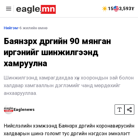
15
3,593₮
Нийгэм
•
6 жилийн өмнө
Баянзүрх дүүргийн 90 мянган
иргэнийг шинжилгээнд
хамруулна
Шинжилгээнд хамрагдахдаа хүн хоорондын зай болон
халдвар хамгааллын дэглэмийг чанд мөрдөхийг
анхаарууллаа.
Eaglenews
Нийслэлийн хэмжээнд Баянзүрх дүүргийн коронавирусийн
халдварын шинэ голомт тус дүүргийн нэгдсэн эмнэлэгт