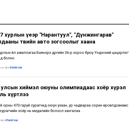
7 хурлын үеэр "Нарантуул", "Дүнжингарав"
лдааны төвийн авто зогсоолыг хаана
урлын үйл ажиллагаа Баянзүрх дүүргийн 36-р хороо буюу Үндэсний цэцэрлэг
нд болно.
н өмнө
•
Нийгэм
 улсын хиймэл оюуны олимпиадаас хоёр хүрэл
ль хүртлээ
уй орны 470 гаруй сурагчид оюун ухаан, ур чадвараа сорин өрсөлдсөнөөс
сурагчийн хоёр нь медалийн болзол хангалаа.
өмнө
•
Нийгэм