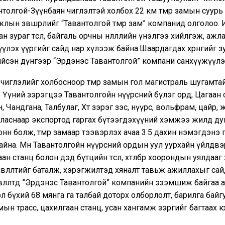
толгой-Зүүнбаян чиглэлтэй холбох 22 км төмөр замын суурь
лын зөвшөөрлийг “Тавантолгой төмөр зам” компанид олголоо
н зураг төсөл, байгаль орчны нөлөөллийн үнэлгээ хийлгэж, ажл
үүлэх үүргийг сайд нар хүлээж байна.Шаардагдах хөрөнгийг зу
ийсэн дүнгээр “Эрдэнэс Тавантолгой” компани санхүүжүүлэ
чиглэлийг холбосноор төмөр замын гол магистраль шугамта
 Үүний зэрэгцээ Тавантолгойн нүүрсний бүлэг орд, Цагаан 
, Чандгана, Талбулаг, Хөөт зэрэг зэс, нүүрс, вольфрам, цайр
ласнаар экспортод гаргах бүтээгдэхүүний хэмжээ жилд д
онн болж, төмөр замаар тээвэрлэх ачаа 3.5 дахин нэмэгдэнэ 
йна. Мөн Тавантолгойн нүүрсний ордын уул уурхайн үйлдвэрл
ан станц болон дэд бүтцийн төсөл, хөтөлбөр хоорондын уялдааг
лөвлөлтийг баталж, хэрэгжилтэд хяналт тавьж ажиллахыг сай
лөвлөлтөд ”Эрдэнэс Тавантолгой” компанийн эзэмшиж байгаа
өрөл бүхий 68 мянга га талбай доторх олборлолт, барилга байгу
мын трасс, цахилгаан станц, усан хангамж зэргийг багтаах 