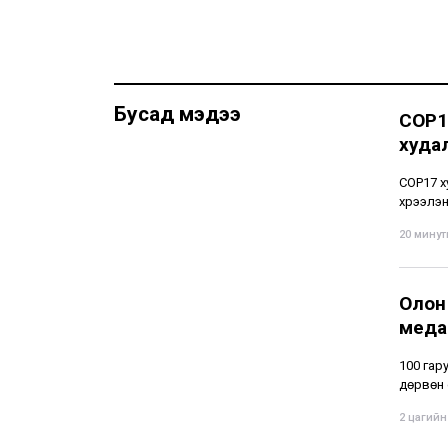
Бусад мэдээ
COP1
худа
СОР17 х
хүрээлэ
20 минуты
Олон
меда
100 гар
дөрвөн 
2 цагийн 