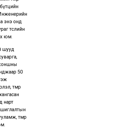
 бүтцийн
. Инженерийн
аа энэ онд
раг төслийн
х юм.
й шууд
суварга,
, жоншны
унджаар 50
гэж
эл, төмөр
 хангасан
д нарт
 ашиглалтын
уламж, төмөр
юм.