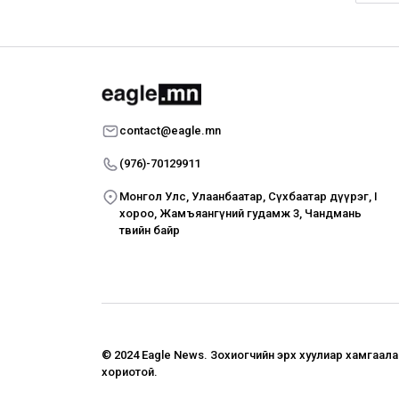
contact@eagle.mn
(976)-70129911
Монгол Улс, Улаанбаатар, Сүхбаатар дүүрэг, I
хороо, Жамъяангүний гудамж 3, Чандмань
төвийн байр
© 2024 Eagle News.
Зохиогчийн эрх хуулиар хамгаал
хориотой.