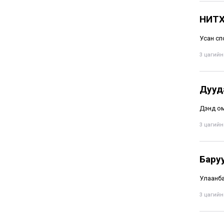
НИТХ
Усан сп
3 цагийн 
Дууд
Дэндүү 
3 цагийн 
Бару
Улаанба
3 цагийн 