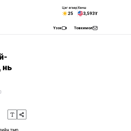
Цаг агаар
Ханш
25
3,593₮
Үзэх
Товхимол
й-
 нь
с
йн төмөр