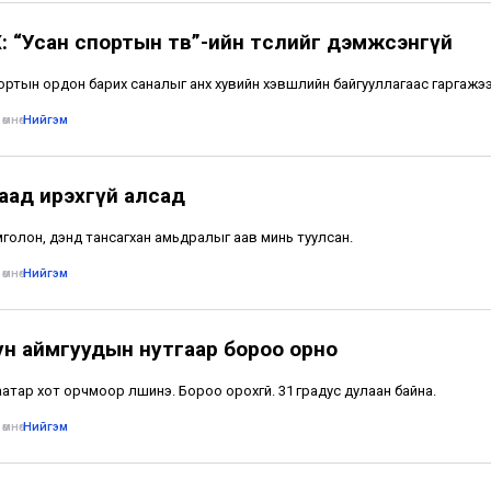
: “Усан спортын төв”-ийн төслийг дэмжсэнгүй
ортын ордон барих саналыг анх хувийн хэвшлийн байгууллагаас гаргажээ
өмнө
•
Нийгэм
аад ирэхгүй алсад
омголон, дэндүү тансагхан амьдралыг аав минь туулсан.
өмнө
•
Нийгэм
ун аймгуудын нутгаар бороо орно
атар хот орчмоор үүлшинэ. Бороо орохгүй. 31 градус дулаан байна.
өмнө
•
Нийгэм