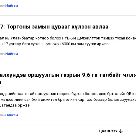
мнө
•
Нийгэм
7: Торгоны замын цувааг хүлээн авлаа
ал нь Улаанбаатар хотноо болох НҮБ-ын Цөлжилттэй тэмцэх тухай кон
н 17 дугаар бага хурлын өмнөхөн 6000 км зам туулж иржээ.
мнө
•
Нийгэм
лхүндэв оршуулгын газрын 9.6 га талбайг чөлөөл
а
үндэвийн хаалттай оршуулгын газрын бурхан болоочдын бүртгэлийг QR к
 мэдээллийн сан бүхий дижитал бүртгэлийн карт хэлбэрээр боловсруулах
 шатандаа оржээ
мнө
•
Нийгэм
Цааш үзэх