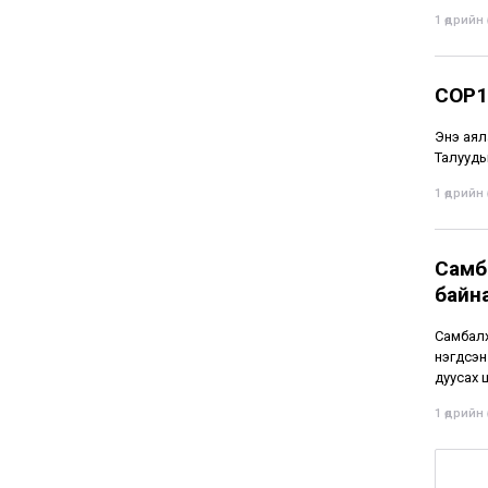
1 өдрийн ө
COP1
Энэ аял
Талууды
1 өдрийн ө
Самба
байн
Самбалх
нэгдсэн
дуусах
1 өдрийн ө