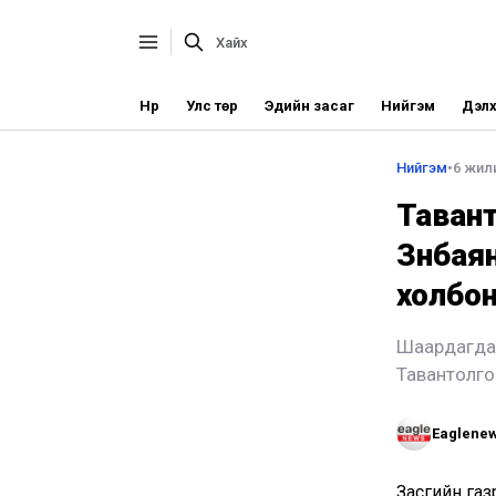
Нүүр
Улс төр
Эдийн засаг
Нийгэм
Дэлх
Нийгэм
•
6 жили
Тавант
Зүүнба
холбо
Шаардагдах 
Тавантолго
Eaglene
Засгийн газ