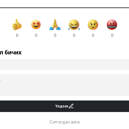
0
0
0
0
0
0
л бичих
Үлдээх
Сэтгэгдэл алга