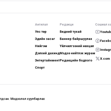
Ангилал
Редакци
Сошиал х
Улс төр
Бидний тухай
Youtu
Эдийн засаг
Баннер байршуулах
Faceb
Нийгэм
Үйлчилгээний нөхцөл
Instag
Дэлхий дахинд
Мэдээ нийтлэх журам
X.com
Энтертайнмент
Редакцийн бодлого
Спорт
агдсан. Мэдээлэл хуулбарлах