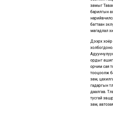
замыг Таван
барилгын аж
нарийвчилса
багтаан эхл
магадлал х
Дээрх хоёр 
холбогдоно.
Адуунчулуун
ордыг ашиг
орчим сая т
тооцоолж ба
зам, цахилга
гадаргын тө
даалгав. Тө
тусгай зөвшө
зам, автоза