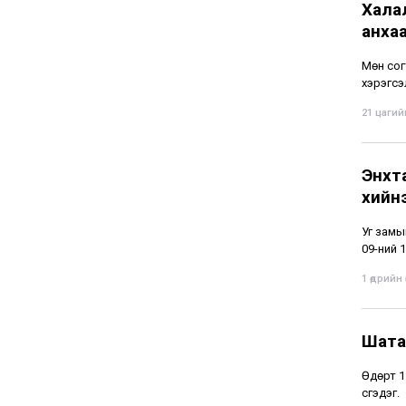
Хала
анха
Мөн сог
хэрэгсэ
21 цагийн
Энхт
хийн
Уг замы
09-ний 1
1 өдрийн ө
Шата
Өдөрт 1
үүсгэдэг.