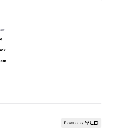
аяг
be
ook
ram
Powered by