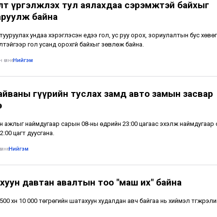
лт үргэлжлэх тул аялахдаа сэрэмжтэй байхыг
аруулж байна
тууруулах ундаа хэрэглэсэн үедээ гол, ус руу орох, зориулалтын бус хөвө
лтэйгээр гол усанд орохгүй байхыг зөвлөж байна.
 өмнө
•
Нийгэм
айваны гүүрийн туслах замд авто замын засвар
э
н ажлыг наймдугаар сарын 08-ны өдрийн 23:00 цагаас эхэлж наймдугаар
2:00 цагт дуусгана.
мнө
•
Нийгэм
хуун давтан авалтын тоо "маш их" байна
500 хүн 10 000 төгрөгийн шатахуун худалдан авч байгаа нь хиймэл түгжрэли