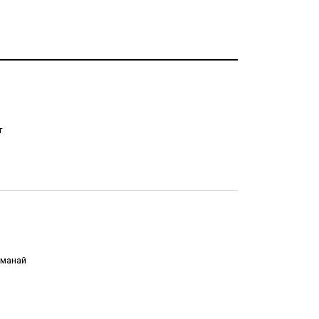
т
 манай