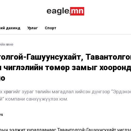
ий дахинд
Урлаг
Спорт
йн өмнө
олгой-Гашуунсухайт, Тавантолго
ян чиглэлийн төмөр замыг хооронд
но
хөрөнгийг зураг төслийн магадлал хийсэн дүнгээр “Эрдэнэ
й” компани санхүүжүүлэх юм.
ws
рын ээлжит хуралдаанаас Тавантолгой-Гашуунсухайт чиглэли