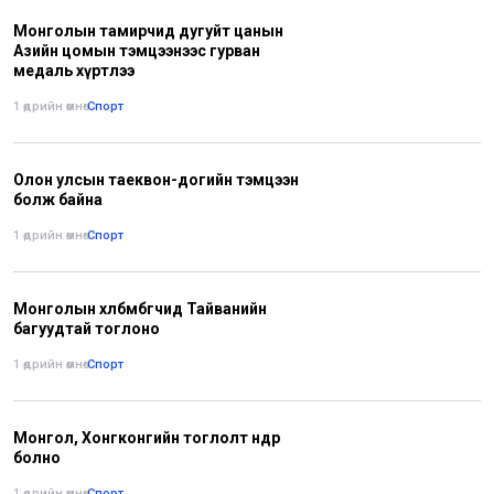
Монголын тамирчид дугуйт цанын
Азийн цомын тэмцээнээс гурван
медаль хүртлээ
1 өдрийн өмнө
•
Спорт
Олон улсын таеквон-догийн тэмцээн
болж байна
1 өдрийн өмнө
•
Спорт
Монголын хөлбөмбөгчид Тайванийн
багуудтай тоглоно
1 өдрийн өмнө
•
Спорт
Монгол, Хонгконгийн тоглолт өнөөдөр
болно
1 өдрийн өмнө
•
Спорт