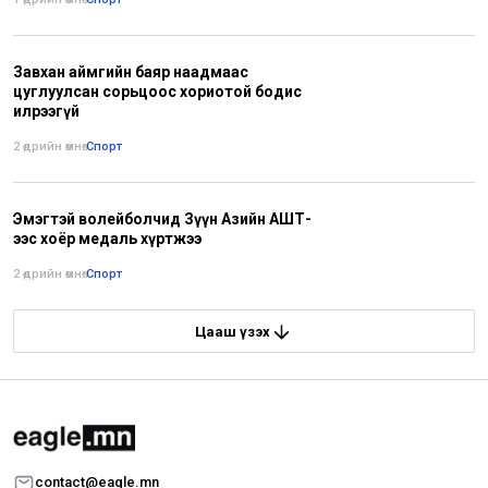
Завхан аймгийн баяр наадмаас
цуглуулсан сорьцоос хориотой бодис
илрээгүй
2 өдрийн өмнө
•
Спорт
Эмэгтэй волейболчид Зүүн Азийн АШТ-
ээс хоёр медаль хүртжээ
2 өдрийн өмнө
•
Спорт
Цааш үзэх
contact@eagle.mn