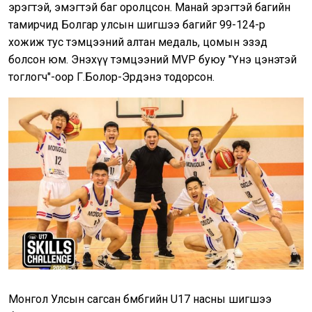
эрэгтэй, эмэгтэй баг оролцсон. Манай эрэгтэй багийн
тамирчид Болгар улсын шигшээ багийг 99-124-өөр
хожиж тус тэмцээний алтан медаль, цомын эзэд
болсон юм. Энэхүү тэмцээний MVP буюу "Үнэ цэнэтэй
тоглогч"-оор Г.Болор-Эрдэнэ тодорсон.
Монгол Улсын сагсан бөмбөгийн U17 насны шигшээ