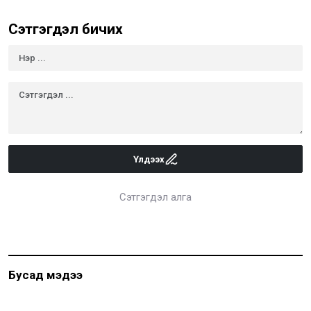
Сэтгэгдэл бичих
Үлдээх
Сэтгэгдэл алга
Бусад мэдээ