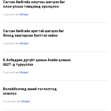
Сагсан бөмбөгийн оюутны шигшээ баг
олон улсын тэмцээнд оролцлоо
2 цагийн өмнө
•
Спорт
Сагсан бөмбөгийн эрэгтэй шигшээ баг
Японд хамтарсан бэлтгэл хийнэ
5 цагийн өмнө
•
Спорт
Б.Ачбадрах дугуйт цанын Азийн цомын
АШТ-д түрүүллээ
8 цагийн өмнө
•
Спорт
Волейболчид эхний тоглолтод
хожлоо
10 цагийн өмнө
•
Спорт