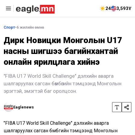
24
3,593₮
Спорт
•
6 жилийн өмнө
Дирк Новицки Монголын U17
насны шигшээ багийнхантай
онлайн ярилцлага хийнэ
"FIBA U17 World Skill Challenge" дэлхийн аварга
шалгаруулах сагсан бөмбөгийн тэмцээнд Монголын
эрэгтэй, эмэгтэй баг оролцсон.
Eaglenews
"FIBA U17 World Skill Challenge" дэлхийн аварга
шалгаруулах сагсан бөмбөгийн тэмцээнд Монголын