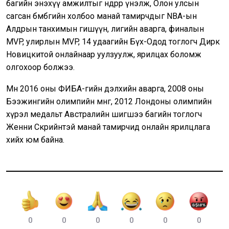
багийн энэхүү амжилтыг өндрөөр үнэлж, Олон улсын
сагсан бөмбөгийн холбоо манай тамирчдыг NBA-ын
Алдрын танхимын гишүүн, лигийн аварга, финалын
MVP, улирлын MVP, 14 удаагийн Бүх-Одод тоглогч Дирк
Новицкитой онлайнаар уулзуулж, ярилцах боломж
олгохоор болжээ.
Мөн 2016 оны ФИБА-гийн дэлхийн аварга, 2008 оны
Бээжингийн олимпийн мөнгө, 2012 Лондоны олимпийн
хүрэл медальт Австралийн шигшээ багийн тоглогч
Женни Скрийнтэй манай тамирчид онлайн ярилцлага
хийх юм байна.
0
0
0
0
0
0