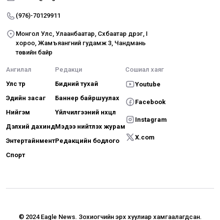
(976)-70129911
Монгол Улс, Улаанбаатар, Сүхбаатар дүүрэг, I
хороо, Жамъяангүний гудамж 3, Чандмань
төвийн байр
Ангилал
Редакци
Сошиал хаяг
Улс төр
Бидний тухай
Youtube
Эдийн засаг
Баннер байршуулах
Facebook
Нийгэм
Үйлчилгээний нөхцөл
Instagram
Дэлхий дахинд
Мэдээ нийтлэх журам
X.com
Энтертайнмент
Редакцийн бодлого
Спорт
© 2024 Eagle News.
Зохиогчийн эрх хуулиар хамгаалагдсан.