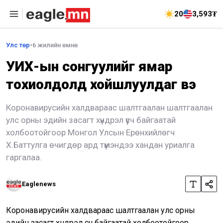
20
3,593₮
Улс төр
•
6 жилийн өмнө
УИХ-ын сонгуулийг ямар
тохиолдолд хойшлуулдаг вэ
Коронавирусийн халдвараас шалтгаалан шалтгаалан
улс орны эдийн засагт хүндрэл үүсч байгаатай
холбоотойгоор Монгол Улсын Ерөнхийлөгч
Х.Баттулга өчигдөр ард түмэндээ хандан уриалга
гаргалаа.
Eaglenews
Коронавирусийн халдвараас шалтгаалан улс орны
эдийн засагт хүндрэл үүсч байгаатай холбоотойгоор