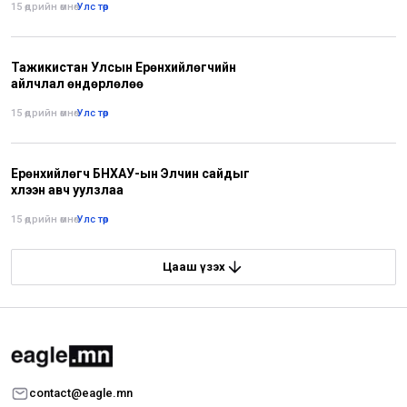
15 өдрийн өмнө
•
Улс төр
Тажикистан Улсын Ерөнхийлөгчийн
айлчлал өндөрлөлөө
15 өдрийн өмнө
•
Улс төр
Ерөнхийлөгч БНХАУ-ын Элчин сайдыг
хүлээн авч уулзлаа
15 өдрийн өмнө
•
Улс төр
Цааш үзэх
contact@eagle.mn