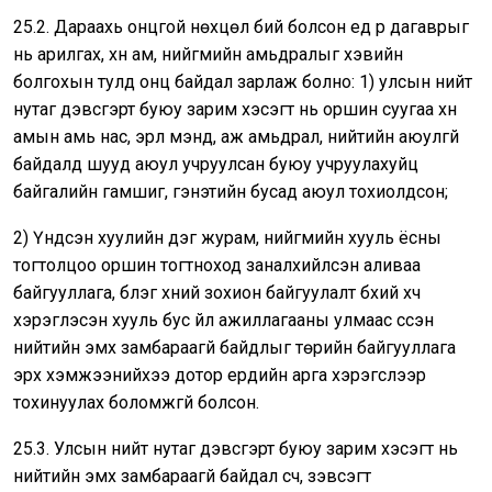
25.2. Дараахь онцгой нөхцөл бий болсон үед үр дагаврыг
нь арилгах, хүн ам, нийгмийн амьдралыг хэвийн
болгохын тулд онц байдал зарлаж болно: 1) улсын нийт
нутаг дэвсгэрт буюу зарим хэсэгт нь оршин суугаа хүн
амын амь нас, эрүүл мэнд, аж амьдрал, нийтийн аюулгүй
байдалд шууд аюул учруулсан буюу учруулахуйц
байгалийн гамшиг, гэнэтийн бусад аюул тохиолдсон;
2) Үндсэн хуулийн дэг журам, нийгмийн хууль ёсны
тогтолцоо оршин тогтноход заналхийлсэн аливаа
байгууллага, бүлэг хүний зохион байгуулалт бүхий хүч
хэрэглэсэн хууль бус үйл ажиллагааны улмаас үүссэн
нийтийн эмх замбараагүй байдлыг төрийн байгууллага
эрх хэмжээнийхээ дотор ердийн арга хэрэгслээр
тохинуулах боломжгүй болсон.
25.3. Улсын нийт нутаг дэвсгэрт буюу зарим хэсэгт нь
нийтийн эмх замбараагүй байдал үүсч, зэвсэгт