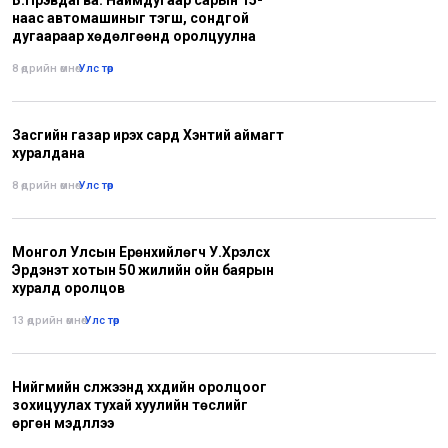
наас автомашиныг тэгш, сондгой
дугаараар хөдөлгөөнд оролцуулна
8 өдрийн өмнө
•
Улс төр
Засгийн газар ирэх сард Хэнтий аймагт
хуралдана
8 өдрийн өмнө
•
Улс төр
Монгол Улсын Ерөнхийлөгч У.Хүрэлсүх
Эрдэнэт хотын 50 жилийн ойн баярын
хуралд оролцов
13 өдрийн өмнө
•
Улс төр
Нийгмийн сүлжээнд хүүхдийн оролцоог
зохицуулах тухай хуулийн төслийг
өргөн мэдүүллээ