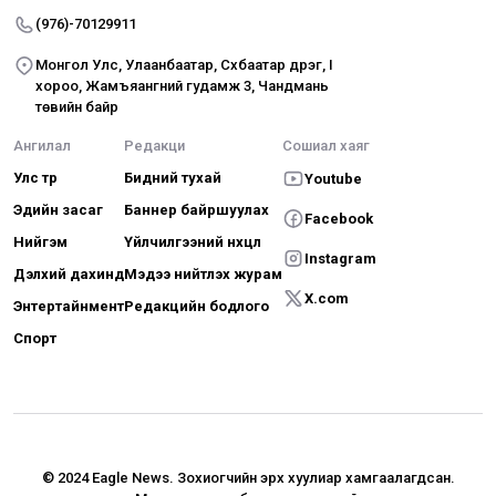
(976)-70129911
Монгол Улс, Улаанбаатар, Сүхбаатар дүүрэг, I
хороо, Жамъяангүний гудамж 3, Чандмань
төвийн байр
Ангилал
Редакци
Сошиал хаяг
Улс төр
Бидний тухай
Youtube
Эдийн засаг
Баннер байршуулах
Facebook
Нийгэм
Үйлчилгээний нөхцөл
Instagram
Дэлхий дахинд
Мэдээ нийтлэх журам
X.com
Энтертайнмент
Редакцийн бодлого
Спорт
© 2024 Eagle News.
Зохиогчийн эрх хуулиар хамгаалагдсан.