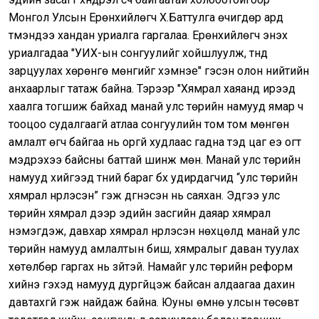
Монгол Улсын Ерөнхийлөгч Х.Баттулга өчигдөр ард
түмэндээ хандан уриалга гаргалаа. Ерөнхийлөгч энэхүү
уриалгадаа "УИХ-ын сонгуулийг хойшлуулж, түүнд
зарцуулах хөрөнгө мөнгийг хэмнэе" гэсэн олон нийтийн
анхаарлыг татаж байна. Тэрээр "Хямрал хаяанд ирээд
хаалга тогшиж байхад манай улс төрийн намууд ямар ч
тооцоо судалгаагүй атлаа сонгуулийн том том мөнгөн
амлалт өгч байгаа нь оргүй худлаас гадна тэд цаг үеэ огт
мэдрэхээ байсны баттай шинж мөн. Манай улс төрийн
намууд хийгээд түүний бараг бүх удирдагчид “улс төрийн
хямрал нүүрлэсэн” гэж дүгнэсэн нь саяхан. Эдүгээ улс
төрийн хямрал дээр эдийн засгийн даяар хямрал
нэмэгдэж, давхар хямрал нүүрлэсэн нөхцөлд манай улс
төрийн намууд амлалтын биш, хямралыг даван туулах
хөтөлбөр гаргах нь зүйтэй. Намайг улс төрийн реформ
хийнэ гэхэд намууд дургүйцэж байсан алдаагаа дахин
давтахгүй гэж найдаж байна. Юуны өмнө улсын төсөвт