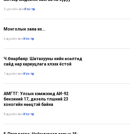
5 цагийн өмнө
•
Улс төр
Монголын заяа их...
6 өдрийн өмнө
•
Улс төр
Ч.Өнөрбаяр: Шатахууны үнийн өсөлтөд
сайд нар хариуцлага хүлээх ёстой
7 өдрийн өмнө
•
Улс төр
АМГТГ: Улсын хэмжээнд АИ-92
бензиний 17, дизель түлшний 23
хоногийн нөөцтэй байна
8 өдрийн өмнө
•
Улс төр
Б.Пүрэвдагва: Наймдугаар сарын 15-