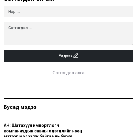
Үлдээх
Сэтгэгдэл алга
Бусад мэдээ
АН: Шатахуун импортлогч
компаниудын савны үлдэгдлийг нөөц
мэтээр мэдээлж байгаа нь буруу