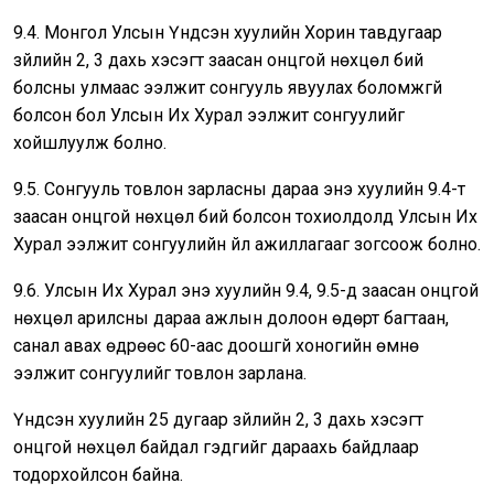
9.4. Монгол Улсын Үндсэн хуулийн Хорин тавдугаар
зүйлийн 2, 3 дахь хэсэгт заасан онцгой нөхцөл бий
болсны улмаас ээлжит сонгууль явуулах боломжгүй
болсон бол Улсын Их Хурал ээлжит сонгуулийг
хойшлуулж болно.
9.5. Сонгууль товлон зарласны дараа энэ хуулийн 9.4-т
заасан онцгой нөхцөл бий болсон тохиолдолд Улсын Их
Хурал ээлжит сонгуулийн үйл ажиллагааг зогсоож болно.
9.6. Улсын Их Хурал энэ хуулийн 9.4, 9.5-д заасан онцгой
нөхцөл арилсны дараа ажлын долоон өдөрт багтаан,
санал авах өдрөөс 60-аас доошгүй хоногийн өмнө
ээлжит сонгуулийг товлон зарлана.
Үндсэн хуулийн 25 дугаар зүйлийн 2, 3 дахь хэсэгт
онцгой нөхцөл байдал гэдгийг дараахь байдлаар
тодорхойлсон байна.