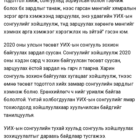
тодотгол хийж, сонгуульд зориулсан болон тэвчиж
болох бүх зардлыг танаж, үүнээс гарсан мөнгийг хямралын
эсрэг арга хэмжээнд зарцуулах, энэ удаагийн УИХ-ын
сонгуулийг хойшлуулж, түүнд зарцуулах хөрөнгө мөнгийг
хэмнэх арга хэмжээг хэрэгжүүлэх нь зүйтэй" гэсэн юм.
2020 оны улсын төсөвт УИХ-ын сонгууль зохион
байгуулах зардал суусан. Сонгуулийг хойшлуулж 2020
оны хэдэн сард ч зохин байгуулсан төсөвт суусан,
зарцуулах ёстой зардал нь гарч л таарна. Харин
сонгууль зохион байгуулах хугацааг хойшлуулж, түүнээс
өмнө төсөвт тодотгол хийх замаар сонгуулийн зардлыг
хэмнэж болно. Ерөнхийлөгч ч үүнийг уриалж байгаа
бололтой. Үүнтэй холбогдуулан УИХ-ын сонгуулийг ямар
тохиолдолд хойшлуулахаар хуульчилсан байдгийг
танилцуулъя.
УИХ-ын сонгуулийн тухай хуульд сонгууль хойшлуулах
зохицуулалтыг дараахь байдлаар тусгажээ.