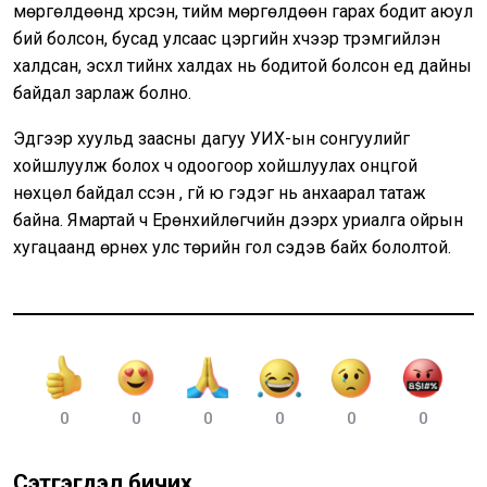
мөргөлдөөнд хүрсэн, тийм мөргөлдөөн гарах бодит аюул
бий болсон, бусад улсаас цэргийн хүчээр түрэмгийлэн
халдсан, эсхүл тийнхүү халдах нь бодитой болсон үед дайны
байдал зарлаж болно.
Эдгээр хуульд заасны дагуу УИХ-ын сонгуулийг
хойшлуулж болох ч одоогоор хойшлуулах онцгой
нөхцөл байдал үүссэн үү, үгүй юү гэдэг нь анхаарал татаж
байна. Ямартай ч Ерөнхийлөгчийн дээрх уриалга ойрын
хугацаанд өрнөх улс төрийн гол сэдэв байх бололтой.
0
0
0
0
0
0
Сэтгэгдэл бичих