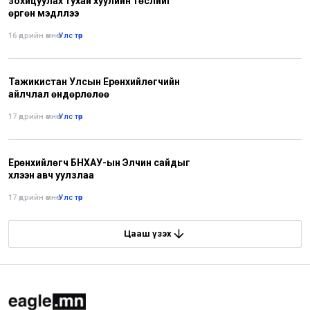
зохицуулах тухай хуулийн төслийг
өргөн мэдүүллээ
16 өдрийн өмнө
•
Улс төр
Тажикистан Улсын Ерөнхийлөгчийн
айлчлал өндөрлөлөө
17 өдрийн өмнө
•
Улс төр
Ерөнхийлөгч БНХАУ-ын Элчин сайдыг
хүлээн авч уулзлаа
17 өдрийн өмнө
•
Улс төр
Цааш үзэх