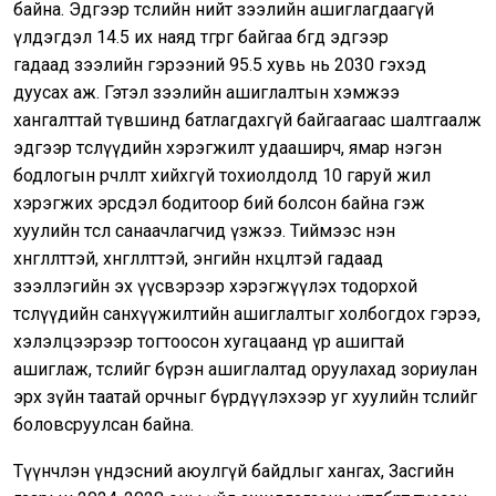
байна. Эдгээр төслийн нийт зээлийн ашиглагдаагүй
үлдэгдэл 14.5 их наяд төгрөг байгаа бөгөөд эдгээр
гадаад зээлийн гэрээний 95.5 хувь нь 2030 гэхэд
дуусах аж. Гэтэл зээлийн ашиглалтын хэмжээ
хангалттай түвшинд батлагдахгүй байгаагаас шалтгаалж
эдгээр төслүүдийн хэрэгжилт удааширч, ямар нэгэн
бодлогын өөрчлөлт хийхгүй тохиолдолд 10 гаруй жил
хэрэгжих эрсдэл бодитоор бий болсон байна гэж
хуулийн төсөл санаачлагчид үзжээ. Тиймээс нэн
хөнгөлөлттэй, хөнгөлөлттэй, энгийн нөхцөлтэй гадаад
зээллэгийн эх үүсвэрээр хэрэгжүүлэх тодорхой
төслүүдийн санхүүжилтийн ашиглалтыг холбогдох гэрээ,
хэлэлцээрээр тогтоосон хугацаанд үр ашигтай
ашиглаж, төслийг бүрэн ашиглалтад оруулахад зориулан
эрх зүйн таатай орчныг бүрдүүлэхээр уг хуулийн төслийг
боловсруулсан байна.
Түүнчлэн үндэсний аюулгүй байдлыг хангах, Засгийн