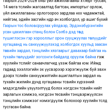
газрын 2024-2028 оны үйл ажиллагааны хөтөлбөрт туссан,
14 мега төслийн жагсаалтад багтсан, импортыг орлож,
үйл ажиллагааны орлогоороо зардлаа нөхөх чадамжтай,
нийгэм, эдийн засгийн өндөр ач холбогдол, үр ашиг бүхий
Газрын тос боловсруулах үйлдвэр, Эрдэнэбүрэнгийн
усан цахилгаан станц болон Сэлбэ дэд төвд
түшиглэсэн гэр хорооллыг орон сууцжуулах төслүүдийг
хугацаанд нь санхүүжүүлэхэд холбогдох хуульд заасан
төсвийн зардал, тэнцлийн хязгаарыг давахаар байгаа нь
тухайн төслүүдийг зогсонги байдалд оруулж байна
гэж
хуулийн төслийг санаачлагчид үзэж байгаа юм. Иймд
гадаад зээллэгийн эх үүсвэрээр хэрэгжүүлж буй зөвхөн
дээрх төслийн санхүүжилтийн ашиглалтын зардал нь
тухайн жилийн дунд хугацааны төсвийн хүрээний
мэдэгдлийн үзүүлэлтүүд болох нэгдсэн төсвийн нийт
зарлагын хэмжээ, нэгдсэн тесвийн тэнцвэржүүлсэн
тэнцлийн хэмжээг нэмэгдүүлж болохоор хуулийн төсөлд
тусгасан байна.