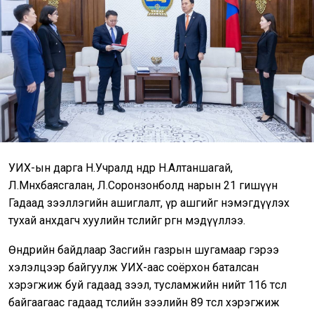
УИХ-ын дарга Н.Учралд өнөөдөр Н.Алтаншагай,
Л.Мөнхбаясгалан, Л.Соронзонболд нарын 21 гишүүн
Гадаад зээллэгийн ашиглалт, үр ашгийг нэмэгдүүлэх
тухай анхдагч хуулийн төслийг өргөн мэдүүллээ.
Өнөөдрийн байдлаар Засгийн газрын шугамаар гэрээ
хэлэлцээр байгуулж УИХ-аас соёрхон баталсан
хэрэгжиж буй гадаад зээл, тусламжийн нийт 116 төсөл
байгаагаас гадаад төслийн зээлийн 89 төсөл хэрэгжиж