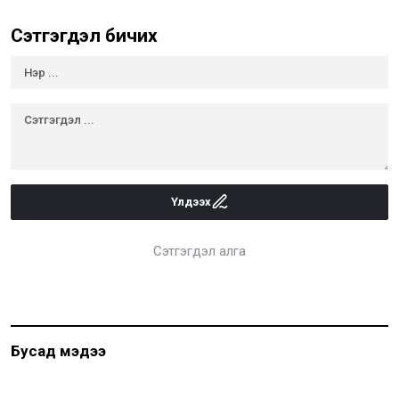
Сэтгэгдэл бичих
Үлдээх
Сэтгэгдэл алга
Бусад мэдээ