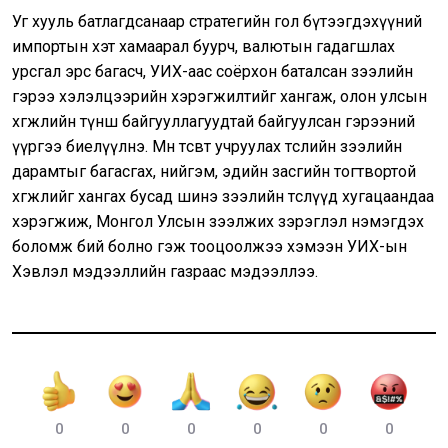
Уг хууль батлагдсанаар стратегийн гол бүтээгдэхүүний
импортын хэт хамаарал буурч, валютын гадагшлах
урсгал эрс багасч, УИХ-аас соёрхон баталсан зээлийн
гэрээ хэлэлцээрийн хэрэгжилтийг хангаж, олон улсын
хөгжлийн түнш байгууллагуудтай байгуулсан гэрээний
үүргээ биелүүлнэ. Мөн төсөвт учруулах төслийн зээлийн
дарамтыг багасгах, нийгэм, эдийн засгийн тогтвортой
хөгжлийг хангах бусад шинэ зээлийн төслүүд хугацаандаа
хэрэгжиж, Монгол Улсын зээлжих зэрэглэл нэмэгдэх
боломж бий болно гэж тооцоолжээ хэмээн УИХ-ын
Хэвлэл мэдээллийн газраас мэдээллээ.
0
0
0
0
0
0