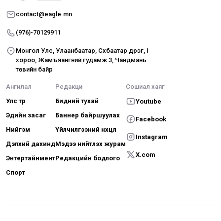
contact@eagle.mn
(976)-70129911
Монгол Улс, Улаанбаатар, Сүхбаатар дүүрэг, I
хороо, Жамъяангүний гудамж 3, Чандмань
төвийн байр
Ангилал
Редакци
Сошиал хаяг
Улс төр
Бидний тухай
Youtube
Эдийн засаг
Баннер байршуулах
Facebook
Нийгэм
Үйлчилгээний нөхцөл
Instagram
Дэлхий дахинд
Мэдээ нийтлэх журам
X.com
Энтертайнмент
Редакцийн бодлого
Спорт