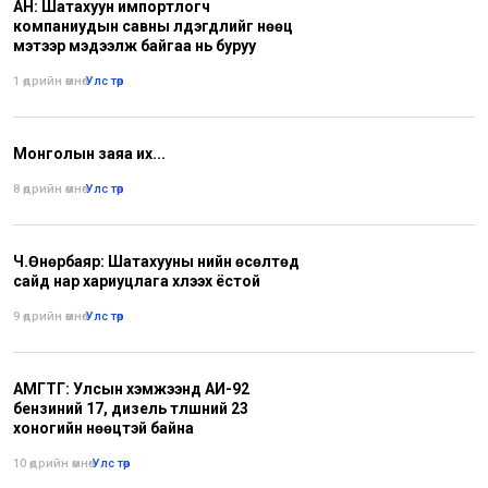
АН: Шатахуун импортлогч
компаниудын савны үлдэгдлийг нөөц
мэтээр мэдээлж байгаа нь буруу
1 өдрийн өмнө
•
Улс төр
Монголын заяа их...
8 өдрийн өмнө
•
Улс төр
Ч.Өнөрбаяр: Шатахууны үнийн өсөлтөд
сайд нар хариуцлага хүлээх ёстой
9 өдрийн өмнө
•
Улс төр
АМГТГ: Улсын хэмжээнд АИ-92
бензиний 17, дизель түлшний 23
хоногийн нөөцтэй байна
10 өдрийн өмнө
•
Улс төр