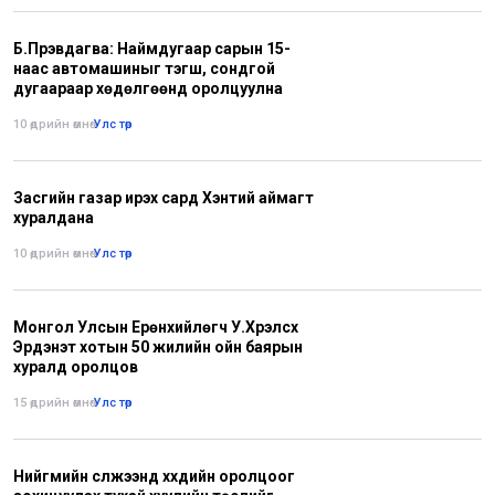
Б.Пүрэвдагва: Наймдугаар сарын 15-
наас автомашиныг тэгш, сондгой
дугаараар хөдөлгөөнд оролцуулна
10 өдрийн өмнө
•
Улс төр
Засгийн газар ирэх сард Хэнтий аймагт
хуралдана
10 өдрийн өмнө
•
Улс төр
Монгол Улсын Ерөнхийлөгч У.Хүрэлсүх
Эрдэнэт хотын 50 жилийн ойн баярын
хуралд оролцов
15 өдрийн өмнө
•
Улс төр
Нийгмийн сүлжээнд хүүхдийн оролцоог