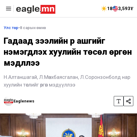
18
3,593₮
Улс төр
•
8 сарын өмнө
Гадаад зээлийн үр ашгийг
нэмэгдүүлэх хуулийн төсөл өргөн
мэдүүллээ
Н.Алтаншагай, Л.Мөнхбаясгалан, Л.Соронзонболд нар
хуулийн төслийг өргөн мэдүүллээ
Eaglenews