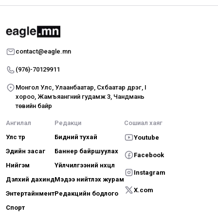
contact@eagle.mn
(976)-70129911
Монгол Улс, Улаанбаатар, Сүхбаатар дүүрэг, I
хороо, Жамъяангүний гудамж 3, Чандмань
төвийн байр
Ангилал
Редакци
Сошиал хаяг
Улс төр
Бидний тухай
Youtube
Эдийн засаг
Баннер байршуулах
Facebook
Нийгэм
Үйлчилгээний нөхцөл
Instagram
Дэлхий дахинд
Мэдээ нийтлэх журам
X.com
Энтертайнмент
Редакцийн бодлого
Спорт