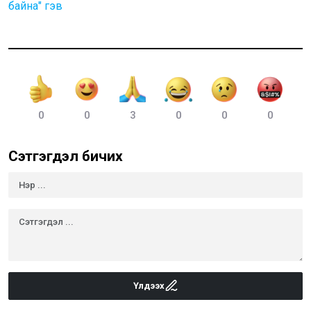
байна" гэв
0
0
3
0
0
0
Сэтгэгдэл бичих
Үлдээх