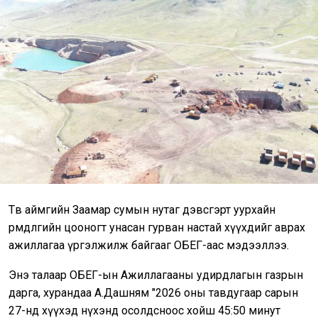
Төв аймгийн Заамар сумын нутаг дэвсгэрт уурхайн
өрөмдлөгийн цооногт унасан гурван настай хүүхдийг аврах
ажиллагаа үргэлжилж байгааг ОБЕГ-аас мэдээллээ.
Энэ талаар ОБЕГ-ын Ажиллагааны удирдлагын газрын
дарга, хурандаа А.Дашням "2026 оны тавдугаар сарын
27-нд хүүхэд нүхэнд осолдсноос хойш 45:50 минут