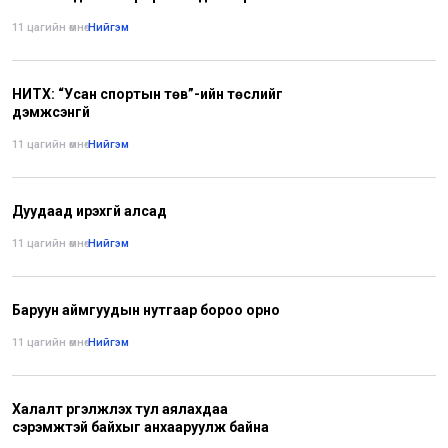
11 цагийн өмнө
•
Нийгэм
НИТХ: “Усан спортын төв”-ийн төслийг
дэмжсэнгүй
11 цагийн өмнө
•
Нийгэм
Дуудаад ирэхгүй алсад
11 цагийн өмнө
•
Нийгэм
Баруун аймгуудын нутгаар бороо орно
11 цагийн өмнө
•
Нийгэм
Халалт үргэлжлэх тул аялахдаа
сэрэмжтэй байхыг анхааруулж байна