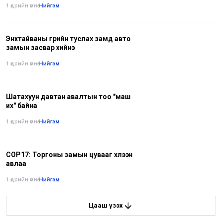
1 өдрийн өмнө
•
Нийгэм
Энхтайваны гүүрийн туслах замд авто
замын засвар хийнэ
1 өдрийн өмнө
•
Нийгэм
Шатахуун давтан авалтын тоо "маш
их" байна
1 өдрийн өмнө
•
Нийгэм
COP17: Торгоны замын цувааг хүлээн
авлаа
1 өдрийн өмнө
•
Нийгэм
Цааш үзэх