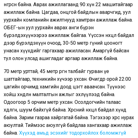
өнгөрсөн байна. Аврах ажиллагаанд 90 хүн 22 машитайгаар
ажиллаж байна. Цагдаа, онцгой байдлын аварчгид, уул
уурхайн компанийн ажилтнууд хамтран ажиллаж байна.
ОБЕГ-ын уул уурхайн аврах анги бүрэн
бүрэлдэхүүнээрээ ажиллаж байгаа. Үүссэн нөхцөл байдал
дээр бүрэлдэхүүн очоод, 30-50 метр гүний цооногт
унасан хүүхдийг гаргахаар ажилласан. Амаргүй байсан
тул олон улсад ашигладаг аргаар ажиллаж байна.
70 метр урттай, 45 метр өргөн талбайг гурван үе
шаттайгаар, техникийн хүчээр ухсан. Өчигдөр орой 22:00
цагийн орчимд хамгийн доод цэгт аваачсан. Түүнээс
хойш хөндлөн малталтын ажлыг эхлүүлээд байна.
Одоогоор 5 орчим метр ухсан. Осолдогчийн талаас
хөдөлгөөн, шуум байхгүй байна. Хөрсний нөхцөл байдал хүнд
байна. Зарим газраа хайргатай байна. Тэгэхээр хөрс нурах
аюултай. Тиймээс аюулгүй байдлаа хангахаар ажиллаж
байна.
Хүүхэд амьд эсэхийг тодорхойлох боломжгүй