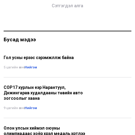
Сэтгэгдэл алга
Бусад мэдээ
Гол усны үерээс сэрэмжлүүлж байна
5 цагийн өмнө
•
Нийгэм
COP17 хурлын үеэр Нарантуул,
Дүнжингарав худалдааны төвийн авто
зогсоолыг хаана
9 цагийн өмнө
•
Нийгэм
Олон улсын хиймэл оюуны
олимпиадаас хоёр хүрэл медаль хүртлээ