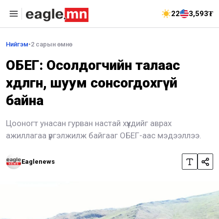
22
3,593₮
Нийгэм
•
2 сарын өмнө
ОБЕГ: Осолдогчийн талаас
хөдөлгөөн, шуум сонсогдохгүй
байна
Цооногт унасан гурван настай хүүхдийг аврах
ажиллагаа үргэлжилж байгааг ОБЕГ-аас мэдээллээ.
Eaglenews