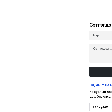
Сэтгэгдэ
ОЭ, АБ-т л өр
Их хурлын дар
даа. Энэ саха
Хариулах