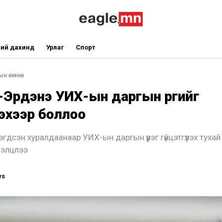
ий дахинд
Урлаг
Спорт
ын өмнө
Эрдэнэ УИХ-ын даргын үүргийг
гэхээр боллоо
гдсэн хуралдаанаар УИХ-ын даргын үүрэг гүйцэтгүүлэх туха
лэлцлээ
ws