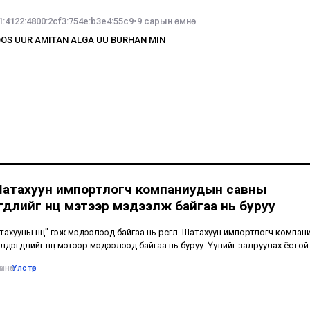
1:4122:4800:2cf3:754e:b3e4:55c9
•
9 сарын өмнө
OS UUR AMITAN ALGA UU BURHAN MIN
Шатахуун импортлогч компаниудын савны
длийг нөөц мэтээр мэдээлж байгаа нь буруу
шатахууны нөөц" гэж мэдээлээд байгаа нь өрөөсгөл. Шатахуун импортлогч компа
лдэгдлийг нөөц мэтээр мэдээлээд байгаа нь буруу. Үүнийг залруулах ёстой
мнө
•
Улс төр