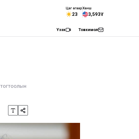
Цаг агаар
Ханш
23
3,593₮
Үзэх
Товхимол
й тогтоолын