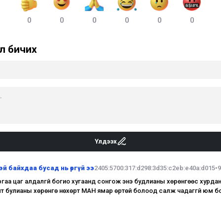
0
0
0
0
0
0
л бичих
Үлдээх
тэй байхдаа бусад нь өргүй ээ
2405:5700:317:d298:3d35:c2eb:e40a:d015
•
гаа цаг алдалгүй богио хугаанд сонгож энэ будлианы хөрөнгөөс хурда
лт булианы хөрөнгө нөхөрт МАН ямар өртөй болоод салж чадаггүй юм б