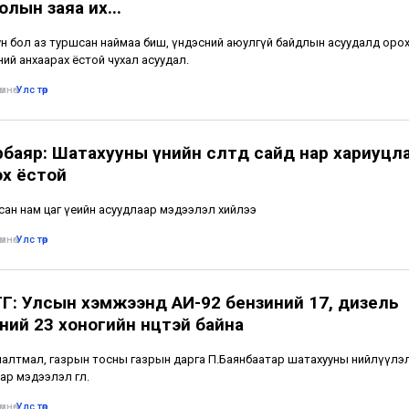
лын заяа их...
н бол аз туршсан наймаа биш, үндэсний аюулгүй байдлын асуудалд оро
ий анхаарах ёстой чухал асуудал.
мнө
•
Улс төр
рбаяр: Шатахууны үнийн өсөлтөд сайд нар хариуцл
эх ёстой
ан нам цаг үеийн асуудлаар мэдээлэл хийлээ
мнө
•
Улс төр
Г: Улсын хэмжээнд АИ-92 бензиний 17, дизель
ий 23 хоногийн нөөцтэй байна
алтмал, газрын тосны газрын дарга П.Баянбаатар шатахууны нийлүүлэ
р мэдээлэл өглөө.
мнө
•
Улс төр