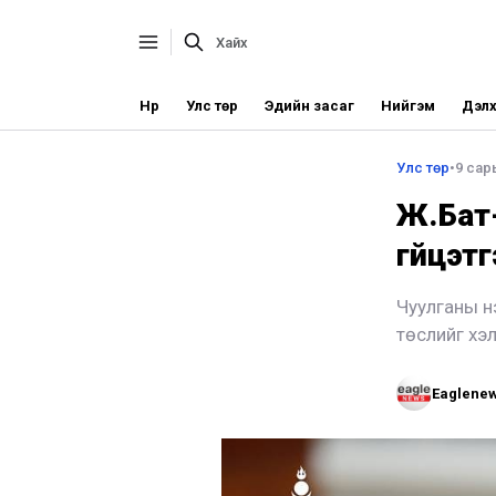
Нүүр
Улс төр
Эдийн засаг
Нийгэм
Дэлх
Улс төр
•
9 сар
Ж.Бат-
гүйцэт
Чуулганы нэ
төслийг хэ
Eaglene