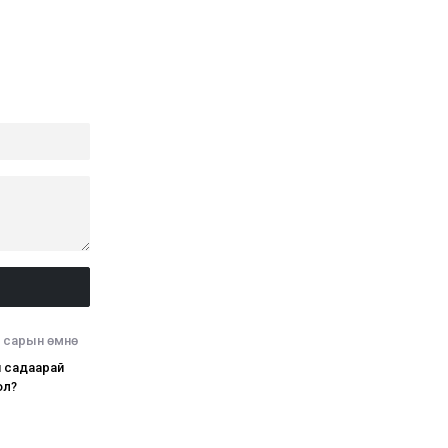
9 сарын өмнө
н садаарай
ол?