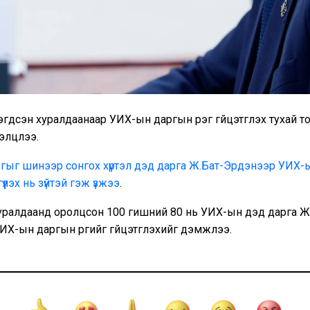
гдсэн хуралдаанаар УИХ-ын даргын үүрэг гүйцэтгүүлэх тухай 
лэлцлээ.
гыг шинээр сонгох хүртэл дэд дарга Ж.Бат-Эрдэнээр УИХ-
тгүүлэх нь зүйтэй гэж үзжээ
.
ралдаанд оролцсон 100 гишүүний 80 нь УИХ-ын дэд дарга Ж
Х-ын даргын үүргийг гүйцэтгүүлэхийг дэмжлээ.