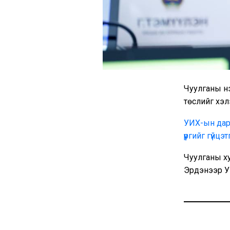
Чуулганы нэ
төслийг хэ
УИХ-ын дар
үүргийг гүйцэ
Чуулганы ху
Эрдэнээр УИ