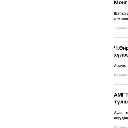
Монго
Шатахуу
хэмжээн
7 өдрийн ө
Ч.Өнө
хүлэ
Ардчилс
8 өдрийн ө
АМГТ
түлшн
Ашигт м
асуудлаа
9 өдрийн ө