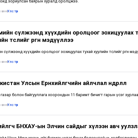
ойд зориулсан баярын хуралд оролцжээ.
 өмнө
•
Улс төр
мийн сүлжээнд хүүхдийн оролцоог зохицуулах 
йн төслийг өргөн мэдүүллээ
н сүлжээнд хүүхдийн оролцоог зохицуулах тухай хуулийн төслийг өргөн мэд
 өмнө
•
Улс төр
истан Улсын Ерөнхийлөгчийн айлчлал өндөрлөлөө
 газар болон байгууллага хоорондын 11 баримт бичигт гарын үсэг зурлаа
 өмнө
•
Улс төр
хийлөгч БНХАУ-ын Элчин сайдыг хүлээн авч уулзл
айд Шэнь Миньжуань-ийг бүрмөсөн нутаг буцах болсонтой нь холбогдуулан