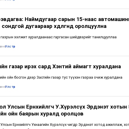
рэвдагва: Наймдугаар сарын 15-наас автомаши
 сондгой дугаараар хөдөлгөөнд оролцуулна
 газрын ээлжит хуралдаанаас гаргасан шийдвэрийг танилцууллаа
мнө
•
Улс төр
ийн газар ирэх сард Хэнтий аймагт хуралдана
ийн ойн босгон дээр Засгийн газар тус түүхэн газраа очиж хуралдана
мнө
•
Улс төр
ол Улсын Ерөнхийлөгч У.Хүрэлсүх Эрдэнэт хотын
йн ойн баярын хуралд оролцов
Улсын Ерөнхийлөгч Ухнаагийн Хүрэлсүх өчигдөр Эрдэнэт хотод ажиллаж, хо