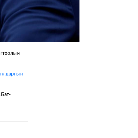
тогтоолын
ын даргын
.Бат-