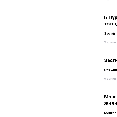
Б.Пү
тэгш,
Засгийн
9 өдрийн ө
Засг
820 жил
9 өдрийн ө
Монг
жили
Монгол 