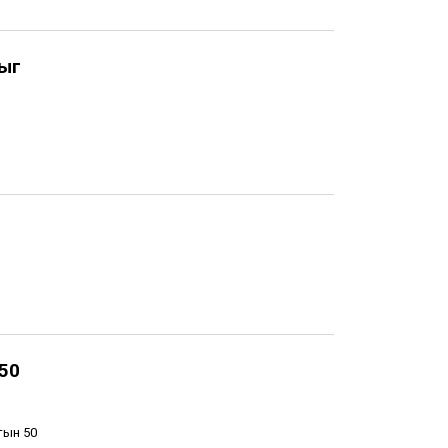
ныг
 50
тын 50