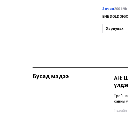
Зочин
2001:9b
ENE DOLDOIGO
Хариулах
Бусад мэдээ
АН: 
үлдэг
Төрөөс "
савны ү
1 өдрийн ө