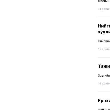
жилийн 
14 өдрийн
Нийг
хуули
Нийгмий
16 өдрийн
Тажик
Засгийн
16 өдрийн
Ерөн
Элчин с