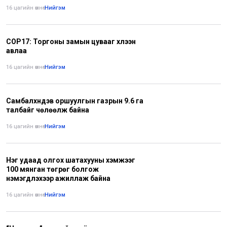
16 цагийн өмнө
•
Нийгэм
COP17: Торгоны замын цувааг хүлээн
авлаа
16 цагийн өмнө
•
Нийгэм
Самбалхүндэв оршуулгын газрын 9.6 га
талбайг чөлөөлж байна
16 цагийн өмнө
•
Нийгэм
Нэг удаад олгох шатахууны хэмжээг
100 мянган төгрөг болгож
нэмэгдүүлэхээр ажиллаж байна
16 цагийн өмнө
•
Нийгэм