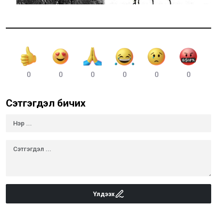
0
0
0
0
0
0
Сэтгэгдэл бичих
Үлдээх