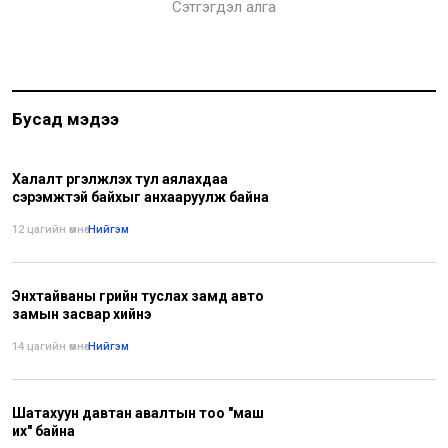
Сэтгэгдэл алга
Бусад мэдээ
Халалт үргэлжлэх тул аялахдаа
сэрэмжтэй байхыг анхааруулж байна
12 цагийн өмнө
•
Нийгэм
Энхтайваны гүүрийн туслах замд авто
замын засвар хийнэ
14 цагийн өмнө
•
Нийгэм
Шатахуун давтан авалтын тоо "маш
их" байна