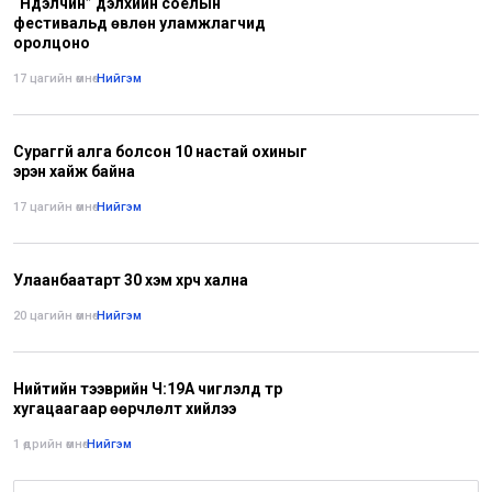
“Нүүдэлчин” дэлхийн соёлын
фестивальд өвлөн уламжлагчид
оролцоно
17 цагийн өмнө
•
Нийгэм
Сураггүй алга болсон 10 настай охиныг
эрэн хайж байна
17 цагийн өмнө
•
Нийгэм
Улаанбаатарт 30 хэм хүрч хална
20 цагийн өмнө
•
Нийгэм
Нийтийн тээврийн Ч:19А чиглэлд түр
хугацаагаар өөрчлөлт хийлээ
1 өдрийн өмнө
•
Нийгэм