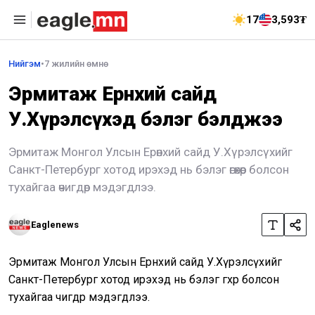
17
3,593₮
Нийгэм
•
7 жилийн өмнө
Эрмитаж Ерөнхий сайд
У.Хүрэлсүхэд бэлэг бэлджээ
Эрмитаж Монгол Улсын Ерөнхий сайд У.Хүрэлсүхийг
Санкт-Петербург хотод ирэхэд нь бэлэг өгөхөөр болсон
тухайгаа өчигдөр мэдэгдлээ.
Eaglenews
Эрмитаж Монгол Улсын Ерөнхий сайд У.Хүрэлсүхийг
Санкт-Петербург хотод ирэхэд нь бэлэг өгөхөөр болсон
тухайгаа өчигдөр мэдэгдлээ.