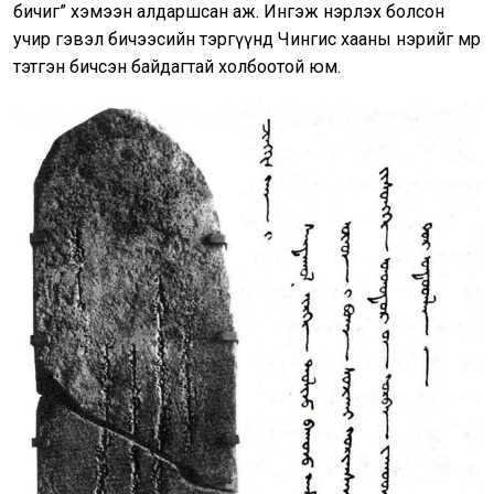
бичиг” хэмээн алдаршсан аж. Ингэж нэрлэх болсон
учир гэвэл бичээсийн тэргүүнд Чингис хааны нэрийг мөр
тэтгэн бичсэн байдагтай холбоотой юм.