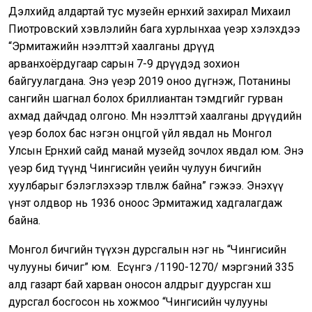
Дэлхийд алдартай тус музейн ерөнхий захирал Михаил
Пиотровский хэвлэлийн бага хурлынхаа үеэр хэлэхдээ
“Эрмитажийн нээлттэй хаалганы өдрүүд
арванхоёрдугаар сарын 7-9 өдрүүдэд зохион
байгуулагдана. Энэ үеэр 2019 оноо дүгнэж, Потанины
сангийн шагнал болох бриллиантан тэмдгийг гурван
ахмад дайчдад олгоно. Мөн нээлттэй хаалганы өдрүүдийн
үеэр болох бас нэгэн онцгой үйл явдал нь Монгол
Улсын Ерөнхий сайд манай музейд зочлох явдал юм. Энэ
үеэр бид түүнд Чингисийн үеийн чулуун бичгийн
хуулбарыг бэлэглэхээр төлөвлөж байна” гэжээ. Энэхүү
үнэт олдвор нь 1936 оноос Эрмитажид хадгалагдаж
байна.
Монгол бичгийн түүхэн дурсгалын нэг нь “Чингисийн
чулууны бичиг” юм. Есүнгэ /1190-1270/ мэргэний 335
алд газарт бай харван оносон алдрыг дуурсган хөшөө
дурсгал босгосон нь хожмоо “Чингисийн чулууны