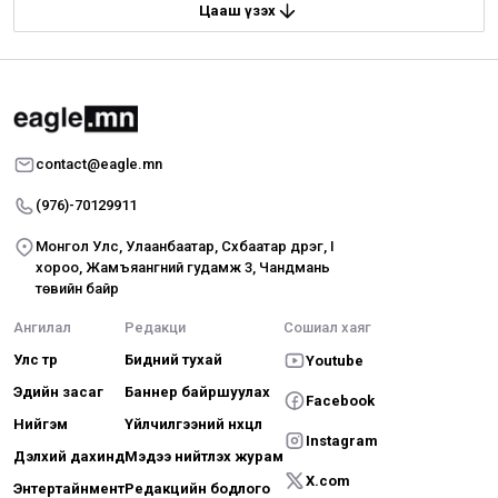
Цааш үзэх
contact@eagle.mn
(976)-70129911
Монгол Улс, Улаанбаатар, Сүхбаатар дүүрэг, I
хороо, Жамъяангүний гудамж 3, Чандмань
төвийн байр
Ангилал
Редакци
Сошиал хаяг
Улс төр
Бидний тухай
Youtube
Эдийн засаг
Баннер байршуулах
Facebook
Нийгэм
Үйлчилгээний нөхцөл
Instagram
Дэлхий дахинд
Мэдээ нийтлэх журам
X.com
Энтертайнмент
Редакцийн бодлого