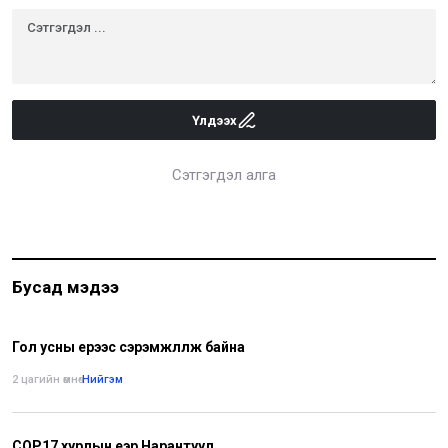
Үлдээх
Сэтгэгдэл алга
Бусад мэдээ
Гол усны үерээс сэрэмжлүүлж байна
2 цагийн өмнө
•
Нийгэм
COP17 хурлын үеэр Нарантуул,