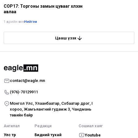
COP17: Торгоны замын цувааг хүлээн
авлаа
1 өдрийн өмнө
•
Нийгэм
Цааш үзэх
contact@eagle.mn
(976)-70129911
Монгол Улс, Улаанбаатар, Сүхбаатар дүүрэг, I
хороо, Жамъяангүний гудамж 3, Чандмань
төвийн байр
Ангилал
Редакци
Сошиал хаяг
Улс төр
Бидний тухай
Youtube