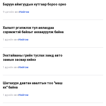
Баруун аймгуудын нутгаар бороо орно
9 цагийн өмнө
•
Нийгэм
Халалт үргэлжлэх тул аялахдаа
сэрэмжтэй байхыг анхааруулж байна
1 өдрийн өмнө
•
Нийгэм
Энхтайваны гүүрийн туслах замд авто
замын засвар хийнэ
1 өдрийн өмнө
•
Нийгэм
Шатахуун давтан авалтын тоо "маш
их" байна
1 өдрийн өмнө
•
Нийгэм