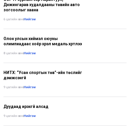
Дүнжингарав худалдааны төвийн авто
зогсоолыг хаана
6 цагийн өмнө
•
Нийгэм
Олон улсын хиймэл оюуны
олимпиадаас хоёр хүрэл медаль хүртлээ
8 цагийн өмнө
•
Нийгэм
НИТХ: “Усан спортын төв”-ийн төслийг
дэмжсэнгүй
9 цагийн өмнө
•
Нийгэм
Дуудаад ирэхгүй алсад
9 цагийн өмнө
•
Нийгэм