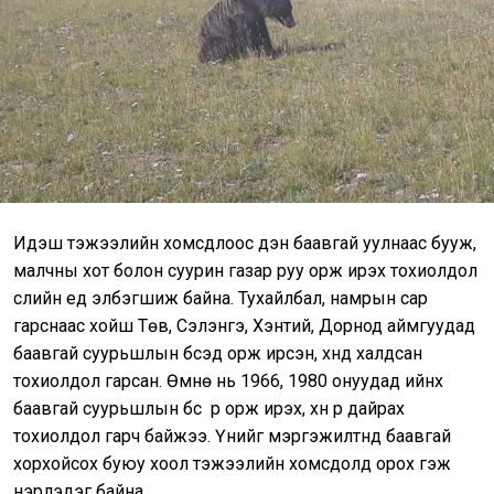
Идэш тэжээлийн хомсдлоос үүдэн баавгай уулнаас бууж,
малчны хот болон суурин газар руу орж ирэх тохиолдол
сүүлийн үед элбэгшиж байна. Тухайлбал, намрын сар
гарснаас хойш Төв, Сэлэнгэ, Хэнтий, Дорнод аймгуудад
баавгай суурьшлын бүсэд орж ирсэн, хүнд халдсан
тохиолдол гарсан. Өмнө нь 1966, 1980 онуудад ийнхүү
баавгай суурьшлын бүс рүү орж ирэх, хүн рүү дайрах
тохиолдол гарч байжээ. Үүнийг мэргэжилтнүүд баавгай
хорхойсох буюу хоол тэжээлийн хомсдолд орох гэж
нэрлэдэг байна.