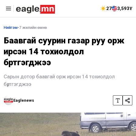
27
3,593₮
Нийгэм
•
7 жилийн өмнө
Баавгай суурин газар руу орж
ирсэн 14 тохиолдол
бүртгэгджээ
Сарын дотор баавгай орж ирсэн 14 тохиолдол
бүртгэгджээ
Eaglenews