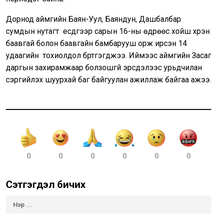
Дорнод аймгийн Баян-Уул, Баяндун, Дашбалбар
сумдын нутагт есдүгээр сарын 16-ны өдрөөс хойш хүрэн
баавгай болон баавгайн бамбарууш орж ирсэн 14
удаагийн тохиолдол бүртгэгджээ. Иймээс аймгийн Засаг
даргын захирамжаар болзошгүй эрсдэлээс урьдчилан
сэргийлэх шуурхай баг байгуулан ажиллаж байгаа ажээ.
0
0
0
0
0
0
Сэтгэгдэл бичих